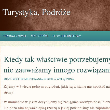
Turystyka, Podróże
STRONA GŁÓWNA
SPIS TREŚCI
BLOG INTERNETOWY
Kiedy tak właściwie potrzebujemy
nie zauważamy innego rozwiązan
KIEDY
MOŻLIWOŚĆ KOMENTOWANIA
ZOSTAŁA WYŁĄCZONA
TAK
Żyjemy w świecie pełnym pogrożeń, jakie są w stanie nas spotkać na
WŁAŚCIWIE
POTRZEBUJEMY
strony
PIENIĘDZY
I
NIE
W momencie w jakim decydujemy się zaciągnąć wierzytelność, nieza
ZAUWAŻAMY
lub poza nim najważniejszą rzeczą o jakiej powinniśmy nie zapomin
INNEGO