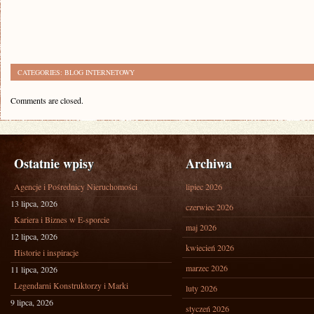
CATEGORIES:
BLOG INTERNETOWY
Comments are closed.
Ostatnie wpisy
Archiwa
Agencje i Pośrednicy Nieruchomości
lipiec 2026
13 lipca, 2026
czerwiec 2026
Kariera i Biznes w E-sporcie
maj 2026
12 lipca, 2026
kwiecień 2026
Historie i inspiracje
marzec 2026
11 lipca, 2026
Legendarni Konstruktorzy i Marki
luty 2026
9 lipca, 2026
styczeń 2026