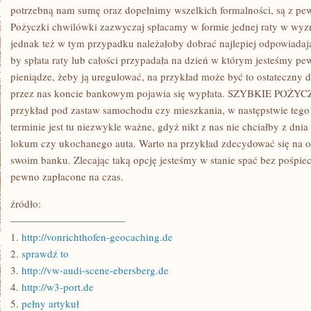
ROZWIĄZANIA
potrzebną nam sumę oraz dopełnimy wszelkich formalności, są z pewn
Pożyczki chwilówki zazwyczaj spłacamy w formie jednej raty w wyz
jednak też w tym przypadku należałoby dobrać najlepiej odpowiadaj
by spłata raty lub całości przypadała na dzień w którym jesteśmy p
pieniądze, żeby ją uregulować, na przykład może być to ostateczny 
przez nas koncie bankowym pojawia się wypłata. SZYBKIE POŻYC
przykład pod zastaw samochodu czy mieszkania, w następstwie tego
terminie jest tu niezwykle ważne, gdyż nikt z nas nie chciałby z dnia
lokum czy ukochanego auta. Warto na przykład zdecydować się na o
swoim banku. Zlecając taką opcję jesteśmy w stanie spać bez pośpie
pewno zapłacone na czas.
źródło:
———————————
1.
http://vonrichthofen-geocaching.de
2.
sprawdź to
3.
http://vw-audi-scene-ebersberg.de
4.
http://w3-port.de
5.
pełny artykuł