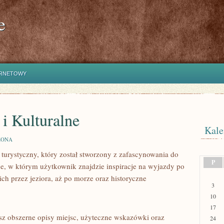
e
ERNETOWY
i Kulturalne
Kale
ZONA
 turystyczny, który został stworzony z zafascynowania do
P
e, w którym użytkownik znajdzie inspiracje na wyjazdy po
ch przez jeziora, aż po morze oraz historyczne
3
10
17
sz obszerne opisy miejsc, użyteczne wskazówki oraz
24