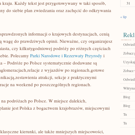
m kraju. Każdy tekst jest przygotowywany w taki sposób,
31
ny do siebie plan zwiedzania oraz zachęcić do odkrywania
« lip
ą sprawdzonych informacji o krajowych destynacjach, cenią
Rekl
ą wagę do prawdziwych opinii. Nieważne, czy organizujesz
Odwiedź
sta, czy kilkutygodniowej podróży po różnych częściach
Zobacz p
siebie. Polecamy
Parki Narodowe i Rezerwaty Przyrody
i
Uzyskaj
a – Podróże po Polsce systematycznie dodawane są
 aglomeracjach,relacje z wyjazdów po regionach,gotowe
Zobacz w
ikacją,zestawienia atrakcji, sekcje z praktycznymi
Odwiedź
iracje na weekend po poszczególnych regionach.
Witryna
Blog
 na podróżach po Polsce. W miejsce dalekich,
Blog
planie jest Polska z bogactwem krajobrazów, miejscowymi
Tu
Tu
k klasyczne kierunki, ale także mniejszych miejscowości,