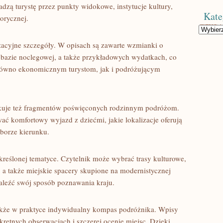
dzą turystę przez punkty widokowe, instytucje kultury,
Kate
torycznej.
Kategorie
zacyjne szczegóły. W opisach są zawarte wzmianki o
 bazie noclegowej, a także przykładowych wydatkach, co
ówno ekonomicznym turystom, jak i podróżującym
akuje też fragmentów poświęconych rodzinnym podróżom.
ać komfortowy wyjazd z dziećmi, jakie lokalizacje oferują
borze kierunku.
 określonej tematyce. Czytelnik może wybrać trasy kulturowe,
 a także miejskie spacery skupione na modernistycznej
leźć swój sposób poznawania kraju.
także w praktyce indywidualny kompas podróżnika. Wpisy
retnych obserwacjach i szczerej ocenie miejsc. Dzięki