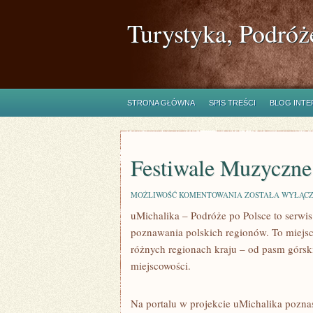
Turystyka, Podróż
STRONA GŁÓWNA
SPIS TREŚCI
BLOG INT
Festiwale Muzyczne 
FESTIWALE
MOŻLIWOŚĆ KOMENTOWANIA
ZOSTAŁA WYŁĄC
MUZYCZNE
uMichalika – Podróże po Polsce to serwis
I
KULTURALNE
poznawania polskich regionów. To miejsc
różnych regionach kraju – od pasm górski
miejscowości.
Na portalu w projekcie uMichalika pozna