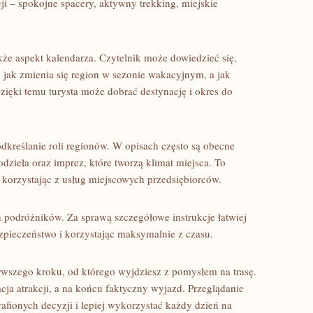
i – spokojne spacery, aktywny trekking, miejskie
akże aspekt kalendarza. Czytelnik może dowiedzieć się,
 jak zmienia się region w sezonie wakacyjnym, a jak
Dzięki temu turysta może dobrać destynację i okres do
podkreślanie roli regionów. W opisach często są obecne
dzieła oraz imprez, które tworzą klimat miejsca. To
 korzystając z usług miejscowych przedsiębiorców.
h podróżników. Za sprawą szczegółowe instrukcje łatwiej
zpieczeństwo i korzystając maksymalnie z czasu.
erwszego kroku, od którego wyjdziesz z pomysłem na trasę.
acja atrakcji, a na końcu faktyczny wyjazd. Przeglądanie
fionych decyzji i lepiej wykorzystać każdy dzień na