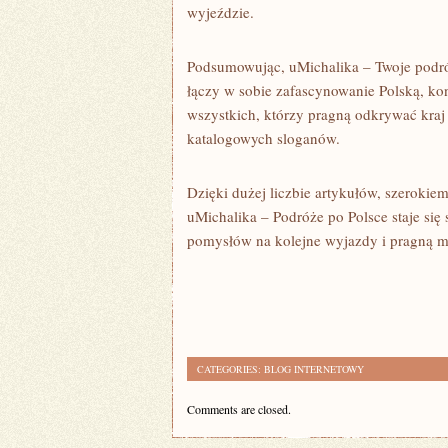
wyjeździe.
Podsumowując, uMichalika – Twoje podróż
łączy w sobie zafascynowanie Polską, kon
wszystkich, którzy pragną odkrywać kraj 
katalogowych sloganów.
Dzięki dużej liczbie artykułów, szerokie
uMichalika – Podróże po Polsce staje się
pomysłów na kolejne wyjazdy i pragną mą
CATEGORIES:
BLOG INTERNETOWY
Comments are closed.