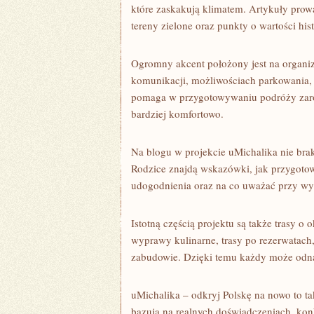
które zaskakują klimatem. Artykuły prowa
tereny zielone oraz punkty o wartości his
Ogromny akcent położony jest na organi
komunikacji, możliwościach parkowania,
pomaga w przygotowywaniu podróży zar
bardziej komfortowo.
Na blogu w projekcie uMichalika nie br
Rodzice znajdą wskazówki, jak przygotow
udogodnienia oraz na co uważać przy wy
Istotną częścią projektu są także trasy o
wyprawy kulinarne, trasy po rezerwatach,
zabudowie. Dzięki temu każdy może odna
uMichalika – odkryj Polskę na nowo to 
bazują na realnych doświadczeniach, konk