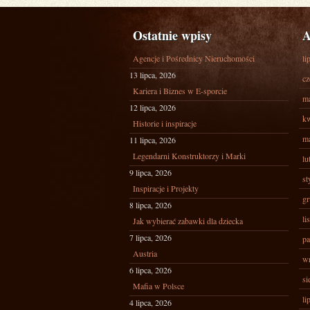
Ostatnie wpisy
A
Agencje i Pośrednicy Nieruchomości
li
13 lipca, 2026
cz
Kariera i Biznes w E-sporcie
ma
12 lipca, 2026
kw
Historie i inspiracje
ma
11 lipca, 2026
Legendarni Konstruktorzy i Marki
lu
9 lipca, 2026
st
Inspiracje i Projekty
gr
8 lipca, 2026
li
Jak wybierać zabawki dla dziecka
7 lipca, 2026
pa
Austria
wr
6 lipca, 2026
si
Mafia w Polsce
li
4 lipca, 2026