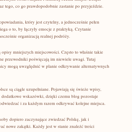
z tego, co go prawdopodobnie zastanie po przyjeździe.
powiadania, który jest czytelny, a jednocześnie pełen
iega o to, by łączyły emocje z praktyką. Czytanie
ocześnie organizacją realnej podróży.
opisy mniejszych miejscowości. Często to właśnie takie
jne przewodniki poświęcają im niewiele uwagi. Tutaj
elnicy mogą uwzględnić w planie odkrywanie alternatywnych
sce są ciągle uzupełniane. Pojawiają się świeże wpisy,
az dodatkowe wskazówki, dzięki czemu blog pozostaje
 odwiedzać i za każdym razem odkrywać kolejne miejsca.
oby dopiero zaczynające zwiedzać Polskę, jak i
ać nowe zakątki. Każdy jest w stanie znaleźć treści