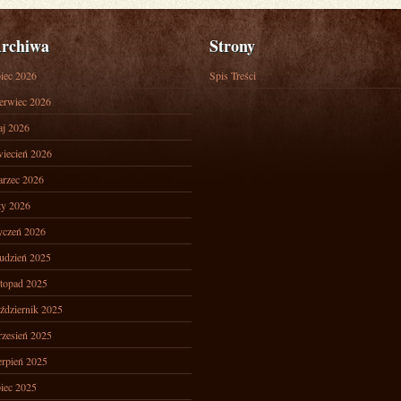
rchiwa
Strony
piec 2026
Spis Treści
erwiec 2026
j 2026
iecień 2026
rzec 2026
ty 2026
yczeń 2026
udzień 2025
stopad 2025
ździernik 2025
zesień 2025
erpień 2025
piec 2025