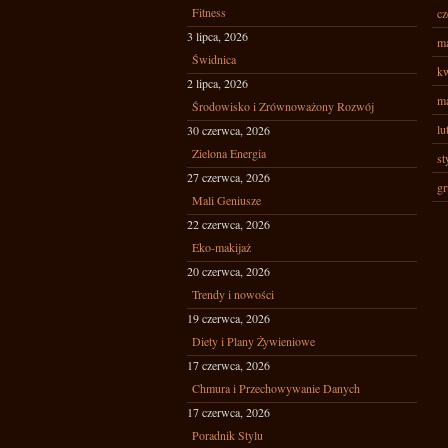
Fitness
cz
3 lipca, 2026
ma
Świdnica
kw
2 lipca, 2026
ma
Środowisko i Zrównoważony Rozwój
lu
30 czerwca, 2026
Zielona Energia
st
27 czerwca, 2026
gr
Mali Geniusze
22 czerwca, 2026
Eko-makijaż
20 czerwca, 2026
Trendy i nowości
19 czerwca, 2026
Diety i Plany Żywieniowe
17 czerwca, 2026
Chmura i Przechowywanie Danych
17 czerwca, 2026
Poradnik Stylu