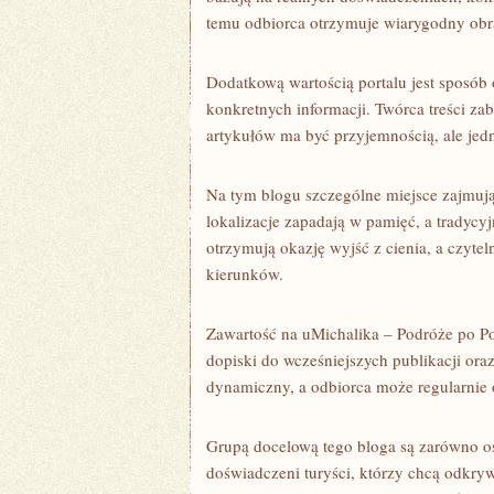
temu odbiorca otrzymuje wiarygodny obra
Dodatkową wartością portalu jest sposób o
konkretnych informacji. Twórca treści zab
artykułów ma być przyjemnością, ale jedn
Na tym blogu szczególne miejsce zajmują 
lokalizacje zapadają w pamięć, a tradycy
otrzymują okazję wyjść z cienia, a czyt
kierunków.
Zawartość na uMichalika – Podróże po Pol
dopiski do wcześniejszych publikacji or
dynamiczny, a odbiorca może regularnie
Grupą docelową tego bloga są zarówno os
doświadczeni turyści, którzy chcą odkryw