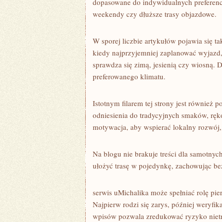
dopasowane do indywidualnych preferencj
weekendy czy dłuższe trasy objazdowe.
W sporej liczbie artykułów pojawia się t
kiedy najprzyjemniej zaplanować wyjazd,
sprawdza się zimą, jesienią czy wiosną. 
preferowanego klimatu.
Istotnym filarem tej strony jest również 
odniesienia do tradycyjnych smaków, ręko
motywacja, aby wspierać lokalny rozwój,
Na blogu nie brakuje treści dla samotnyc
ułożyć trasę w pojedynkę, zachowując be
serwis uMichalika może spełniać rolę pi
Najpierw rodzi się zarys, później weryfik
wpisów pozwala zredukować ryzyko nietra