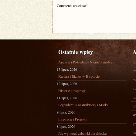
Comments are closed.
Ostatnie wpisy
A
Agencje i Pośrednicy Nieruchomości
li
13 lipca, 2026
cz
Kariera i Biznes w E-sporcie
ma
12 lipca, 2026
kw
Historie i inspiracje
ma
11 lipca, 2026
Legendarni Konstruktorzy i Marki
lu
9 lipca, 2026
st
Inspiracje i Projekty
gr
8 lipca, 2026
li
Jak wybierać zabawki dla dziecka