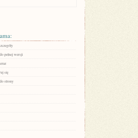
ama:
szczegóły
do pełnej wersji
teraz
ruj się
 do strony