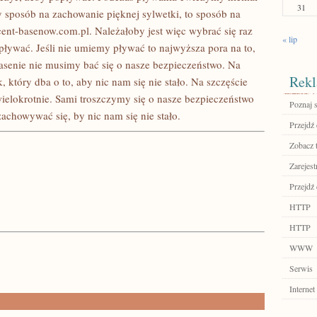
31
cy sposób na zachowanie pięknej sylwetki, to sposób na
cent-basenow.com.pl. Należałoby jest więc wybrać się raz
« lip
opływać. Jeśli nie umiemy pływać to najwyższa pora na to,
 basenie nie musimy bać się o nasze bezpieczeństwo. Na
Rekl
k, który dba o to, aby nic nam się nie stało. Na szczęście
ielokrotnie. Sami troszczymy się o nasze bezpieczeństwo
Poznaj 
zachowywać się, by nic nam się nie stało.
Przejdź 
Zobacz 
Zarejest
Przejdź
HTTP
HTTP
WWW
Serwis
Internet