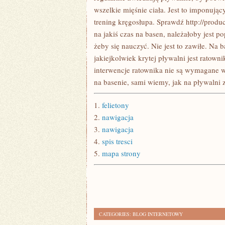
wszelkie mięśnie ciała. Jest to imponują
trening kręgosłupa. Sprawdź http://produ
na jakiś czas na basen, należałoby jest p
żeby się nauczyć. Nie jest to zawiłe. Na
jakiejkolwiek krytej pływalni jest ratowni
interwencje ratownika nie są wymagane w
na basenie, sami wiemy, jak na pływalni 
1.
felietony
2.
nawigacja
3.
nawigacja
4.
spis tresci
5.
mapa strony
CATEGORIES:
BLOG INTERNETOWY