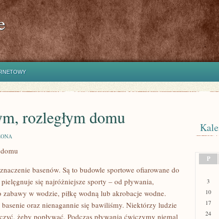
e
ERNETOWY
ym, rozległym domu
Kale
ZONA
m domu
P
zeznaczenie basenów. Są to budowle sportowe ofiarowane do
pielęgnuje się najróżniejsze sporty – od pływania,
3
10
 zabawy w wodzie, piłkę wodną lub akrobacje wodne.
17
basenie oraz nienagannie się bawiliśmy. Niektórzy ludzie
24
wiczyć, żeby popływać. Podczas pływania ćwiczymy niemal