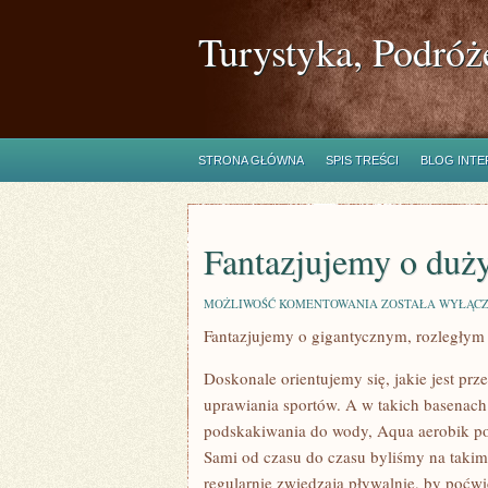
Turystyka, Podróż
STRONA GŁÓWNA
SPIS TREŚCI
BLOG INT
Fantazjujemy o duż
FANTAZJUJEMY
MOŻLIWOŚĆ KOMENTOWANIA
ZOSTAŁA WYŁĄC
O
Fantazjujemy o gigantycznym, rozległy
DUŻYM,
ROZLEGŁYM
DOMU
Doskonale orientujemy się, jakie jest pr
uprawiania sportów. A w takich basenach 
podskakiwania do wody, Aqua aerobik po
Sami od czasu do czasu byliśmy na takim 
regularnie zwiedzają pływalnie, by poć