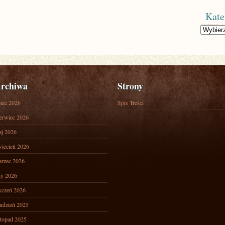
Kate
Kategorie
rchiwa
Strony
piec 2026
Spis Treści
erwiec 2026
j 2026
iecień 2026
rzec 2026
ty 2026
yczeń 2026
udzień 2025
stopad 2025