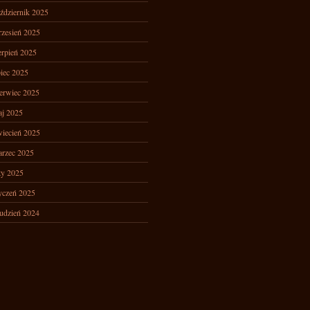
ździernik 2025
zesień 2025
erpień 2025
piec 2025
erwiec 2025
j 2025
iecień 2025
rzec 2025
ty 2025
yczeń 2025
udzień 2024