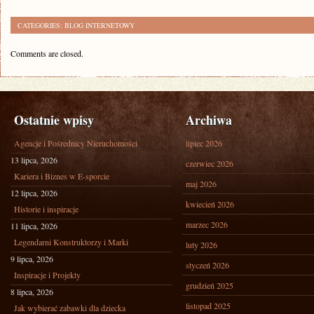
CATEGORIES:
BLOG INTERNETOWY
Comments are closed.
Ostatnie wpisy
Archiwa
Agencje i Pośrednicy Nieruchomości
lipiec 2026
13 lipca, 2026
czerwiec 2026
Kariera i Biznes w E-sporcie
maj 2026
12 lipca, 2026
kwiecień 2026
Historie i inspiracje
marzec 2026
11 lipca, 2026
Legendarni Konstruktorzy i Marki
luty 2026
9 lipca, 2026
styczeń 2026
Inspiracje i Projekty
grudzień 2025
8 lipca, 2026
listopad 2025
Jak wybierać zabawki dla dziecka