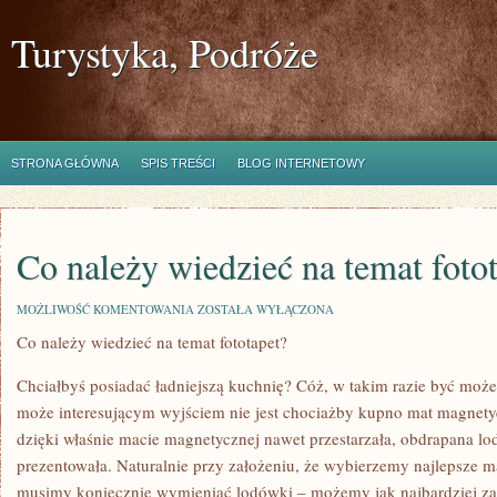
Turystyka, Podróże
STRONA GŁÓWNA
SPIS TREŚCI
BLOG INTERNETOWY
Co należy wiedzieć na temat foto
CO
MOŻLIWOŚĆ KOMENTOWANIA
ZOSTAŁA WYŁĄCZONA
NALEŻY
Co należy wiedzieć na temat fototapet?
WIEDZIEĆ
NA
TEMAT
Chciałbyś posiadać ładniejszą kuchnię? Cóż, w takim razie być moż
FOTOTAPET?
może interesującym wyjściem nie jest chociażby kupno mat magnety
dzięki właśnie macie magnetycznej nawet przestarzała, obdrapana lod
prezentowała. Naturalnie przy założeniu, że wybierzemy najlepsze 
musimy koniecznie wymieniać lodówki – możemy jak najbardziej zak