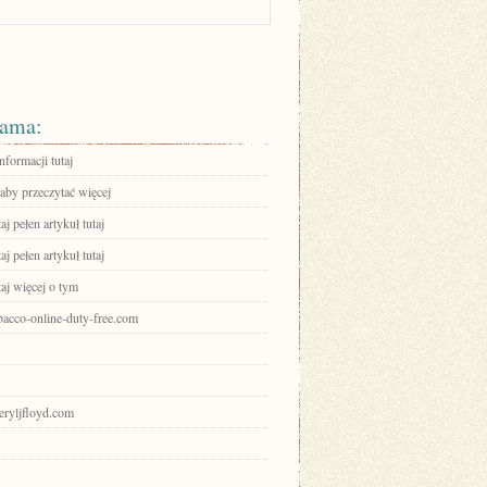
ama:
nformacji tutaj
 aby przeczytać więcej
aj pełen artykuł tutaj
aj pełen artykuł tutaj
aj więcej o tym
obacco-online-duty-free.com
heryljfloyd.com