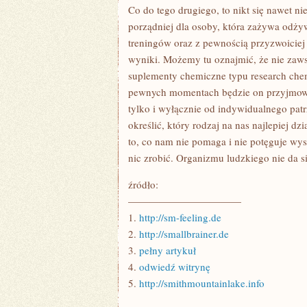
Co do tego drugiego, to nikt się nawet ni
porządniej dla osoby, która zażywa odży
treningów oraz z pewnością przyzwoiciej
wyniki. Możemy tu oznajmić, że nie zaws
suplementy chemiczne typu research chemi
pewnych momentach będzie on przyjmował 
tylko i wyłącznie od indywidualnego pat
określić, który rodzaj na nas najlepiej d
to, co nam nie pomaga i nie potęguje wysił
nic zrobić. Organizmu ludzkiego nie da s
źródło:
———————————
1.
http://sm-feeling.de
2.
http://smallbrainer.de
3.
pełny artykuł
4.
odwiedź witrynę
5.
http://smithmountainlake.info