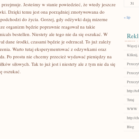
31
e przejmuje. Jesteśmy w stanie powiedzieć, że wtedy jeszcze
wki. Dzięki temu jest ona porządniej zmotywowana do
« lip
 podchodzi do życia. Gorzej, gdy odżywki dają mizerne
ze organizm będzie poprawnie reagował na takie
cals bestellen. Niestety ale tego nie da się oszukać. W
Rekl
dane środki, czasami będzie je odrzucał. To już zależy
Więcej i
rzenia. Warto tutaj eksperymentować z odzywkami oraz
Kliknij,
ziała. Po prostu nie chcemy przecież wydawać pieniędzy na
ków siłowych. Tak to już jest i niestety ale z tym nie da się
Przeczyt
ię oszukać.
Przeczyt
Przeczyt
http://t
Tutaj
WWW
http://c
Blog