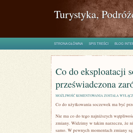
Turystyka, Podróż
STRONA GŁÓWNA
SPIS TREŚCI
BLOG INT
Co do eksploatacji 
przeświadczona zar
CO
MOŻLIWOŚĆ KOMENTOWANIA
ZOSTAŁA WYŁĄC
DO
Co do użytkowania soczewek ma być pr
EKSPLOATACJI
SOCZEWEK
MA
Nie ma co do tego najniższych wątpliwoś
BYĆ
PRZEŚWIADCZON
zmiany. Widzimy w takim narzeczu, że ni
ZARÓWNO
samo. W pewnych momentach zmiany są 
POSTAĆ