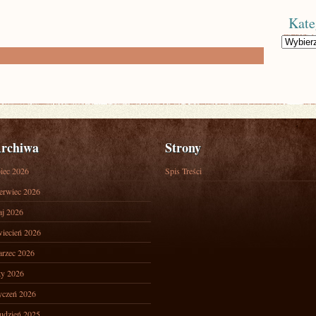
Kate
Kategorie
rchiwa
Strony
piec 2026
Spis Treści
erwiec 2026
j 2026
iecień 2026
rzec 2026
ty 2026
yczeń 2026
udzień 2025