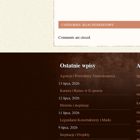
CATEGORIES:
BLOG INTERNETOWY
Comments are closed.
Ostatnie wpisy
A
Agencje i Pośrednicy Nieruchomości
li
13 lipca, 2026
cz
Kariera i Biznes w E-sporcie
ma
12 lipca, 2026
kw
Historie i inspiracje
ma
11 lipca, 2026
Legendarni Konstruktorzy i Marki
lu
9 lipca, 2026
st
Inspiracje i Projekty
gr