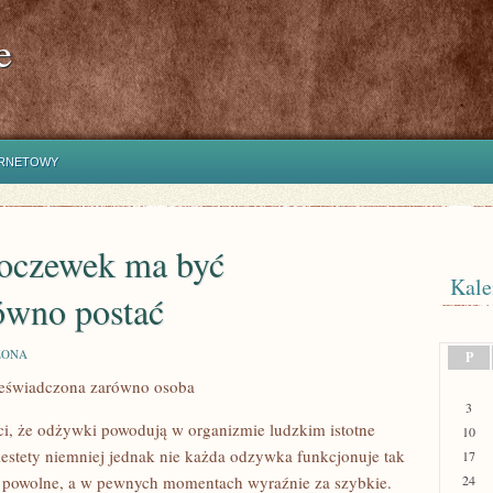
e
ERNETOWY
soczewek ma być
Kale
ówno postać
ZONA
P
zeświadczona zarówno osoba
3
ci, że odżywki powodują w organizmie ludzkim istotne
10
A
estety niemniej jednak nie każda odzywka funkcjonuje tak
17
powolne, a w pewnych momentach wyraźnie za szybkie.
24