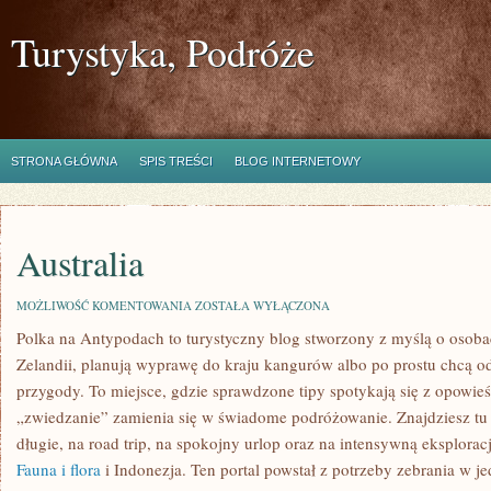
Turystyka, Podróże
STRONA GŁÓWNA
SPIS TREŚCI
BLOG INTERNETOWY
Australia
AUSTRALIA
MOŻLIWOŚĆ KOMENTOWANIA
ZOSTAŁA WYŁĄCZONA
Polka na Antypodach to turystyczny blog stworzony z myślą o osoba
Zelandii, planują wyprawę do kraju kangurów albo po prostu chcą o
przygody. To miejsce, gdzie sprawdzone tipy spotykają się z opowieś
„zwiedzanie” zamienia się w świadome podróżowanie. Znajdziesz tu
długie, na road trip, na spokojny urlop oraz na intensywną eksploracj
Fauna i flora
i Indonezja. Ten portal powstał z potrzeby zebrania w 