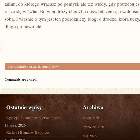
takim, do którego wracasz po pomysł, ale też wtedy, gdy potrzebuje
rusza się w świat. Bo w podróży chodzi o doświadczenia, o wolność,
sobą. I właśnie o tym jest ten podróżniczy blog: o drodze, która uczy
długo po powrocie.
CATEGORIES:
BLOG INTERNETOWY
Comments are closed.
Ostatnie wpisy
Archiwa
Agencje i Pośrednicy Nieruchomości
lipiec 2026
13 lipca, 2026
czerwiec 2026
Kariera i Biznes w E-sporcie
maj 2026
12 lipca, 2026