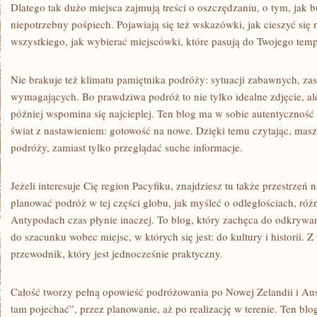
Dlatego tak dużo miejsca zajmują treści o oszczędzaniu, o tym, jak b
niepotrzebny pośpiech. Pojawiają się też wskazówki, jak cieszyć się 
wszystkiego, jak wybierać miejscówki, które pasują do Twojego temp
Nie brakuje też klimatu pamiętnika podróży: sytuacji zabawnych, z
wymagających. Bo prawdziwa podróż to nie tylko idealne zdjęcie, al
później wspomina się najcieplej. Ten blog ma w sobie autentyczność 
świat z nastawieniem: gotowość na nowe. Dzięki temu czytając, mas
podróży, zamiast tylko przeglądać suche informacje.
Jeżeli interesuje Cię region Pacyfiku, znajdziesz tu także przestrzeń n
planować podróż w tej części globu, jak myśleć o odległościach, różn
Antypodach czas płynie inaczej. To blog, który zachęca do odkrywani
do szacunku wobec miejsc, w których się jest: do kultury i historii. Z
przewodnik, który jest jednocześnie praktyczny.
Całość tworzy pełną opowieść podróżowania po Nowej Zelandii i Austr
tam pojechać”, przez planowanie, aż po realizację w terenie. Ten 