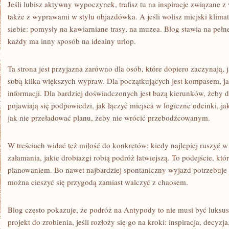
Jeśli lubisz aktywny wypoczynek, trafisz tu na inspiracje związane
także z wyprawami w stylu objazdówka. A jeśli wolisz miejski klimat
siebie: pomysły na kawiarniane trasy, na muzea. Blog stawia na peł
każdy ma inny sposób na idealny urlop.
Ta strona jest przyjazna zarówno dla osób, które dopiero zaczynają, j
sobą kilka większych wypraw. Dla początkujących jest kompasem, ja
informacji. Dla bardziej doświadczonych jest bazą kierunków, żeby d
pojawiają się podpowiedzi, jak łączyć miejsca w logiczne odcinki, j
jak nie przeładować planu, żeby nie wrócić przebodźcowanym.
W treściach widać też miłość do konkretów: kiedy najlepiej ruszyć w 
załamania, jakie drobiazgi robią podróż łatwiejszą. To podejście, kt
planowaniem. Bo nawet najbardziej spontaniczny wyjazd potrzebuje
można cieszyć się przygodą zamiast walczyć z chaosem.
Blog często pokazuje, że podróż na Antypody to nie musi być luksu
projekt do zrobienia, jeśli rozłoży się go na kroki: inspiracja, decyz