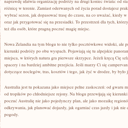
naprawdę ułatwia organizację podróży na drugi koniec świata: od star
różnicę w terenie. Zamiast oderwanych od życia porad dostajesz pra
wybrać sezon, jak dopasować trasę do czasu, na co uważać, kiedy 
oraz jak przygotować się na przesiadki. To przestrzeń dla tych, któr
też dla osób, które pragną poczuć magię miejsc.
Nowa Zelandia na tym blogu to nie tylko pocztówkowe widoki, ale 
kierunki podróży po obu wyspach. Pojawiają się tu alpejskie panoram
miejsca, w których natura gra pierwsze skrzypce. Jeżeli kręcą Cię szla
spacery i na bardziej ambitne przejścia. Jeśli marzy Ci się camperva
dotyczące noclegów, tras, kosztów i tego, jak żyć w drodze, by było
Australia jest tu pokazana jako miejsce pełne zaskoczeń: od gwaru mi
od tropików po chłodniejsze rejony. Na blogu przewijają się kierunk
poczuć Australię nie jako pojedynczy plan, ale jako mozaikę regionó
odkrywania, jak planować dojazdy, jak ogarniać czas jazdy i jak nie
pogody.