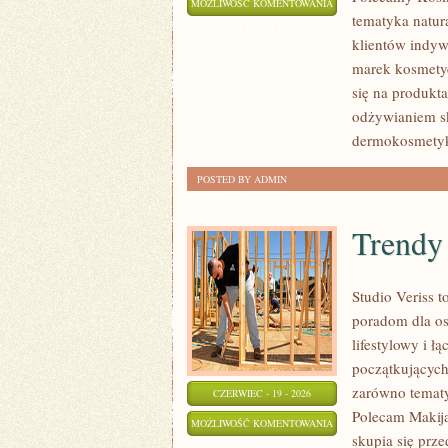
EKO-
MOŻLIWOŚĆ KOMENTOWANIA
tematyka natur
MAKIJAŻ
ZOSTAŁA WYŁĄCZONA
klientów indyw
marek kosmetyc
się na produkt
odżywianiem sk
dermokosmetyk
POSTED BY ADMIN
Trendy
Studio Veriss 
poradom dla os
lifestylowy i 
początkujących
zarówno tematy
CZERWIEC - 19 - 2026
Polecam Makija
TRENDY
MOŻLIWOŚĆ KOMENTOWANIA
skupia się prze
I