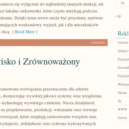
31
anicza się wyłącznie do najbardziej znanych atrakcji, ale
eż lokalne ciekawostki, które często umykają podczas
« lip
dzania. Dzięki temu serwis może być przydatny zarówno
lanujących weekendowy wyjazd, jak i dla mieszkańców
y chcą
[ Read More ]
Rekl
Otwórz 
CONTINUE
Zobacz 
isko i Zrównoważony
Przeczyt
Dowiedz
j
Przeczyt
Witryna
ansowane rozwiązania przeznaczone dla sektora
Strona
 dostarczając wysokiej jakości systemy oraz urządzenia
Tu
 technologię wysokiego ciśnienia. Nasza działalność
ę na projektowaniu, produkcji, wdrażaniu oraz rozwoju
WWW
ozwiązań, które znajdują zastosowanie wszędzie tam,
Serwis
ę wydajność, dokładność oraz ochrona wykonywanych