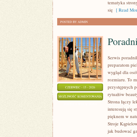
tematyka stron
się
[ Read Mor
POSTED BY ADMIN
Poradni
Serwis poradni
preparatom pie
wygląd dla osó
rozmiaru. To m
przystępnych 
CZERWIEC - 15 - 2026
rytuałów beaut
PORADNIK
MOŻLIWOŚĆ KOMENTOWANIA
Strona łączy le
STYLU
ZOSTAŁA WYŁĄCZONA
interesują się
pięknem w natu
Stroje Kąpielo
jak budować g