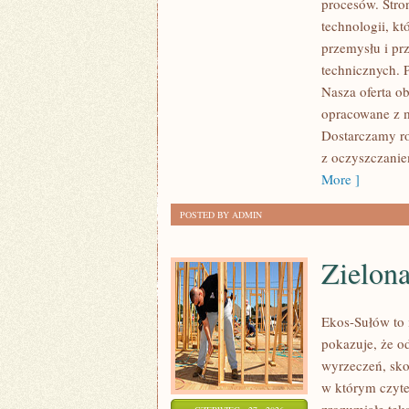
procesów. Stro
ROZWÓJ
technologii, k
przemysłu i pr
technicznych. 
Nasza oferta ob
opracowane z m
Dostarczamy ro
z oczyszczanie
More ]
POSTED BY ADMIN
Zielon
Ekos-Sułów to i
pokazuje, że o
wyrzeczeń, sko
w którym czyte