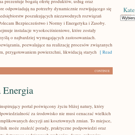
na prezentuje bogatą ofertę produktów, usług oraz
tóre odpowiadają na potrzeby dynamicznie rozwijającego się
Kate
zedsiębiorstw poszukujących niezawodnych rozwiązań
Kategorie
Polecam Bezpieczeństwo i Normy i Energetyka i Zasoby.
ejmuje instalacje wysokociśnieniowe, które zostały
yślą o najbardziej wymagających zastosowaniach.
związania, pozwalające na realizację procesów związanych
m, przygotowaniem powierzchni, likwidacją starych
[ Read
CONTINUE
a Energia
nspirujący portal poświęcony życiu bliżej natury, który
dpowiedzialność za środowisko nie musi oznaczać wielkich
mplikowanych decyzji ani kosztownych zmian. To miejsce,
lnik może znaleźć porady, praktyczne podpowiedzi oraz