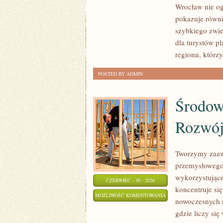
Wrocław nie ogr
pokazuje równi
szybkiego zwie
dla turystów p
regionu, którz
POSTED BY ADMIN
Środow
Rozwó
Tworzymy zaaw
przemysłowego,
wykorzystujące
CZERWIEC - 30 - 2026
koncentruje si
ŚRODOWISKO
MOŻLIWOŚĆ KOMENTOWANIA
nowoczesnych r
I
ZOSTAŁA WYŁĄCZONA
gdzie liczy si
ZRÓWNOWAŻONY