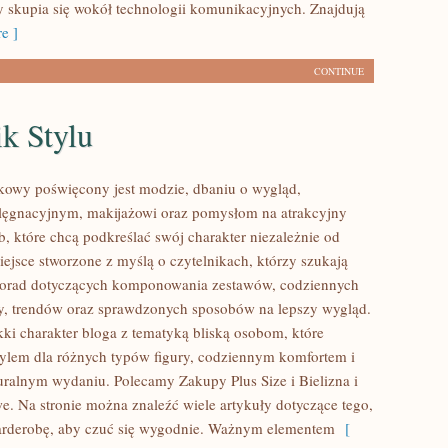
y skupia się wokół technologii komunikacyjnych. Znajdują
e ]
CONTINUE
k Stylu
kowy poświęcony jest modzie, dbaniu o wygląd,
lęgnacyjnym, makijażowi oraz pomysłom na atrakcyjny
b, które chcą podkreślać swój charakter niezależnie od
iejsce stworzone z myślą o czytelnikach, którzy szukają
porad dotyczących komponowania zestawów, codziennych
y, trendów oraz sprawdzonych sposobów na lepszy wygląd.
kki charakter bloga z tematyką bliską osobom, które
 stylem dla różnych typów figury, codziennym komfortem i
ralnym wydaniu. Polecamy Zakupy Plus Size i Bielizna i
we. Na stronie można znaleźć wiele artykuły dotyczące tego,
arderobę, aby czuć się wygodnie. Ważnym elementem
[