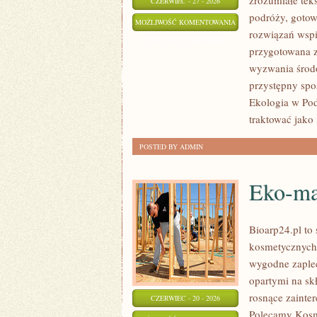
zrozumiałe te
CZERWIEC - 27 - 2026
podróży, gotow
ZIELONA
MOŻLIWOŚĆ KOMENTOWANIA
rozwiązań wspie
ENERGIA
ZOSTAŁA WYŁĄCZONA
przygotowana z
wyzwania środo
przystępny spo
Ekologia w Pod
traktować jako
POSTED BY ADMIN
Eko-ma
Bioarp24.pl to
kosmetycznych 
wygodne zaplec
opartymi na skł
rosnące zainte
CZERWIEC - 20 - 2026
Polecamy Kosm