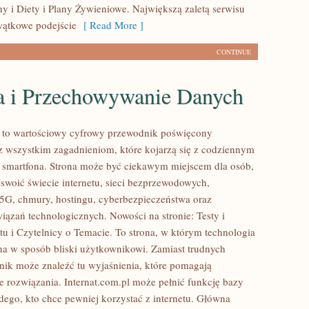
y i Diety i Plany Żywieniowe. Największą zaletą serwisu
owątkowe podejście
[ Read More ]
CONTINUE
 i Przechowywanie Danych
l to wartościowy cyfrowy przewodnik poświęcony
az wszystkim zagadnieniom, które kojarzą się z codziennym
 smartfona. Strona może być ciekawym miejscem dla osób,
yswoić świecie internetu, sieci bezprzewodowych,
5G, chmury, hostingu, cyberbezpieczeństwa oraz
iązań technologicznych. Nowości na stronie: Testy i
tu i Czytelnicy o Temacie. To strona, w którym technologia
na w sposób bliski użytkownikowi. Zamiast trudnych
elnik może znaleźć tu wyjaśnienia, które pomagają
 rozwiązania. Internat.com.pl może pełnić funkcję bazy
dego, kto chce pewniej korzystać z internetu. Główna