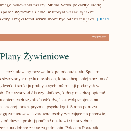
amego malowania twarzy. Studio Veriss pokazuje urodę
sposób wyrażania siebie, w którym ważne są także
skóry. Dzięki temu serwis może być odbierany jako
[ Read
CONTINUE
i Plany Żywieniowe
rii – rozbudowany przewodnik po odchudzaniu Spalarnia
is stworzony z myślą o osobach, które chcą lepiej zrozumieć
sylwetki i szukają praktycznych informacji podanych w
b. To przestrzeń dla czytelników, którzy nie chcą opierać
a obietnicach szybkich efektów, lecz wolą spojrzeć na
ia szerzej: przez pryzmat psychologii. Strona porusza
mogą zainteresować zarówno osoby wracające po przerwie,
rzy od dawna próbują zadbać o zdrowie i potrzebują
zenia na dobrze znane zagadnienia. Polecam Poradnik