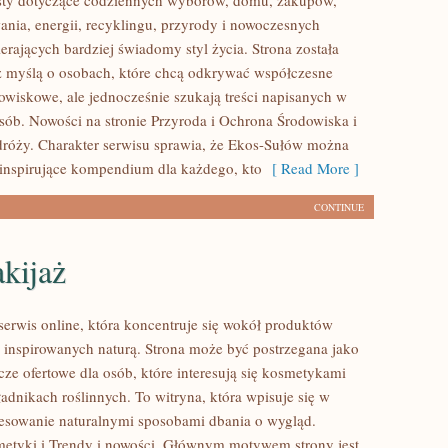
ksty dotyczące codziennych wyborów, domu, zakupów,
ania, energii, recyklingu, przyrody i nowoczesnych
rających bardziej świadomy styl życia. Strona została
 myślą o osobach, które chcą odkrywać współczesne
wiskowe, ale jednocześnie szukają treści napisanych w
sób. Nowości na stronie Przyroda i Ochrona Środowiska i
róży. Charakter serwisu sprawia, że Ekos-Sułów można
 inspirujące kompendium dla każdego, kto
[ Read More ]
CONTINUE
kijaż
 serwis online, która koncentruje się wokół produktów
inspirowanych naturą. Strona może być postrzegana jako
ze ofertowe dla osób, które interesują się kosmetykami
adnikach roślinnych. To witryna, która wpisuje się w
resowanie naturalnymi sposobami dbania o wygląd.
etyki i Trendy i nowości. Głównym motywem strony jest