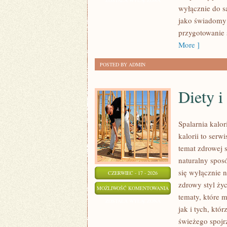
ZOSTAŁA WYŁĄCZONA
wyłącznie do s
NOWOŚCI
jako świadomy 
przygotowanie 
More ]
POSTED BY ADMIN
Diety 
Spalarnia kalo
kalorii to serw
temat zdrowej 
naturalny sposó
się wyłącznie n
CZERWIEC - 17 - 2026
zdrowy styl życ
DIETY
MOŻLIWOŚĆ KOMENTOWANIA
tematy, które 
I
ZOSTAŁA WYŁĄCZONA
jak i tych, któ
PLANY
świeżego spojr
ŻYWIENIOWE