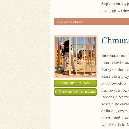
Suplementacyjn
jest jego wiel
POSTED BY ADMIN
Chmura
Internat.com.p
internetowi or
korzystaniem z
które chcą prz
światłowodów, 
CZERWIEC - 17 - 2026
firmowych rozw
CHMURA
MOŻLIWOŚĆ KOMENTOWANIA
Recenzje Sprzę
I
ZOSTAŁA WYŁĄCZONA
zostaje pokaza
PRZECHOWYWANIE
definicji, czyt
DANYCH
zrozumieć nowe
wiedzy dla każ