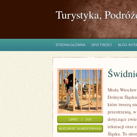
Turystyka, Podróż
STRONA GŁÓWNA
SPIS TREŚCI
BLOG INT
Świdni
Moda Wrocław t
Dolnym Śląsku
które tworzą ni
przestrzenią,
dotyczące zwied
LIPIEC - 2 - 2026
rekreacji oraz
ŚWIDNICA
MOŻLIWOŚĆ KOMENTOWANIA
Śląska. To stro
ZOSTAŁA WYŁĄCZONA