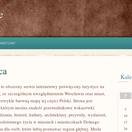
e
ERNETOWY
ca
Kale
o obszerny serwis internetowy poświęcony turystyce na
, ze szczególnym uwzględnieniem Wrocławia oraz miast,
P
ezwykle barwną mapę tej części Polski. Strona jest
 w którym można znaleźć przewodnikowe wskazówki
3
zania, historii, kultury, architektury, przyrody, wydarzeń,
10
 codziennego życia w miastach i miasteczkach Dolnego
17
na dla osób, które lubią poznawać region głębiej. Moda
24