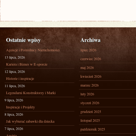
Ostatnie wpisy
Archiwa
Agencje i Pośrednicy Nieruchomości
lipiec 2026
13 lipca, 2026
czerwiec 2026
Kariera i Biznes w E-sporcie
maj 2026
12 lipca, 2026
kwiecień 2026
Historie i inspiracje
marzec 2026
11 lipca, 2026
Legendarni Konstruktorzy i Marki
luty 2026
9 lipca, 2026
styczeń 2026
Inspiracje i Projekty
grudzień 2025
8 lipca, 2026
listopad 2025
Jak wybierać zabawki dla dziecka
7 lipca, 2026
październik 2025
Austria