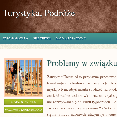
Turystyka, Podróże
STRONA GŁÓWNA
SPIS TREŚCI
BLOG INTERNETOWY
Problemy w związk
ZatrzymajFaceta.pl to przyjazna przestrzeń
temat miłości i budować zdrowy układ bez 
myślą o tym, abyś mogła spojrzeć na swoją
znaleźć realne wskazówki oraz nauczyć si
nie rozmywała się po kilku tygodniach. 
STYCZEŃ - 25 - 2026
związki – sukces czy wyzwanie? i Seksual
PROBLEMY
MOŻLIWOŚĆ KOMENTOWANIA
się na tym, co naprawdę utrzymuje uwagę w 
W
ZOSTAŁA WYŁĄCZONA