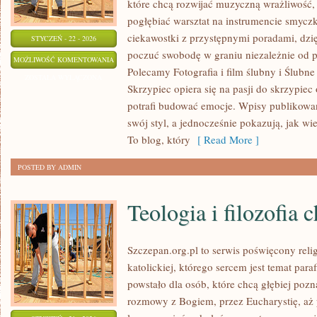
które chcą rozwijać muzyczną wrażliwość, 
pogłębiać warsztat na instrumencie smyc
ciekawostki z przystępnymi poradami, dzi
STYCZEŃ - 22 - 2026
poczuć swobodę w graniu niezależnie od
MENU
MOŻLIWOŚĆ KOMENTOWANIA
Polecamy Fotografia i film ślubny i Ślubn
WESELNE
ZOSTAŁA WYŁĄCZONA
Skrzypiec opiera się na pasji do skrzypiec
I
potrafi budować emocje. Wpisy publikowan
TORTY
swój styl, a jednocześnie pokazują, jak w
To blog, który
[ Read More ]
POSTED BY ADMIN
Teologia i filozofia 
Szczepan.org.pl to serwis poświęcony reli
katolickiej, którego sercem jest temat para
powstało dla osób, które chcą głębiej poz
rozmowy z Bogiem, przez Eucharystię, aż