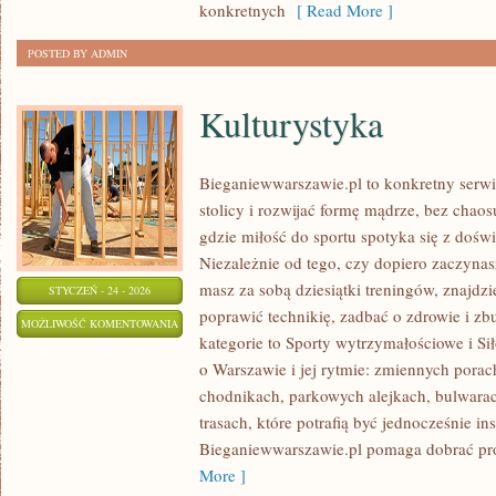
konkretnych
[ Read More ]
POSTED BY ADMIN
Kulturystyka
Bieganiewwarszawie.pl to konkretny serwis
stolicy i rozwijać formę mądrze, bez chaosu
gdzie miłość do sportu spotyka się z doś
Niezależnie od tego, czy dopiero zaczynasz
masz za sobą dziesiątki treningów, znajdzi
STYCZEŃ - 24 - 2026
poprawić technikię, zadbać o zdrowie i zb
KULTURYSTYKA
MOŻLIWOŚĆ KOMENTOWANIA
kategorie to Sporty wytrzymałościowe i Si
ZOSTAŁA WYŁĄCZONA
o Warszawie i jej rytmie: zmiennych porac
chodnikach, parkowych alejkach, bulwarach
trasach, które potrafią być jednocześnie ins
Bieganiewwarszawie.pl pomaga dobrać pr
More ]