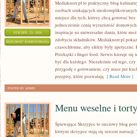
Mediaknorr.pl to praktyczny blog kulinarn
osobach szukających nieskomplikowanych
miejsce dla tych, którzy chcą gotować bez
jednocześnie cenią wyrazistość domowych 
inspiracje na uniwersalne dania, które mo
STYCZEŃ - 23 - 2026
zdobycia składników. Mediaknorr.pl pokaz
SLOW
MOŻLIWOŚĆ KOMENTOWANIA
czasochłonne, aby efekty były apetyczne.
FOOD
ZOSTAŁA WYŁĄCZONA
Przekąski i finger food. Serwis kieruje się
być dla każdego. Niezależnie od tego, czy
przygodę z gotowaniem, czy masz już kuche
przepisy, które pozwalają
[ Read More ]
POSTED BY ADMIN
Menu weselne i tort
Śpiewające Skrzypce to sieciowy blog po
którym skrzypce stają się sercem narracji.