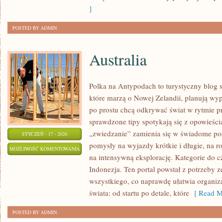
]
POSTED BY ADMIN
Australia
Polka na Antypodach to turystyczny blog 
które marzą o Nowej Zelandii, planują wy
po prostu chcą odkrywać świat w rytmie p
sprawdzone tipy spotykają się z opowieści
„zwiedzanie” zamienia się w świadome po
STYCZEŃ - 17 - 2026
pomysły na wyjazdy krótkie i długie, na ro
AUSTRALIA
MOŻLIWOŚĆ KOMENTOWANIA
na intensywną eksplorację. Kategorie do czy
ZOSTAŁA WYŁĄCZONA
Indonezja. Ten portal powstał z potrzeby 
wszystkiego, co naprawdę ułatwia organiz
świata: od startu po detale, które
[ Read M
POSTED BY ADMIN