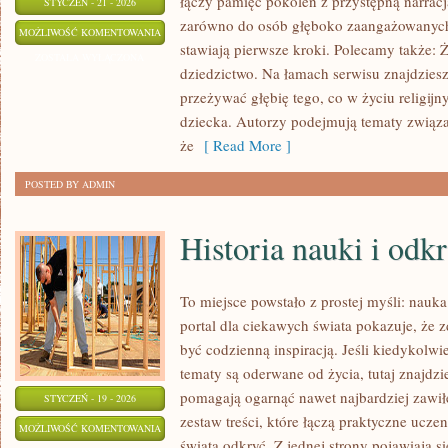
łączy pamięć pokoleń z przystępną narracją,
STYCZEŃ - 21 - 2026
zarówno do osób głęboko zaangażowanych, 
TEOLOGIA
MOŻLIWOŚĆ KOMENTOWANIA
stawiają pierwsze kroki. Polecamy także: Ż
I
ZOSTAŁA WYŁĄCZONA
dziedzictwo. Na łamach serwisu znajdziesz
FILOZOFIA
przeżywać głębię tego, co w życiu religij
CHRZEŚCIJAŃSKA
dziecka. Autorzy podejmują tematy związa
że
[ Read More ]
POSTED BY ADMIN
Historia nauki i odk
To miejsce powstało z prostej myśli: nauk
portal dla ciekawych świata pokazuje, że
być codzienną inspiracją. Jeśli kiedykolwi
tematy są oderwane od życia, tutaj znajdzi
pomagają ogarnąć nawet najbardziej zawiłe
STYCZEŃ - 19 - 2026
zestaw treści, które łączą praktyczne ucze
HISTORIA
MOŻLIWOŚĆ KOMENTOWANIA
świata odkryć. Z jednej strony pojawiają s