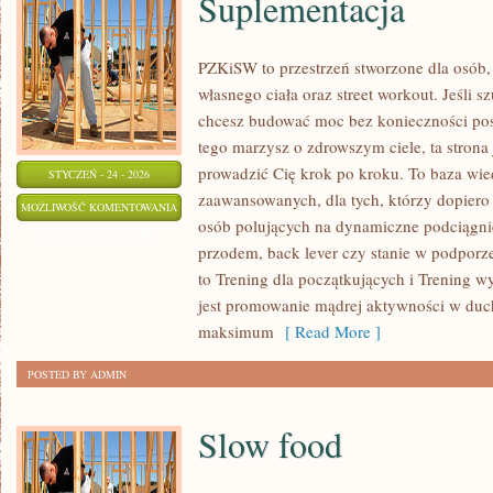
Suplementacja
PZKiSW to przestrzeń stworzone dla osób, 
własnego ciała oraz street workout. Jeśli 
chcesz budować moc bez konieczności posi
tego marzysz o zdrowszym ciele, ta strona 
prowadzić Cię krok po kroku. To baza wie
STYCZEŃ - 24 - 2026
zaawansowanych, dla tych, którzy dopiero 
SUPLEMENTACJA
MOŻLIWOŚĆ KOMENTOWANIA
osób polujących na dynamiczne podciągnię
ZOSTAŁA WYŁĄCZONA
przodem, back lever czy stanie w podpor
to Trening dla początkujących i Trening 
jest promowanie mądrej aktywności w d
maksimum
[ Read More ]
POSTED BY ADMIN
Slow food