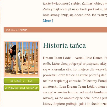
także świadomość siebie. Zamiast obiecyw
ZWIĄZKU
ZatrzymajFaceta.pl uczy krok po kroku, ja
obie strony czują się docenione. Bo “zat
More ]
POSTED BY ADMIN
Historia tańca
Dream Team Łódź – Aerial, Pole Dance, Fit
osób, które chcą połączyć artystyczną akty
się w kierunku siły. To miejsce dla wszystk
powietrzu oraz taniec na rurze potrafią dać 
realnie wspierają zdrowie. Polecamy Porady
STYCZEŃ - 24 - 2026
amatorski. Idea Dream Team Łódź opiera s
HISTORIA
MOŻLIWOŚĆ KOMENTOWANIA
zacząć w swoim tempie: od nauki fundame
TAŃCA
ZOSTAŁA WYŁĄCZONA
rozwój, aż po ambitniejsze cele. Strona je
którzy dopiero próbują, jak i do średnioz