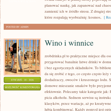
NAUKI
ZOSTAŁA WYŁĄCZONA
planować naukę, jak zapanować nad chaose
I
zamienić ich w źródło stresu. Z drugiej str
ODKRYCIA
które rozpalają wyobraźnię: kosmos,
[ Rea
POSTED BY ADMIN
Wino i winnice
zrobdrinka.pl to praktyczne miejsce dla os
przygotować banalnie łatwe drinki w domu
i bez egzotycznych składników. To bibliot
da się zrobić z tego, co często często leż
dosładzaczy, owoców i kruszonego lodu. S
STYCZEŃ - 18 - 2026
domowe mieszanie smaków było przyjemne
WINO
MOŻLIWOŚĆ KOMENTOWANIA
efektownie. Polecamy takie kategorie jak: 
I
ZOSTAŁA WYŁĄCZONA
picia alkoholu. Sednem serwisu są instruk
WINNICE
klasyków, przez wariacje, aż po kreatywne
lubią kombinować. Każdy pomysł jest opis