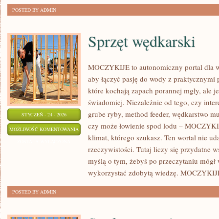
POSTED BY ADMIN
Sprzęt wędkarski
MOCZYKIJE to autonomiczny portal dla wę
aby łączyć pasję do wody z praktycznymi 
które kochają zapach porannej mgły, ale j
świadomiej. Niezależnie od tego, czy intere
grube ryby, method feeder, wędkarstwo m
STYCZEŃ - 24 - 2026
czy może łowienie spod lodu – MOCZYKIJ
SPRZĘT
MOŻLIWOŚĆ KOMENTOWANIA
klimat, którego szukasz. Ten wortal nie u
WĘDKARSKI
ZOSTAŁA WYŁĄCZONA
rzeczywistości. Tutaj liczy się przydatne 
myślą o tym, żebyś po przeczytaniu mógł 
wykorzystać zdobytą wiedzę. MOCZYKIJE
POSTED BY ADMIN