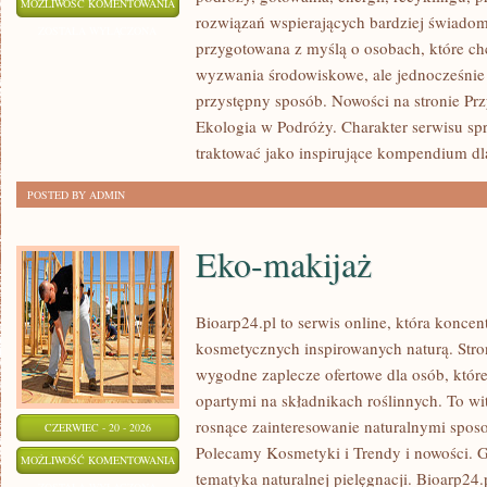
ZIELONA
MOŻLIWOŚĆ KOMENTOWANIA
rozwiązań wspierających bardziej świadomy
ENERGIA
ZOSTAŁA WYŁĄCZONA
przygotowana z myślą o osobach, które c
wyzwania środowiskowe, ale jednocześnie 
przystępny sposób. Nowości na stronie Pr
Ekologia w Podróży. Charakter serwisu s
traktować jako inspirujące kompendium dl
POSTED BY ADMIN
Eko-makijaż
Bioarp24.pl to serwis online, która konce
kosmetycznych inspirowanych naturą. Stro
wygodne zaplecze ofertowe dla osób, które
opartymi na składnikach roślinnych. To wit
rosnące zainteresowanie naturalnymi spos
CZERWIEC - 20 - 2026
Polecamy Kosmetyki i Trendy i nowości.
EKO-
MOŻLIWOŚĆ KOMENTOWANIA
tematyka naturalnej pielęgnacji. Bioarp24
MAKIJAŻ