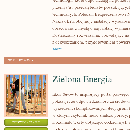
technologii, które odpowiadają na potrzeb
przemysłu i przedsiębiorstw poszukujący
technicznych. Polecam Bezpieczeństwo i N
Nasza oferta obejmuje instalacje wysokoci
opracowane z myślą o najbardziej wymaga
Dostarczamy rozwiązania, pozwalające na 
z oczyszczaniem, przygotowaniem powierzc
More ]
POSTED BY ADMIN
Zielona Energia
Ekos-Sułów to inspirujący portal poświęcon
pokazuje, że odpowiedzialność za środowi
wyrzeczeń, skomplikowanych decyzji ani 
w którym czytelnik może znaleźć porady, 
zrozumiałe teksty dotyczące codziennyc
CZERWIEC - 27 - 2026
podróży, gotowania, energii, recyklingu, 