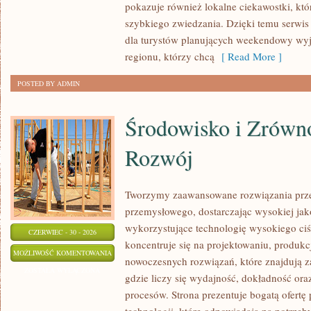
pokazuje również lokalne ciekawostki, kt
szybkiego zwiedzania. Dzięki temu serwi
dla turystów planujących weekendowy wyj
regionu, którzy chcą
[ Read More ]
POSTED BY ADMIN
Środowisko i Zrów
Rozwój
Tworzymy zaawansowane rozwiązania prze
przemysłowego, dostarczając wysokiej jak
wykorzystujące technologię wysokiego ciś
CZERWIEC - 30 - 2026
koncentruje się na projektowaniu, produkc
ŚRODOWISKO
MOŻLIWOŚĆ KOMENTOWANIA
nowoczesnych rozwiązań, które znajdują z
I
ZOSTAŁA WYŁĄCZONA
gdzie liczy się wydajność, dokładność o
ZRÓWNOWAŻONY
procesów. Strona prezentuje bogatą ofertę
ROZWÓJ