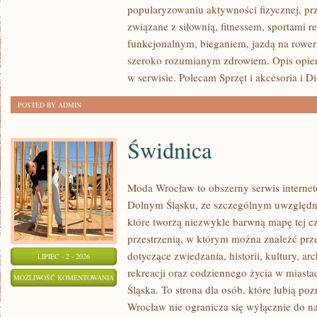
popularyzowaniu aktywności fizycznej, pr
związane z siłownią, fitnessem, sportami r
funkcjonalnym, bieganiem, jazdą na rowerz
szeroko rozumianym zdrowiem. Opis opier
w serwisie. Polecam Sprzęt i akcesoria i Di
POSTED BY ADMIN
Świdnica
Moda Wrocław to obszerny serwis interne
Dolnym Śląsku, ze szczególnym uwzględni
które tworzą niezwykle barwną mapę tej czę
przestrzenią, w którym można znaleźć p
dotyczące zwiedzania, historii, kultury, ar
LIPIEC - 2 - 2026
rekreacji oraz codziennego życia w miast
ŚWIDNICA
MOŻLIWOŚĆ KOMENTOWANIA
Śląska. To strona dla osób, które lubią po
ZOSTAŁA WYŁĄCZONA
Wrocław nie ogranicza się wyłącznie do naj