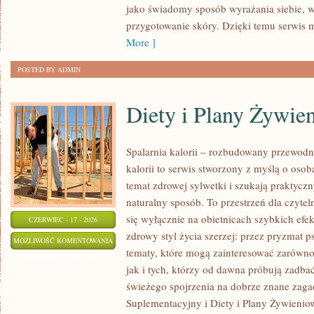
jako świadomy sposób wyrażania siebie, 
przygotowanie skóry. Dzięki temu serwis 
More ]
POSTED BY ADMIN
Diety i Plany Żywie
Spalarnia kalorii – rozbudowany przewodn
kalorii to serwis stworzony z myślą o osob
temat zdrowej sylwetki i szukają praktycz
naturalny sposób. To przestrzeń dla czytel
się wyłącznie na obietnicach szybkich efek
CZERWIEC - 17 - 2026
zdrowy styl życia szerzej: przez pryzmat p
DIETY
MOŻLIWOŚĆ KOMENTOWANIA
tematy, które mogą zainteresować zarówno
I
ZOSTAŁA WYŁĄCZONA
jak i tych, którzy od dawna próbują zadbać
PLANY
świeżego spojrzenia na dobrze znane zaga
ŻYWIENIOWE
Suplementacyjny i Diety i Plany Żywieniow