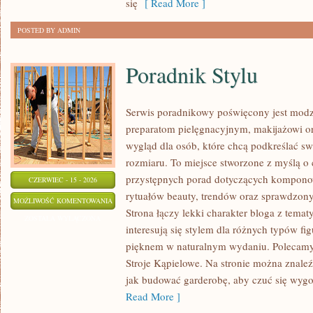
się
[ Read More ]
POSTED BY ADMIN
Poradnik Stylu
Serwis poradnikowy poświęcony jest modz
preparatom pielęgnacyjnym, makijażowi o
wygląd dla osób, które chcą podkreślać sw
rozmiaru. To miejsce stworzone z myślą o 
przystępnych porad dotyczących kompono
CZERWIEC - 15 - 2026
rytuałów beauty, trendów oraz sprawdzon
PORADNIK
MOŻLIWOŚĆ KOMENTOWANIA
Strona łączy lekki charakter bloga z temat
STYLU
ZOSTAŁA WYŁĄCZONA
interesują się stylem dla różnych typów f
pięknem w naturalnym wydaniu. Polecamy Z
Stroje Kąpielowe. Na stronie można znaleź
jak budować garderobę, aby czuć się wy
Read More ]