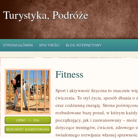
Turystyka, Podróże
STRONA GŁÓWNA
SPIS TREŚCI
BLOG INTERNETOWY
Fitness
Sport i aktywność fizyczna to znacznie wię
ćwiczenia. To styl życia, sposób dbania o
oraz codzienną energię. Strona poświęcona
rozbudowane bazę porad, w którym każdy
początkujący, jak i zaawansowany – może 
LIPIEC - 3 - 2026
dotyczące treningów, ćwiczeń, zdrowego st
FITNESS
MOŻLIWOŚĆ KOMENTOWANIA
świadomego rozwijania własnej sprawności
ZOSTAŁA WYŁĄCZONA