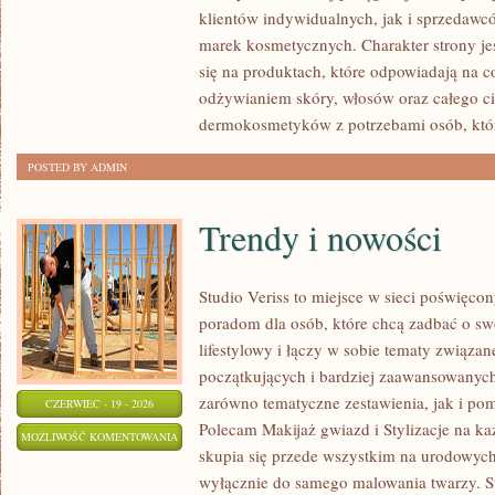
ZOSTAŁA WYŁĄCZONA
klientów indywidualnych, jak i sprzedawc
marek kosmetycznych. Charakter strony je
się na produktach, które odpowiadają na 
odżywianiem skóry, włosów oraz całego ci
dermokosmetyków z potrzebami osób, któ
POSTED BY ADMIN
Trendy i nowości
Studio Veriss to miejsce w sieci poświęc
poradom dla osób, które chcą zadbać o swó
lifestylowy i łączy w sobie tematy związa
początkujących i bardziej zaawansowanyc
zarówno tematyczne zestawienia, jak i po
CZERWIEC - 19 - 2026
Polecam Makijaż gwiazd i Stylizacje na ka
TRENDY
MOŻLIWOŚĆ KOMENTOWANIA
skupia się przede wszystkim na urodowych t
I
ZOSTAŁA WYŁĄCZONA
wyłącznie do samego malowania twarzy. St
NOWOŚCI