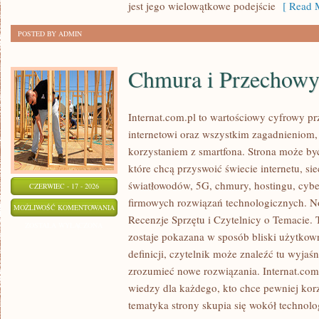
jest jego wielowątkowe podejście
[ Read M
POSTED BY ADMIN
Chmura i Przechow
Internat.com.pl to wartościowy cyfrowy 
internetowi oraz wszystkim zagadnieniom,
korzystaniem z smartfona. Strona może b
które chcą przyswoić świecie internetu, s
światłowodów, 5G, chmury, hostingu, cyb
CZERWIEC - 17 - 2026
firmowych rozwiązań technologicznych. Now
CHMURA
MOŻLIWOŚĆ KOMENTOWANIA
Recenzje Sprzętu i Czytelnicy o Temacie. 
I
ZOSTAŁA WYŁĄCZONA
zostaje pokazana w sposób bliski użytkow
PRZECHOWYWANIE
definicji, czytelnik może znaleźć tu wyjaś
DANYCH
zrozumieć nowe rozwiązania. Internat.com
wiedzy dla każdego, kto chce pewniej korz
tematyka strony skupia się wokół technol