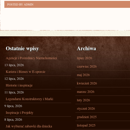
POSTED BY ADMIN
Ostatnie wpisy
Archiwa
Agencje i Pośrednicy Nieruchomości
lipiec 2026
13 lipca, 2026
czerwiec 2026
Kariera i Biznes w E-sporcie
maj 2026
12 lipca, 2026
kwiecień 2026
Historie i inspiracje
marzec 2026
11 lipca, 2026
Legendarni Konstruktorzy i Marki
luty 2026
9 lipca, 2026
styczeń 2026
Inspiracje i Projekty
grudzień 2025
8 lipca, 2026
listopad 2025
Jak wybierać zabawki dla dziecka