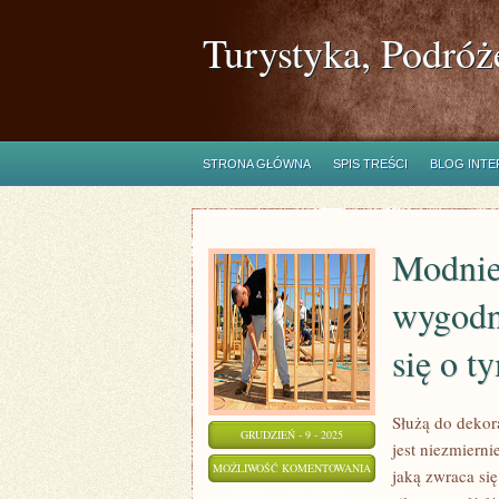
Turystyka, Podróż
STRONA GŁÓWNA
SPIS TREŚCI
BLOG INT
Modnie
wygodn
się o t
Służą do dekor
GRUDZIEŃ - 9 - 2025
jest niezmiern
MODNIE,
MOŻLIWOŚĆ KOMENTOWANIA
jaką zwraca si
NIE
ZOSTAŁA WYŁĄCZONA