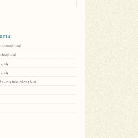
ama:
nformacji tutaj
ięcej tutaj
ruj się
ruj się
stronę internetową tutaj