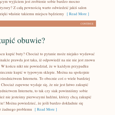
ącym wyjściem jest zrobienie sobie bardzo mocno
fryzury? Z całą pewnością warto odwiedzić jakiś salon
 dzięki właśnie takiemu miejscu będziemy
[ Read More ]
CONTINUE
kupić obuwie?
cu kupić buty? Chociaż to pytanie może niejako wydawać
ednakże prawda jest taka, iż odpowiedź na nie nie jest znowu
. W końcu nikt nie powiedział, że w każdym przypadku
niecznie kupić w typowym sklepie. Można na spokojnie
ośrednictwem Internetu. To obecnie coś o wiele bardziej
Chociaż zapewne wydaje się, że nie jest łatwo zakupić
ednictwem Internetu, to tak czy siak powinniśmy sobie
cież nie jesteśmy pierwszymi ludźmi, którzy chcą zakupić
ie! Można powiedzieć, że jeśli bardzo dokładnie się
ez żadnego problemu
[ Read More ]