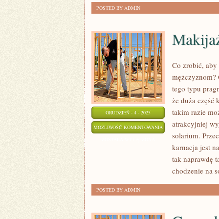
POSTED BY ADMIN
Makija
Co zrobić, aby
mężczyznom? Có
tego typu pragn
że duża część 
takim razie moż
GRUDZIEŃ - 4 - 2025
atrakcyjniej w
MAKIJAŻ
MOŻLIWOŚĆ KOMENTOWANIA
solarium. Przec
ZOSTAŁA WYŁĄCZONA
karnacja jest n
tak naprawdę t
chodzenie na s
POSTED BY ADMIN