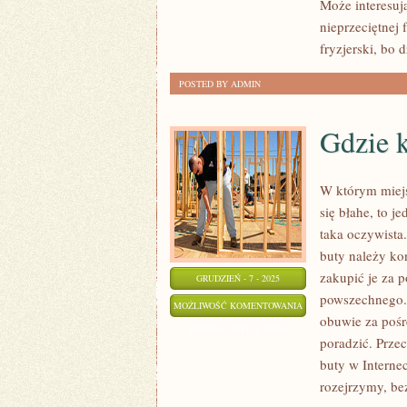
Może interesuj
ŻE
nieprzeciętnej 
PRAGNIEMY
fryzjerski, bo
SYPIAĆ
POSTED BY ADMIN
Gdzie 
W którym miejs
się błahe, to j
taka oczywista
buty należy ko
zakupić je za p
GRUDZIEŃ - 7 - 2025
powszechnego. 
GDZIE
MOŻLIWOŚĆ KOMENTOWANIA
obuwie za pośr
KUPIĆ
ZOSTAŁA WYŁĄCZONA
poradzić. Prze
OBUWIE?
buty w Internec
rozejrzymy, b