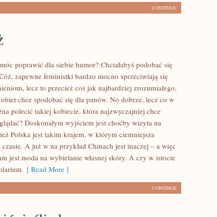
CONTINUE
ż
 móc poprawić dla siebie humor? Chciałabyś podobać się
ż, zapewne feministki bardzo mocno sprzeciwiają się
ieniom, lecz to przecież coś jak najbardziej zrozumiałego,
kobiet chce spodobać się dla panów. No dobrze, lecz co w
na polecić takiej kobiecie, która najzwyczajniej chce
yglądać? Doskonałym wyjściem jest choćby wizyta na
ież Polska jest takim krajem, w którym ciemniejsza
a czasie. A już w na przykład Chinach jest inaczej – a więc
am jest moda na wybielanie własnej skóry. A czy w istocie
olarium
[ Read More ]
CONTINUE