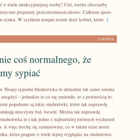
ć o wiele atrakcyjniejszą osobę? Cóż, trzeba chociażby
listyczne preparaty przeciwzmarszczkowe. Całkiem sporo
m rynku. W szybkim tempie rośnie ilość kobiet, które
[
CONTINUE
nie coś normalnego, że
emy sypiać
w Twojej sypialni Studniówka to aktualnie tak samo istotna
 niegdyś – jednakże to co się zmieniło, to z pewnością to,
enie popularne są takie studniówki, które tak naprawdę
ominają uroczysty bal, wesele. Można tak naprawdę
studniówka to i tak jedno z najbardziej istotnych wydarzeń
. A więc trochę się zastanówmy, co w takim razie może
tka, która pragnie o wiele lepiej wyglądać na studniówce.