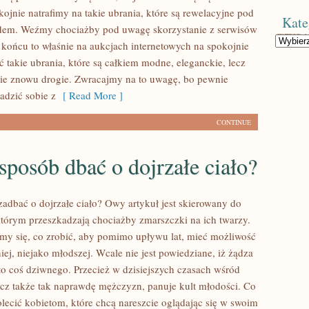
ojnie natrafimy na takie ubrania, które są rewelacyjne pod
Kate
em. Weźmy chociażby pod uwagę skorzystanie z serwisów
Kategorie
końcu to właśnie na aukcjach internetowych na spokojnie
 takie ubrania, które są całkiem modne, eleganckie, lecz
kie znowu drogie. Zwracajmy na to uwagę, bo pewnie
adzić sobie z
[ Read More ]
CONTINUE
sposób dbać o dojrzałe ciało?
zadbać o dojrzałe ciało? Owy artykuł jest skierowany do
 którym przeszkadzają chociażby zmarszczki na ich twarzy.
my się, co zrobić, aby pomimo upływu lat, mieć możliwość
ej, niejako młodszej. Wcale nie jest powiedziane, iż żądza
to coś dziwnego. Przecież w dzisiejszych czasach wśród
lecz także tak naprawdę mężczyzn, panuje kult młodości. Co
olecić kobietom, które chcą nareszcie oglądając się w swoim