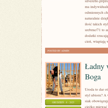
silveretto.pl/
ZAWSZE
ma indywidualny
ZNACZY
odmiennych cha
WYGODNIE.
naturalnie dzi
KAŻDEGO
ilość takich st
srebrne/71 to a
DNIA
dodatki rzucają
PRZEKONUJE
cień, wtapiają 
SIĘ
O
POSTED BY ADMIN
TYM
KILKANAŚCIE
Ładny 
TYSIĘCY
KOBIET
Boga
Uroda to dar o
styl ubioru? A 
siak obowiązuj
GRUDZIEŃ - 8 - 2025
ciężko miewać w