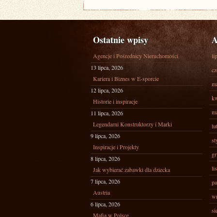
Ostatnie wpisy
A
Agencje i Pośrednicy Nieruchomości
li
13 lipca, 2026
cz
Kariera i Biznes w E-sporcie
ma
12 lipca, 2026
kw
Historie i inspiracje
ma
11 lipca, 2026
Legendarni Konstruktorzy i Marki
lu
9 lipca, 2026
st
Inspiracje i Projekty
gr
8 lipca, 2026
li
Jak wybierać zabawki dla dziecka
7 lipca, 2026
pa
Austria
wr
6 lipca, 2026
si
Mafia w Polsce