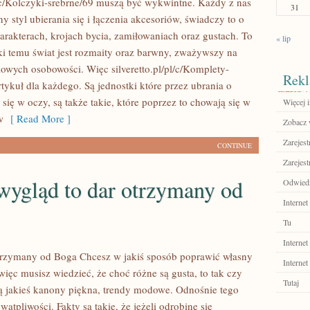
pl/c/Kolczyki-srebrne/69 muszą być wykwintne. Każdy z nas
31
 styl ubierania się i łączenia akcesoriów, świadczy to o
rakterach, krojach bycia, zamiłowaniach oraz gustach. To
« lip
ęki temu świat jest rozmaity oraz barwny, zważywszy na
ylowych osobowości. Więc silveretto.pl/pl/c/Komplety-
Rekl
rtykuł dla każdego. Są jednostki które przez ubrania o
 się w oczy, są także takie, które poprzez to chowają się w
Więcej i
w
[ Read More ]
Zobacz w
Zarejest
CONTINUE
Zarejest
wygląd to dar otrzymany od
Odwiedź 
Internet
Tu
Internet
trzymany od Boga Chcesz w jakiś sposób poprawić własny
Internet
więc musisz wiedzieć, że choć różne są gusta, to tak czy
Tutaj
ą jakieś kanony piękna, trendy modowe. Odnośnie tego
ątpliwości. Fakty są takie, że jeżeli odrobinę się