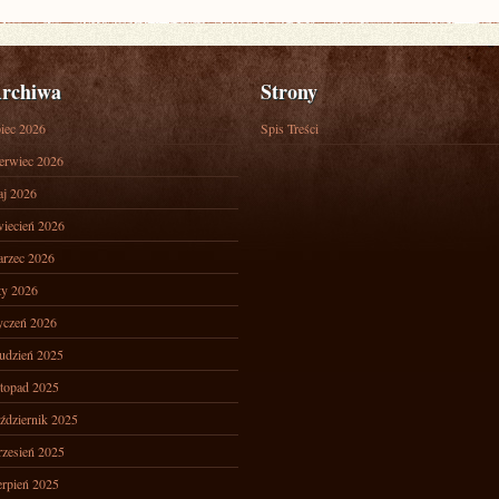
rchiwa
Strony
piec 2026
Spis Treści
erwiec 2026
j 2026
iecień 2026
rzec 2026
ty 2026
yczeń 2026
udzień 2025
stopad 2025
ździernik 2025
zesień 2025
erpień 2025