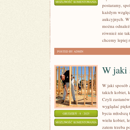
ŁADNY
MOŻLIWOŚĆ KOMENTOWANIA
postaramy, spok
WYGLĄD
ZOSTAŁA WYŁĄCZONA
każdym względ
TO
aukcyjnych. W 
DAR
można odnaleźć
OTRZYMANY
również nie ta
OD
chcemy lepiej r
BOGA
POSTED BY ADMIN
W jaki 
W jaki sposób 
takich kobiet,
Czyli zastanów
wyglądać piękni
bycia młodszą 
GRUDZIEŃ - 8 - 2025
wielu kobiet, 
W
MOŻLIWOŚĆ KOMENTOWANIA
zatem trzeba p
JAKI
ZOSTAŁA WYŁĄCZONA