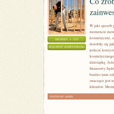
Co zrob
zainwe
W jaki sposób 
momencie mowa 
kosmetyczne, a
GRUDZIEŃ - 4 - 2025
dorobiły się j
CO
MOŻLIWOŚĆ KOMENTOWANIA
polecić korzys
ZROBIĆ,
ZOSTAŁA WYŁĄCZONA
kosmetycznego. 
JEŚLI
dziesiątkę. Jeż
CHCEMY
finansowy będzi
ZAINWESTOWAĆ
bardzo nam zal
SWOJE
znaczące jest u
PIENIĄDZE?
klientów. Możn
POSTED BY ADMIN