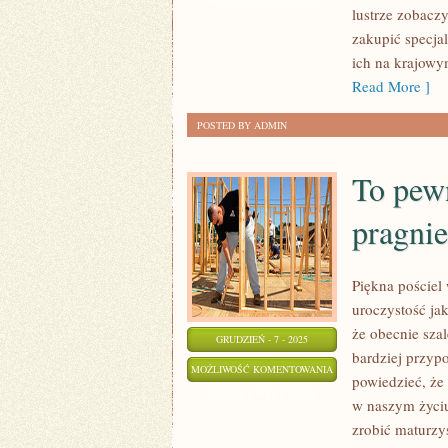
lustrze zobaczy
SPOSÓB
zakupić specja
DBAĆ
ich na krajowy
O
Read More ]
DOJRZAŁE
CIAŁO?
POSTED BY ADMIN
To pew
pragni
Piękna pościel 
uroczystość jak
że obecnie szal
GRUDZIEŃ - 7 - 2025
bardziej przyp
TO
MOŻLIWOŚĆ KOMENTOWANIA
powiedzieć, że 
PEWNIE
ZOSTAŁA WYŁĄCZONA
w naszym życiu
COŚ
zrobić maturzys
NORMALNEGO,