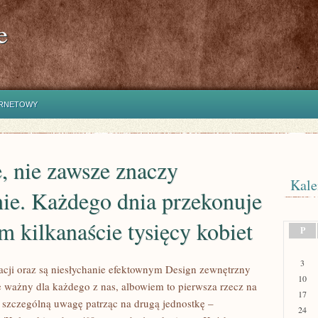
e
ERNETOWY
, nie zawsze znaczy
Kale
ie. Każdego dnia przekonuje
ym kilkanaście tysięcy kobiet
P
3
acji oraz są niesłychanie efektownym Design zewnętrzny
10
ie ważny dla każdego z nas, albowiem to pierwsza rzecz na
17
ę szczególną uwagę patrząc na drugą jednostkę –
24