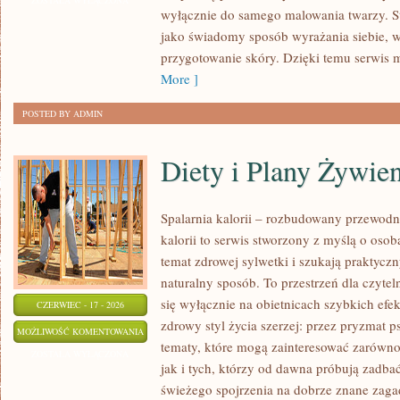
ZOSTAŁA WYŁĄCZONA
wyłącznie do samego malowania twarzy. St
NOWOŚCI
jako świadomy sposób wyrażania siebie, 
przygotowanie skóry. Dzięki temu serwis 
More ]
POSTED BY ADMIN
Diety i Plany Żywie
Spalarnia kalorii – rozbudowany przewodn
kalorii to serwis stworzony z myślą o osob
temat zdrowej sylwetki i szukają praktycz
naturalny sposób. To przestrzeń dla czytel
się wyłącznie na obietnicach szybkich efek
CZERWIEC - 17 - 2026
zdrowy styl życia szerzej: przez pryzmat p
DIETY
MOŻLIWOŚĆ KOMENTOWANIA
tematy, które mogą zainteresować zarówno
I
ZOSTAŁA WYŁĄCZONA
jak i tych, którzy od dawna próbują zadbać
PLANY
świeżego spojrzenia na dobrze znane zaga
ŻYWIENIOWE