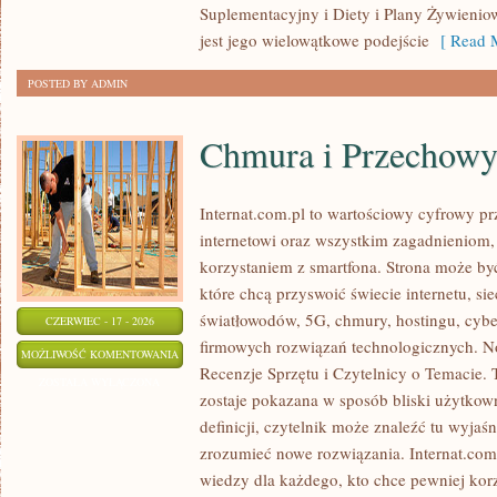
Suplementacyjny i Diety i Plany Żywieniow
jest jego wielowątkowe podejście
[ Read M
POSTED BY ADMIN
Chmura i Przechow
Internat.com.pl to wartościowy cyfrowy 
internetowi oraz wszystkim zagadnieniom,
korzystaniem z smartfona. Strona może b
które chcą przyswoić świecie internetu, s
światłowodów, 5G, chmury, hostingu, cyb
CZERWIEC - 17 - 2026
firmowych rozwiązań technologicznych. Now
CHMURA
MOŻLIWOŚĆ KOMENTOWANIA
Recenzje Sprzętu i Czytelnicy o Temacie. 
I
ZOSTAŁA WYŁĄCZONA
zostaje pokazana w sposób bliski użytkow
PRZECHOWYWANIE
definicji, czytelnik może znaleźć tu wyjaś
DANYCH
zrozumieć nowe rozwiązania. Internat.com
wiedzy dla każdego, kto chce pewniej korz