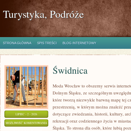
Turystyka, Podróże
STRONA GŁÓWNA
SPIS TREŚCI
BLOG INTERNETOWY
Świdnica
Moda Wrocław to obszerny serwis interne
Dolnym Śląsku, ze szczególnym uwzględni
które tworzą niezwykle barwną mapę tej czę
przestrzenią, w którym można znaleźć p
dotyczące zwiedzania, historii, kultury, ar
LIPIEC - 2 - 2026
rekreacji oraz codziennego życia w miast
ŚWIDNICA
MOŻLIWOŚĆ KOMENTOWANIA
Śląska. To strona dla osób, które lubią po
ZOSTAŁA WYŁĄCZONA