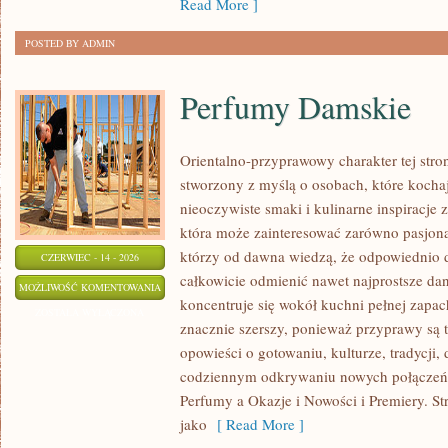
Read More ]
POSTED BY ADMIN
Perfumy Damskie
Orientalno-przyprawowy charakter tej stron
stworzony z myślą o osobach, które kocha
nieoczywiste smaki i kulinarne inspiracje z
która może zainteresować zarówno pasjonat
którzy od dawna wiedzą, że odpowiednio 
CZERWIEC - 14 - 2026
całkowicie odmienić nawet najprostsze da
PERFUMY
MOŻLIWOŚĆ KOMENTOWANIA
koncentruje się wokół kuchni pełnej zapach
DAMSKIE
ZOSTAŁA WYŁĄCZONA
znacznie szerszy, ponieważ przyprawy są 
opowieści o gotowaniu, kulturze, tradycj
codziennym odkrywaniu nowych połącze
Perfumy a Okazje i Nowości i Premiery. S
jako
[ Read More ]