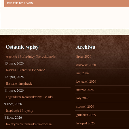
POSTED BY ADMIN
Ostatnie wpisy
Archiwa
Agencje i Pośrednicy Nieruchomości
lipiec 2026
13 lipca, 2026
czerwiec 2026
Kariera i Biznes w E-sporcie
maj 2026
12 lipca, 2026
kwiecień 2026
Historie i inspiracje
marzec 2026
11 lipca, 2026
Legendarni Konstruktorzy i Marki
luty 2026
9 lipca, 2026
styczeń 2026
Inspiracje i Projekty
grudzień 2025
8 lipca, 2026
listopad 2025
Jak wybierać zabawki dla dziecka