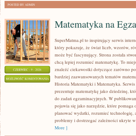
POSTED BY ADMIN
Matematyka na Egza
SuperMatma.pl to inspirujący serwis inte
który pokazuje, że świat liczb, wzorów, r
może być fascynujący. Strona została stwo
chcą lepiej rozumieć matematykę. To miej
znaleźć ciekawostki dotyczące zarówno po
CZERWIEC - 9 - 2026
bardziej zaawansowanych tematów matema
MATEMATYKA
MOŻLIWOŚĆ KOMENTOWANIA
Historia Matematyki i Matematyka. Serwis
NA
ZOSTAŁA WYŁĄCZONA
prezentuje matematykę jako dziedzinę, któ
EGZAMINIE
do zadań egzaminacyjnych. W publikowan
pojawia się jako narzędzie, które pomaga 
planować wydatki, rozumieć technologię,
problemy i dostrzegać zależności ukryte w
More ]