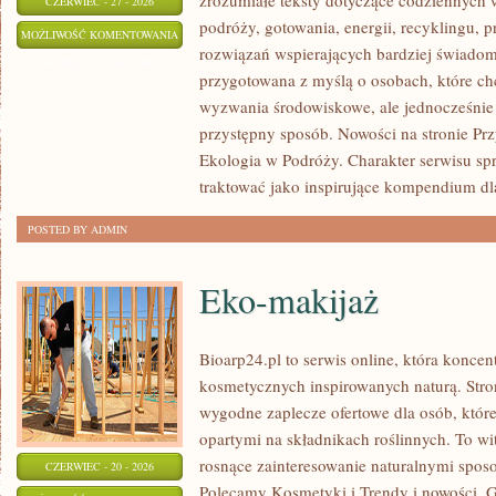
zrozumiałe teksty dotyczące codziennyc
CZERWIEC - 27 - 2026
podróży, gotowania, energii, recyklingu, 
ZIELONA
MOŻLIWOŚĆ KOMENTOWANIA
rozwiązań wspierających bardziej świadomy
ENERGIA
ZOSTAŁA WYŁĄCZONA
przygotowana z myślą o osobach, które c
wyzwania środowiskowe, ale jednocześnie 
przystępny sposób. Nowości na stronie Pr
Ekologia w Podróży. Charakter serwisu s
traktować jako inspirujące kompendium dl
POSTED BY ADMIN
Eko-makijaż
Bioarp24.pl to serwis online, która konce
kosmetycznych inspirowanych naturą. Stro
wygodne zaplecze ofertowe dla osób, które
opartymi na składnikach roślinnych. To wit
rosnące zainteresowanie naturalnymi spos
CZERWIEC - 20 - 2026
Polecamy Kosmetyki i Trendy i nowości.