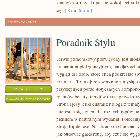
tematyka strony skupia się wokół technol
się
[ Read More ]
POSTED BY ADMIN
Poradnik Stylu
Serwis poradnikowy poświęcony jest modz
preparatom pielęgnacyjnym, makijażowi o
wygląd dla osób, które chcą podkreślać sw
rozmiaru. To miejsce stworzone z myślą o 
przystępnych porad dotyczących kompono
CZERWIEC - 15 - 2026
rytuałów beauty, trendów oraz sprawdzon
PORADNIK
MOŻLIWOŚĆ KOMENTOWANIA
Strona łączy lekki charakter bloga z temat
STYLU
ZOSTAŁA WYŁĄCZONA
interesują się stylem dla różnych typów f
pięknem w naturalnym wydaniu. Polecamy Z
Stroje Kąpielowe. Na stronie można znaleź
jak budować garderobę, aby czuć się wy