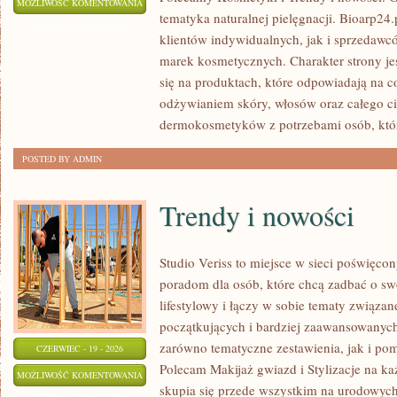
EKO-
MOŻLIWOŚĆ KOMENTOWANIA
tematyka naturalnej pielęgnacji. Bioarp24
MAKIJAŻ
ZOSTAŁA WYŁĄCZONA
klientów indywidualnych, jak i sprzedawc
marek kosmetycznych. Charakter strony je
się na produktach, które odpowiadają na 
odżywianiem skóry, włosów oraz całego ci
dermokosmetyków z potrzebami osób, któ
POSTED BY ADMIN
Trendy i nowości
Studio Veriss to miejsce w sieci poświęc
poradom dla osób, które chcą zadbać o swó
lifestylowy i łączy w sobie tematy związa
początkujących i bardziej zaawansowanyc
zarówno tematyczne zestawienia, jak i po
CZERWIEC - 19 - 2026
Polecam Makijaż gwiazd i Stylizacje na ka
TRENDY
MOŻLIWOŚĆ KOMENTOWANIA
skupia się przede wszystkim na urodowych t
I