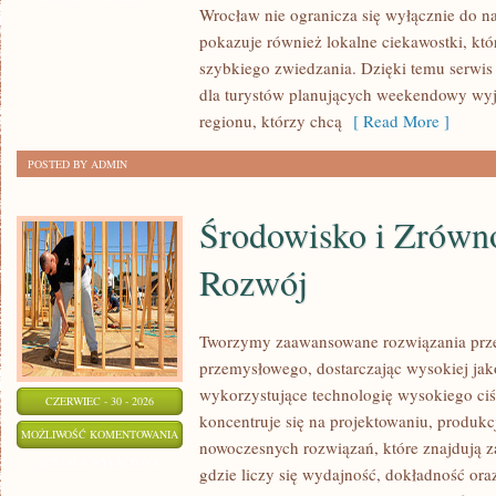
Wrocław nie ogranicza się wyłącznie do naj
pokazuje również lokalne ciekawostki, kt
szybkiego zwiedzania. Dzięki temu serwi
dla turystów planujących weekendowy wyj
regionu, którzy chcą
[ Read More ]
POSTED BY ADMIN
Środowisko i Zrów
Rozwój
Tworzymy zaawansowane rozwiązania prze
przemysłowego, dostarczając wysokiej jak
wykorzystujące technologię wysokiego ciś
CZERWIEC - 30 - 2026
koncentruje się na projektowaniu, produkc
ŚRODOWISKO
MOŻLIWOŚĆ KOMENTOWANIA
nowoczesnych rozwiązań, które znajdują z
I
ZOSTAŁA WYŁĄCZONA
gdzie liczy się wydajność, dokładność o
ZRÓWNOWAŻONY