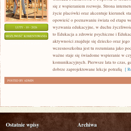
się z wspieraniem rozwoju. Strona interne
życie placówki oraz akcentuje kierunek s
opowieść o poznawaniu świata od etapu w
wyzwania edukacyjne, w duchu życzliwości
LUTY - 10 - 2026
to Edukacja a zdrowie psychiczne i Eduka
PROJEKTY
MOŻLIWOŚĆ KOMENTOWANIA
aktywności znajduje się dziecko oraz jego
I
ZOSTAŁA WYŁĄCZONA
wczesnoszkolna jest tu rozumiana jako pod
INNOWACJE
ważne staje się świadome wspieranie w cz
komunikacyjnych. Pierwsze lata to czas, gd
dobrze zaprojektowane lekcje potrafią
[ Re
POSTED BY ADMIN
Ostatnie wpisy
Archiwa