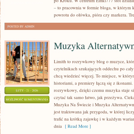
po Kroku. W centrum Elfiki777 stoi działani
KROK
ZOSTAŁA WYŁĄCZONA
– to pracownia w formie bloga, w którym 
PO
powrotu do ołówka, pióra czy markera. Tr
KROKU
POSTED BY ADMIN
Muzyka Alternatywn
Limith to rozrywkowy blog o muzyce, któr
czytelnikach szukających oddechu po całym
chcą wiedzieć więcej. To miejsce, w który
historiami, a premiery łączą się z ikonami
rozrywkowy, dzięki czemu muzyka staje się 
LUTY - 21 - 2026
czytać tak samo łatwo, jak przeżywa. Cieka
MUZYKA
MOŻLIWOŚĆ KOMENTOWANIA
Muzyka Na Świecie i Muzyka Alternatywn
ALTERNATYWNA
ZOSTAŁA WYŁĄCZONA
jest traktowana jak przygoda, w której lic
I
trafić na krótką zajawkę i w każdym waria
NISZOWA
dnia
[ Read More ]