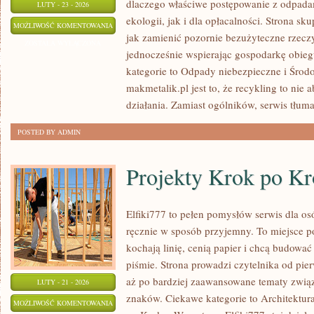
dlaczego właściwe postępowanie z odpada
LUTY - 23 - 2026
ekologii, jak i dla opłacalności. Strona sku
STATYSTYKI
MOŻLIWOŚĆ KOMENTOWANIA
jak zamienić pozornie bezużyteczne rzecz
I
ZOSTAŁA WYŁĄCZONA
jednocześnie wspierając gospodarkę obie
RAPORTY
kategorie to Odpady niebezpieczne i Środo
makmetalik.pl jest to, że recykling to nie 
działania. Zamiast ogólników, serwis tłuma
POSTED BY ADMIN
Projekty Krok po K
Elfiki777 to pełen pomysłów serwis dla osó
ręcznie w sposób przyjemny. To miejsce po
kochają linię, cenią papier i chcą budować
piśmie. Strona prowadzi czytelnika od pie
aż po bardziej zaawansowane tematy zwią
LUTY - 21 - 2026
znaków. Ciekawe kategorie to Architektura
PROJEKTY
MOŻLIWOŚĆ KOMENTOWANIA