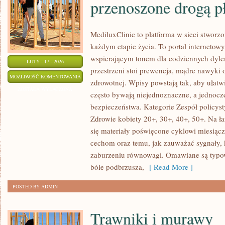
przenoszone drogą p
MediluxClinic to platforma w sieci stworz
każdym etapie życia. To portal internetowy
wspierającym tonem dla codziennych dyle
LUTY - 17 - 2026
przestrzeni stoi prewencja, mądre nawyki
INFEKCJE
MOŻLIWOŚĆ KOMENTOWANIA
zdrowotnej. Wpisy powstają tak, aby ułatwi
INTYMNE
ZOSTAŁA WYŁĄCZONA
często bywają niejednoznaczne, a jednocz
I
bezpieczeństwa. Kategorie Zespół policys
CHOROBY
Zdrowie kobiety 20+, 30+, 40+, 50+. Na ł
PRZENOSZONE
się materiały poświęcone cyklowi miesią
DROGĄ
cechom oraz temu, jak zauważać sygnały,
PŁCIOWĄ
zaburzeniu równowagi. Omawiane są typow
bóle podbrzusza,
[ Read More ]
POSTED BY ADMIN
Trawniki i murawy