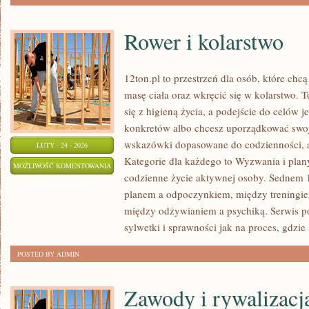
Rower i kolarstwo
12ton.pl to przestrzeń dla osób, które ch
masę ciała oraz wkręcić się w kolarstwo. T
się z higieną życia, a podejście do celów je
konkretów albo chcesz uporządkować swoje
wskazówki dopasowane do codzienności, a 
LUTY - 24 - 2026
Kategorie dla każdego to Wyzwania i plany 
ROWER
MOŻLIWOŚĆ KOMENTOWANIA
codzienne życie aktywnej osoby. Sednem 1
I
ZOSTAŁA WYŁĄCZONA
planem a odpoczynkiem, między treningie
KOLARSTWO
między odżywianiem a psychiką. Serwis p
sylwetki i sprawności jak na proces, gdzie
POSTED BY ADMIN
Zawody i rywalizacj