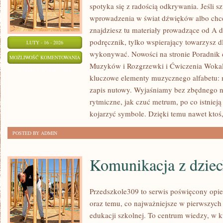
spotyka się z radością odkrywania. Jeśli 
wprowadzenia w świat dźwięków albo chc
znajdziesz tu materiały prowadzące od A d
podręcznik, tylko wspierający towarzysz dl
LUTY - 16 - 2026
wykonywać. Nowości na stronie Poradnik
MUZYKA
MOŻLIWOŚĆ KOMENTOWANIA
Muzyków i Rozgrzewki i Ćwiczenia Wokal
POPULARNA
ZOSTAŁA WYŁĄCZONA
kluczowe elementy muzycznego alfabetu: 
I
zapis nutowy. Wyjaśniamy bez zbędnego n
ROZRYWKOWA
rytmiczne, jak czuć metrum, po co istnieją
kojarzyć symbole. Dzięki temu nawet ktoś
POSTED BY ADMIN
Komunikacja z dzie
Przedszkole309 to serwis poświęcony opi
oraz temu, co najważniejsze w pierwszych 
edukacji szkolnej. To centrum wiedzy, w 