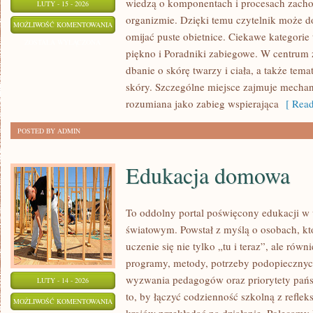
wiedzą o komponentach i procesach zacho
LUTY - 15 - 2026
organizmie. Dzięki temu czytelnik może do
MEZOTERAPIA
MOŻLIWOŚĆ KOMENTOWANIA
omijać puste obietnice. Ciekawe kategorie t
ZOSTAŁA WYŁĄCZONA
piękno i Poradniki zabiegowe. W centrum z
dbanie o skórę twarzy i ciała, a także tem
skóry. Szczególne miejsce zajmuje mechan
rozumiana jako zabieg wspierająca
[ Read
POSTED BY ADMIN
Edukacja domowa
To oddolny portal poświęcony edukacji w 
światowym. Powstał z myślą o osobach, kt
uczenie się nie tylko „tu i teraz”, ale równ
programy, metody, potrzeby podopiecznyc
wyzwania pedagogów oraz priorytety pańs
LUTY - 14 - 2026
to, by łączyć codzienność szkolną z refleks
EDUKACJA
MOŻLIWOŚĆ KOMENTOWANIA