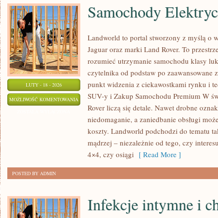
Samochody Elektry
Landworld to portal stworzony z myślą o 
Jaguar oraz marki Land Rover. To przestrze
rozumieć utrzymanie samochodu klasy luk
czytelnika od podstaw po zaawansowane z
punkt widzenia z ciekawostkami rynku i t
LUTY - 18 - 2026
SUV-y i Zakup Samochodu Premium W św
SAMOCHODY
MOŻLIWOŚĆ KOMENTOWANIA
Rover liczą się detale. Nawet drobne ozna
ELEKTRYCZNE
ZOSTAŁA WYŁĄCZONA
niedomaganie, a zaniedbanie obsługi może
PREMIUM
koszty. Landworld podchodzi do tematu ta
mądrzej – niezależnie od tego, czy interes
4×4, czy osiągi
[ Read More ]
POSTED BY ADMIN
Infekcje intymne i c