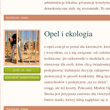
administracja lokalna, gwarancje konstytu
demokratyczne stały się zrozumiałe. To mi
POSTED BY ADMIN
Opel i ekologia
e-opel.com.pl to portal dla kierowców, któ
i wszystkim, co z nią związane: od codzien
techniczne, po ciekawostki o modelach, ro
stworzone dla osób, które chcą świadomie
podejmować trafniejsze decyzje zakupowe 
LUTY - 25 - 2026
motoryzacji w sposób konkretny. Blog łąc
OPEL
MOŻLIWOŚĆ KOMENTOWANIA
samochodów z podejściem „na co dzień”, gd
I
ZOSTAŁA WYŁĄCZONA
osiągi, ale też koszty. Polecamy Modele O
EKOLOGIA
Strona jest przyjazna zarówno dla świeżych 
fanów marki, którzy lubią zagłębiać się w
POSTED BY ADMIN