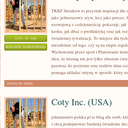
TKKF Sieraków to przystań inspiracji dla os
jako jednorazowy zryw, lecz jako proces. 
rozwojową z codziennością: pokazuje, ja
kroku, jak dbać o profilaktykę oraz jak ro
świadomej rywalizacji. To miejsce dla tych
LUTY - 24 - 2026
niezależnie od tego, czy są na etapie regu
ZAWODY
MOŻLIWOŚĆ KOMENTOWANIA
Wychowanie przez sport i Planowanie tren
I
ZOSTAŁA WYŁĄCZONA
idea, że trening nie jest tylko zbiorem ćw
RYWALIZACJA
pasować do poziomu oraz realiów dnia c
pomaga układać rutynę w sposób, który u
POSTED BY ADMIN
Coty Inc. (USA)
johnmasters-polska.pl to blog dla osób, kt
i chcą podejmować bardziej świadome dec