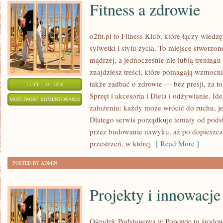
Fitness a zdrowie
o2fit.pl to Fitness Klub, które łączy wied
sylwetki i stylu życia. To miejsce stworzo
mądrzej, a jednocześnie nie lubią treningu
znajdziesz treści, które pomagają wzmocnić
także zadbać o zdrowie — bez presji, za t
LUTY - 10 - 2026
Sprzęt i akcesoria i Dieta i odżywianie. Ide
FITNESS
MOŻLIWOŚĆ KOMENTOWANIA
założeniu: każdy może wrócić do ruchu, jeś
A
ZOSTAŁA WYŁĄCZONA
Dlatego serwis porządkuje tematy od pods
ZDROWIE
przez budowanie nawyku, aż po dopieszcza
przestrzeń, w której
[ Read More ]
POSTED BY ADMIN
Projekty i innowacje
Ośrodek Podstawowa w Popowie to środowi