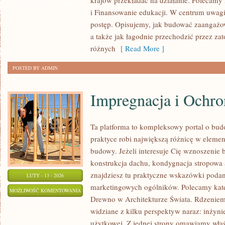
krajów przekładać na działanie. Polecamy
DOMOWA
ZOSTAŁA WYŁĄCZONA
i Finansowanie edukacji. W centrum uwagi z
postęp. Opisujemy, jak budować zaangażow
a także jak łagodnie przechodzić przez zat
różnych
[ Read More ]
POSTED BY ADMIN
Impregnacja i Ochr
Ta platforma to kompleksowy portal o bu
praktyce robi największą różnicę w eleme
budowy. Jeżeli interesuje Cię wznoszenie 
konstrukcja dachu, kondygnacja stropowa al
znajdziesz tu praktyczne wskazówki poda
LUTY - 13 - 2026
marketingowych ogólników. Polecamy kat
IMPREGNACJA
MOŻLIWOŚĆ KOMENTOWANIA
Drewno w Architekturze Świata. Rdzeniem
I
ZOSTAŁA WYŁĄCZONA
widziane z kilku perspektyw naraz: inżynier
OCHRONA
użytkowej. Z jednej strony omawiamy właś