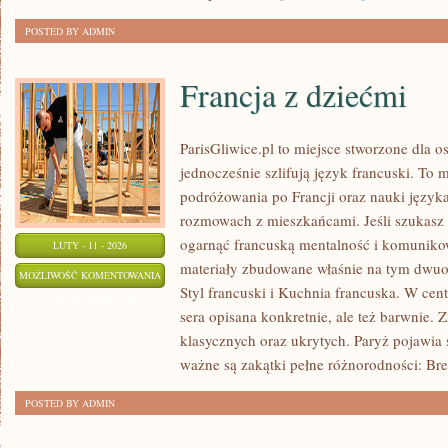
POSTED BY ADMIN
Francja z dziećmi
ParisGliwice.pl to miejsce stworzone dla os
jednocześnie szlifują język francuski. To
podróżowania po Francji oraz nauki język
rozmowach z mieszkańcami. Jeśli szukasz i
ogarnąć francuską mentalność i komunikowa
LUTY - 11 - 2026
materiały zbudowane właśnie na tym dwuo
FRANCJA
MOŻLIWOŚĆ KOMENTOWANIA
Styl francuski i Kuchnia francuska. W centr
Z
ZOSTAŁA WYŁĄCZONA
sera opisana konkretnie, ale też barwnie. Z
DZIEĆMI
klasycznych oraz ukrytych. Paryż pojawia 
ważne są zakątki pełne różnorodności: Bret
POSTED BY ADMIN