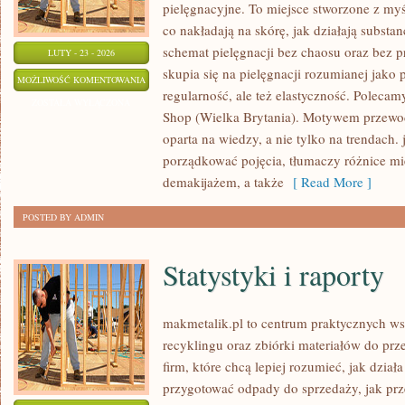
pielęgnacyjne. To miejsce stworzone z myśl
co nakładają na skórę, jak działają substa
schemat pielęgnacji bez chaosu oraz bez
LUTY - 23 - 2026
skupia się na pielęgnacji rozumianej jako 
COTY
MOŻLIWOŚĆ KOMENTOWANIA
regularność, ale też elastyczność. Polecam
INC.
ZOSTAŁA WYŁĄCZONA
Shop (Wielka Brytania). Motywem przewod
(USA)
oparta na wiedzy, a nie tylko na trendach
porządkować pojęcia, tłumaczy różnice m
demakijażem, a także
[ Read More ]
POSTED BY ADMIN
Statystyki i raporty
makmetalik.pl to centrum praktycznych 
recyklingu oraz zbiórki materiałów do prze
firm, które chcą lepiej rozumieć, jak dzia
przygotować odpady do sprzedaży, jak prze