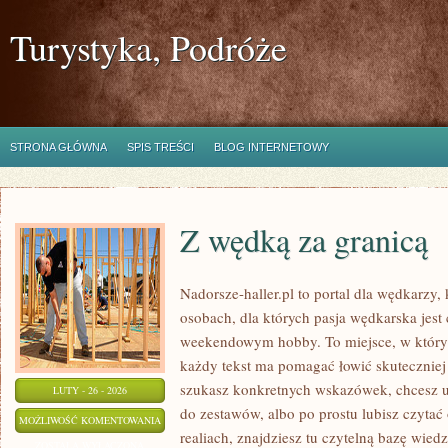
Turystyka, Podróże
STRONA GŁÓWNA
SPIS TREŚCI
BLOG INTERNETOWY
Z wędką za granicą
Nadorsze-haller.pl to portal dla wędkarzy,
osobach, dla których pasja wędkarska jest
weekendowym hobby. To miejsce, w którym
każdy tekst ma pomagać łowić skuteczniej i
szukasz konkretnych wskazówek, chcesz 
LUTY - 26 - 2026
do zestawów, albo po prostu lubisz czytać
Z
MOŻLIWOŚĆ KOMENTOWANIA
realiach, znajdziesz tu czytelną bazę wiedz
WĘDKĄ
ZOSTAŁA WYŁĄCZONA