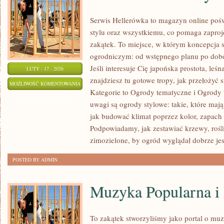
Serwis Hellerówka to magazyn online po
stylu oraz wszystkiemu, co pomaga zaproj
zakątek. To miejsce, w którym koncepcja 
ogrodniczym: od wstępnego planu po dobór 
Jeśli interesuje Cię japońska prostota, le
LUTY - 17 - 2026
znajdziesz tu gotowe tropy, jak przełożyć s
TRAWNIKI
MOŻLIWOŚĆ KOMENTOWANIA
Kategorie to Ogrody tematyczne i Ogrody
I
ZOSTAŁA WYŁĄCZONA
uwagi są ogrody stylowe: takie, które maj
MURAWY
jak budować klimat poprzez kolor, zapach 
Podpowiadamy, jak zestawiać krzewy, rośl
zimozielone, by ogród wyglądał dobrze jes
POSTED BY ADMIN
Muzyka Popularna 
To zakątek stworzyliśmy jako portal o mu