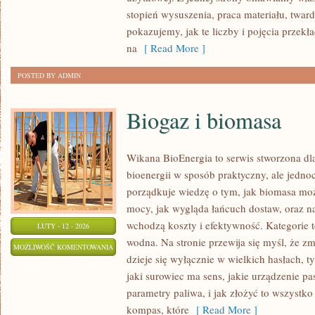
DREWNA
stopień wysuszenia, praca materiału, twardo
pokazujemy, jak te liczby i pojęcia przekł
na
[ Read More ]
POSTED BY ADMIN
Biogaz i biomasa
Wikana BioEnergia to serwis stworzona dl
bioenergii w sposób praktyczny, ale jedno
porządkuje wiedzę o tym, jak biomasa może
mocy, jak wygląda łańcuch dostaw, oraz n
wchodzą koszty i efektywność. Kategorie 
LUTY - 12 - 2026
wodna. Na stronie przewija się myśl, że z
BIOGAZ
MOŻLIWOŚĆ KOMENTOWANIA
dzieje się wyłącznie w wielkich hasłach, 
I
ZOSTAŁA WYŁĄCZONA
jaki surowiec ma sens, jakie urządzenie pa
BIOMASA
parametry paliwa, i jak złożyć to wszystko
kompas, które
[ Read More ]