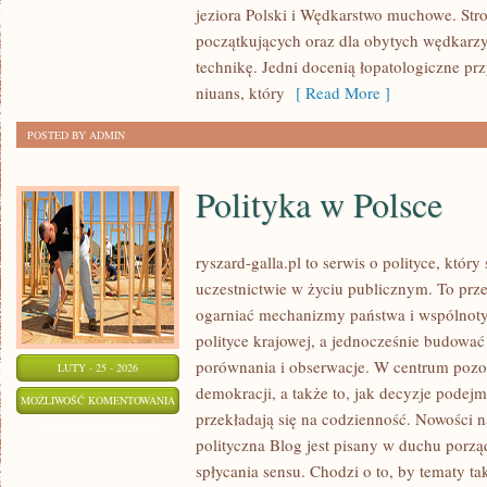
jeziora Polski i Wędkarstwo muchowe. Stro
ZA
początkujących oraz dla obytych wędkarzy,
GRANICĄ
technikę. Jedni docenią łopatologiczne pr
niuans, który
[ Read More ]
POSTED BY ADMIN
Polityka w Polsce
ryszard-galla.pl to serwis o polityce, któ
uczestnictwie w życiu publicznym. To prze
ogarniać mechanizmy państwa i wspólnoty
polityce krajowej, a jednocześnie budować
porównania i obserwacje. W centrum pozos
LUTY - 25 - 2026
demokracji, a także to, jak decyzje pode
POLITYKA
MOŻLIWOŚĆ KOMENTOWANIA
przekładają się na codzienność. Nowości na
W
ZOSTAŁA WYŁĄCZONA
polityczna Blog jest pisany w duchu porzą
POLSCE
spłycania sensu. Chodzi o to, by tematy ta