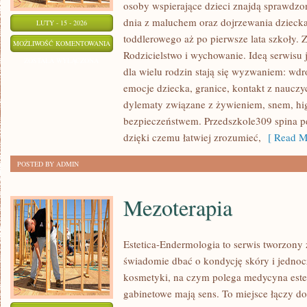
osoby wspierające dzieci znajdą sprawdzon
dnia z maluchem oraz dojrzewania dzieck
LUTY - 15 - 2026
toddlerowego aż po pierwsze lata szkoły. 
KOMUNIKACJA
MOŻLIWOŚĆ KOMENTOWANIA
Rodzicielstwo i wychowanie. Ideą serwisu 
Z
ZOSTAŁA WYŁĄCZONA
dla wielu rodzin stają się wyzwaniem: wd
DZIECKIEM
emocje dziecka, granice, kontakt z nauczy
dylematy związane z żywieniem, snem, hig
bezpieczeństwem. Przedszkole309 spina p
dzięki czemu łatwiej zrozumieć,
[ Read M
POSTED BY ADMIN
Mezoterapia
Estetica-Endermologia to serwis tworzony 
świadomie dbać o kondycję skóry i jednocz
kosmetyki, na czym polega medycyna este
gabinetowe mają sens. To miejsce łączy d