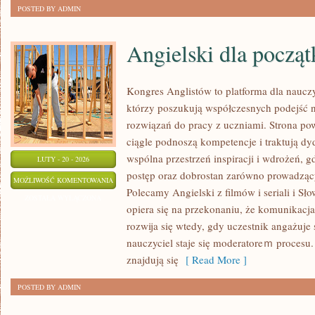
POSTED BY ADMIN
Angielski dla począ
Kongres Anglistów to platforma dla nauczy
którzy poszukują współczesnych podejść n
rozwiązań do pracy z uczniami. Strona pow
ciągle podnoszą kompetencje i traktują d
wspólna przestrzeń inspiracji i wdrożeń, gd
LUTY - 20 - 2026
postęp oraz dobrostan zarówno prowadzącyc
ANGIELSKI
MOŻLIWOŚĆ KOMENTOWANIA
Polecamy Angielski z filmów i seriali i Sł
DLA
ZOSTAŁA WYŁĄCZONA
opiera się na przekonaniu, że komunikacja
POCZĄTKUJĄCYCH
rozwija się wtedy, gdy uczestnik angażuje 
nauczyciel staje się moderatoreｍ procesu
znajdują się
[ Read More ]
POSTED BY ADMIN