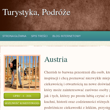
Turystyka, Podróże
STRONA GŁÓWNA
SPIS TREŚCI
BLOG INTERNETOWY
Austria
Cherrish to barwna przestrzeń dla osób, k
inspiracji i chcą poznawać niezwykłe miej
ciekawością i otwartością na nowe doświad
który może zainteresować zarówno osoby 
jak i tych, którzy po prostu lubią czytać o 
LIPIEC - 6 - 2026
kuchni, historii oraz codzienności różnych
AUSTRIA
MOŻLIWOŚĆ KOMENTOWANIA
podróżnicze ciekawostki z lekkim, przys
ZOSTAŁA WYŁĄCZONA