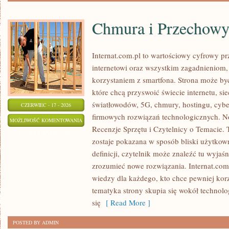
Chmura i Przechow
Internat.com.pl to wartościowy cyfrowy 
internetowi oraz wszystkim zagadnieniom,
korzystaniem z smartfona. Strona może b
które chcą przyswoić świecie internetu, s
światłowodów, 5G, chmury, hostingu, cyb
CZERWIEC - 17 - 2026
firmowych rozwiązań technologicznych. Now
CHMURA
MOŻLIWOŚĆ KOMENTOWANIA
Recenzje Sprzętu i Czytelnicy o Temacie. 
I
ZOSTAŁA WYŁĄCZONA
zostaje pokazana w sposób bliski użytkow
PRZECHOWYWANIE
definicji, czytelnik może znaleźć tu wyjaś
DANYCH
zrozumieć nowe rozwiązania. Internat.com
wiedzy dla każdego, kto chce pewniej korz
tematyka strony skupia się wokół technol
się
[ Read More ]
POSTED BY ADMIN