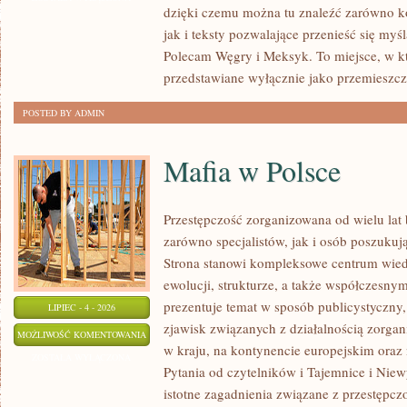
dzięki czemu można tu znaleźć zarówno k
jak i teksty pozwalające przenieść się myś
Polecam Węgry i Meksyk. To miejsce, w k
przedstawiane wyłącznie jako przemieszcz
POSTED BY ADMIN
Mafia w Polsce
Przestępczość zorganizowana od wielu lat
zarówno specjalistów, jak i osób poszukują
Strona stanowi kompleksowe centrum wied
ewolucji, strukturze, a także współczesny
prezentuje temat w sposób publicystyczny
LIPIEC - 4 - 2026
zjawisk związanych z działalnością zorga
MAFIA
MOŻLIWOŚĆ KOMENTOWANIA
w kraju, na kontynencie europejskim oraz
W
ZOSTAŁA WYŁĄCZONA
Pytania od czytelników i Tajemnice i Niew
POLSCE
istotne zagadnienia związane z przestępcz