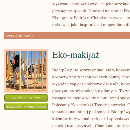
wyzwania środowiskowe, ale jednocześnie 
przystępny sposób. Nowości na stronie Pr
Ekologia w Podróży. Charakter serwisu s
traktować jako inspirujące kompendium dl
POSTED BY ADMIN
Eko-makijaż
Bioarp24.pl to serwis online, która konce
kosmetycznych inspirowanych naturą. Stro
wygodne zaplecze ofertowe dla osób, które
opartymi na składnikach roślinnych. To wit
rosnące zainteresowanie naturalnymi spos
CZERWIEC - 20 - 2026
Polecamy Kosmetyki i Trendy i nowości.
EKO-
MOŻLIWOŚĆ KOMENTOWANIA
tematyka naturalnej pielęgnacji. Bioarp24
MAKIJAŻ
ZOSTAŁA WYŁĄCZONA
klientów indywidualnych, jak i sprzedawc
marek kosmetycznych. Charakter strony je