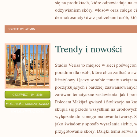
się na produktach, które odpowiadają na 
odżywianiem skóry, włosów oraz całego ci
dermokosmetyków z potrzebami osób, któ
POSTED BY ADMIN
Trendy i nowości
Studio Veriss to miejsce w sieci poświęc
poradom dla osób, które chcą zadbać o swó
lifestylowy i łączy w sobie tematy związa
początkujących i bardziej zaawansowanyc
zarówno tematyczne zestawienia, jak i po
CZERWIEC - 19 - 2026
Polecam Makijaż gwiazd i Stylizacje na ka
TRENDY
MOŻLIWOŚĆ KOMENTOWANIA
skupia się przede wszystkim na urodowych t
I
ZOSTAŁA WYŁĄCZONA
wyłącznie do samego malowania twarzy. St
NOWOŚCI
jako świadomy sposób wyrażania siebie, 
przygotowanie skóry. Dzięki temu serwis 