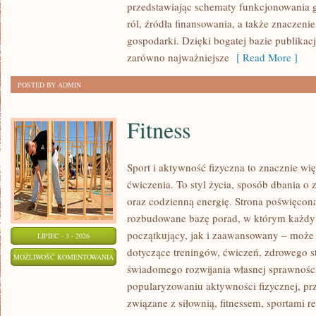
przedstawiając schematy funkcjonowania g
ról, źródła finansowania, a także znaczenie
gospodarki. Dzięki bogatej bazie publikac
zarówno najważniejsze
[ Read More ]
POSTED BY ADMIN
Fitness
Sport i aktywność fizyczna to znacznie wię
ćwiczenia. To styl życia, sposób dbania o
oraz codzienną energię. Strona poświęcona
rozbudowane bazę porad, w którym każdy
początkujący, jak i zaawansowany – może 
LIPIEC - 3 - 2026
dotyczące treningów, ćwiczeń, zdrowego st
FITNESS
MOŻLIWOŚĆ KOMENTOWANIA
świadomego rozwijania własnej sprawności
ZOSTAŁA WYŁĄCZONA
popularyzowaniu aktywności fizycznej, pr
związane z siłownią, fitnessem, sportami r