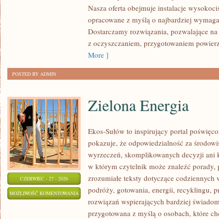
Nasza oferta obejmuje instalacje wysokoci
opracowane z myślą o najbardziej wymaga
Dostarczamy rozwiązania, pozwalające na 
z oczyszczaniem, przygotowaniem powierzc
More ]
POSTED BY ADMIN
Zielona Energia
Ekos-Sułów to inspirujący portal poświęcon
pokazuje, że odpowiedzialność za środowi
wyrzeczeń, skomplikowanych decyzji ani 
w którym czytelnik może znaleźć porady, 
zrozumiałe teksty dotyczące codziennyc
CZERWIEC - 27 - 2026
podróży, gotowania, energii, recyklingu, 
ZIELONA
MOŻLIWOŚĆ KOMENTOWANIA
rozwiązań wspierających bardziej świadomy
ENERGIA
ZOSTAŁA WYŁĄCZONA
przygotowana z myślą o osobach, które c