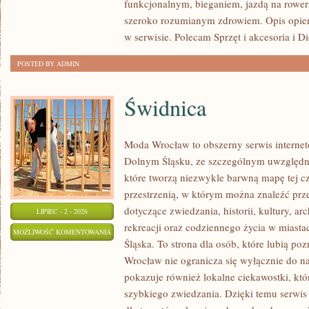
funkcjonalnym, bieganiem, jazdą na rowerz
szeroko rozumianym zdrowiem. Opis opier
w serwisie. Polecam Sprzęt i akcesoria i Di
POSTED BY ADMIN
Świdnica
Moda Wrocław to obszerny serwis interne
Dolnym Śląsku, ze szczególnym uwzględni
które tworzą niezwykle barwną mapę tej czę
przestrzenią, w którym można znaleźć p
dotyczące zwiedzania, historii, kultury, ar
LIPIEC - 2 - 2026
rekreacji oraz codziennego życia w miast
ŚWIDNICA
MOŻLIWOŚĆ KOMENTOWANIA
Śląska. To strona dla osób, które lubią po
ZOSTAŁA WYŁĄCZONA
Wrocław nie ogranicza się wyłącznie do naj
pokazuje również lokalne ciekawostki, kt
szybkiego zwiedzania. Dzięki temu serwi