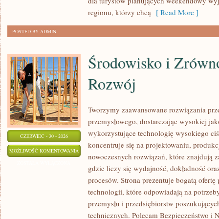
dla turystów planujących weekendowy wyj
regionu, którzy chcą
[ Read More ]
POSTED BY ADMIN
Środowisko i Zrów
Rozwój
Tworzymy zaawansowane rozwiązania prze
przemysłowego, dostarczając wysokiej jak
wykorzystujące technologię wysokiego ciś
CZERWIEC - 30 - 2026
koncentruje się na projektowaniu, produkc
ŚRODOWISKO
MOŻLIWOŚĆ KOMENTOWANIA
nowoczesnych rozwiązań, które znajdują z
I
ZOSTAŁA WYŁĄCZONA
gdzie liczy się wydajność, dokładność o
ZRÓWNOWAŻONY
procesów. Strona prezentuje bogatą ofertę
ROZWÓJ
technologii, które odpowiadają na potrzeb
przemysłu i przedsiębiorstw poszukujący
technicznych. Polecam Bezpieczeństwo i N