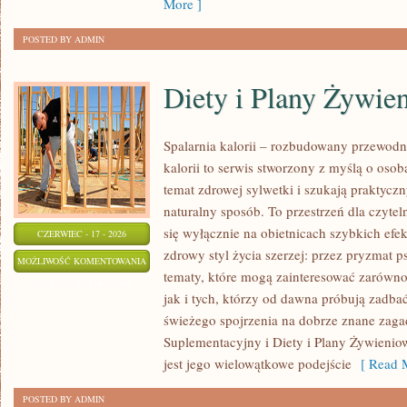
More ]
POSTED BY ADMIN
Diety i Plany Żywie
Spalarnia kalorii – rozbudowany przewodn
kalorii to serwis stworzony z myślą o osob
temat zdrowej sylwetki i szukają praktycz
naturalny sposób. To przestrzeń dla czytel
się wyłącznie na obietnicach szybkich efek
CZERWIEC - 17 - 2026
zdrowy styl życia szerzej: przez pryzmat p
DIETY
MOŻLIWOŚĆ KOMENTOWANIA
tematy, które mogą zainteresować zarówno
I
ZOSTAŁA WYŁĄCZONA
jak i tych, którzy od dawna próbują zadbać
PLANY
świeżego spojrzenia na dobrze znane zaga
ŻYWIENIOWE
Suplementacyjny i Diety i Plany Żywieniow
jest jego wielowątkowe podejście
[ Read M
POSTED BY ADMIN