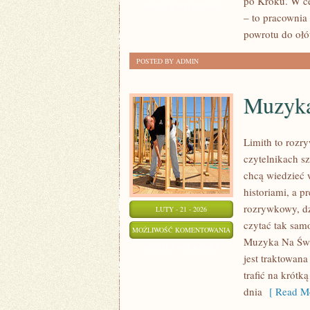
po Kroku. W cen
KROK
ZOSTAŁA WYŁĄCZONA
– to pracownia
PO
powrotu do ołó
KROKU
POSTED BY ADMIN
Muzyka
Limith to rozr
czytelnikach s
chcą wiedzieć 
historiami, a p
rozrywkowy, dzi
LUTY - 21 - 2026
czytać tak samo
MUZYKA
MOŻLIWOŚĆ KOMENTOWANIA
Muzyka Na Świ
ALTERNATYWNA
ZOSTAŁA WYŁĄCZONA
jest traktowana
I
trafić na krót
NISZOWA
dnia
[ Read Mo