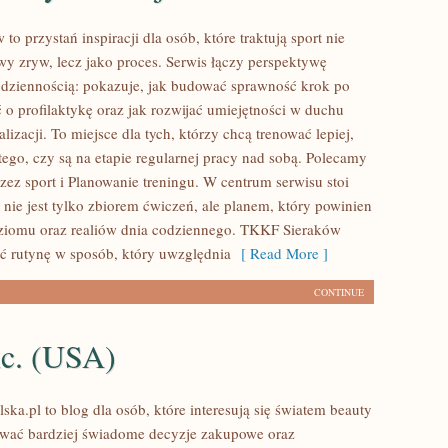
o przystań inspiracji dla osób, które traktują sport nie
wy zryw, lecz jako proces. Serwis łączy perspektywę
dziennością: pokazuje, jak budować sprawność krok po
 o profilaktykę oraz jak rozwijać umiejętności w duchu
izacji. To miejsce dla tych, którzy chcą trenować lepiej,
tego, czy są na etapie regularnej pracy nad sobą. Polecamy
ez sport i Planowanie treningu. W centrum serwisu stoi
g nie jest tylko zbiorem ćwiczeń, ale planem, który powinien
ziomu oraz realiów dnia codziennego. TKKF Sieraków
 rutynę w sposób, który uwzględnia
[ Read More ]
CONTINUE
nc. (USA)
ska.pl to blog dla osób, które interesują się światem beauty
ować bardziej świadome decyzje zakupowe oraz