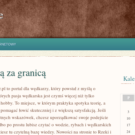
e
ERNETOWY
ą za granicą
Kale
.pl to portal dla wędkarzy, który powstał z myślą o
órych pasja wędkarska jest czymś więcej niż tylko
P
bby. To miejsce, w którym praktyka spotyka teorię, a
pomagać łowić skuteczniej i z większą satysfakcją. Jeśli
3
etnych wskazówek, chcesz uporządkować swoje podejście
10
lbo po prostu lubisz czytać o wodzie, rybach i wędkarskich
17
ziesz tu czytelną bazę wiedzy. Nowości na stronie to Rzeki i
24