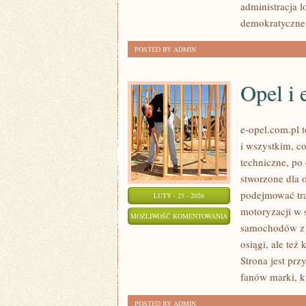
administracja 
demokratyczne 
POSTED BY ADMIN
Opel i 
e-opel.com.pl t
i wszystkim, co
techniczne, po
stworzone dla 
podejmować tra
LUTY - 25 - 2026
motoryzacji w 
OPEL
MOŻLIWOŚĆ KOMENTOWANIA
samochodów z po
I
ZOSTAŁA WYŁĄCZONA
osiągi, ale te
EKOLOGIA
Strona jest prz
fanów marki, kt
POSTED BY ADMIN