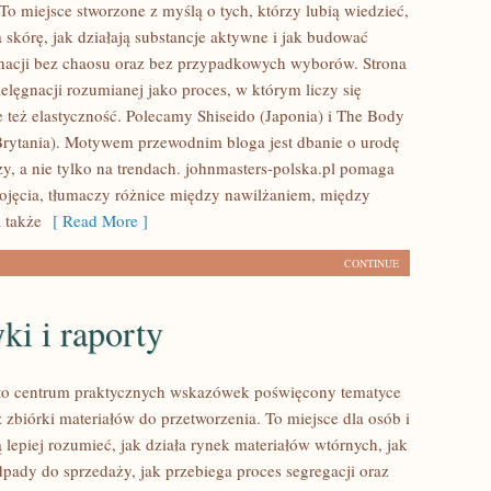
To miejsce stworzone z myślą o tych, którzy lubią wiedzieć,
 skórę, jak działają substancje aktywne i jak budować
nacji bez chaosu oraz bez przypadkowych wyborów. Strona
ielęgnacji rozumianej jako proces, w którym liczy się
e też elastyczność. Polecamy Shiseido (Japonia) i The Body
rytania). Motywem przewodnim bloga jest dbanie o urodę
zy, a nie tylko na trendach. johnmasters-polska.pl pomaga
jęcia, tłumaczy różnice między nawilżaniem, między
 także
[ Read More ]
CONTINUE
yki i raporty
 to centrum praktycznych wskazówek poświęcony tematyce
 zbiórki materiałów do przetworzenia. To miejsce dla osób i
ą lepiej rozumieć, jak działa rynek materiałów wtórnych, jak
pady do sprzedaży, jak przebiega proces segregacji oraz