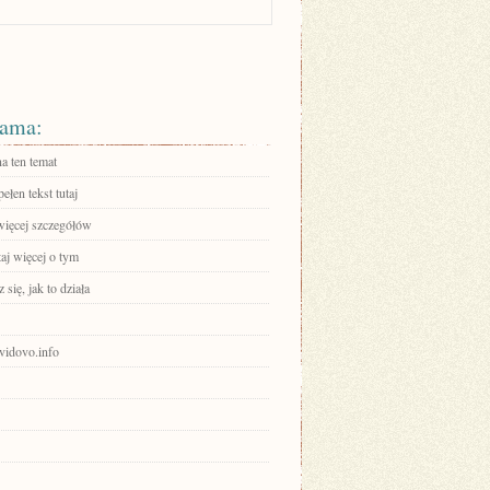
ama:
a ten temat
ełen tekst tutaj
więcej szczegółów
aj więcej o tym
się, jak to działa
avidovo.info