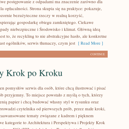
iwe postępowanie z odpadami ma znaczenie zarówno dla
 dla opłacalności. Strona skupia się na praktyce: pokazuje,
ozornie bezużyteczne rzeczy w realną korzyść,
spierając gospodarkę obiegu zamkniętego. Ciekawe
dpady niebezpieczne i Środowisko i klimat. Główną ideą
est to, że recykling to nie abstrakcyjne hasło, ale konkretne
ast ogólników, serwis tłumaczy, czym jest
[ Read More ]
CONTINUE
ty Krok po Kroku
łen pomysłów serwis dla osób, które chcą ilustrować i pisać
ób przyjemny. To miejsce powstało z myślą o tych, którzy
cenią papier i chcą budować własny styl w rysunku oraz
 prowadzi czytelnika od pierwszych prób, przez małe kroki,
 zaawansowane tematy związane z kadrem i pięknem
e kategorie to Architektura i Perspektywa i Projekty Krok