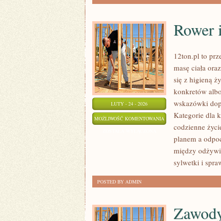
Rower i
12ton.pl to pr
masę ciała oraz
się z higieną ż
konkretów albo
wskazówki dopa
LUTY - 24 - 2026
Kategorie dla k
ROWER
MOŻLIWOŚĆ KOMENTOWANIA
codzienne życi
I
ZOSTAŁA WYŁĄCZONA
planem a odpoc
KOLARSTWO
między odżywia
sylwetki i spra
POSTED BY ADMIN
Zawody