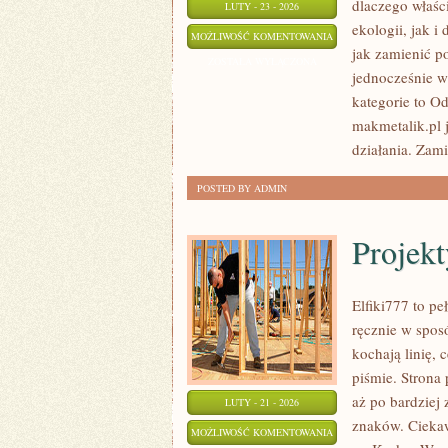
dlaczego właśc
LUTY - 23 - 2026
ekologii, jak i
STATYSTYKI
MOŻLIWOŚĆ KOMENTOWANIA
jak zamienić p
I
ZOSTAŁA WYŁĄCZONA
jednocześnie w
RAPORTY
kategorie to O
makmetalik.pl j
działania. Zami
POSTED BY ADMIN
Projek
Elfiki777 to pe
ręcznie w spos
kochają linię, 
piśmie. Strona
aż po bardziej
LUTY - 21 - 2026
znaków. Ciekaw
PROJEKTY
MOŻLIWOŚĆ KOMENTOWANIA