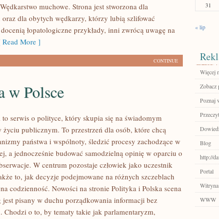
31
 i Wędkarstwo muchowe. Strona jest stworzona dla
 oraz dla obytych wędkarzy, którzy lubią szlifować
« lip
i docenią łopatologiczne przykłady, inni zwrócą uwagę na
 Read More ]
Rekl
CONTINUE
Więcej n
a w Polsce
Zobacz p
Poznaj 
Przeczyt
l to serwis o polityce, który skupia się na świadomym
w życiu publicznym. To przestrzeń dla osób, które chcą
Dowiedz 
nizmy państwa i wspólnoty, śledzić procesy zachodzące w
Blog
wej, a jednocześnie budować samodzielną opinię w oparciu o
http://d
bserwacje. W centrum pozostaje człowiek jako uczestnik
Portal
także to, jak decyzje podejmowane na różnych szczeblach
Witryna
 na codzienność. Nowości na stronie Polityka i Polska scena
g jest pisany w duchu porządkowania informacji bez
WWW
. Chodzi o to, by tematy takie jak parlamentaryzm,