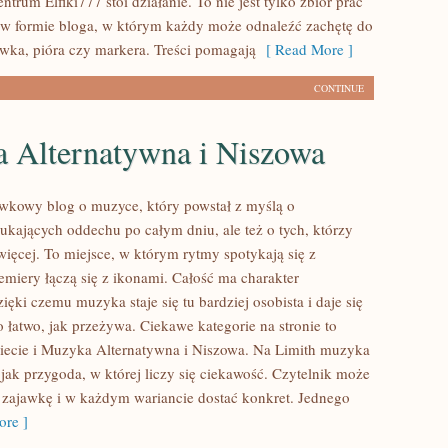
trum Elfiki777 stoi działanie. To nie jest tylko zbiór prac
 w formie bloga, w którym każdy może odnaleźć zachętę do
wka, pióra czy markera. Treści pomagają
[ Read More ]
CONTINUE
 Alternatywna i Niszowa
ywkowy blog o muzyce, który powstał z myślą o
zukających oddechu po całym dniu, ale też o tych, którzy
więcej. To miejsce, w którym rytmy spotykają się z
remiery łączą się z ikonami. Całość ma charakter
ęki czemu muzyka staje się tu bardziej osobista i daje się
 łatwo, jak przeżywa. Ciekawe kategorie na stronie to
ecie i Muzyka Alternatywna i Niszowa. Na Limith muzyka
 jak przygoda, w której liczy się ciekawość. Czytelnik może
ką zajawkę i w każdym wariancie dostać konkret. Jednego
re ]