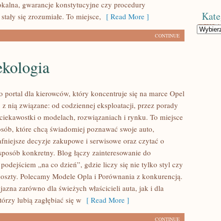
lokalna, gwarancje konstytucyjne czy procedury
Kate
stały się zrozumiałe. To miejsce,
[ Read More ]
Kategorie
CONTINUE
ekologia
o portal dla kierowców, który koncentruje się na marce Opel
 z nią związane: od codziennej eksploatacji, przez porady
 ciekawostki o modelach, rozwiązaniach i rynku. To miejsce
osób, które chcą świadomiej poznawać swoje auto,
fniejsze decyzje zakupowe i serwisowe oraz czytać o
sposób konkretny. Blog łączy zainteresowanie do
dejściem „na co dzień”, gdzie liczy się nie tylko styl czy
ż koszty. Polecamy Modele Opla i Porównania z konkurencją.
yjazna zarówno dla świeżych właścicieli auta, jak i dla
órzy lubią zagłębiać się w
[ Read More ]
CONTINUE