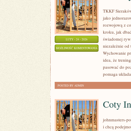
TKKF Sieraków t
jako jednorazo
rozwojową z co
kroku, jak dbać
świadomej rywal
LUTY - 24 - 2026
niezależnie od 
ZAWODY
MOŻLIWOŚĆ KOMENTOWANIA
Wychowanie prz
I
ZOSTAŁA WYŁĄCZONA
idea, że trenin
RYWALIZACJA
pasować do po
pomaga układać
POSTED BY ADMIN
Coty I
johnmasters-pol
i chcą podejm