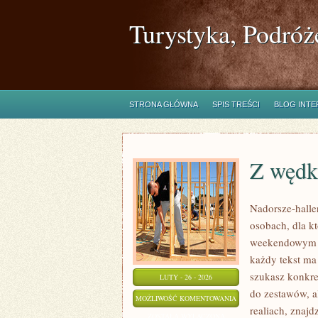
Turystyka, Podróż
STRONA GŁÓWNA
SPIS TREŚCI
BLOG INT
Z wędk
Nadorsze-haller
osobach, dla kt
weekendowym ho
każdy tekst ma 
szukasz konkr
LUTY - 26 - 2026
do zestawów, a
Z
MOŻLIWOŚĆ KOMENTOWANIA
realiach, znajd
WĘDKĄ
ZOSTAŁA WYŁĄCZONA