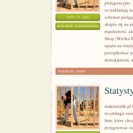
pielęgnacyjne. 
co nakładają na
schemat pielęg
LUTY - 23 - 2026
skupia się na p
COTY
MOŻLIWOŚĆ KOMENTOWANIA
regularność, al
INC.
ZOSTAŁA WYŁĄCZONA
Shop (Wielka B
(USA)
oparta na wied
porządkować po
demakijażem, a
POSTED BY ADMIN
Statyst
makmetalik.pl
recyklingu oraz
firm, które chc
przygotować od