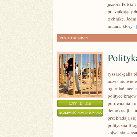
jeziora Polski
ZA
początkujących
GRANICĄ
technikę. Jedn
niuans, który
[
POSTED BY ADMIN
Polityk
ryszard-galla.p
uczestnictwie 
ogarniać mecha
polityce krajo
porównania i o
LUTY - 25 - 2026
demokracji, a 
POLITYKA
MOŻLIWOŚĆ KOMENTOWANIA
przekładają się
W
ZOSTAŁA WYŁĄCZONA
polityczna Blo
POLSCE
spłycania sensu