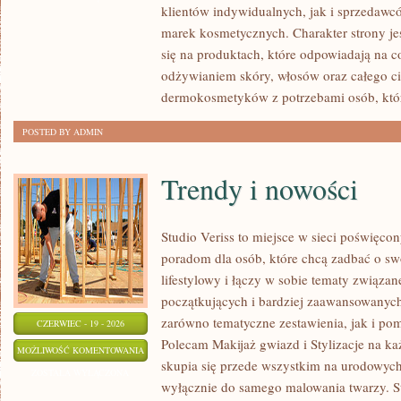
klientów indywidualnych, jak i sprzedawc
marek kosmetycznych. Charakter strony je
się na produktach, które odpowiadają na 
odżywianiem skóry, włosów oraz całego ci
dermokosmetyków z potrzebami osób, któ
POSTED BY ADMIN
Trendy i nowości
Studio Veriss to miejsce w sieci poświęc
poradom dla osób, które chcą zadbać o swó
lifestylowy i łączy w sobie tematy związa
początkujących i bardziej zaawansowanyc
zarówno tematyczne zestawienia, jak i po
CZERWIEC - 19 - 2026
Polecam Makijaż gwiazd i Stylizacje na ka
TRENDY
MOŻLIWOŚĆ KOMENTOWANIA
skupia się przede wszystkim na urodowych t
I
ZOSTAŁA WYŁĄCZONA
wyłącznie do samego malowania twarzy. St
NOWOŚCI