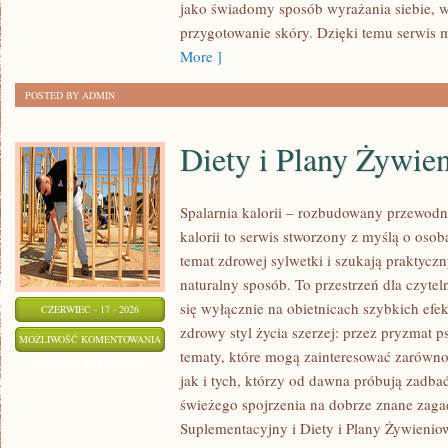
jako świadomy sposób wyrażania siebie, 
przygotowanie skóry. Dzięki temu serwis 
More ]
POSTED BY ADMIN
Diety i Plany Żywie
Spalarnia kalorii – rozbudowany przewodn
kalorii to serwis stworzony z myślą o osob
temat zdrowej sylwetki i szukają praktycz
naturalny sposób. To przestrzeń dla czytel
się wyłącznie na obietnicach szybkich efek
CZERWIEC - 17 - 2026
zdrowy styl życia szerzej: przez pryzmat p
DIETY
MOŻLIWOŚĆ KOMENTOWANIA
tematy, które mogą zainteresować zarówno
I
ZOSTAŁA WYŁĄCZONA
jak i tych, którzy od dawna próbują zadbać
PLANY
świeżego spojrzenia na dobrze znane zaga
ŻYWIENIOWE
Suplementacyjny i Diety i Plany Żywieniow