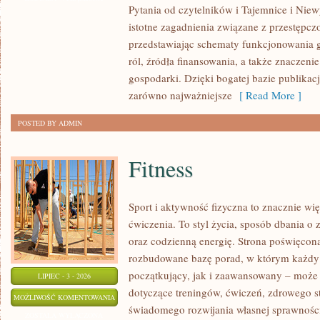
Pytania od czytelników i Tajemnice i Niew
POLSCE
istotne zagadnienia związane z przestępcz
przedstawiając schematy funkcjonowania g
ról, źródła finansowania, a także znaczenie
gospodarki. Dzięki bogatej bazie publikac
zarówno najważniejsze
[ Read More ]
POSTED BY ADMIN
Fitness
Sport i aktywność fizyczna to znacznie wię
ćwiczenia. To styl życia, sposób dbania o
oraz codzienną energię. Strona poświęcona
rozbudowane bazę porad, w którym każdy
początkujący, jak i zaawansowany – może 
LIPIEC - 3 - 2026
dotyczące treningów, ćwiczeń, zdrowego st
FITNESS
MOŻLIWOŚĆ KOMENTOWANIA
świadomego rozwijania własnej sprawności
ZOSTAŁA WYŁĄCZONA