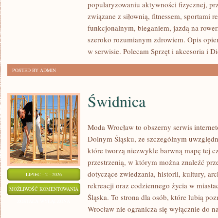
popularyzowaniu aktywności fizycznej, pr
związane z siłownią, fitnessem, sportami r
funkcjonalnym, bieganiem, jazdą na rowerz
szeroko rozumianym zdrowiem. Opis opier
w serwisie. Polecam Sprzęt i akcesoria i Di
POSTED BY ADMIN
Świdnica
Moda Wrocław to obszerny serwis interne
Dolnym Śląsku, ze szczególnym uwzględni
które tworzą niezwykle barwną mapę tej czę
przestrzenią, w którym można znaleźć p
dotyczące zwiedzania, historii, kultury, ar
LIPIEC - 2 - 2026
rekreacji oraz codziennego życia w miast
ŚWIDNICA
MOŻLIWOŚĆ KOMENTOWANIA
Śląska. To strona dla osób, które lubią po
ZOSTAŁA WYŁĄCZONA
Wrocław nie ogranicza się wyłącznie do naj