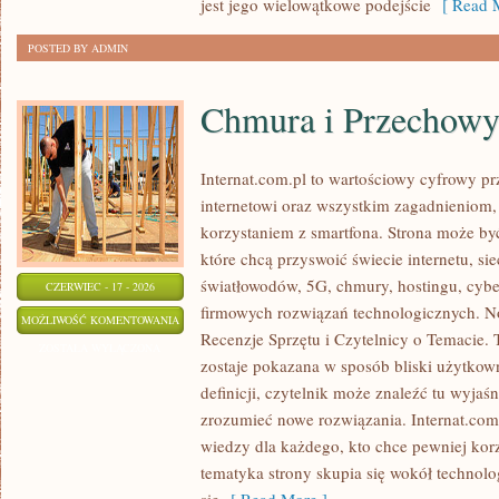
jest jego wielowątkowe podejście
[ Read M
POSTED BY ADMIN
Chmura i Przechow
Internat.com.pl to wartościowy cyfrowy 
internetowi oraz wszystkim zagadnieniom,
korzystaniem z smartfona. Strona może b
które chcą przyswoić świecie internetu, s
światłowodów, 5G, chmury, hostingu, cyb
CZERWIEC - 17 - 2026
firmowych rozwiązań technologicznych. Now
CHMURA
MOŻLIWOŚĆ KOMENTOWANIA
Recenzje Sprzętu i Czytelnicy o Temacie. 
I
ZOSTAŁA WYŁĄCZONA
zostaje pokazana w sposób bliski użytkow
PRZECHOWYWANIE
definicji, czytelnik może znaleźć tu wyjaś
DANYCH
zrozumieć nowe rozwiązania. Internat.com
wiedzy dla każdego, kto chce pewniej korz
tematyka strony skupia się wokół technol