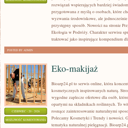
rozwiązań wspierających bardziej świadomy
ENERGIA
ZOSTAŁA WYŁĄCZONA
przygotowana z myślą o osobach, które c
wyzwania środowiskowe, ale jednocześnie 
przystępny sposób. Nowości na stronie Pr
Ekologia w Podróży. Charakter serwisu s
traktować jako inspirujące kompendium dl
POSTED BY ADMIN
Eko-makijaż
Bioarp24.pl to serwis online, która konce
kosmetycznych inspirowanych naturą. Stro
wygodne zaplecze ofertowe dla osób, które
opartymi na składnikach roślinnych. To wit
rosnące zainteresowanie naturalnymi spos
CZERWIEC - 20 - 2026
Polecamy Kosmetyki i Trendy i nowości.
EKO-
MOŻLIWOŚĆ KOMENTOWANIA
tematyka naturalnej pielęgnacji. Bioarp24
MAKIJAŻ
ZOSTAŁA WYŁĄCZONA