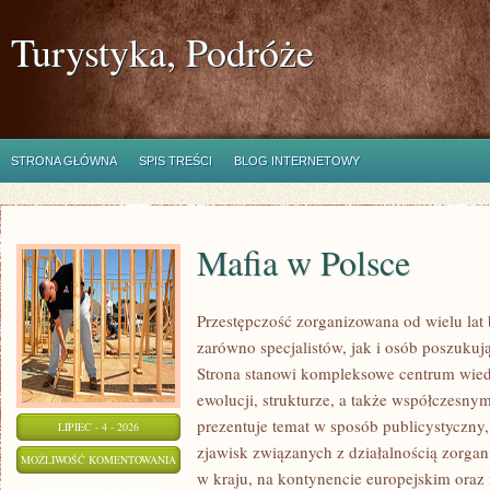
Turystyka, Podróże
STRONA GŁÓWNA
SPIS TREŚCI
BLOG INTERNETOWY
Mafia w Polsce
Przestępczość zorganizowana od wielu lat
zarówno specjalistów, jak i osób poszukują
Strona stanowi kompleksowe centrum wied
ewolucji, strukturze, a także współczesny
prezentuje temat w sposób publicystyczny
LIPIEC - 4 - 2026
zjawisk związanych z działalnością zorga
MAFIA
MOŻLIWOŚĆ KOMENTOWANIA
w kraju, na kontynencie europejskim oraz
W
ZOSTAŁA WYŁĄCZONA