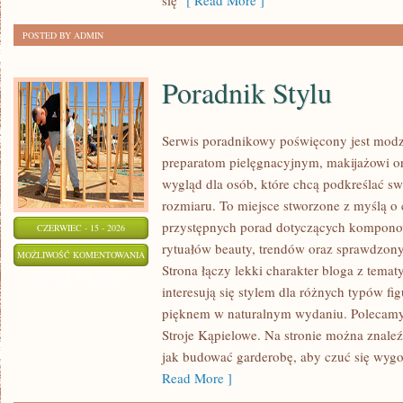
się
[ Read More ]
POSTED BY ADMIN
Poradnik Stylu
Serwis poradnikowy poświęcony jest modz
preparatom pielęgnacyjnym, makijażowi o
wygląd dla osób, które chcą podkreślać sw
rozmiaru. To miejsce stworzone z myślą o 
przystępnych porad dotyczących kompono
CZERWIEC - 15 - 2026
rytuałów beauty, trendów oraz sprawdzon
PORADNIK
MOŻLIWOŚĆ KOMENTOWANIA
Strona łączy lekki charakter bloga z temat
STYLU
ZOSTAŁA WYŁĄCZONA
interesują się stylem dla różnych typów f
pięknem w naturalnym wydaniu. Polecamy Z
Stroje Kąpielowe. Na stronie można znaleź
jak budować garderobę, aby czuć się wy
Read More ]