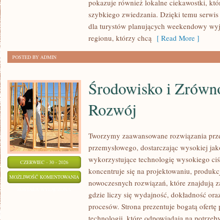
pokazuje również lokalne ciekawostki, kt
szybkiego zwiedzania. Dzięki temu serwi
dla turystów planujących weekendowy wyj
regionu, którzy chcą
[ Read More ]
POSTED BY ADMIN
Środowisko i Zrów
Rozwój
Tworzymy zaawansowane rozwiązania prze
przemysłowego, dostarczając wysokiej jak
wykorzystujące technologię wysokiego ciś
CZERWIEC - 30 - 2026
koncentruje się na projektowaniu, produkc
ŚRODOWISKO
MOŻLIWOŚĆ KOMENTOWANIA
nowoczesnych rozwiązań, które znajdują z
I
ZOSTAŁA WYŁĄCZONA
gdzie liczy się wydajność, dokładność o
ZRÓWNOWAŻONY
procesów. Strona prezentuje bogatą ofertę
ROZWÓJ
technologii, które odpowiadają na potrzeb