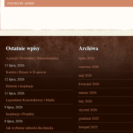
POSTED BY ADMIN
Ostatnie wpisy
Archiwa
Agencje i Pośrednicy Nieruchomości
lipiec 2026
13 lipca, 2026
czerwiec 2026
Kariera i Biznes w E-sporcie
maj 2026
12 lipca, 2026
kwiecień 2026
Historie i inspiracje
marzec 2026
11 lipca, 2026
Legendarni Konstruktorzy i Marki
luty 2026
9 lipca, 2026
styczeń 2026
Inspiracje i Projekty
grudzień 2025
8 lipca, 2026
listopad 2025
Jak wybierać zabawki dla dziecka