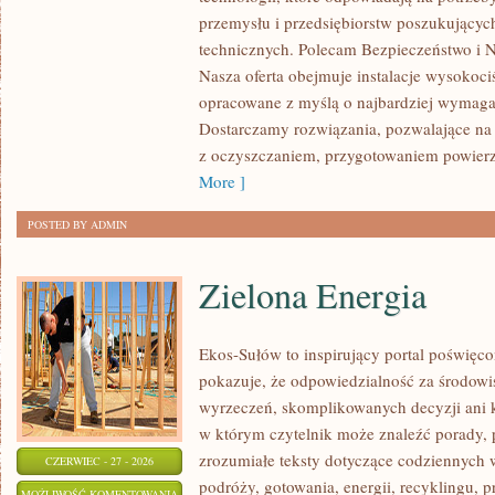
przemysłu i przedsiębiorstw poszukujący
technicznych. Polecam Bezpieczeństwo i N
Nasza oferta obejmuje instalacje wysokoci
opracowane z myślą o najbardziej wymaga
Dostarczamy rozwiązania, pozwalające na 
z oczyszczaniem, przygotowaniem powierzc
More ]
POSTED BY ADMIN
Zielona Energia
Ekos-Sułów to inspirujący portal poświęcon
pokazuje, że odpowiedzialność za środowi
wyrzeczeń, skomplikowanych decyzji ani 
w którym czytelnik może znaleźć porady, 
zrozumiałe teksty dotyczące codziennyc
CZERWIEC - 27 - 2026
podróży, gotowania, energii, recyklingu, 
ZIELONA
MOŻLIWOŚĆ KOMENTOWANIA