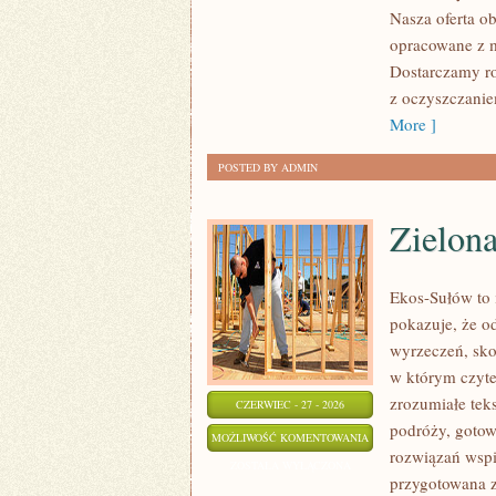
Nasza oferta ob
opracowane z m
Dostarczamy ro
z oczyszczanie
More ]
POSTED BY ADMIN
Zielon
Ekos-Sułów to i
pokazuje, że o
wyrzeczeń, sko
w którym czyte
zrozumiałe te
CZERWIEC - 27 - 2026
podróży, gotow
ZIELONA
MOŻLIWOŚĆ KOMENTOWANIA
rozwiązań wspie
ENERGIA
ZOSTAŁA WYŁĄCZONA
przygotowana z