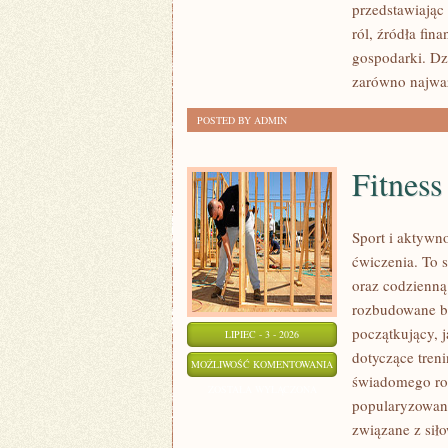
przedstawiając
ról, źródła fin
gospodarki. Dz
zarówno najwa
POSTED BY ADMIN
Fitness
Sport i aktywno
ćwiczenia. To 
oraz codzienną
rozbudowane b
początkujący, 
LIPIEC - 3 - 2026
dotyczące tren
FITNESS
MOŻLIWOŚĆ KOMENTOWANIA
świadomego roz
ZOSTAŁA WYŁĄCZONA
popularyzowani
związane z siło