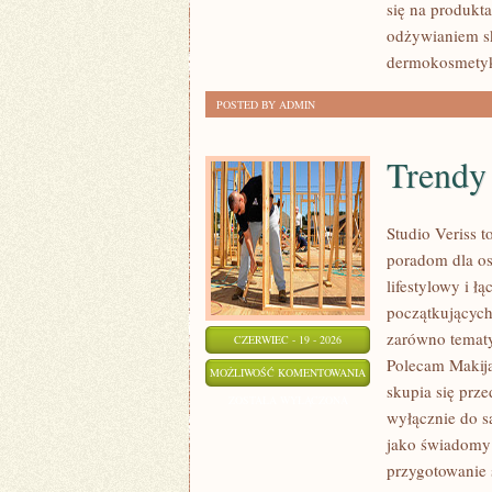
się na produkt
odżywianiem sk
dermokosmetyk
POSTED BY ADMIN
Trendy
Studio Veriss 
poradom dla os
lifestylowy i 
początkujących
zarówno tematy
CZERWIEC - 19 - 2026
Polecam Makija
TRENDY
MOŻLIWOŚĆ KOMENTOWANIA
skupia się prze
I
ZOSTAŁA WYŁĄCZONA
wyłącznie do s
NOWOŚCI
jako świadomy 
przygotowanie 