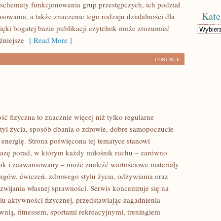
 schematy funkcjonowania grup przestępczych, ich podział
Kate
ansowania, a także znaczenie tego rodzaju działalności dla
ięki bogatej bazie publikacji czytelnik może zrozumieć
Kategorie
żniejsze
[ Read More ]
CONTINUE
ść fizyczna to znacznie więcej niż tylko regularne
styl życia, sposób dbania o zdrowie, dobre samopoczucie
 energię. Strona poświęcona tej tematyce stanowi
azę porad, w którym każdy miłośnik ruchu – zarówno
jak i zaawansowany – może znaleźć wartościowe materiały
ingów, ćwiczeń, zdrowego stylu życia, odżywiania oraz
wijania własnej sprawności. Serwis koncentruje się na
u aktywności fizycznej, przedstawiając zagadnienia
wnią, fitnessem, sportami rekreacyjnymi, treningiem