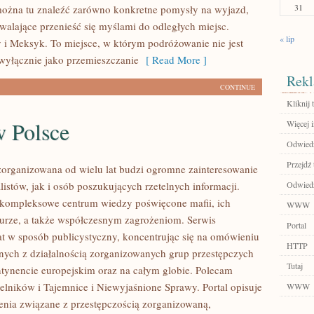
31
ożna tu znaleźć zarówno konkretne pomysły na wyjazd,
zwalające przenieść się myślami do odległych miejsc.
« lip
i Meksyk. To miejsce, w którym podróżowanie nie jest
wyłącznie jako przemieszczanie
[ Read More ]
Rekl
CONTINUE
Kliknij t
w Polsce
Więcej 
Odwiedź 
Przejdź 
zorganizowana od wielu lat budzi ogromne zainteresowanie
istów, jak i osób poszukujących rzetelnych informacji.
Odwiedź
 kompleksowe centrum wiedzy poświęcone mafii, ich
WWW
kturze, a także współczesnym zagrożeniom. Serwis
Portal
at w sposób publicystyczny, koncentrując się na omówieniu
HTTP
nych z działalnością zorganizowanych grup przestępczych
Tutaj
ntynencie europejskim oraz na całym globie. Polecam
telników i Tajemnice i Niewyjaśnione Sprawy. Portal opisuje
WWW
ienia związane z przestępczością zorganizowaną,