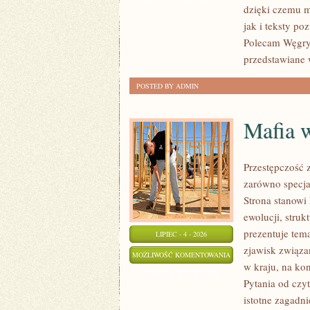
dzięki czemu m
jak i teksty po
Polecam Węgry 
przedstawiane 
POSTED BY ADMIN
Mafia 
Przestępczość 
zarówno specjal
Strona stanowi
ewolucji, stru
prezentuje tem
LIPIEC - 4 - 2026
zjawisk związa
MAFIA
MOŻLIWOŚĆ KOMENTOWANIA
w kraju, na ko
W
ZOSTAŁA WYŁĄCZONA
Pytania od czy
POLSCE
istotne zagadn