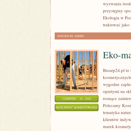
wyzwania środo
przystępny spo
Ekologia w Pod
traktować jako
POSTED BY ADMIN
Eko-ma
Bioarp24.pl to
kosmetycznych 
wygodne zaplec
opartymi na skł
rosnące zainte
CZERWIEC - 20 - 2026
Polecamy Kosm
EKO-
MOŻLIWOŚĆ KOMENTOWANIA
tematyka natur
MAKIJAŻ
ZOSTAŁA WYŁĄCZONA
klientów indyw
marek kosmetyc