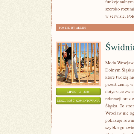
funkcjonalnym,
szeroko rozumi
w serwisie. Pol
POSTED BY ADMIN
Świdni
Moda Wrocław t
Dolnym Śląsku
które tworzą ni
przestrzenią,
dotyczące zwied
LIPIEC - 2 - 2026
rekreacji oraz
ŚWIDNICA
MOŻLIWOŚĆ KOMENTOWANIA
Śląska. To stro
ZOSTAŁA WYŁĄCZONA
Wrocław nie ogr
pokazuje równi
szybkiego zwie