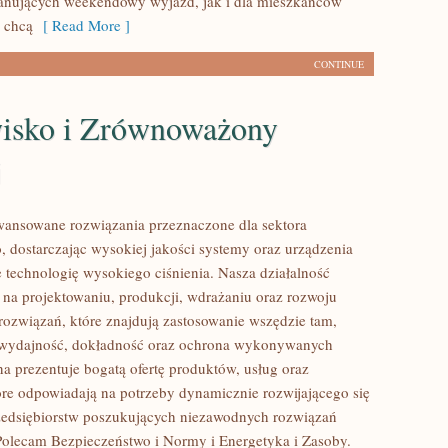
lanujących weekendowy wyjazd, jak i dla mieszkańców
y chcą
[ Read More ]
CONTINUE
isko i Zrównoważony
j
ansowane rozwiązania przeznaczone dla sektora
 dostarczając wysokiej jakości systemy oraz urządzenia
 technologię wysokiego ciśnienia. Nasza działalność
ę na projektowaniu, produkcji, wdrażaniu oraz rozwoju
ozwiązań, które znajdują zastosowanie wszędzie tam,
ę wydajność, dokładność oraz ochrona wykonywanych
na prezentuje bogatą ofertę produktów, usług oraz
tóre odpowiadają na potrzeby dynamicznie rozwijającego się
zedsiębiorstw poszukujących niezawodnych rozwiązań
Polecam Bezpieczeństwo i Normy i Energetyka i Zasoby.