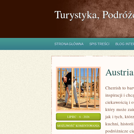
Turystyka, Podróż
STRONA GŁÓWNA
SPIS TREŚCI
BLOG INT
Austria
Cherrish to ba
inspiracji i c
ciekawością i 
który może zai
jak i tych, któ
LIPIEC - 6 - 2026
kuchni, histori
AUSTRIA
MOŻLIWOŚĆ KOMENTOWANIA
podróżnicze ci
ZOSTAŁA WYŁĄCZONA