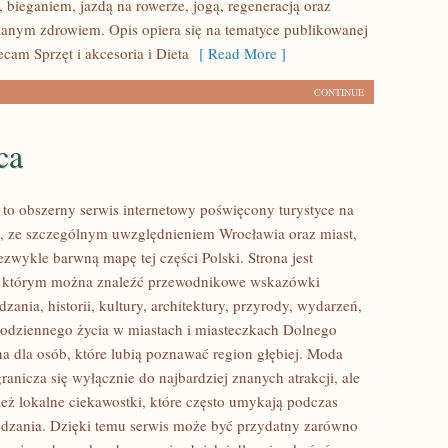
 bieganiem, jazdą na rowerze, jogą, regeneracją oraz
anym zdrowiem. Opis opiera się na tematyce publikowanej
ecam Sprzęt i akcesoria i Dieta
[ Read More ]
CONTINUE
ca
o obszerny serwis internetowy poświęcony turystyce na
, ze szczególnym uwzględnieniem Wrocławia oraz miast,
ezwykle barwną mapę tej części Polski. Strona jest
 w którym można znaleźć przewodnikowe wskazówki
zania, historii, kultury, architektury, przyrody, wydarzeń,
 codziennego życia w miastach i miasteczkach Dolnego
na dla osób, które lubią poznawać region głębiej. Moda
anicza się wyłącznie do najbardziej znanych atrakcji, ale
eż lokalne ciekawostki, które często umykają podczas
dzania. Dzięki temu serwis może być przydatny zarówno