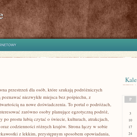
e
ERNETOWY
Kale
rwna przestrzeń dla osób, które szukają podróżniczych
hcą poznawać niezwykłe miejsca bez pośpiechu, z
P
otwartością na nowe doświadczenia. To portal o podróżach,
nteresować zarówno osoby planujące egzotyczną podróż,
3
rzy po prostu lubią czytać o świecie, kulturach, atrakcjach,
10
i oraz codzienności różnych krajów. Strona łączy w sobie
17
ekawostki z lekkim, przystępnym sposobem opowiadania,
24