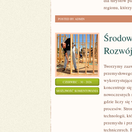
dla turystów p
regionu, którz
POSTED BY ADMIN
Środow
Rozwó
Tworzymy zaaw
przemysłowego,
wykorzystujące
CZERWIEC - 30 - 2026
koncentruje si
ŚRODOWISKO
MOŻLIWOŚĆ KOMENTOWANIA
nowoczesnych r
I
ZOSTAŁA WYŁĄCZONA
gdzie liczy si
ZRÓWNOWAŻONY
procesów. Stro
ROZWÓJ
technologii, k
przemysłu i pr
technicznych. 