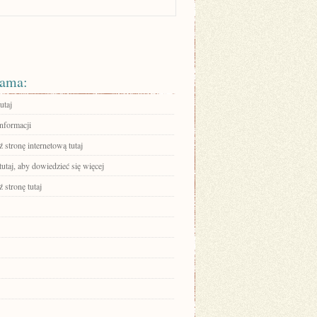
ama:
utaj
informacji
stronę internetową tutaj
tutaj, aby dowiedzieć się więcej
 stronę tutaj