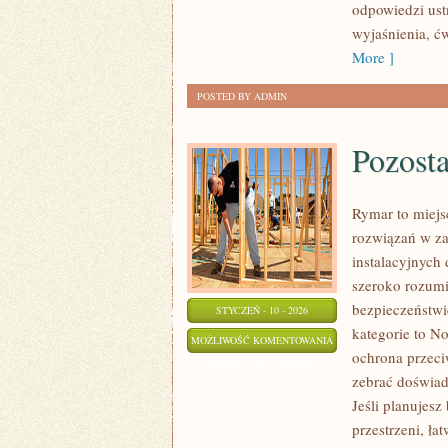
odpowiedzi ustn
wyjaśnienia, ć
More ]
POSTED BY ADMIN
Pozosta
Rymar to miejs
rozwiązań w z
instalacyjnych
szeroko rozumi
bezpieczeństwi
STYCZEŃ - 10 - 2026
kategorie to N
POZOSTAŁE
MOŻLIWOŚĆ KOMENTOWANIA
ochrona przeci
ARTYKUŁY
ZOSTAŁA WYŁĄCZONA
zebrać doświad
Jeśli planujes
przestrzeni, łat