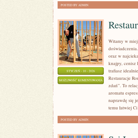
POSTED BY ADMIN
Restau
Witamy w miejs
doświadczenia.
oraz w najciek
knajpy, cenisz 
trafiasz idealn
STYCZEŃ - 10 - 2026
Restauracje Rom
RESTAURACJE
MOŻLIWOŚĆ KOMENTOWANIA
zdań”. To relac
NAD
ZOSTAŁA WYŁĄCZONA
aromatu espres
MORZEM
naprawdę się j
/
temu łatwiej C
JEZIOREM
POSTED BY ADMIN