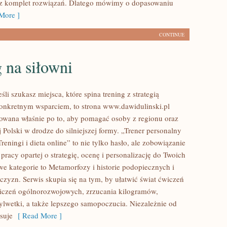
cz komplet rozwiązań. Dlatego mówimy o dopasowaniu
More ]
CONTINUE
 na siłowni
śli szukasz miejsca, które spina trening z strategią
onkretnym wsparciem, to strona www.dawidulinski.pl
towana właśnie po to, aby pomagać osoby z regionu oraz
j Polski w drodze do silniejszej formy. „Trener personalny
Treningi i dieta online” to nie tylko hasło, ale zobowiązanie
pracy opartej o strategię, ocenę i personalizację do Twoich
we kategorie to Metamorfozy i historie podopiecznych i
czyzn. Serwis skupia się na tym, by ułatwić świat ćwiczeń
iczeń ogólnorozwojowych, zrzucania kilogramów,
sylwetki, a także lepszego samopoczucia. Niezależnie od
esuje
[ Read More ]