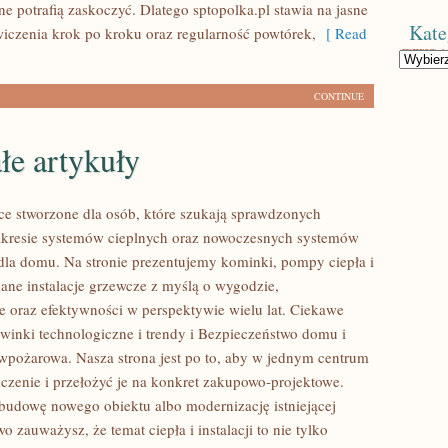
e potrafią zaskoczyć. Dlatego sptopolka.pl stawia na jasne
Kate
wiczenia krok po kroku oraz regularność powtórek,
[ Read
Kategorie
CONTINUE
łe artykuły
ce stworzone dla osób, które szukają sprawdzonych
akresie systemów cieplnych oraz nowoczesnych systemów
 dla domu. Na stronie prezentujemy kominki, pompy ciepła i
ane instalacje grzewcze z myślą o wygodzie,
e oraz efektywności w perspektywie wielu lat. Ciekawe
owinki technologiczne i trendy i Bezpieczeństwo domu i
wpożarowa. Nasza strona jest po to, aby w jednym centrum
czenie i przełożyć je na konkret zakupowo-projektowe.
z budowę nowego obiektu albo modernizację istniejącej
wo zauważysz, że temat ciepła i instalacji to nie tylko