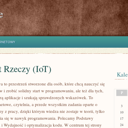
e
ERNETOWY
t Rzeczy (IoT)
Kale
a to przestrzeń stworzone dla osób, które chcą nauczyć się
 i zrobić solidny start w programowaniu, ale też dla tych,
P
rzą aplikacje i szukają sprawdzonych wskazówek. To
netowe, czytelnia, a przede wszystkim zadania oparte o
3
 z pracy, dzięki którym wiedza nie zostaje w teorii, tylko
10
nia się w nawyk programowania. Polecamy Podstawy
17
i Wydajność i optymalizacja kodu. W centrum tej strony
24