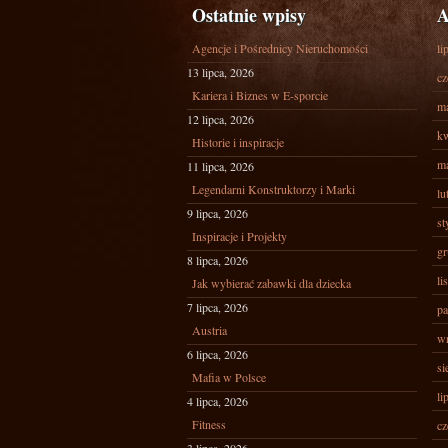
Ostatnie wpisy
A
Agencje i Pośrednicy Nieruchomości
li
13 lipca, 2026
cz
Kariera i Biznes w E-sporcie
ma
12 lipca, 2026
kw
Historie i inspiracje
ma
11 lipca, 2026
Legendarni Konstruktorzy i Marki
lu
9 lipca, 2026
st
Inspiracje i Projekty
gr
8 lipca, 2026
li
Jak wybierać zabawki dla dziecka
7 lipca, 2026
pa
Austria
wr
6 lipca, 2026
si
Mafia w Polsce
li
4 lipca, 2026
Fitness
cz