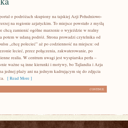
nka
portal o podróżach skupiony na tajskiej Azji Południowo-
erzej na regionie azjatyckim. To miejsce powstało z myślą
re chcą zamienić ogólne marzenie o wyjeździe w realny
 potem w udaną podróż. Strona prowadzi czytelnika od
ulsu „chcę polecieć” aż po codzienność na miejscu: od
ezonie lecieć, przez połączenia, zakwaterowanie, po
zienne realia. W centrum uwagi jest wyspiarska perła –
wnie ważne są inne kierunki i motywy, bo Tajlandia i Azja
na jednej plaży ani na jednym kadrującym się do zdjęcia
ca.
[ Read More ]
CONTINUE