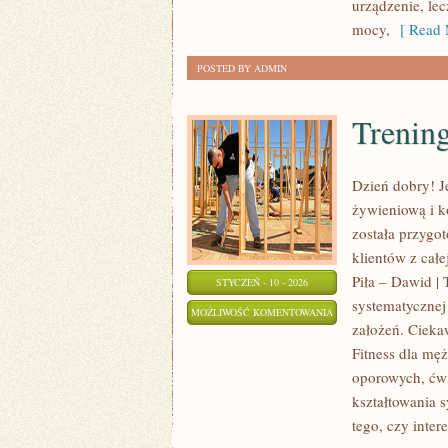
urządzenie, le
mocy,
[ Read 
POSTED BY ADMIN
Trening
Dzień dobry! Je
żywieniową i k
została przygo
klientów z całe
Piła – Dawid | 
STYCZEŃ - 10 - 2026
systematycznej 
TRENING
MOŻLIWOŚĆ KOMENTOWANIA
założeń. Cieka
NA
ZOSTAŁA WYŁĄCZONA
Fitness dla męż
SIŁOWNI
oporowych, ćw
kształtowania 
tego, czy inter