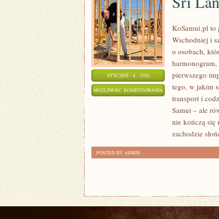
Sri La
KoSamui.pl to 
Wschodniej i sz
o osobach, któ
harmonogram, a
pierwszego imp
STYCZEŃ - 8 - 2026
tego, w jakim s
SRI
MOŻLIWOŚĆ KOMENTOWANIA
transport i cod
LANKA
ZOSTAŁA WYŁĄCZONA
Samui – ale ró
nie kończą się 
zachodzie słoń
POSTED BY ADMIN