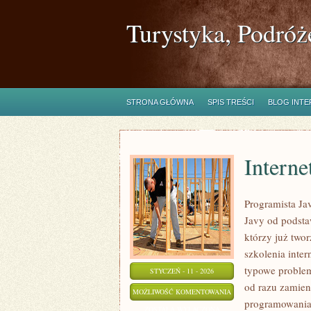
Turystyka, Podróż
STRONA GŁÓWNA
SPIS TREŚCI
BLOG INT
Interne
Programista Jav
Javy od podstaw
którzy już two
szkolenia inter
typowe problemy
STYCZEŃ - 11 - 2026
od razu zamie
INTERNET
MOŻLIWOŚĆ KOMENTOWANIA
programowania 
RZECZY
ZOSTAŁA WYŁĄCZONA