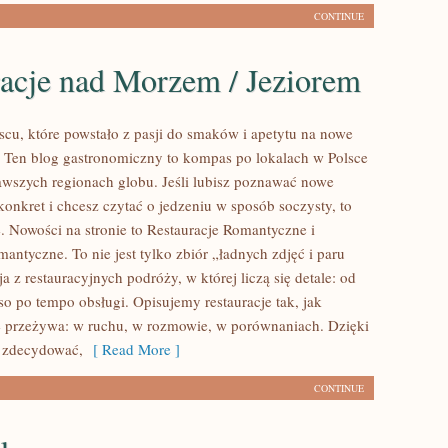
CONTINUE
racje nad Morzem / Jeziorem
cu, które powstało z pasji do smaków i apetytu na nowe
 Ten blog gastronomiczny to kompas po lokalach w Polsce
awszych regionach globu. Jeśli lubisz poznawać nowe
konkret i chcesz czytać o jedzeniu w sposób soczysty, to
ie. Nowości na stronie to Restauracje Romantyczne i
antyczne. To nie jest tylko zbiór „ładnych zdjęć i paru
ja z restauracyjnych podróży, w której liczą się detale: od
so po tempo obsługi. Opisujemy restauracje tak, jak
e przeżywa: w ruchu, w rozmowie, w porównaniach. Dzięki
i zdecydować,
[ Read More ]
CONTINUE