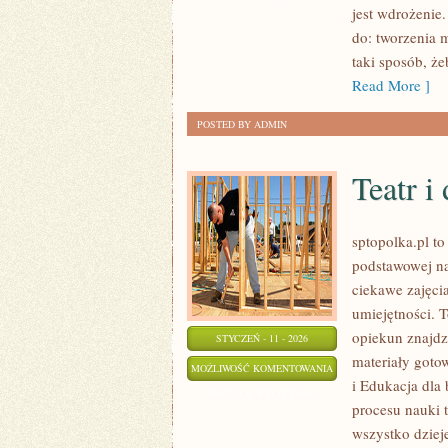
jest wdrożenie.
(IOT)
do: tworzenia 
taki sposób, ż
Read More ]
POSTED BY ADMIN
Teatr i
sptopolka.pl t
podstawowej na
ciekawe zajęci
umiejętności. 
opiekun znajdz
STYCZEŃ - 11 - 2026
materiały goto
TEATR
MOŻLIWOŚĆ KOMENTOWANIA
i Edukacja dla
I
ZOSTAŁA WYŁĄCZONA
procesu nauki 
DRAMA
wszystko dzieje
SZKOLNA