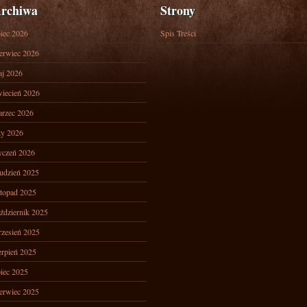
rchiwa
Strony
piec 2026
Spis Treści
erwiec 2026
j 2026
iecień 2026
rzec 2026
ty 2026
yczeń 2026
udzień 2025
stopad 2025
ździernik 2025
zesień 2025
erpień 2025
piec 2025
erwiec 2025