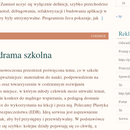
31
 Zamiast uczyć się wyłącznie definicji, szybko przechodzisz
metod, debugowania, refaktoryzacji i budowania aplikacji w
« lip
eby były utrzymywalne. Programista Java pokazuje, jak
[
Rekl
CONTINUE
Odwiedź
 drama szkolna
Poznaj 
https://
Przeczyt
o nowoczesna przestrzeń poświęcona temu, co w szkole
jważniejsze: materiałom do nauki, podpowiedziom na
Sprawdź
a oraz towarzyszeniu w codziennym rozwijaniu
Tu
To miejsce, w którym młody człowiek może utrwalić temat,
http://
ie konkret do mądrego wspierania, a pedagog dostanie
Portal
we do wykorzystania na lekcji i poza nią. Polecamy Plastyka
Tu
 bezpieczeństwa (EDB). Ideą serwisu jest usprawnienie
tak, aby był przystępny i przewidywalny. W podstawówce
Serwis
 się szybko: kolejne działy pojawiają się co chwilę, a