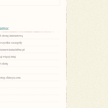
ama:
 stronę internetową
wszystkie szczegóły
przemowieniaslubne.pl
aj więcej tutaj
 ofertę
photog-shinsyu.com