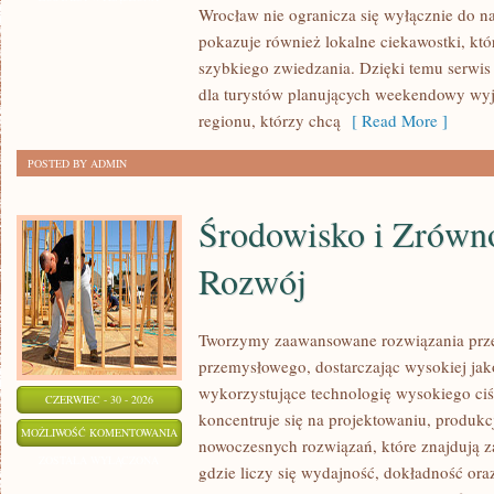
Wrocław nie ogranicza się wyłącznie do naj
pokazuje również lokalne ciekawostki, kt
szybkiego zwiedzania. Dzięki temu serwi
dla turystów planujących weekendowy wyj
regionu, którzy chcą
[ Read More ]
POSTED BY ADMIN
Środowisko i Zrów
Rozwój
Tworzymy zaawansowane rozwiązania prze
przemysłowego, dostarczając wysokiej jak
wykorzystujące technologię wysokiego ciś
CZERWIEC - 30 - 2026
koncentruje się na projektowaniu, produkc
ŚRODOWISKO
MOŻLIWOŚĆ KOMENTOWANIA
nowoczesnych rozwiązań, które znajdują z
I
ZOSTAŁA WYŁĄCZONA
gdzie liczy się wydajność, dokładność o
ZRÓWNOWAŻONY