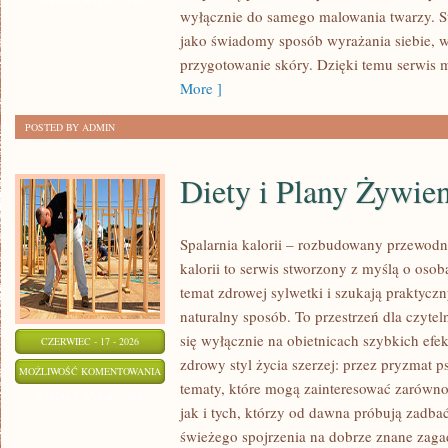
ZOSTAŁA WYŁĄCZONA
wyłącznie do samego malowania twarzy. St
NOWOŚCI
jako świadomy sposób wyrażania siebie, 
przygotowanie skóry. Dzięki temu serwis 
More ]
POSTED BY ADMIN
Diety i Plany Żywie
Spalarnia kalorii – rozbudowany przewodn
kalorii to serwis stworzony z myślą o osob
temat zdrowej sylwetki i szukają praktycz
naturalny sposób. To przestrzeń dla czytel
się wyłącznie na obietnicach szybkich efek
CZERWIEC - 17 - 2026
zdrowy styl życia szerzej: przez pryzmat p
DIETY
MOŻLIWOŚĆ KOMENTOWANIA
tematy, które mogą zainteresować zarówno
I
ZOSTAŁA WYŁĄCZONA
jak i tych, którzy od dawna próbują zadbać
PLANY
świeżego spojrzenia na dobrze znane zaga
ŻYWIENIOWE