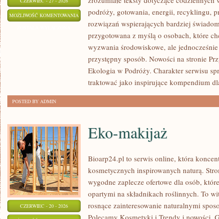
zrozumiałe teksty dotyczące codziennyc
CZERWIEC - 27 - 2026
podróży, gotowania, energii, recyklingu, 
ZIELONA
MOŻLIWOŚĆ KOMENTOWANIA
rozwiązań wspierających bardziej świadomy
ENERGIA
ZOSTAŁA WYŁĄCZONA
przygotowana z myślą o osobach, które c
wyzwania środowiskowe, ale jednocześnie 
przystępny sposób. Nowości na stronie Pr
Ekologia w Podróży. Charakter serwisu s
traktować jako inspirujące kompendium dl
POSTED BY ADMIN
Eko-makijaż
Bioarp24.pl to serwis online, która konce
kosmetycznych inspirowanych naturą. Stro
wygodne zaplecze ofertowe dla osób, które
opartymi na składnikach roślinnych. To wit
rosnące zainteresowanie naturalnymi spos
CZERWIEC - 20 - 2026
Polecamy Kosmetyki i Trendy i nowości.