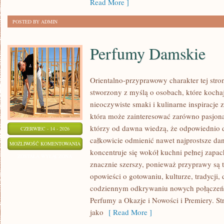
Read More ]
POSTED BY ADMIN
Perfumy Damskie
Orientalno-przyprawowy charakter tej stron
stworzony z myślą o osobach, które kocha
nieoczywiste smaki i kulinarne inspiracje z
która może zainteresować zarówno pasjonat
którzy od dawna wiedzą, że odpowiednio 
CZERWIEC - 14 - 2026
całkowicie odmienić nawet najprostsze da
PERFUMY
MOŻLIWOŚĆ KOMENTOWANIA
koncentruje się wokół kuchni pełnej zapach
DAMSKIE
ZOSTAŁA WYŁĄCZONA
znacznie szerszy, ponieważ przyprawy są 
opowieści o gotowaniu, kulturze, tradycj
codziennym odkrywaniu nowych połącze
Perfumy a Okazje i Nowości i Premiery. S
jako
[ Read More ]