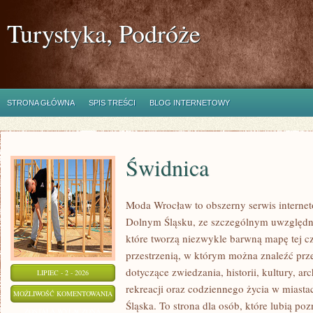
Turystyka, Podróże
STRONA GŁÓWNA
SPIS TREŚCI
BLOG INTERNETOWY
Świdnica
Moda Wrocław to obszerny serwis interne
Dolnym Śląsku, ze szczególnym uwzględni
które tworzą niezwykle barwną mapę tej czę
przestrzenią, w którym można znaleźć p
dotyczące zwiedzania, historii, kultury, ar
LIPIEC - 2 - 2026
rekreacji oraz codziennego życia w miast
ŚWIDNICA
MOŻLIWOŚĆ KOMENTOWANIA
Śląska. To strona dla osób, które lubią po
ZOSTAŁA WYŁĄCZONA