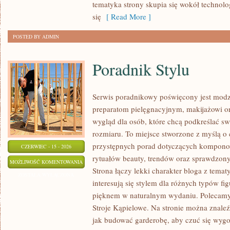
tematyka strony skupia się wokół technol
się
[ Read More ]
POSTED BY ADMIN
Poradnik Stylu
Serwis poradnikowy poświęcony jest modz
preparatom pielęgnacyjnym, makijażowi o
wygląd dla osób, które chcą podkreślać sw
rozmiaru. To miejsce stworzone z myślą o 
przystępnych porad dotyczących kompono
CZERWIEC - 15 - 2026
rytuałów beauty, trendów oraz sprawdzon
PORADNIK
MOŻLIWOŚĆ KOMENTOWANIA
Strona łączy lekki charakter bloga z temat
STYLU
ZOSTAŁA WYŁĄCZONA
interesują się stylem dla różnych typów f
pięknem w naturalnym wydaniu. Polecamy Z
Stroje Kąpielowe. Na stronie można znaleź
jak budować garderobę, aby czuć się wy