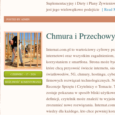
Suplementacyjny i Diety i Plany Żywieniow
jest jego wielowątkowe podejście
[ Read M
POSTED BY ADMIN
Chmura i Przechow
Internat.com.pl to wartościowy cyfrowy 
internetowi oraz wszystkim zagadnieniom,
korzystaniem z smartfona. Strona może b
które chcą przyswoić świecie internetu, s
światłowodów, 5G, chmury, hostingu, cyb
CZERWIEC - 17 - 2026
firmowych rozwiązań technologicznych. Now
CHMURA
MOŻLIWOŚĆ KOMENTOWANIA
Recenzje Sprzętu i Czytelnicy o Temacie. 
I
ZOSTAŁA WYŁĄCZONA
zostaje pokazana w sposób bliski użytkow
PRZECHOWYWANIE
definicji, czytelnik może znaleźć tu wyjaś
DANYCH
zrozumieć nowe rozwiązania. Internat.com
wiedzy dla każdego, kto chce pewniej korz