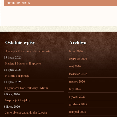
POSTED BY ADMIN
Ostatnie wpisy
Archiwa
Agencje i Pośrednicy Nieruchomości
lipiec 2026
13 lipca, 2026
czerwiec 2026
Kariera i Biznes w E-sporcie
maj 2026
12 lipca, 2026
kwiecień 2026
Historie i inspiracje
marzec 2026
11 lipca, 2026
Legendarni Konstruktorzy i Marki
luty 2026
9 lipca, 2026
styczeń 2026
Inspiracje i Projekty
grudzień 2025
8 lipca, 2026
listopad 2025
Jak wybierać zabawki dla dziecka