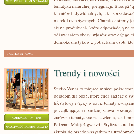
EKO-
MOŻLIWOŚĆ KOMENTOWANIA
tematyka naturalnej pielęgnacji. Bioarp24
MAKIJAŻ
ZOSTAŁA WYŁĄCZONA
klientów indywidualnych, jak i sprzedawc
marek kosmetycznych. Charakter strony je
się na produktach, które odpowiadają na 
odżywianiem skóry, włosów oraz całego ci
dermokosmetyków z potrzebami osób, któ
POSTED BY ADMIN
Trendy i nowości
Studio Veriss to miejsce w sieci poświęc
poradom dla osób, które chcą zadbać o swó
lifestylowy i łączy w sobie tematy związa
początkujących i bardziej zaawansowanyc
zarówno tematyczne zestawienia, jak i po
CZERWIEC - 19 - 2026
Polecam Makijaż gwiazd i Stylizacje na ka
TRENDY
MOŻLIWOŚĆ KOMENTOWANIA
skupia się przede wszystkim na urodowych t
I