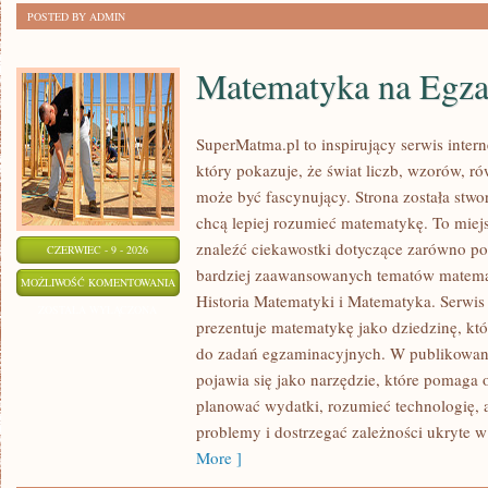
POSTED BY ADMIN
Matematyka na Egza
SuperMatma.pl to inspirujący serwis inte
który pokazuje, że świat liczb, wzorów, r
może być fascynujący. Strona została stwo
chcą lepiej rozumieć matematykę. To miej
znaleźć ciekawostki dotyczące zarówno po
CZERWIEC - 9 - 2026
bardziej zaawansowanych tematów matema
MATEMATYKA
MOŻLIWOŚĆ KOMENTOWANIA
Historia Matematyki i Matematyka. Serwis
NA
ZOSTAŁA WYŁĄCZONA
prezentuje matematykę jako dziedzinę, któ
EGZAMINIE
do zadań egzaminacyjnych. W publikowan
pojawia się jako narzędzie, które pomaga 
planować wydatki, rozumieć technologię,
problemy i dostrzegać zależności ukryte w
More ]