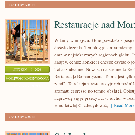
POSTED BY ADMIN
Restauracje nad Mor
Witamy w miejscu, które powstało z pasji
doświadczenia. Ten blog gastronomiczny 
oraz w najciekawszych regionach globu. J
knajpy, cenisz konkret i chcesz czytać o j
trafiasz idealnie. Nowości na stronie to Re
STYCZEŃ - 10 - 2026
Restauracje Romantyczne. To nie jest tylko
RESTAURACJE
MOŻLIWOŚĆ KOMENTOWANIA
zdań”. To relacja z restauracyjnych podróży
NAD
ZOSTAŁA WYŁĄCZONA
aromatu espresso po tempo obsługi. Opisuj
MORZEM
naprawdę się je przeżywa: w ruchu, w ro
/
temu łatwiej Ci zdecydować,
[ Read More
JEZIOREM
POSTED BY ADMIN