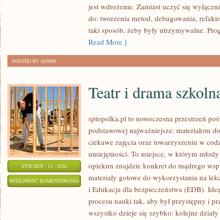
jest wdrożenie. Zamiast uczyć się wyłączni
(IOT)
do: tworzenia metod, debugowania, refakto
taki sposób, żeby były utrzymywalne. Prog
Read More ]
POSTED BY ADMIN
Teatr i drama szkoln
sptopolka.pl to nowoczesna przestrzeń po
podstawowej najważniejsze: materiałom d
ciekawe zajęcia oraz towarzyszeniu w cod
umiejętności. To miejsce, w którym młody
opiekun znajdzie konkret do mądrego wspi
STYCZEŃ - 11 - 2026
materiały gotowe do wykorzystania na lekc
TEATR
MOŻLIWOŚĆ KOMENTOWANIA
i Edukacja dla bezpieczeństwa (EDB). Ideą
I
ZOSTAŁA WYŁĄCZONA
procesu nauki tak, aby był przystępny i
DRAMA
wszystko dzieje się szybko: kolejne działy 
SZKOLNA