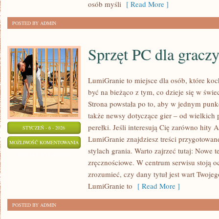
osób myśli
[ Read More ]
POSTED BY ADMIN
Sprzęt PC dla gracz
LumiGranie to miejsce dla osób, które ko
być na bieżąco z tym, co dzieje się w świe
Strona powstała po to, aby w jednym punkci
także newsy dotyczące gier – od wielkich 
perełki. Jeśli interesują Cię zarówno hity 
STYCZEŃ - 6 - 2026
LumiGranie znajdziesz treści przygotowane
SPRZĘT
MOŻLIWOŚĆ KOMENTOWANIA
stylach grania. Warto zajrzeć tutaj: Nowe 
PC
ZOSTAŁA WYŁĄCZONA
zręcznościowe. W centrum serwisu stoją o
DLA
zrozumieć, czy dany tytuł jest wart Twoje
GRACZY
LumiGranie to
[ Read More ]
POSTED BY ADMIN