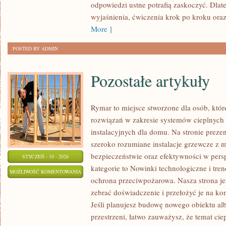
odpowiedzi ustne potrafią zaskoczyć. Dlate
wyjaśnienia, ćwiczenia krok po kroku ora
More ]
POSTED BY ADMIN
Pozostałe artykuły
Rymar to miejsce stworzone dla osób, któ
rozwiązań w zakresie systemów cieplnyc
instalacyjnych dla domu. Na stronie preze
szeroko rozumiane instalacje grzewcze z 
bezpieczeństwie oraz efektywności w pers
STYCZEŃ - 10 - 2026
kategorie to Nowinki technologiczne i tre
POZOSTAŁE
MOŻLIWOŚĆ KOMENTOWANIA
ochrona przeciwpożarowa. Nasza strona je
ARTYKUŁY
ZOSTAŁA WYŁĄCZONA
zebrać doświadczenie i przełożyć je na k
Jeśli planujesz budowę nowego obiektu alb
przestrzeni, łatwo zauważysz, że temat ciepł