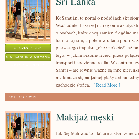
Sri Lanka
KoSamui.pl to portal o podróżach skupiony
Wschodniej i szerzej na regionie azjatyck
o osobach, które chcą zamienić ogólne ma
harmonogram, a potem w udaną podróż. St
pierwszego impulsu „chcę polecieć” aż po
STYCZEŃ - 8 - 2026
tego, w jakim sezonie lecieć, przez połącz
SRI
MOŻLIWOŚĆ KOMENTOWANIA
transport i codzienne realia. W centrum uw
LANKA
ZOSTAŁA WYŁĄCZONA
Samui – ale równie ważne są inne kierunki
nie kończą się na jednej plaży ani na jed
zachodzie słońca.
[ Read More ]
POSTED BY ADMIN
Makijaż męski
Jak Się Malować to platforma stworzone z 