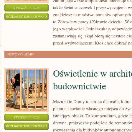
zanim pojawi się kłopot. Jeśli interesuje C
także świat soczewek i przyzwyczajenia ws
STYCZEŃ - 7 - 2026
znajdziesz tu mnóstwo tematów opisanych
ZDROWIE
MOŻLIWOŚĆ KOMENTOWANIA
to Zdrowie w pracy i Zdrowie dziecka. W ce
KOBIET
ZOSTAŁA WYŁĄCZONA
jego wątpliwości. Jedni szukają odpowiedz
zastanawiają się, skąd biorą się uczucie c
przed wyświetlaczem. Ktoś chce dobrać no
POSTED BY ADMIN
Oświetlenie w archit
budownictwie
Mazurskie Domy to strona dla osób, które
planują stawianie własnego miejsca do życ
istniejący obiekt. To kompendium, gdzie 
STYCZEŃ - 7 - 2026
drewna, praktyczne podejście do remontów
OŚWIETLENIE
MOŻLIWOŚĆ KOMENTOWANIA
rozwiązania dla budynków autonomicznych