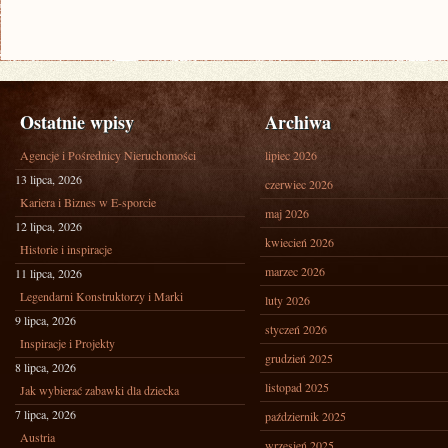
Ostatnie wpisy
Archiwa
Agencje i Pośrednicy Nieruchomości
lipiec 2026
13 lipca, 2026
czerwiec 2026
Kariera i Biznes w E-sporcie
maj 2026
12 lipca, 2026
kwiecień 2026
Historie i inspiracje
marzec 2026
11 lipca, 2026
Legendarni Konstruktorzy i Marki
luty 2026
9 lipca, 2026
styczeń 2026
Inspiracje i Projekty
grudzień 2025
8 lipca, 2026
listopad 2025
Jak wybierać zabawki dla dziecka
7 lipca, 2026
październik 2025
Austria
wrzesień 2025