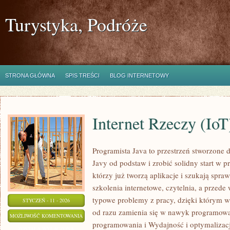
Turystyka, Podróże
STRONA GŁÓWNA
SPIS TREŚCI
BLOG INTERNETOWY
Internet Rzeczy (IoT
Programista Java to przestrzeń stworzone d
Javy od podstaw i zrobić solidny start w p
którzy już tworzą aplikacje i szukają sp
szkolenia internetowe, czytelnia, a przede
typowe problemy z pracy, dzięki którym wie
STYCZEŃ - 11 - 2026
od razu zamienia się w nawyk programow
INTERNET
MOŻLIWOŚĆ KOMENTOWANIA
programowania i Wydajność i optymalizacj
RZECZY
ZOSTAŁA WYŁĄCZONA