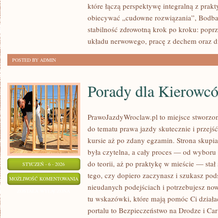
które łączą perspektywę integralną z prak
obiecywać „cudowne rozwiązania”, Bodba
stabilność zdrowotną krok po kroku: poprz
układu nerwowego, pracę z dechem oraz d
POSTED BY ADMIN
Porady dla Kierowc
PrawoJazdyWroclaw.pl to miejsce stworzon
do tematu prawa jazdy skutecznie i przejś
kursie aż po zdany egzamin. Strona skupia
była czytelna, a cały proces — od wyboru
do teorii, aż po praktykę w mieście — stał 
STYCZEŃ - 6 - 2026
tego, czy dopiero zaczynasz i szukasz pods
PORADY
MOŻLIWOŚĆ KOMENTOWANIA
nieudanych podejściach i potrzebujesz now
DLA
ZOSTAŁA WYŁĄCZONA
tu wskazówki, które mają pomóc Ci dział
KIEROWCÓW
portalu to Bezpieczeństwo na Drodze i Car