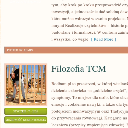
W
ZOSTAŁA WYŁĄCZONA
tym, aby krok po kroku przeprowadzić czy
ARCHITEKTURZE
inwestycji, a jednocześnie dać solidną daw
I
które można wdrożyć w swoim projekcie. N
BUDOWNICTWIE
innymi Realizacje czytelników – historie 
budowlane i formalności. W centrum zainte
i wszystko, co wiąże
[ Read More ]
POSTED BY ADMIN
Filozofia TCM
Bodbam.pl to przestrzeń, w której witalnoś
dzielenia człowieka na „oddzielne części”,
symptomy. To miejsce dla osób, które chcą
emocje i codzienne nawyki, a także dla tych
podejściem nieinwazyjnym oraz Tradycyj
STYCZEŃ - 7 - 2026
do przywracania równowagi. Kategorie na 
FILOZOFIA
MOŻLIWOŚĆ KOMENTOWANIA
lecznicza (przepisy wspierające zdrowie). N
TCM
ZOSTAŁA WYŁĄCZONA