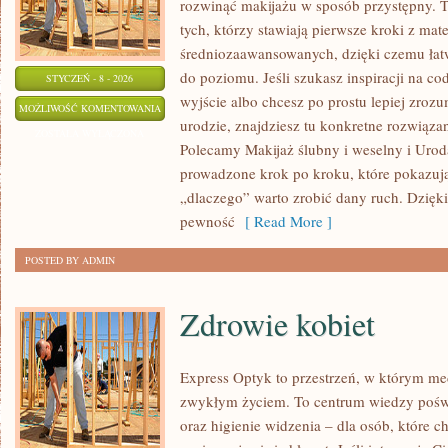
rozwinąć makijażu w sposób przystępny. T
tych, którzy stawiają pierwsze kroki z mate
średniozaawansowanych, dzięki czemu łat
do poziomu. Jeśli szukasz inspiracji na co
STYCZEŃ - 8 - 2026
wyjście albo chcesz po prostu lepiej zrozu
MAKIJAŻ
MOŻLIWOŚĆ KOMENTOWANIA
urodzie, znajdziesz tu konkretne rozwiązani
MĘSKI
ZOSTAŁA WYŁĄCZONA
Polecamy Makijaż ślubny i weselny i Urod
prowadzone krok po kroku, które pokazują 
„dlaczego” warto zrobić dany ruch. Dzięk
pewność
[ Read More ]
POSTED BY ADMIN
Zdrowie kobiet
Express Optyk to przestrzeń, w którym me
zwykłym życiem. To centrum wiedzy pośw
oraz higienie widzenia – dla osób, które c