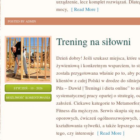
urządzenie, lecz komplet rozwiązań. Dla
mocy,
[ Read More ]
POSTED BY ADMIN
Trening na siłowni
Dzień dobry! Jeśli szukasz miejsca, które s
żywieniową i konkretnym wsparciem, to s
została przygotowana właśnie po to, aby 
klientów z całej Polski w drodze do silniej
Piła – Dawid | Treningi i dieta online” to n
STYCZEŃ - 10 - 2026
systematycznej pracy opartej o strategię, 
TRENING
MOŻLIWOŚĆ KOMENTOWANIA
założeń. Ciekawe kategorie to Metamorfozy
NA
ZOSTAŁA WYŁĄCZONA
Fitness dla mężczyzn. Serwis skupia się na
SIŁOWNI
oporowych, ćwiczeń ogólnorozwojowych, 
kształtowania sylwetki, a także lepszego 
tego, czy interesuje
[ Read More ]