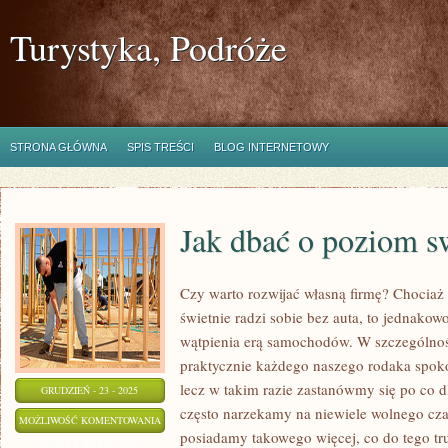
Turystyka, Podróże
STRONA GŁÓWNA
SPIS TREŚCI
BLOG INTERNETOWY
Jak dbać o poziom s
Czy warto rozwijać własną firmę? Chociaż
świetnie radzi sobie bez auta, to jednako
wątpienia erą samochodów. W szczególnośc
praktycznie każdego naszego rodaka spoko
lecz w takim razie zastanówmy się po co
GRUDZIEŃ - 23 - 2025
często narzekamy na niewiele wolnego cz
JAK
MOŻLIWOŚĆ KOMENTOWANIA
posiadamy takowego więcej, co do tego tr
DBAĆ
ZOSTAŁA WYŁĄCZONA