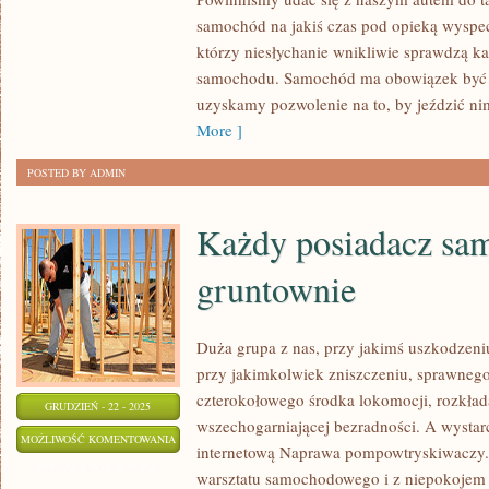
JEST
samochód na jakiś czas pod opieką wysp
którzy niesłychanie wnikliwie sprawdzą k
EFEKTYWNY
samochodu. Samochód ma obowiązek być 
ORAZ
uzyskamy pozwolenie na to, by jeździć ni
TYM
More ]
SAMYM
BEZPIECZNY
POSTED BY ADMIN
Każdy posiadacz sa
gruntownie
Duża grupa z nas, przy jakimś uszkodzeni
przy jakimkolwiek zniszczeniu, sprawnego
czterokołowego środka lokomocji, rozkłada
GRUDZIEŃ - 22 - 2025
wszechogarniającej bezradności. A wystar
KAŻDY
MOŻLIWOŚĆ KOMENTOWANIA
internetową Naprawa pompowtryskiwaczy.
POSIADACZ
ZOSTAŁA WYŁĄCZONA
warsztatu samochodowego i z niepokoje