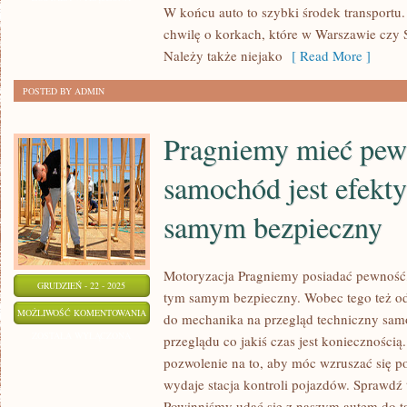
W końcu auto to szybki środek transport
O
chwilę o korkach, które w Warszawie czy 
POZIOM
Należy także niejako
[ Read More ]
SWOJEJ
FIRMY?
POSTED BY ADMIN
Pragniemy mieć pew
samochód jest efekt
samym bezpieczny
Motoryzacja Pragniemy posiadać pewność,
GRUDZIEŃ - 22 - 2025
tym samym bezpieczny. Wobec tego też od
PRAGNIEMY
MOŻLIWOŚĆ KOMENTOWANIA
do mechanika na przegląd techniczny sa
MIEĆ
ZOSTAŁA WYŁĄCZONA
przeglądu co jakiś czas jest konieczności
PEWNOŚĆ,
pozwolenie na to, aby móc wzruszać się p
ŻE
wydaje stacja kontroli pojazdów. Sprawdź
SAMOCHÓD
Powinniśmy udać się z naszym autem do t