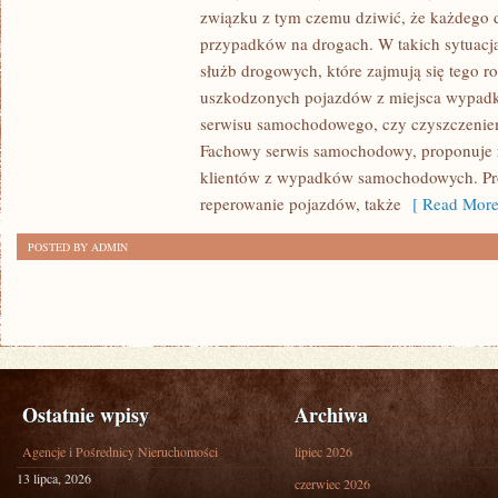
NARAŻENI
związku z tym czemu dziwić, że każdego d
NA
przypadków na drogach. W takich sytuacja
RÓŻNE
służb drogowych, które zajmują się tego r
SYTUACJE,
uszkodzonych pojazdów z miejsca wypadk
serwisu samochodowego, czy czyszczenie
KAŻDEGO
Fachowy serwis samochodowy, proponuje ni
DNIA
klientów z wypadków samochodowych. Pr
MAJĄ
reperowanie pojazdów, także
[ Read More
DO
CZYNIENIA
POSTED BY ADMIN
Ostatnie wpisy
Archiwa
Agencje i Pośrednicy Nieruchomości
lipiec 2026
13 lipca, 2026
czerwiec 2026