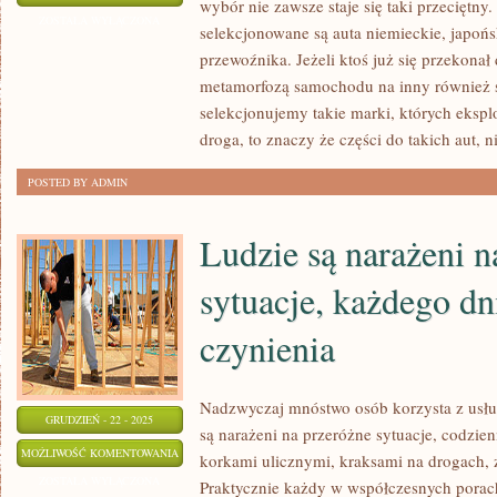
wybór nie zawsze staje się taki przecięt
PEWNO
ZOSTAŁA WYŁĄCZONA
selekcjonowane są auta niemieckie, japońsk
KAŻDY
przewoźnika. Jeżeli ktoś już się przekonał
Z
metamorfozą samochodu na inny również si
NAS,
selekcjonujemy takie marki, których ekspl
JEŻELI
droga, to znaczy że części do takich aut, n
MA
POSTED BY ADMIN
AUTO
STARA
Ludzie są narażeni n
SIĘ
NA
sytuacje, każdego dn
BIEŻĄCO
KUPOWAĆ
czynienia
Nadzwyczaj mnóstwo osób korzysta z usł
GRUDZIEŃ - 22 - 2025
są narażeni na przeróżne sytuacje, codzie
LUDZIE
MOŻLIWOŚĆ KOMENTOWANIA
korkami ulicznymi, kraksami na drogach
SĄ
ZOSTAŁA WYŁĄCZONA
Praktycznie każdy w współczesnych porac