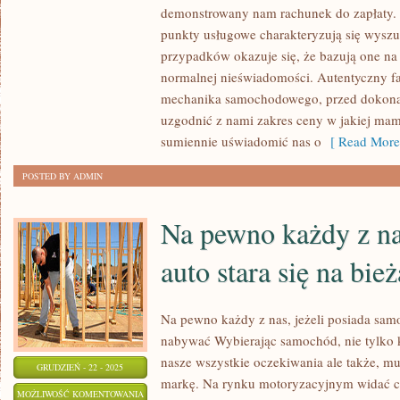
SAMOCHODU
demonstrowany nam rachunek do zapłaty. Ni
ZNA
punkty usługowe charakteryzują się wyszu
GRUNTOWNIE
przypadków okazuje się, że bazują one na
normalnej nieświadomości. Autentyczny f
mechanika samochodowego, przed dokona
uzgodnić z nami zakres ceny w jakiej mam
sumiennie uświadomić nas o
[ Read More
POSTED BY ADMIN
Na pewno każdy z na
auto stara się na bi
Na pewno każdy z nas, jeżeli posiada samo
nabywać Wybierając samochód, nie tylko k
nasze wszystkie oczekiwania ale także, 
GRUDZIEŃ - 22 - 2025
markę. Na rynku motoryzacyjnym widać c
NA
MOŻLIWOŚĆ KOMENTOWANIA