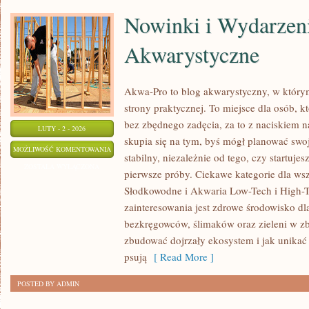
Nowinki i Wydarzen
Akwarystyczne
Akwa-Pro to blog akwarystyczny, w który
strony praktycznej. To miejsce dla osób, 
bez zbędnego zadęcia, za to z naciskiem n
LUTY - 2 - 2026
skupia się na tym, byś mógł planować swo
NOWINKI
MOŻLIWOŚĆ KOMENTOWANIA
stabilny, niezależnie od tego, czy startuje
I
ZOSTAŁA WYŁĄCZONA
pierwsze próby. Ciekawe kategorie dla ws
WYDARZENIA
Słodkowodne i Akwaria Low-Tech i High-
AKWARYSTYCZNE
zainteresowania jest zdrowe środowisko 
bezkręgowców, ślimaków oraz zieleni w zb
zbudować dojrzały ekosystem i jak unikać
psują
[ Read More ]
POSTED BY ADMIN