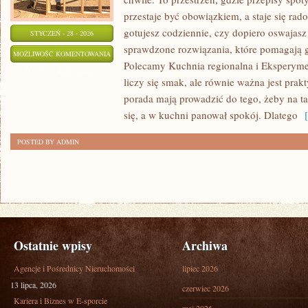
przestaje być obowiązkiem, a staje się rado
gotujesz codziennie, czy dopiero oswajasz
STYCZEŃ - 28 - 2026
sprawdzone rozwiązania, które pomagają go
BŁĘDY
MOŻLIWOŚĆ KOMENTOWANIA
Polecamy Kuchnia regionalna i Eksperyme
W
ZOSTAŁA WYŁĄCZONA
liczy się smak, ale równie ważna jest prak
GOTOWANIU
porada mają prowadzić do tego, żeby na tal
się, a w kuchni panował spokój. Dlatego
[ 
POSTED BY ADMIN
Ostatnie wpisy
Archiwa
Agencje i Pośrednicy Nieruchomości
lipiec 2026
13 lipca, 2026
czerwiec 2026
Kariera i Biznes w E-sporcie