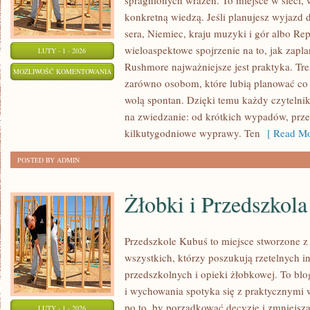
spragnionych wrażeń. To miejsce w sieci, 
konkretną wiedzą. Jeśli planujesz wyjazd d
sera, Niemiec, kraju muzyki i gór albo Rep
wieloaspektowe spojrzenie na to, jak zap
LUTY - 1 - 2026
Rushmore najważniejsze jest praktyka. Tre
HOLANDIA
MOŻLIWOŚĆ KOMENTOWANIA
zarówno osobom, które lubią planować co d
ZOSTAŁA WYŁĄCZONA
wolą spontan. Dzięki temu każdy czytelni
na zwiedzanie: od krótkich wypadów, prze
kilkutygodniowe wyprawy. Ten
[ Read Mo
POSTED BY ADMIN
Żłobki i Przedszkola
Przedszkole Kubuś to miejsce stworzone z
wszystkich, którzy poszukują rzetelnych i
przedszkolnych i opieki żłobkowej. To bl
i wychowania spotyka się z praktycznymi
po to, by porządkować decyzje i zmniejsz
LUTY - 1 - 2026