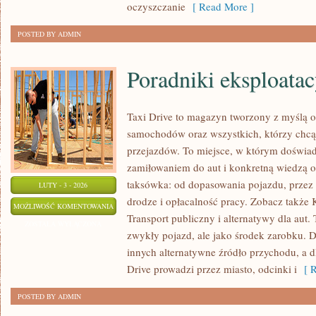
oczyszczanie
[ Read More ]
POSTED BY ADMIN
Poradniki eksploatac
Taxi Drive to magazyn tworzony z myślą o
samochodów oraz wszystkich, którzy chcą 
przejazdów. To miejsce, w którym doświad
zamiłowaniem do aut i konkretną wiedzą o
taksówka: od dopasowania pojazdu, przez o
LUTY - 3 - 2026
drodze i opłacalność pracy. Zobacz także 
PORADNIKI
MOŻLIWOŚĆ KOMENTOWANIA
Transport publiczny i alternatywy dla aut. 
EKSPLOATACYJNE
ZOSTAŁA WYŁĄCZONA
zwykły pojazd, ale jako środek zarobku. Dl
innych alternatywne źródło przychodu, a dl
Drive prowadzi przez miasto, odcinki i
[ R
POSTED BY ADMIN