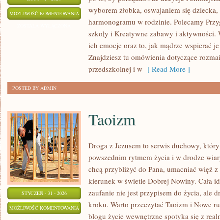
wyborem żłobka, oswajaniem się dziecka, 
ŻŁOBKI
MOŻLIWOŚĆ KOMENTOWANIA
harmonogramu w rodzinie. Polecamy Przyg
I
ZOSTAŁA WYŁĄCZONA
szkoły i Kreatywne zabawy i aktywności.
PRZEDSZKOLA
ich emocje oraz to, jak mądrze wspierać je
Znajdziesz tu omówienia dotyczące rozma
przedszkolnej i w
[ Read More ]
POSTED BY ADMIN
Taoizm
Droga z Jezusem to serwis duchowy, któr
powszednim rytmem życia i w drodze wiary
chcą przybliżyć do Pana, umacniać więź 
kierunek w świetle Dobrej Nowiny. Cała id
zaufanie nie jest przypisem do życia, ale 
STYCZEŃ - 31 - 2026
kroku. Warto przeczytać Taoizm i Nowe ruc
TAOIZM
MOŻLIWOŚĆ KOMENTOWANIA
blogu życie wewnętrzne spotyka się z realn