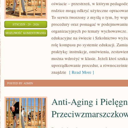
oświacie – przestrzeń, w którym pedagodzy
rodzice mogą odkryć użyteczne opracowani
To serwis tworzony z myślą o tym, by wsp
procedury oraz pomagać w podejmowaniu 
STYCZEŃ - 29 - 2026
organizacyjnych po tematy wychowawcze. 
KARIERY
MOŻLIWOŚĆ KOMENTOWANIA
edukacyjne na świecie i Szkolnictwo wyższ
W
ZOSTAŁA WYŁĄCZONA
rolę kompasu po systemie edukacji. Zamia
EDUKACJI
praktykę: instrukcje, omówienia, zestawieni
można wdrożyć w klasie. Jeżeli ktoś szuk
uporządkowanie procedur, a równocześnie
znajdzie
[ Read More ]
POSTED BY ADMIN
Anti-Aging i Pielęgn
Przeciwzmarszczko