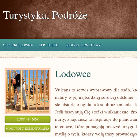
Turystyka, Podróże
STRONA GŁÓWNA
SPIS TREŚCI
BLOG INTERNETOWY
Lodowce
Vulcans to serwis wyprawowy dla osób, kt
natury w jej najbardziej surowej odsłonie.
się historią o ogniu, a krajobraz zmienia 
Jeśli fascynują Cię stożki wulkaniczne, źr
nurty, znajdziesz tu inspiracje do planowan
LUTY - 4 - 2026
terenowe, które pomagają przeżyć przygod
LODOWCE
MOŻLIWOŚĆ KOMENTOWANIA
myślą o tych, którzy wolą trasy prowadząc
ZOSTAŁA WYŁĄCZONA