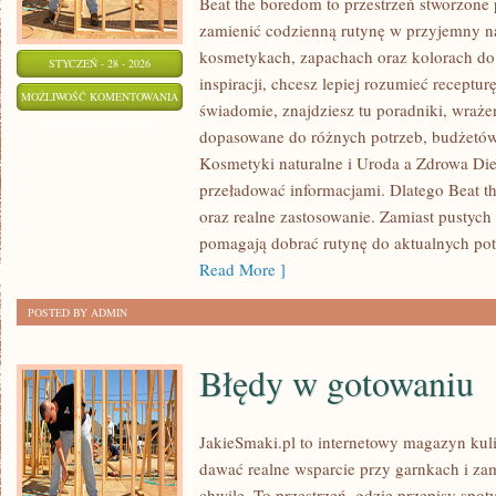
Beat the boredom to przestrzeń stworzone 
zamienić codzienną rutynę w przyjemny n
kosmetykach, zapachach oraz kolorach do 
STYCZEŃ - 28 - 2026
inspiracji, chcesz lepiej rozumieć receptur
ANTI-
MOŻLIWOŚĆ KOMENTOWANIA
świadomie, znajdziesz tu poradniki, wrażen
AGING
ZOSTAŁA WYŁĄCZONA
dopasowane do różnych potrzeb, budżetów 
I
Kosmetyki naturalne i Uroda a Zdrowa Diet
PIELĘGNACJA
przeładować informacjami. Dlatego Beat t
PRZECIWZMARSZCZKOWA
oraz realne zastosowanie. Zamiast pustych o
pomagają dobrać rutynę do aktualnych potr
Read More ]
POSTED BY ADMIN
Błędy w gotowaniu
JakieSmaki.pl to internetowy magazyn kuli
dawać realne wsparcie przy garnkach i za
chwile. To przestrzeń, gdzie przepisy spot