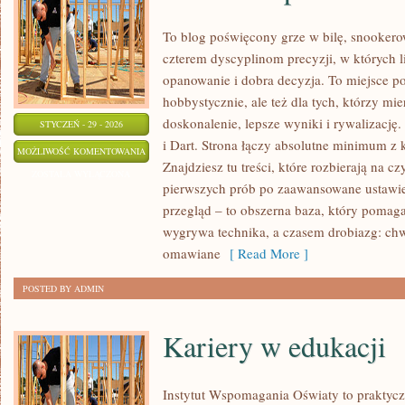
To blog poświęcony grze w bilę, snookero
czterem dyscyplinom precyzji, w których l
opanowanie i dobra decyzja. To miejsce po
hobbystycznie, ale też dla tych, którzy m
doskonalenie, lepsze wyniki i rywalizacj
STYCZEŃ - 29 - 2026
i Dart. Strona łączy absolutne minimum z
KULTURA
MOŻLIWOŚĆ KOMENTOWANIA
Znajdziesz tu treści, które rozbierają na c
I
ZOSTAŁA WYŁĄCZONA
pierwszych prób po zaawansowane ustawien
SPOŁECZNOŚĆ
przegląd – to obszerna baza, który pomag
FANÓW
wygrywa technika, a czasem drobiazg: chw
omawiane
[ Read More ]
POSTED BY ADMIN
Kariery w edukacji
Instytut Wspomagania Oświaty to praktyc