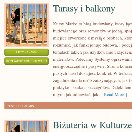
Tarasy i balkony
Kursy Marko to blog budowlany, który łąc
budowlanego oraz remontów w jedną, spój
miejsce stworzone z myślą o osobach, któr
rozumieć, jak funkcjonuje budowa, i pode
tematach takich jak użytkowanie urządzeń,
LUTY - 2 - 2026
materiałów. Polecamy Systemy ogrzewania
TARASY
MOŻLIWOŚĆ KOMENTOWANIA
energooszczędne i pasywne. Strona koncent
I
ZOSTAŁA WYŁĄCZONA
pustych haseł dostajesz konkret. W treścia
BALKONY
zagadnienia dla osób zaczynających, jak i 
praktykę i szukają szczegółów. Dzięki tem
o tym, jak odnawiać, jak
[ Read More ]
POSTED BY ADMIN
Biżuteria w Kulturze