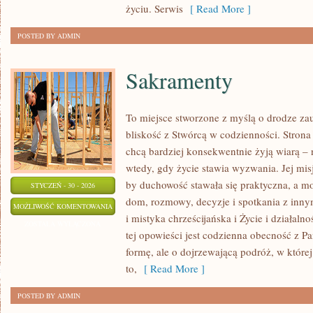
życiu. Serwis
[ Read More ]
POSTED BY ADMIN
Sakramenty
To miejsce stworzone z myślą o drodze za
bliskość z Stwórcą w codzienności. Strona j
chcą bardziej konsekwentnie żyją wiarą – n
wtedy, gdy życie stawia wyzwania. Jej misj
by duchowość stawała się praktyczna, a mod
STYCZEŃ - 30 - 2026
dom, rozmowy, decyzje i spotkania z inn
SAKRAMENTY
MOŻLIWOŚĆ KOMENTOWANIA
i mistyka chrześcijańska i Życie i działal
ZOSTAŁA WYŁĄCZONA
tej opowieści jest codzienna obecność z P
formę, ale o dojrzewającą podróż, w które
to,
[ Read More ]
POSTED BY ADMIN