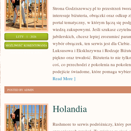
Strona Godziszewscy.pl to przestrzeń twor
interesuje biżuteria, obrączki oraz odkup 
portal tematyczny, w którym łączą się pod
wiedzą zakupowymi. Jeśli szukasz czytel
jubilerskich, chcesz lepiej zrozumieć para
LUTY - 1 - 2026
wybór obrączek, ten serwis jest dla Ciebie
BIŻUTERIA
MOŻLIWOŚĆ KOMENTOWANIA
Luksusowa i Ekskluzywna i Rodzaje Biżute
W
ZOSTAŁA WYŁĄCZONA
piękno oraz trwałość. Biżuteria to nie tylk
KULTURZE
coś, co przechodzi z pokolenia na pokoleni
I
podejście świadome, które pomaga wybier
SZTUCE
Read More ]
POSTED BY ADMIN
Holandia
Rushmore to serwis podróżniczy, który po