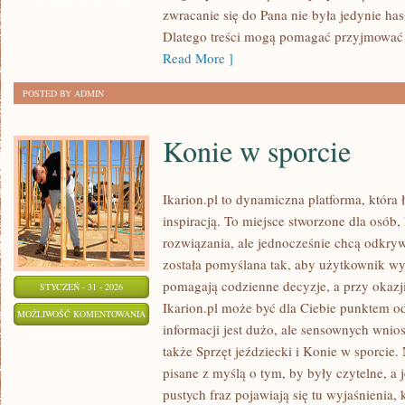
ZOSTAŁA WYŁĄCZONA
zwracanie się do Pana nie była jedynie h
Dlatego treści mogą pomagać przyjmować 
Read More ]
POSTED BY ADMIN
Konie w sporcie
Ikarion.pl to dynamiczna platforma, która
inspiracją. To miejsce stworzone dla osób,
rozwiązania, ale jednocześnie chcą odkr
została pomyślana tak, aby użytkownik wyg
pomagają codzienne decyzje, a przy okazj
STYCZEŃ - 31 - 2026
Ikarion.pl może być dla Ciebie punktem o
KONIE
MOŻLIWOŚĆ KOMENTOWANIA
informacji jest dużo, ale sensownych wnio
W
ZOSTAŁA WYŁĄCZONA
także Sprzęt jeździecki i Konie w sporcie. 
SPORCIE
pisane z myślą o tym, by były czytelne, a
pustych fraz pojawiają się tu wyjaśnienia,