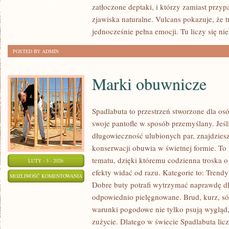
zatłoczone deptaki, i którzy zamiast przy
zjawiska naturalne. Vulcans pokazuje, że
jednocześnie pełna emocji. Tu liczy się nie 
POSTED BY ADMIN
Marki obuwnicze
Spadlabuta to przestrzeń stworzone dla os
swoje pantofle w sposób przemyślany. Jeśl
długowieczność ulubionych par, znajdziesz
konserwacji obuwia w świetnej formie. To
tematu, dzięki któremu codzienna troska o 
LUTY - 3 - 2026
efekty widać od razu. Kategorie to: Trend
MARKI
MOŻLIWOŚĆ KOMENTOWANIA
Dobre buty potrafi wytrzymać naprawdę dłu
OBUWNICZE
ZOSTAŁA WYŁĄCZONA
odpowiednio pielęgnowane. Brud, kurz, só
warunki pogodowe nie tylko psują wygląd, 
zużycie. Dlatego w świecie Spadlabuta lic