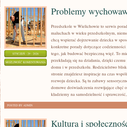
Problemy wychowaw
Przedszkole w Wielichowie to serwis pora
maluchach w wieku przedszkolnym, niemow
chcą wspierać dojrzewanie dziecka w spo
konkretne porady dotyczące codzienności z
tego, jak budować bezpieczną więź. To mi
STYCZEŃ - 29 - 2026
przekładają się na działania, dzięki czem
PROBLEMY
MOŻLIWOŚĆ KOMENTOWANIA
domu i w przedszkolu. Rodzicielstwo blisk
WYCHOWAWCZE
ZOSTAŁA WYŁĄCZONA
stronie znajdziesz inspiracje na czas wsp
rozwoju dziecka. Są tu zabawy sensoryczne,
domowe doświadczenia rozwijające chęć 
kładziemy na samodzielność i sprawczość,
POSTED BY ADMIN
Kultura i społeczno