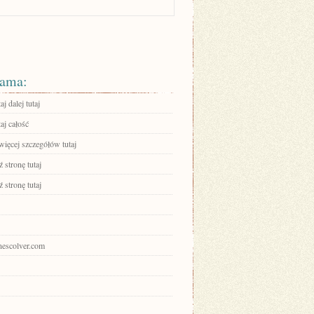
ama:
aj dalej tutaj
aj całość
więcej szczegółów tutaj
 stronę tutaj
 stronę tutaj
onescolver.com