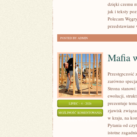
dzięki czemu m
jak i teksty po
Polecam Węgry 
przedstawiane 
POSTED BY ADMIN
Mafia 
Przestępczość 
zarówno specjal
Strona stanowi
ewolucji, stru
prezentuje tem
LIPIEC - 4 - 2026
zjawisk związa
MAFIA
MOŻLIWOŚĆ KOMENTOWANIA
w kraju, na ko
W
ZOSTAŁA WYŁĄCZONA
Pytania od czy
POLSCE
istotne zagadn