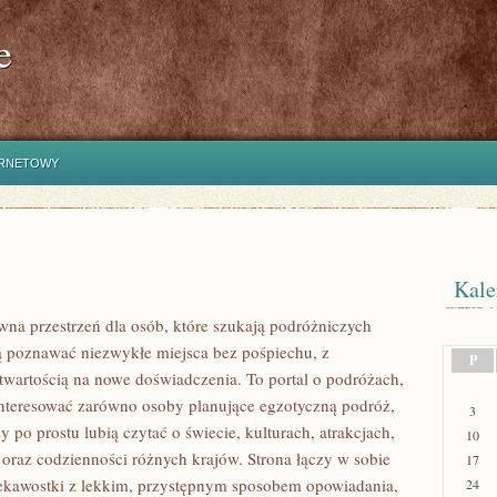
e
ERNETOWY
Kale
rwna przestrzeń dla osób, które szukają podróżniczych
hcą poznawać niezwykłe miejsca bez pośpiechu, z
P
otwartością na nowe doświadczenia. To portal o podróżach,
nteresować zarówno osoby planujące egzotyczną podróż,
3
rzy po prostu lubią czytać o świecie, kulturach, atrakcjach,
10
i oraz codzienności różnych krajów. Strona łączy w sobie
17
ekawostki z lekkim, przystępnym sposobem opowiadania,
24