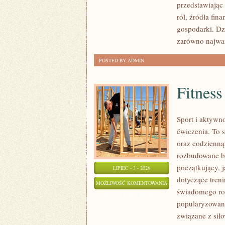
przedstawiając
ról, źródła fin
gospodarki. Dz
zarówno najwa
POSTED BY ADMIN
Fitness
Sport i aktywno
ćwiczenia. To 
oraz codzienną
rozbudowane b
początkujący, 
LIPIEC - 3 - 2026
dotyczące tren
FITNESS
MOŻLIWOŚĆ KOMENTOWANIA
świadomego roz
ZOSTAŁA WYŁĄCZONA
popularyzowani
związane z siło