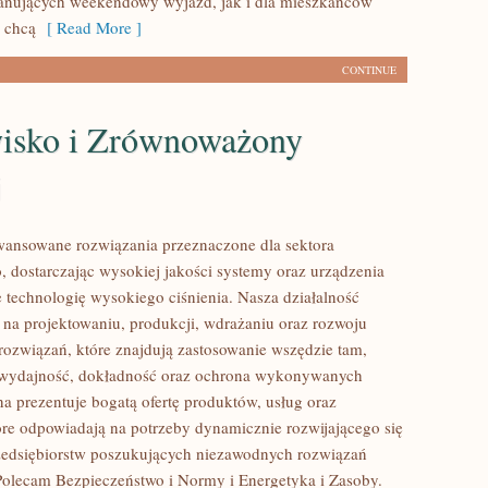
lanujących weekendowy wyjazd, jak i dla mieszkańców
y chcą
[ Read More ]
CONTINUE
isko i Zrównoważony
j
ansowane rozwiązania przeznaczone dla sektora
 dostarczając wysokiej jakości systemy oraz urządzenia
 technologię wysokiego ciśnienia. Nasza działalność
ę na projektowaniu, produkcji, wdrażaniu oraz rozwoju
ozwiązań, które znajdują zastosowanie wszędzie tam,
ę wydajność, dokładność oraz ochrona wykonywanych
na prezentuje bogatą ofertę produktów, usług oraz
tóre odpowiadają na potrzeby dynamicznie rozwijającego się
zedsiębiorstw poszukujących niezawodnych rozwiązań
Polecam Bezpieczeństwo i Normy i Energetyka i Zasoby.