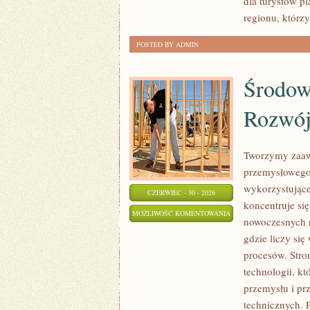
dla turystów p
regionu, którz
POSTED BY ADMIN
Środow
Rozwó
Tworzymy zaaw
przemysłowego,
wykorzystujące
CZERWIEC - 30 - 2026
koncentruje si
ŚRODOWISKO
MOŻLIWOŚĆ KOMENTOWANIA
nowoczesnych r
I
ZOSTAŁA WYŁĄCZONA
gdzie liczy si
ZRÓWNOWAŻONY
procesów. Stro
ROZWÓJ
technologii, k
przemysłu i pr
technicznych. 