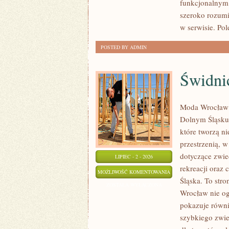
funkcjonalnym,
szeroko rozumi
w serwisie. Pol
POSTED BY ADMIN
Świdni
Moda Wrocław t
Dolnym Śląsku
które tworzą ni
przestrzenią,
dotyczące zwied
LIPIEC - 2 - 2026
rekreacji oraz
ŚWIDNICA
MOŻLIWOŚĆ KOMENTOWANIA
Śląska. To stro
ZOSTAŁA WYŁĄCZONA
Wrocław nie ogr
pokazuje równi
szybkiego zwie