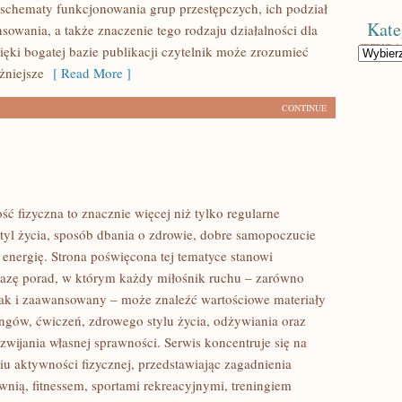
 schematy funkcjonowania grup przestępczych, ich podział
Kate
ansowania, a także znaczenie tego rodzaju działalności dla
ięki bogatej bazie publikacji czytelnik może zrozumieć
Kategorie
żniejsze
[ Read More ]
CONTINUE
ść fizyczna to znacznie więcej niż tylko regularne
styl życia, sposób dbania o zdrowie, dobre samopoczucie
 energię. Strona poświęcona tej tematyce stanowi
azę porad, w którym każdy miłośnik ruchu – zarówno
jak i zaawansowany – może znaleźć wartościowe materiały
ingów, ćwiczeń, zdrowego stylu życia, odżywiania oraz
wijania własnej sprawności. Serwis koncentruje się na
u aktywności fizycznej, przedstawiając zagadnienia
wnią, fitnessem, sportami rekreacyjnymi, treningiem