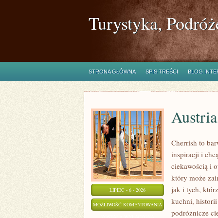
Turystyka, Podróż
STRONA GŁÓWNA
SPIS TREŚCI
BLOG INT
Austria
Cherrish to ba
inspiracji i c
ciekawością i 
który może zai
jak i tych, któ
LIPIEC - 6 - 2026
kuchni, histori
AUSTRIA
MOŻLIWOŚĆ KOMENTOWANIA
podróżnicze ci
ZOSTAŁA WYŁĄCZONA