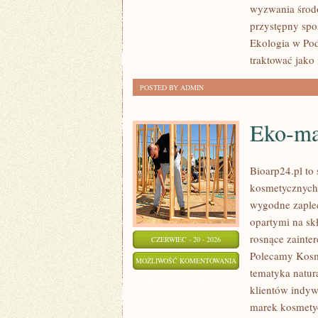
wyzwania środo
przystępny spo
Ekologia w Pod
traktować jako
POSTED BY ADMIN
Eko-ma
Bioarp24.pl to
kosmetycznych 
wygodne zaplec
opartymi na skł
rosnące zainte
CZERWIEC - 20 - 2026
Polecamy Kosm
EKO-
MOŻLIWOŚĆ KOMENTOWANIA
tematyka natur
MAKIJAŻ
ZOSTAŁA WYŁĄCZONA
klientów indyw
marek kosmetyc