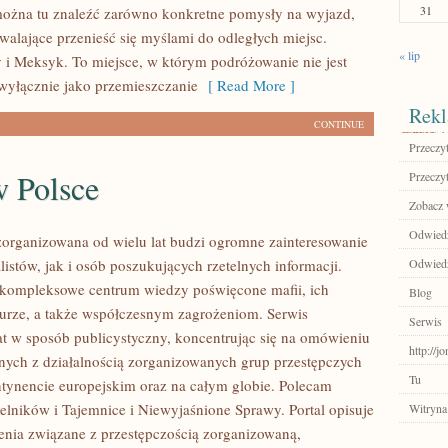
31
ożna tu znaleźć zarówno konkretne pomysły na wyjazd,
zwalające przenieść się myślami do odległych miejsc.
« lip
i Meksyk. To miejsce, w którym podróżowanie nie jest
wyłącznie jako przemieszczanie
[ Read More ]
Rekl
CONTINUE
Przeczyt
w Polsce
Przeczyt
Zobacz 
Odwiedź
zorganizowana od wielu lat budzi ogromne zainteresowanie
istów, jak i osób poszukujących rzetelnych informacji.
Odwiedź
 kompleksowe centrum wiedzy poświęcone mafii, ich
Blog
kturze, a także współczesnym zagrożeniom. Serwis
Serwis
at w sposób publicystyczny, koncentrując się na omówieniu
http://j
nych z działalnością zorganizowanych grup przestępczych
Tu
ntynencie europejskim oraz na całym globie. Polecam
telników i Tajemnice i Niewyjaśnione Sprawy. Portal opisuje
Witryna
ienia związane z przestępczością zorganizowaną,