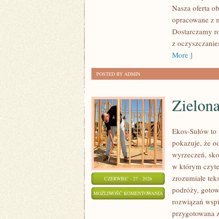
Nasza oferta ob
opracowane z m
Dostarczamy ro
z oczyszczanie
More ]
POSTED BY ADMIN
Zielon
Ekos-Sułów to i
pokazuje, że o
wyrzeczeń, sko
w którym czyte
zrozumiałe te
CZERWIEC - 27 - 2026
podróży, gotow
ZIELONA
MOŻLIWOŚĆ KOMENTOWANIA
rozwiązań wspie
ENERGIA
ZOSTAŁA WYŁĄCZONA
przygotowana z