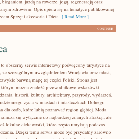
 bieganiem, jazdą na rowerze, jogą, regeneracją oraz
anym zdrowiem. Opis opiera się na tematyce publikowanej
ecam Sprzęt i akcesoria i Dieta
[ Read More ]
CONTINUE
ca
o obszerny serwis internetowy poświęcony turystyce na
, ze szczególnym uwzględnieniem Wrocławia oraz miast,
ezwykle barwną mapę tej części Polski. Strona jest
 w którym można znaleźć przewodnikowe wskazówki
zania, historii, kultury, architektury, przyrody, wydarzeń,
 codziennego życia w miastach i miasteczkach Dolnego
na dla osób, które lubią poznawać region głębiej. Moda
anicza się wyłącznie do najbardziej znanych atrakcji, ale
eż lokalne ciekawostki, które często umykają podczas
dzania. Dzięki temu serwis może być przydatny zarówno