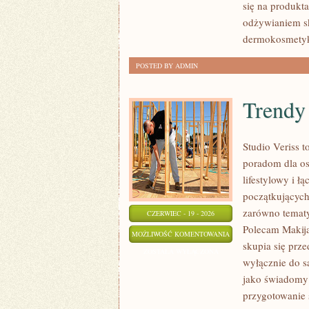
się na produkt
odżywianiem sk
dermokosmetyk
POSTED BY ADMIN
Trendy
Studio Veriss 
poradom dla os
lifestylowy i 
początkujących
zarówno tematy
CZERWIEC - 19 - 2026
Polecam Makija
TRENDY
MOŻLIWOŚĆ KOMENTOWANIA
skupia się prze
I
ZOSTAŁA WYŁĄCZONA
wyłącznie do s
NOWOŚCI
jako świadomy 
przygotowanie 