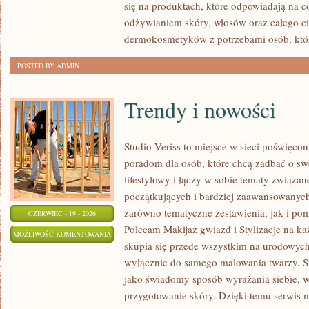
się na produktach, które odpowiadają na 
odżywianiem skóry, włosów oraz całego ci
dermokosmetyków z potrzebami osób, któ
POSTED BY ADMIN
Trendy i nowości
Studio Veriss to miejsce w sieci poświęc
poradom dla osób, które chcą zadbać o swó
lifestylowy i łączy w sobie tematy związa
początkujących i bardziej zaawansowanyc
zarówno tematyczne zestawienia, jak i po
CZERWIEC - 19 - 2026
Polecam Makijaż gwiazd i Stylizacje na ka
TRENDY
MOŻLIWOŚĆ KOMENTOWANIA
skupia się przede wszystkim na urodowych t
I
ZOSTAŁA WYŁĄCZONA
wyłącznie do samego malowania twarzy. St
NOWOŚCI
jako świadomy sposób wyrażania siebie, 
przygotowanie skóry. Dzięki temu serwis 