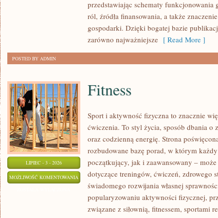
przedstawiając schematy funkcjonowania g
ról, źródła finansowania, a także znaczenie
gospodarki. Dzięki bogatej bazie publikac
zarówno najważniejsze
[ Read More ]
POSTED BY ADMIN
Fitness
Sport i aktywność fizyczna to znacznie wię
ćwiczenia. To styl życia, sposób dbania o
oraz codzienną energię. Strona poświęcona
rozbudowane bazę porad, w którym każdy
początkujący, jak i zaawansowany – może 
LIPIEC - 3 - 2026
dotyczące treningów, ćwiczeń, zdrowego st
FITNESS
MOŻLIWOŚĆ KOMENTOWANIA
świadomego rozwijania własnej sprawności
ZOSTAŁA WYŁĄCZONA
popularyzowaniu aktywności fizycznej, pr
związane z siłownią, fitnessem, sportami r