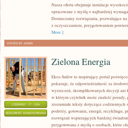
Nasza oferta obejmuje instalacje wysokoci
opracowane z myślą o najbardziej wymaga
Dostarczamy rozwiązania, pozwalające na 
z oczyszczaniem, przygotowaniem powierzc
More ]
POSTED BY ADMIN
Zielona Energia
Ekos-Sułów to inspirujący portal poświęcon
pokazuje, że odpowiedzialność za środowi
wyrzeczeń, skomplikowanych decyzji ani 
w którym czytelnik może znaleźć porady, 
zrozumiałe teksty dotyczące codziennyc
CZERWIEC - 27 - 2026
podróży, gotowania, energii, recyklingu, 
ZIELONA
MOŻLIWOŚĆ KOMENTOWANIA
rozwiązań wspierających bardziej świadomy
ENERGIA
ZOSTAŁA WYŁĄCZONA
przygotowana z myślą o osobach, które c