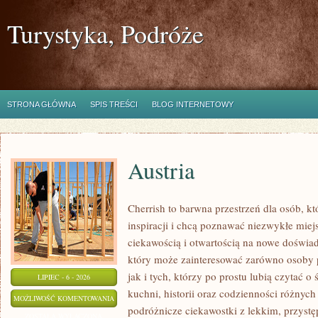
Turystyka, Podróże
STRONA GŁÓWNA
SPIS TREŚCI
BLOG INTERNETOWY
Austria
Cherrish to barwna przestrzeń dla osób, k
inspiracji i chcą poznawać niezwykłe miej
ciekawością i otwartością na nowe doświad
który może zainteresować zarówno osoby 
jak i tych, którzy po prostu lubią czytać o 
LIPIEC - 6 - 2026
kuchni, historii oraz codzienności różnych
AUSTRIA
MOŻLIWOŚĆ KOMENTOWANIA
podróżnicze ciekawostki z lekkim, przys
ZOSTAŁA WYŁĄCZONA