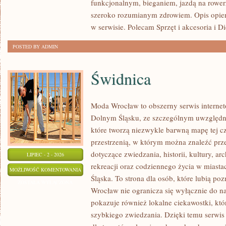
funkcjonalnym, bieganiem, jazdą na rowerz
szeroko rozumianym zdrowiem. Opis opier
w serwisie. Polecam Sprzęt i akcesoria i Di
POSTED BY ADMIN
Świdnica
Moda Wrocław to obszerny serwis interne
Dolnym Śląsku, ze szczególnym uwzględni
które tworzą niezwykle barwną mapę tej czę
przestrzenią, w którym można znaleźć p
dotyczące zwiedzania, historii, kultury, ar
LIPIEC - 2 - 2026
rekreacji oraz codziennego życia w miast
ŚWIDNICA
MOŻLIWOŚĆ KOMENTOWANIA
Śląska. To strona dla osób, które lubią po
ZOSTAŁA WYŁĄCZONA
Wrocław nie ogranicza się wyłącznie do naj
pokazuje również lokalne ciekawostki, kt
szybkiego zwiedzania. Dzięki temu serwi