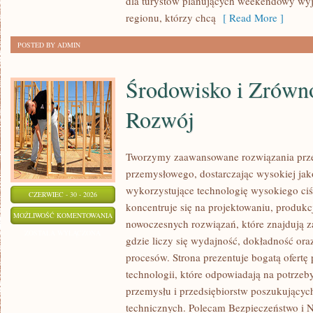
dla turystów planujących weekendowy wyj
regionu, którzy chcą
[ Read More ]
POSTED BY ADMIN
Środowisko i Zrów
Rozwój
Tworzymy zaawansowane rozwiązania prze
przemysłowego, dostarczając wysokiej jak
wykorzystujące technologię wysokiego ciś
CZERWIEC - 30 - 2026
koncentruje się na projektowaniu, produkc
ŚRODOWISKO
MOŻLIWOŚĆ KOMENTOWANIA
nowoczesnych rozwiązań, które znajdują z
I
ZOSTAŁA WYŁĄCZONA
gdzie liczy się wydajność, dokładność o
ZRÓWNOWAŻONY
procesów. Strona prezentuje bogatą ofertę
ROZWÓJ
technologii, które odpowiadają na potrzeb
przemysłu i przedsiębiorstw poszukujący
technicznych. Polecam Bezpieczeństwo i N