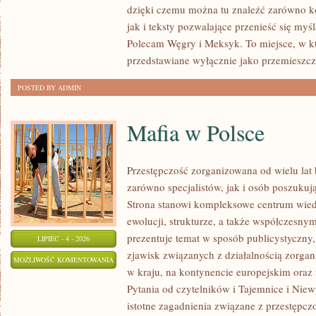
dzięki czemu można tu znaleźć zarówno k
jak i teksty pozwalające przenieść się myś
Polecam Węgry i Meksyk. To miejsce, w k
przedstawiane wyłącznie jako przemieszcz
POSTED BY ADMIN
Mafia w Polsce
Przestępczość zorganizowana od wielu lat
zarówno specjalistów, jak i osób poszukują
Strona stanowi kompleksowe centrum wied
ewolucji, strukturze, a także współczesny
prezentuje temat w sposób publicystyczny
LIPIEC - 4 - 2026
zjawisk związanych z działalnością zorga
MAFIA
MOŻLIWOŚĆ KOMENTOWANIA
w kraju, na kontynencie europejskim oraz
W
ZOSTAŁA WYŁĄCZONA
Pytania od czytelników i Tajemnice i Niew
POLSCE
istotne zagadnienia związane z przestępcz