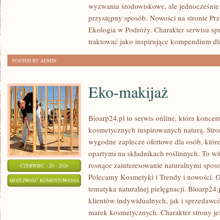
wyzwania środowiskowe, ale jednocześnie 
przystępny sposób. Nowości na stronie Pr
Ekologia w Podróży. Charakter serwisu s
traktować jako inspirujące kompendium dl
POSTED BY ADMIN
Eko-makijaż
Bioarp24.pl to serwis online, która konce
kosmetycznych inspirowanych naturą. Stro
wygodne zaplecze ofertowe dla osób, które
opartymi na składnikach roślinnych. To wit
rosnące zainteresowanie naturalnymi spos
CZERWIEC - 20 - 2026
Polecamy Kosmetyki i Trendy i nowości.
EKO-
MOŻLIWOŚĆ KOMENTOWANIA
tematyka naturalnej pielęgnacji. Bioarp24
MAKIJAŻ
ZOSTAŁA WYŁĄCZONA
klientów indywidualnych, jak i sprzedawc
marek kosmetycznych. Charakter strony je