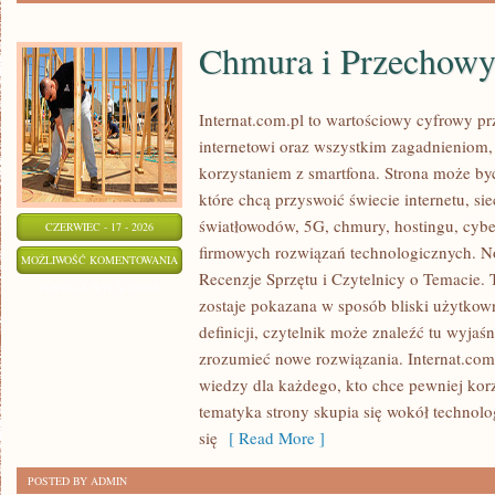
Chmura i Przechow
Internat.com.pl to wartościowy cyfrowy 
internetowi oraz wszystkim zagadnieniom,
korzystaniem z smartfona. Strona może b
które chcą przyswoić świecie internetu, s
światłowodów, 5G, chmury, hostingu, cyb
CZERWIEC - 17 - 2026
firmowych rozwiązań technologicznych. Now
CHMURA
MOŻLIWOŚĆ KOMENTOWANIA
Recenzje Sprzętu i Czytelnicy o Temacie. 
I
ZOSTAŁA WYŁĄCZONA
zostaje pokazana w sposób bliski użytkow
PRZECHOWYWANIE
definicji, czytelnik może znaleźć tu wyjaś
DANYCH
zrozumieć nowe rozwiązania. Internat.com
wiedzy dla każdego, kto chce pewniej korz
tematyka strony skupia się wokół technol
się
[ Read More ]
POSTED BY ADMIN