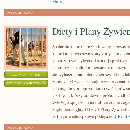
More ]
POSTED BY ADMIN
Diety i Plany Żywie
Spalarnia kalorii – rozbudowany przewodn
kalorii to serwis stworzony z myślą o osob
temat zdrowej sylwetki i szukają praktycz
naturalny sposób. To przestrzeń dla czytel
się wyłącznie na obietnicach szybkich efek
CZERWIEC - 17 - 2026
zdrowy styl życia szerzej: przez pryzmat p
DIETY
MOŻLIWOŚĆ KOMENTOWANIA
tematy, które mogą zainteresować zarówno
I
ZOSTAŁA WYŁĄCZONA
jak i tych, którzy od dawna próbują zadbać
PLANY
świeżego spojrzenia na dobrze znane zaga
ŻYWIENIOWE
Suplementacyjny i Diety i Plany Żywieniow
jest jego wielowątkowe podejście
[ Read M
POSTED BY ADMIN