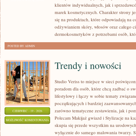
ZOSTAŁA WYŁĄCZONA
klientów indywidualnych, jak i sprzedawc
marek kosmetycznych. Charakter strony je
się na produktach, które odpowiadają na 
odżywianiem skóry, włosów oraz całego ci
dermokosmetyków z potrzebami osób, któ
POSTED BY ADMIN
Trendy i nowości
Studio Veriss to miejsce w sieci poświęc
poradom dla osób, które chcą zadbać o swó
lifestylowy i łączy w sobie tematy związa
początkujących i bardziej zaawansowanyc
zarówno tematyczne zestawienia, jak i po
CZERWIEC - 19 - 2026
Polecam Makijaż gwiazd i Stylizacje na ka
TRENDY
MOŻLIWOŚĆ KOMENTOWANIA
skupia się przede wszystkim na urodowych t
I
ZOSTAŁA WYŁĄCZONA
wyłącznie do samego malowania twarzy. St
NOWOŚCI