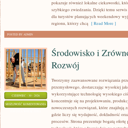
pokazuje również lokalne ciekawostki, kt
szybkiego zwiedzania. Dzięki temu serwi
dla turystów planujących weekendowy wyj
regionu, którzy chcą
[ Read More ]
POSTED BY ADMIN
Środowisko i Zrów
Rozwój
Tworzymy zaawansowane rozwiązania prze
przemysłowego, dostarczając wysokiej jak
wykorzystujące technologię wysokiego ciś
CZERWIEC - 30 - 2026
koncentruje się na projektowaniu, produkc
ŚRODOWISKO
MOŻLIWOŚĆ KOMENTOWANIA
nowoczesnych rozwiązań, które znajdują z
I
ZOSTAŁA WYŁĄCZONA
gdzie liczy się wydajność, dokładność o
ZRÓWNOWAŻONY
procesów. Strona prezentuje bogatą ofertę
ROZWÓJ