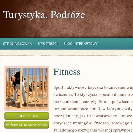
Turystyka, Podróże
STRONA GŁÓWNA
SPIS TREŚCI
BLOG INTERNETOWY
Fitness
Sport i aktywność fizyczna to znacznie wię
ćwiczenia. To styl życia, sposób dbania o
oraz codzienną energię. Strona poświęcona
rozbudowane bazę porad, w którym każdy
początkujący, jak i zaawansowany – może 
LIPIEC - 3 - 2026
dotyczące treningów, ćwiczeń, zdrowego st
FITNESS
MOŻLIWOŚĆ KOMENTOWANIA
świadomego rozwijania własnej sprawności
ZOSTAŁA WYŁĄCZONA