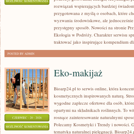
ZIELONA
MOŻLIWOŚĆ KOMENTOWANIA
rozwiązań wspierających bardziej świadomy
ENERGIA
ZOSTAŁA WYŁĄCZONA
przygotowana z myślą o osobach, które c
wyzwania środowiskowe, ale jednocześnie 
przystępny sposób. Nowości na stronie Pr
Ekologia w Podróży. Charakter serwisu s
traktować jako inspirujące kompendium dl
POSTED BY ADMIN
Eko-makijaż
Bioarp24.pl to serwis online, która konce
kosmetycznych inspirowanych naturą. Stro
wygodne zaplecze ofertowe dla osób, które
opartymi na składnikach roślinnych. To wit
rosnące zainteresowanie naturalnymi spos
CZERWIEC - 20 - 2026
Polecamy Kosmetyki i Trendy i nowości.
EKO-
MOŻLIWOŚĆ KOMENTOWANIA
tematyka naturalnej pielęgnacji. Bioarp24
MAKIJAŻ