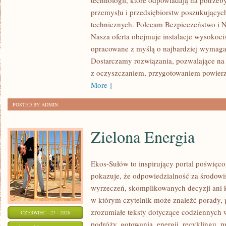
technologii, które odpowiadają na potrzeb
przemysłu i przedsiębiorstw poszukujący
technicznych. Polecam Bezpieczeństwo i N
Nasza oferta obejmuje instalacje wysokoci
opracowane z myślą o najbardziej wymaga
Dostarczamy rozwiązania, pozwalające na 
z oczyszczaniem, przygotowaniem powierzc
More ]
POSTED BY ADMIN
Zielona Energia
Ekos-Sułów to inspirujący portal poświęcon
pokazuje, że odpowiedzialność za środowi
wyrzeczeń, skomplikowanych decyzji ani 
w którym czytelnik może znaleźć porady, 
zrozumiałe teksty dotyczące codziennyc
CZERWIEC - 27 - 2026
podróży, gotowania, energii, recyklingu, 