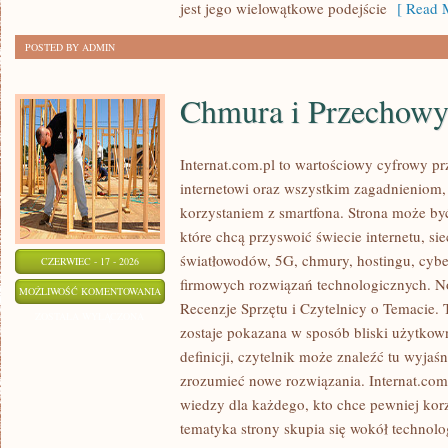
jest jego wielowątkowe podejście
[ Read M
POSTED BY ADMIN
Chmura i Przechow
Internat.com.pl to wartościowy cyfrowy 
internetowi oraz wszystkim zagadnieniom,
korzystaniem z smartfona. Strona może b
które chcą przyswoić świecie internetu, s
światłowodów, 5G, chmury, hostingu, cyb
CZERWIEC - 17 - 2026
firmowych rozwiązań technologicznych. Now
CHMURA
MOŻLIWOŚĆ KOMENTOWANIA
Recenzje Sprzętu i Czytelnicy o Temacie. 
I
ZOSTAŁA WYŁĄCZONA
zostaje pokazana w sposób bliski użytkow
PRZECHOWYWANIE
definicji, czytelnik może znaleźć tu wyjaś
DANYCH
zrozumieć nowe rozwiązania. Internat.com
wiedzy dla każdego, kto chce pewniej korz
tematyka strony skupia się wokół technol