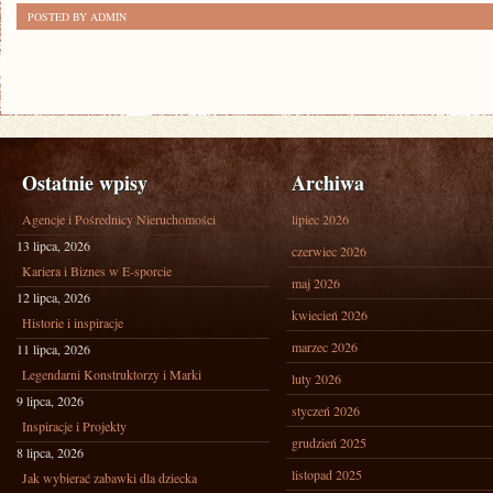
POSTED BY ADMIN
Ostatnie wpisy
Archiwa
Agencje i Pośrednicy Nieruchomości
lipiec 2026
13 lipca, 2026
czerwiec 2026
Kariera i Biznes w E-sporcie
maj 2026
12 lipca, 2026
kwiecień 2026
Historie i inspiracje
marzec 2026
11 lipca, 2026
Legendarni Konstruktorzy i Marki
luty 2026
9 lipca, 2026
styczeń 2026
Inspiracje i Projekty
grudzień 2025
8 lipca, 2026
listopad 2025
Jak wybierać zabawki dla dziecka