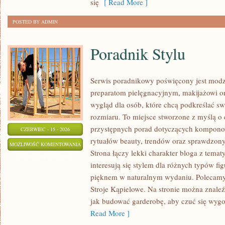
się
[ Read More ]
POSTED BY ADMIN
Poradnik Stylu
Serwis poradnikowy poświęcony jest modz
preparatom pielęgnacyjnym, makijażowi o
wygląd dla osób, które chcą podkreślać sw
rozmiaru. To miejsce stworzone z myślą o 
przystępnych porad dotyczących kompono
CZERWIEC - 15 - 2026
rytuałów beauty, trendów oraz sprawdzon
PORADNIK
MOŻLIWOŚĆ KOMENTOWANIA
Strona łączy lekki charakter bloga z temat
STYLU
ZOSTAŁA WYŁĄCZONA
interesują się stylem dla różnych typów f
pięknem w naturalnym wydaniu. Polecamy Z
Stroje Kąpielowe. Na stronie można znaleź
jak budować garderobę, aby czuć się wy
Read More ]