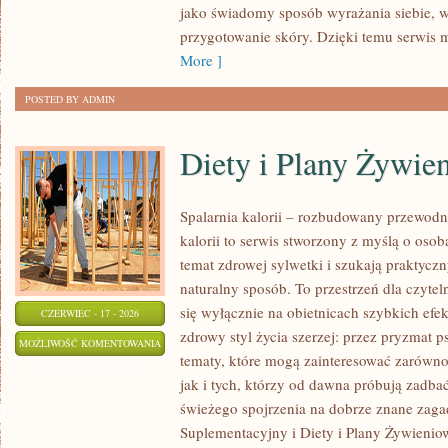
jako świadomy sposób wyrażania siebie, 
przygotowanie skóry. Dzięki temu serwis 
More ]
POSTED BY ADMIN
Diety i Plany Żywie
Spalarnia kalorii – rozbudowany przewodn
kalorii to serwis stworzony z myślą o osob
temat zdrowej sylwetki i szukają praktycz
naturalny sposób. To przestrzeń dla czytel
się wyłącznie na obietnicach szybkich efek
CZERWIEC - 17 - 2026
zdrowy styl życia szerzej: przez pryzmat p
DIETY
MOŻLIWOŚĆ KOMENTOWANIA
tematy, które mogą zainteresować zarówno
I
ZOSTAŁA WYŁĄCZONA
jak i tych, którzy od dawna próbują zadbać
PLANY
świeżego spojrzenia na dobrze znane zaga
ŻYWIENIOWE
Suplementacyjny i Diety i Plany Żywieniow