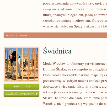
popularyzowaniu aktywności fizycznej, pr
związane z siłownią, fitnessem, sportami r
funkcjonalnym, bieganiem, jazdą na rowerz
szeroko rozumianym zdrowiem. Opis opier
w serwisie. Polecam Sprzęt i akcesoria i Di
POSTED BY ADMIN
Świdnica
Moda Wrocław to obszerny serwis interne
Dolnym Śląsku, ze szczególnym uwzględni
które tworzą niezwykle barwną mapę tej czę
przestrzenią, w którym można znaleźć p
dotyczące zwiedzania, historii, kultury, ar
LIPIEC - 2 - 2026
rekreacji oraz codziennego życia w miast
ŚWIDNICA
MOŻLIWOŚĆ KOMENTOWANIA
Śląska. To strona dla osób, które lubią po
ZOSTAŁA WYŁĄCZONA
Wrocław nie ogranicza się wyłącznie do naj