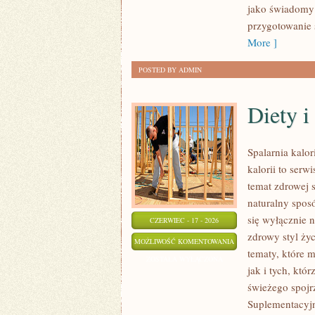
jako świadomy 
przygotowanie 
More ]
POSTED BY ADMIN
Diety 
Spalarnia kalo
kalorii to serw
temat zdrowej 
naturalny sposó
się wyłącznie n
CZERWIEC - 17 - 2026
zdrowy styl życ
DIETY
MOŻLIWOŚĆ KOMENTOWANIA
tematy, które 
I
ZOSTAŁA WYŁĄCZONA
jak i tych, któ
PLANY
świeżego spojr
ŻYWIENIOWE
Suplementacyjn