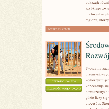
pokazuje równi
szybkiego zwie
dla turystów p
regionu, którz
POSTED BY ADMIN
Środow
Rozwó
Tworzymy zaaw
przemysłowego,
wykorzystujące
CZERWIEC - 30 - 2026
koncentruje si
ŚRODOWISKO
MOŻLIWOŚĆ KOMENTOWANIA
nowoczesnych r
I
ZOSTAŁA WYŁĄCZONA
gdzie liczy si
ZRÓWNOWAŻONY
procesów. Stro
ROZWÓJ