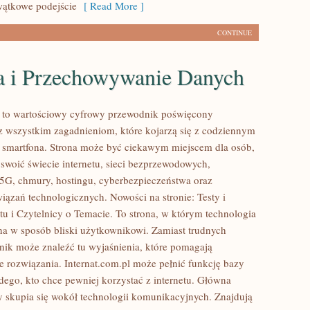
owątkowe podejście
[ Read More ]
CONTINUE
 i Przechowywanie Danych
l to wartościowy cyfrowy przewodnik poświęcony
az wszystkim zagadnieniom, które kojarzą się z codziennym
 smartfona. Strona może być ciekawym miejscem dla osób,
yswoić świecie internetu, sieci bezprzewodowych,
5G, chmury, hostingu, cyberbezpieczeństwa oraz
iązań technologicznych. Nowości na stronie: Testy i
tu i Czytelnicy o Temacie. To strona, w którym technologia
na w sposób bliski użytkownikowi. Zamiast trudnych
elnik może znaleźć tu wyjaśnienia, które pomagają
 rozwiązania. Internat.com.pl może pełnić funkcję bazy
dego, kto chce pewniej korzystać z internetu. Główna
y skupia się wokół technologii komunikacyjnych. Znajdują