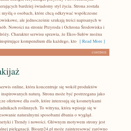
rających bardziej świadomy styl życia. Strona została
 myślą o osobach, które chcą odkrywać współczesne
wiskowe, ale jednocześnie szukają treści napisanych w
sób. Nowości na stronie Przyroda i Ochrona Środowiska i
róży. Charakter serwisu sprawia, że Ekos-Sułów można
 inspirujące kompendium dla każdego, kto
[ Read More ]
CONTINUE
kijaż
 serwis online, która koncentruje się wokół produktów
inspirowanych naturą. Strona może być postrzegana jako
ze ofertowe dla osób, które interesują się kosmetykami
adnikach roślinnych. To witryna, która wpisuje się w
resowanie naturalnymi sposobami dbania o wygląd.
etyki i Trendy i nowości. Głównym motywem strony jest
alnej pielęgnacji. Bioarp24.pl może zainteresować zarówno