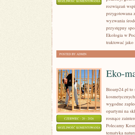
ZIELONA
MOŻLIWOŚĆ KOMENTOWANIA
rozwiązań wspie
ENERGIA
ZOSTAŁA WYŁĄCZONA
przygotowana z
wyzwania środo
przystępny spo
Ekologia w Pod
traktować jako
POSTED BY ADMIN
Eko-ma
Bioarp24.pl to
kosmetycznych 
wygodne zaplec
opartymi na skł
rosnące zainte
CZERWIEC - 20 - 2026
Polecamy Kosm
EKO-
MOŻLIWOŚĆ KOMENTOWANIA
tematyka natur
MAKIJAŻ