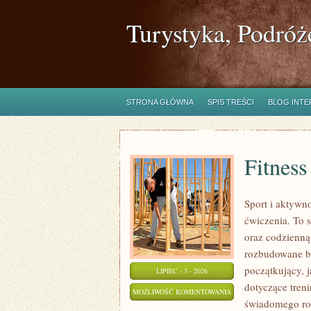
Turystyka, Podróż
STRONA GŁÓWNA
SPIS TREŚCI
BLOG INT
Fitness
Sport i aktywno
ćwiczenia. To 
oraz codzienną
rozbudowane b
początkujący, 
LIPIEC - 3 - 2026
dotyczące tren
FITNESS
MOŻLIWOŚĆ KOMENTOWANIA
świadomego roz
ZOSTAŁA WYŁĄCZONA