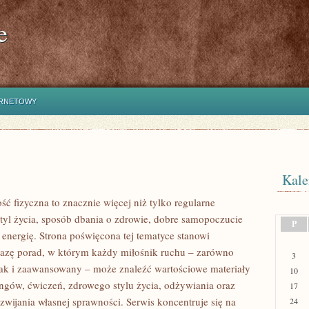
e
ERNETOWY
Kale
ść fizyczna to znacznie więcej niż tylko regularne
styl życia, sposób dbania o zdrowie, dobre samopoczucie
P
 energię. Strona poświęcona tej tematyce stanowi
azę porad, w którym każdy miłośnik ruchu – zarówno
3
jak i zaawansowany – może znaleźć wartościowe materiały
10
ingów, ćwiczeń, zdrowego stylu życia, odżywiania oraz
17
wijania własnej sprawności. Serwis koncentruje się na
24