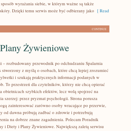
sposób wyrażania siebie, w którym ważne są także
skóry. Dzięki temu serwis może być odbierany jako
[ Read
CONTINUE
i Plany Żywieniowe
rii – rozbudowany przewodnik po odchudzaniu Spalarnia
is stworzony z myślą o osobach, które chcą lepiej zrozumieć
sylwetki i szukają praktycznych informacji podanych w
b. To przestrzeń dla czytelników, którzy nie chcą opierać
a obietnicach szybkich efektów, lecz wolą spojrzeć na
ia szerzej: przez pryzmat psychologii. Strona porusza
mogą zainteresować zarówno osoby wracające po przerwie,
rzy od dawna próbują zadbać o zdrowie i potrzebują
zenia na dobrze znane zagadnienia. Polecam Poradnik
y i Diety i Plany Żywieniowe. Największą zaletą serwisu