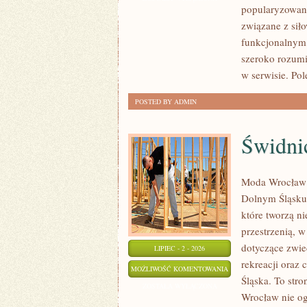
popularyzowani
związane z siło
funkcjonalnym,
szeroko rozumi
w serwisie. Pol
POSTED BY ADMIN
Świdni
Moda Wrocław t
Dolnym Śląsku
które tworzą ni
przestrzenią,
dotyczące zwied
LIPIEC - 2 - 2026
rekreacji oraz
ŚWIDNICA
MOŻLIWOŚĆ KOMENTOWANIA
Śląska. To stro
ZOSTAŁA WYŁĄCZONA
Wrocław nie ogr