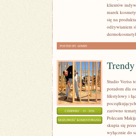
ZOSTAŁA WYŁĄCZONA
klientów indyw
marek kosmetyc
się na produkt
odżywianiem sk
dermokosmetyk
POSTED BY ADMIN
Trendy
Studio Veriss 
poradom dla os
lifestylowy i 
początkujących
zarówno tematy
CZERWIEC - 19 - 2026
Polecam Makija
TRENDY
MOŻLIWOŚĆ KOMENTOWANIA
skupia się prze
I
ZOSTAŁA WYŁĄCZONA
wyłącznie do s
NOWOŚCI