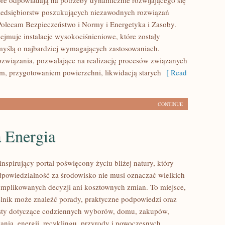
tóre odpowiadają na potrzeby dynamicznie rozwijającego się
zedsiębiorstw poszukujących niezawodnych rozwiązań
Polecam Bezpieczeństwo i Normy i Energetyka i Zasoby.
ejmuje instalacje wysokociśnieniowe, które zostały
yślą o najbardziej wymagających zastosowaniach.
związania, pozwalające na realizację procesów związanych
m, przygotowaniem powierzchni, likwidacją starych
[ Read
CONTINUE
a Energia
nspirujący portal poświęcony życiu bliżej natury, który
dpowiedzialność za środowisko nie musi oznaczać wielkich
mplikowanych decyzji ani kosztownych zmian. To miejsce,
lnik może znaleźć porady, praktyczne podpowiedzi oraz
ksty dotyczące codziennych wyborów, domu, zakupów,
ania, energii, recyklingu, przyrody i nowoczesnych