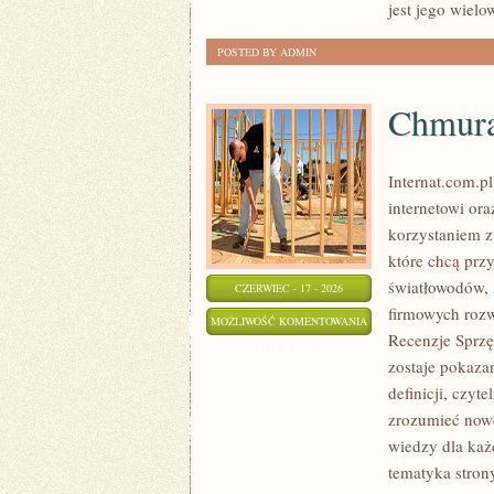
jest jego wiel
POSTED BY ADMIN
Chmura
Internat.com.p
internetowi or
korzystaniem z
które chcą prz
światłowodów, 
CZERWIEC - 17 - 2026
firmowych rozw
CHMURA
MOŻLIWOŚĆ KOMENTOWANIA
Recenzje Sprzę
I
ZOSTAŁA WYŁĄCZONA
zostaje pokaza
PRZECHOWYWANIE
definicji, czyt
DANYCH
zrozumieć nowe
wiedzy dla każ
tematyka stron