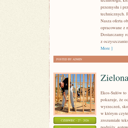
technologii, k
przemysłu i pr
technicznych. 
Nasza oferta ob
opracowane z m
Dostarczamy ro
z oczyszczanie
More ]
POSTED BY ADMIN
Zielon
Ekos-Sułów to i
pokazuje, że o
wyrzeczeń, sko
w którym czyte
zrozumiałe te
CZERWIEC - 27 - 2026
podróży, gotow