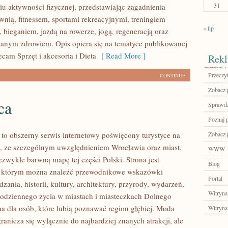
31
u aktywności fizycznej, przedstawiając zagadnienia
wnią, fitnessem, sportami rekreacyjnymi, treningiem
« lip
 bieganiem, jazdą na rowerze, jogą, regeneracją oraz
anym zdrowiem. Opis opiera się na tematyce publikowanej
ecam Sprzęt i akcesoria i Dieta
[ Read More ]
Rekl
Przeczyt
CONTINUE
Zobacz p
ca
Sprawdź
Poznaj 
o obszerny serwis internetowy poświęcony turystyce na
Zobacz 
, ze szczególnym uwzględnieniem Wrocławia oraz miast,
WWW
ezwykle barwną mapę tej części Polski. Strona jest
Blog
 w którym można znaleźć przewodnikowe wskazówki
Portal
zania, historii, kultury, architektury, przyrody, wydarzeń,
Witryna
 codziennego życia w miastach i miasteczkach Dolnego
na dla osób, które lubią poznawać region głębiej. Moda
Witryna
anicza się wyłącznie do najbardziej znanych atrakcji, ale