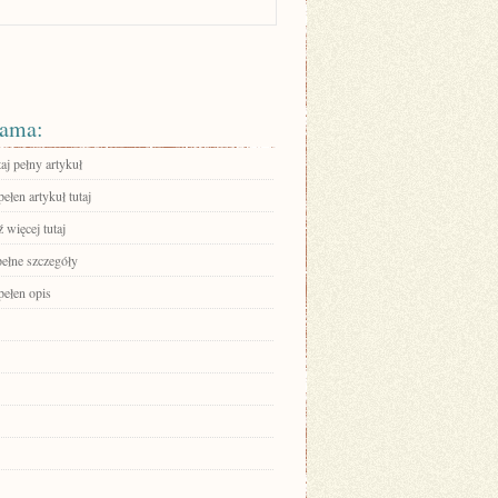
ama:
aj pełny artykuł
ełen artykuł tutaj
 więcej tutaj
pełne szczegóły
pełen opis