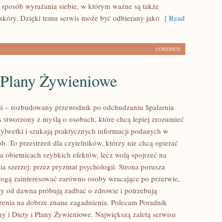
sposób wyrażania siebie, w którym ważne są także
skóry. Dzięki temu serwis może być odbierany jako
[ Read
CONTINUE
i Plany Żywieniowe
rii – rozbudowany przewodnik po odchudzaniu Spalarnia
is stworzony z myślą o osobach, które chcą lepiej zrozumieć
sylwetki i szukają praktycznych informacji podanych w
b. To przestrzeń dla czytelników, którzy nie chcą opierać
a obietnicach szybkich efektów, lecz wolą spojrzeć na
ia szerzej: przez pryzmat psychologii. Strona porusza
mogą zainteresować zarówno osoby wracające po przerwie,
rzy od dawna próbują zadbać o zdrowie i potrzebują
zenia na dobrze znane zagadnienia. Polecam Poradnik
y i Diety i Plany Żywieniowe. Największą zaletą serwisu