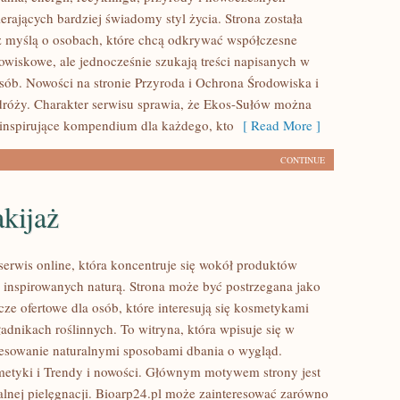
rających bardziej świadomy styl życia. Strona została
 myślą o osobach, które chcą odkrywać współczesne
wiskowe, ale jednocześnie szukają treści napisanych w
sób. Nowości na stronie Przyroda i Ochrona Środowiska i
róży. Charakter serwisu sprawia, że Ekos-Sułów można
 inspirujące kompendium dla każdego, kto
[ Read More ]
CONTINUE
kijaż
 serwis online, która koncentruje się wokół produktów
inspirowanych naturą. Strona może być postrzegana jako
ze ofertowe dla osób, które interesują się kosmetykami
adnikach roślinnych. To witryna, która wpisuje się w
resowanie naturalnymi sposobami dbania o wygląd.
etyki i Trendy i nowości. Głównym motywem strony jest
alnej pielęgnacji. Bioarp24.pl może zainteresować zarówno