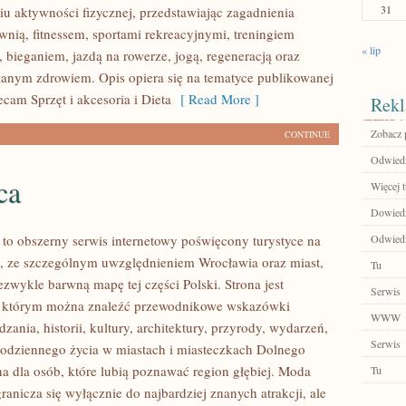
31
u aktywności fizycznej, przedstawiając zagadnienia
wnią, fitnessem, sportami rekreacyjnymi, treningiem
« lip
 bieganiem, jazdą na rowerze, jogą, regeneracją oraz
anym zdrowiem. Opis opiera się na tematyce publikowanej
ecam Sprzęt i akcesoria i Dieta
[ Read More ]
Rekl
Zobacz p
CONTINUE
Odwiedź
ca
Więcej t
Dowiedz 
o obszerny serwis internetowy poświęcony turystyce na
Odwiedź 
, ze szczególnym uwzględnieniem Wrocławia oraz miast,
Tu
ezwykle barwną mapę tej części Polski. Strona jest
Serwis
 w którym można znaleźć przewodnikowe wskazówki
WWW
zania, historii, kultury, architektury, przyrody, wydarzeń,
Serwis
 codziennego życia w miastach i miasteczkach Dolnego
na dla osób, które lubią poznawać region głębiej. Moda
Tu
anicza się wyłącznie do najbardziej znanych atrakcji, ale