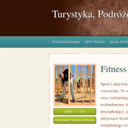
Turystyka, Podróż
STRONA GŁÓWNA
SPIS TREŚCI
BLOG INT
Fitness
Sport i aktywno
ćwiczenia. To 
oraz codzienną
rozbudowane b
początkujący, 
LIPIEC - 3 - 2026
dotyczące tren
FITNESS
MOŻLIWOŚĆ KOMENTOWANIA
świadomego roz
ZOSTAŁA WYŁĄCZONA