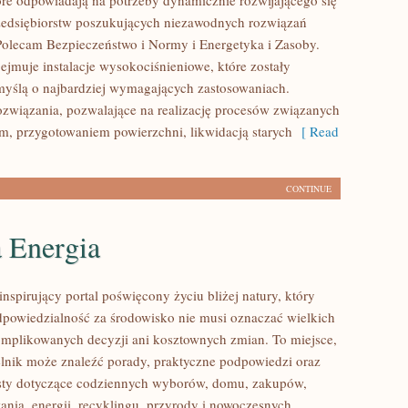
tóre odpowiadają na potrzeby dynamicznie rozwijającego się
zedsiębiorstw poszukujących niezawodnych rozwiązań
Polecam Bezpieczeństwo i Normy i Energetyka i Zasoby.
ejmuje instalacje wysokociśnieniowe, które zostały
yślą o najbardziej wymagających zastosowaniach.
związania, pozwalające na realizację procesów związanych
m, przygotowaniem powierzchni, likwidacją starych
[ Read
CONTINUE
a Energia
nspirujący portal poświęcony życiu bliżej natury, który
dpowiedzialność za środowisko nie musi oznaczać wielkich
mplikowanych decyzji ani kosztownych zmian. To miejsce,
lnik może znaleźć porady, praktyczne podpowiedzi oraz
ksty dotyczące codziennych wyborów, domu, zakupów,
ania, energii, recyklingu, przyrody i nowoczesnych