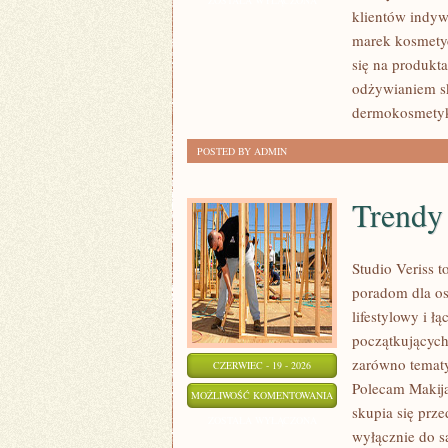
ZOSTAŁA WYŁĄCZONA
klientów indyw
marek kosmetyc
się na produkt
odżywianiem sk
dermokosmetyk
POSTED BY ADMIN
Trendy
Studio Veriss 
poradom dla os
lifestylowy i 
początkujących
zarówno tematy
CZERWIEC - 19 - 2026
Polecam Makija
TRENDY
MOŻLIWOŚĆ KOMENTOWANIA
skupia się prze
I
ZOSTAŁA WYŁĄCZONA
wyłącznie do s
NOWOŚCI