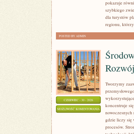
pokazuje równi
szybkiego zwie
dla turystów p
regionu, którz
POSTED BY ADMIN
Środow
Rozwó
Tworzymy zaaw
przemysłowego,
wykorzystujące
CZERWIEC - 30 - 2026
koncentruje si
ŚRODOWISKO
MOŻLIWOŚĆ KOMENTOWANIA
nowoczesnych r
I
ZOSTAŁA WYŁĄCZONA
gdzie liczy si
ZRÓWNOWAŻONY
procesów. Stro
ROZWÓJ