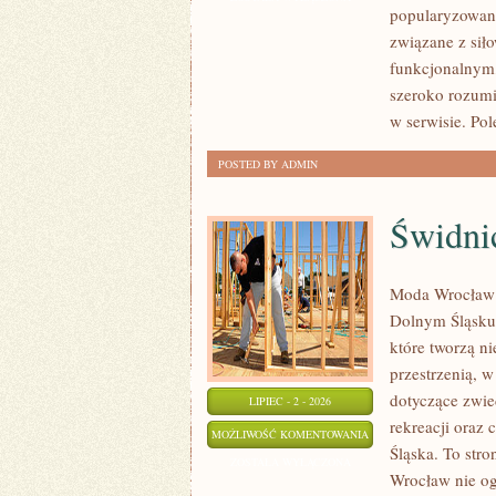
popularyzowani
związane z siło
funkcjonalnym,
szeroko rozumi
w serwisie. Pol
POSTED BY ADMIN
Świdni
Moda Wrocław t
Dolnym Śląsku
które tworzą ni
przestrzenią,
dotyczące zwied
LIPIEC - 2 - 2026
rekreacji oraz
ŚWIDNICA
MOŻLIWOŚĆ KOMENTOWANIA
Śląska. To stro
ZOSTAŁA WYŁĄCZONA
Wrocław nie ogr