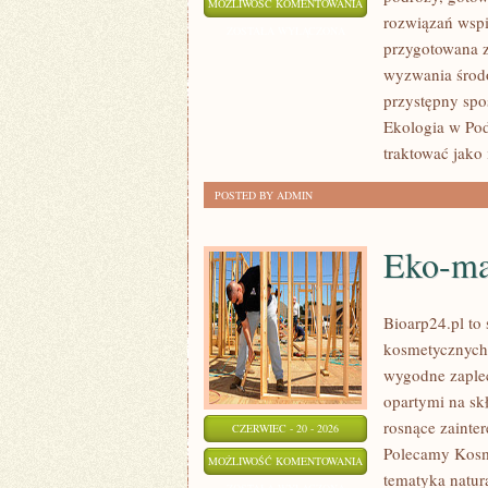
ZIELONA
MOŻLIWOŚĆ KOMENTOWANIA
rozwiązań wspie
ENERGIA
ZOSTAŁA WYŁĄCZONA
przygotowana z
wyzwania środo
przystępny spo
Ekologia w Pod
traktować jako
POSTED BY ADMIN
Eko-ma
Bioarp24.pl to
kosmetycznych 
wygodne zaplec
opartymi na skł
rosnące zainte
CZERWIEC - 20 - 2026
Polecamy Kosm
EKO-
MOŻLIWOŚĆ KOMENTOWANIA
tematyka natur
MAKIJAŻ