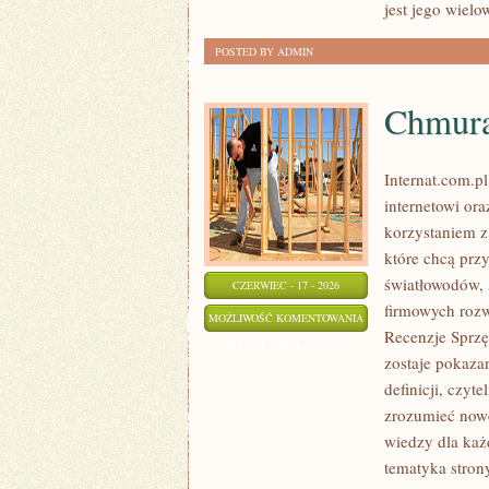
jest jego wiel
POSTED BY ADMIN
Chmura
Internat.com.p
internetowi or
korzystaniem z
które chcą prz
światłowodów, 
CZERWIEC - 17 - 2026
firmowych rozw
CHMURA
MOŻLIWOŚĆ KOMENTOWANIA
Recenzje Sprzę
I
ZOSTAŁA WYŁĄCZONA
zostaje pokaza
PRZECHOWYWANIE
definicji, czyt
DANYCH
zrozumieć nowe
wiedzy dla każ
tematyka stron