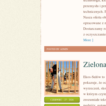
technologii, k
przemysłu i pr
technicznych. 
Nasza oferta ob
opracowane z m
Dostarczamy ro
z oczyszczanie
More ]
POSTED BY ADMIN
Zielon
Ekos-Sułów to i
pokazuje, że o
wyrzeczeń, sko
w którym czyte
zrozumiałe te
CZERWIEC - 27 - 2026
podróży, gotow