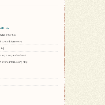
ama:
ełen opis tutaj
 stronę internetową
utaj
się więcej na ten temat
stronę internetową tutaj