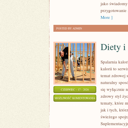
jako świadomy 
przygotowanie 
More ]
POSTED BY ADMIN
Diety 
Spalarnia kalo
kalorii to serw
temat zdrowej 
naturalny sposó
się wyłącznie n
CZERWIEC - 17 - 2026
zdrowy styl życ
DIETY
MOŻLIWOŚĆ KOMENTOWANIA
tematy, które 
I
ZOSTAŁA WYŁĄCZONA
jak i tych, któ
PLANY
świeżego spojr
ŻYWIENIOWE
Suplementacyjn