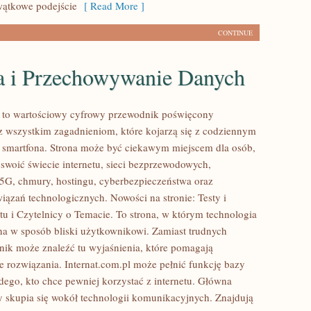
owątkowe podejście
[ Read More ]
CONTINUE
 i Przechowywanie Danych
l to wartościowy cyfrowy przewodnik poświęcony
az wszystkim zagadnieniom, które kojarzą się z codziennym
 smartfona. Strona może być ciekawym miejscem dla osób,
yswoić świecie internetu, sieci bezprzewodowych,
5G, chmury, hostingu, cyberbezpieczeństwa oraz
iązań technologicznych. Nowości na stronie: Testy i
tu i Czytelnicy o Temacie. To strona, w którym technologia
na w sposób bliski użytkownikowi. Zamiast trudnych
elnik może znaleźć tu wyjaśnienia, które pomagają
 rozwiązania. Internat.com.pl może pełnić funkcję bazy
dego, kto chce pewniej korzystać z internetu. Główna
y skupia się wokół technologii komunikacyjnych. Znajdują