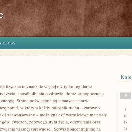
e
ERNETOWY
Kale
ść fizyczna to znacznie więcej niż tylko regularne
styl życia, sposób dbania o zdrowie, dobre samopoczucie
P
 energię. Strona poświęcona tej tematyce stanowi
azę porad, w którym każdy miłośnik ruchu – zarówno
3
jak i zaawansowany – może znaleźć wartościowe materiały
10
ingów, ćwiczeń, zdrowego stylu życia, odżywiania oraz
17
wijania własnej sprawności. Serwis koncentruje się na
24