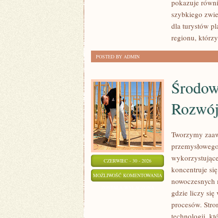
pokazuje równi
szybkiego zwie
dla turystów p
regionu, którz
POSTED BY ADMIN
Środow
Rozwó
Tworzymy zaaw
przemysłowego,
wykorzystujące
CZERWIEC - 30 - 2026
koncentruje si
ŚRODOWISKO
MOŻLIWOŚĆ KOMENTOWANIA
nowoczesnych r
I
ZOSTAŁA WYŁĄCZONA
gdzie liczy si
ZRÓWNOWAŻONY
procesów. Stro
ROZWÓJ
technologii, k