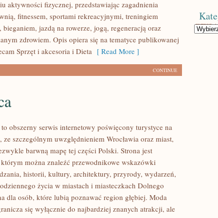
u aktywności fizycznej, przedstawiając zagadnienia
Kate
wnią, fitnessem, sportami rekreacyjnymi, treningiem
 bieganiem, jazdą na rowerze, jogą, regeneracją oraz
Kategorie
anym zdrowiem. Opis opiera się na tematyce publikowanej
ecam Sprzęt i akcesoria i Dieta
[ Read More ]
CONTINUE
ca
o obszerny serwis internetowy poświęcony turystyce na
, ze szczególnym uwzględnieniem Wrocławia oraz miast,
ezwykle barwną mapę tej części Polski. Strona jest
 w którym można znaleźć przewodnikowe wskazówki
zania, historii, kultury, architektury, przyrody, wydarzeń,
 codziennego życia w miastach i miasteczkach Dolnego
na dla osób, które lubią poznawać region głębiej. Moda
anicza się wyłącznie do najbardziej znanych atrakcji, ale