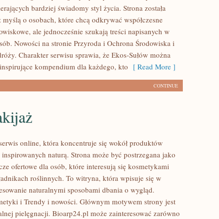
rających bardziej świadomy styl życia. Strona została
 myślą o osobach, które chcą odkrywać współczesne
wiskowe, ale jednocześnie szukają treści napisanych w
sób. Nowości na stronie Przyroda i Ochrona Środowiska i
róży. Charakter serwisu sprawia, że Ekos-Sułów można
 inspirujące kompendium dla każdego, kto
[ Read More ]
CONTINUE
kijaż
 serwis online, która koncentruje się wokół produktów
inspirowanych naturą. Strona może być postrzegana jako
ze ofertowe dla osób, które interesują się kosmetykami
adnikach roślinnych. To witryna, która wpisuje się w
resowanie naturalnymi sposobami dbania o wygląd.
etyki i Trendy i nowości. Głównym motywem strony jest
alnej pielęgnacji. Bioarp24.pl może zainteresować zarówno