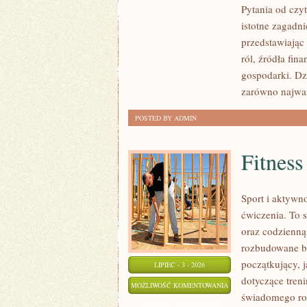
Pytania od czy
POLSCE
istotne zagadn
przedstawiając
ról, źródła fin
gospodarki. Dz
zarówno najwa
POSTED BY ADMIN
Fitness
Sport i aktywno
ćwiczenia. To 
oraz codzienną
rozbudowane b
początkujący, 
LIPIEC - 3 - 2026
dotyczące tren
FITNESS
MOŻLIWOŚĆ KOMENTOWANIA
świadomego roz
ZOSTAŁA WYŁĄCZONA