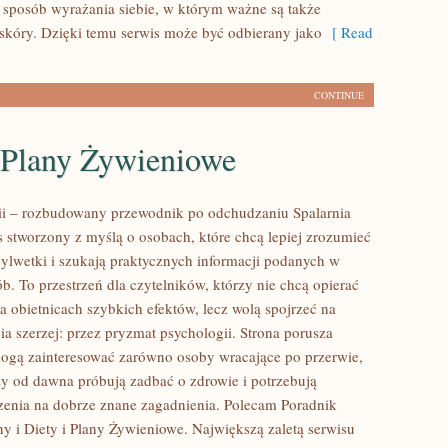
sposób wyrażania siebie, w którym ważne są także
skóry. Dzięki temu serwis może być odbierany jako
[ Read
CONTINUE
i Plany Żywieniowe
rii – rozbudowany przewodnik po odchudzaniu Spalarnia
is stworzony z myślą o osobach, które chcą lepiej zrozumieć
sylwetki i szukają praktycznych informacji podanych w
b. To przestrzeń dla czytelników, którzy nie chcą opierać
a obietnicach szybkich efektów, lecz wolą spojrzeć na
ia szerzej: przez pryzmat psychologii. Strona porusza
mogą zainteresować zarówno osoby wracające po przerwie,
rzy od dawna próbują zadbać o zdrowie i potrzebują
zenia na dobrze znane zagadnienia. Polecam Poradnik
y i Diety i Plany Żywieniowe. Największą zaletą serwisu