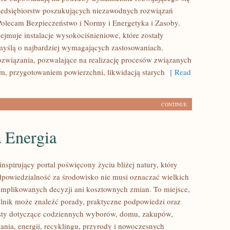
zedsiębiorstw poszukujących niezawodnych rozwiązań
Polecam Bezpieczeństwo i Normy i Energetyka i Zasoby.
ejmuje instalacje wysokociśnieniowe, które zostały
yślą o najbardziej wymagających zastosowaniach.
związania, pozwalające na realizację procesów związanych
m, przygotowaniem powierzchni, likwidacją starych
[ Read
CONTINUE
a Energia
nspirujący portal poświęcony życiu bliżej natury, który
dpowiedzialność za środowisko nie musi oznaczać wielkich
mplikowanych decyzji ani kosztownych zmian. To miejsce,
lnik może znaleźć porady, praktyczne podpowiedzi oraz
ksty dotyczące codziennych wyborów, domu, zakupów,
ania, energii, recyklingu, przyrody i nowoczesnych