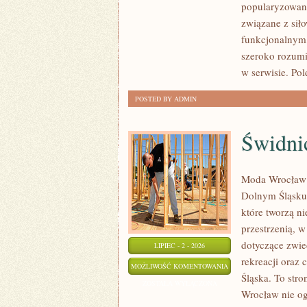
popularyzowani
związane z siło
funkcjonalnym,
szeroko rozumi
w serwisie. Pol
POSTED BY ADMIN
Świdni
Moda Wrocław t
Dolnym Śląsku
które tworzą ni
przestrzenią,
dotyczące zwied
LIPIEC - 2 - 2026
rekreacji oraz
ŚWIDNICA
MOŻLIWOŚĆ KOMENTOWANIA
Śląska. To stro
ZOSTAŁA WYŁĄCZONA
Wrocław nie ogr