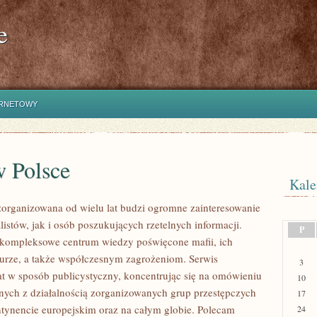
e
ERNETOWY
w Polsce
Kale
zorganizowana od wielu lat budzi ogromne zainteresowanie
istów, jak i osób poszukujących rzetelnych informacji.
P
 kompleksowe centrum wiedzy poświęcone mafii, ich
kturze, a także współczesnym zagrożeniom. Serwis
3
at w sposób publicystyczny, koncentrując się na omówieniu
10
nych z działalnością zorganizowanych grup przestępczych
17
ntynencie europejskim oraz na całym globie. Polecam
24