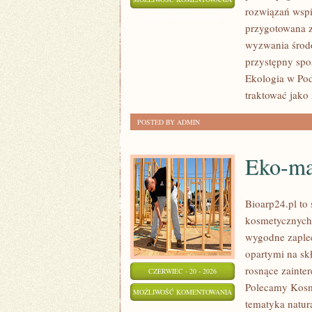
rozwiązań wspie
ENERGIA
ZOSTAŁA WYŁĄCZONA
przygotowana z
wyzwania środo
przystępny spo
Ekologia w Pod
traktować jako
POSTED BY ADMIN
Eko-ma
Bioarp24.pl to
kosmetycznych 
wygodne zaplec
opartymi na skł
rosnące zainte
CZERWIEC - 20 - 2026
Polecamy Kosm
EKO-
MOŻLIWOŚĆ KOMENTOWANIA
tematyka natur
MAKIJAŻ
ZOSTAŁA WYŁĄCZONA