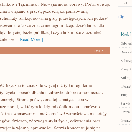
31
telników i Tajemnice i Niewyjaśnione Sprawy. Portal opisuje
ienia związane z przestępczością zorganizowaną,
« lip
 schematy funkcjonowania grup przestępczych, ich podział
ansowania, a także znaczenie tego rodzaju działalności dla
ięki bogatej bazie publikacji czytelnik może zrozumieć
Rekl
żniejsze
[ Read More ]
Odwiedź
CONTINUE
Dowiedz 
Zobacz p
Przejdź 
Kliknij,
ść fizyczna to znacznie więcej niż tylko regularne
Internet
styl życia, sposób dbania o zdrowie, dobre samopoczucie
Tutaj
 energię. Strona poświęcona tej tematyce stanowi
Serwis
azę porad, w którym każdy miłośnik ruchu – zarówno
Strona
jak i zaawansowany – może znaleźć wartościowe materiały
ingów, ćwiczeń, zdrowego stylu życia, odżywiania oraz
Internet
wijania własnej sprawności. Serwis koncentruje się na