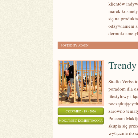
klientów indyw
marek kosmetyc
się na produkt
odżywianiem sk
dermokosmetyk
POSTED BY ADMIN
Trendy
Studio Veriss 
poradom dla os
lifestylowy i 
początkujących
zarówno tematy
CZERWIEC - 19 - 2026
Polecam Makija
TRENDY
MOŻLIWOŚĆ KOMENTOWANIA
skupia się prze
I
ZOSTAŁA WYŁĄCZONA
wyłącznie do s
NOWOŚCI