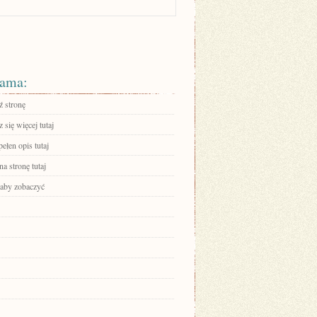
ama:
 stronę
się więcej tutaj
ełen opis tutaj
na stronę tutaj
 aby zobaczyć