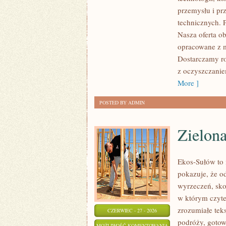
przemysłu i pr
technicznych. 
Nasza oferta ob
opracowane z m
Dostarczamy ro
z oczyszczanie
More ]
POSTED BY ADMIN
Zielon
Ekos-Sułów to i
pokazuje, że o
wyrzeczeń, sko
w którym czyte
zrozumiałe te
CZERWIEC - 27 - 2026
podróży, gotow
ZIELONA
MOŻLIWOŚĆ KOMENTOWANIA