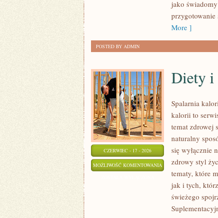
jako świadomy 
przygotowanie 
More ]
POSTED BY ADMIN
Diety 
Spalarnia kalo
kalorii to serw
temat zdrowej 
naturalny sposó
się wyłącznie n
CZERWIEC - 17 - 2026
zdrowy styl życ
DIETY
MOŻLIWOŚĆ KOMENTOWANIA
tematy, które 
I
ZOSTAŁA WYŁĄCZONA
jak i tych, któ
PLANY
świeżego spojr
ŻYWIENIOWE
Suplementacyjn