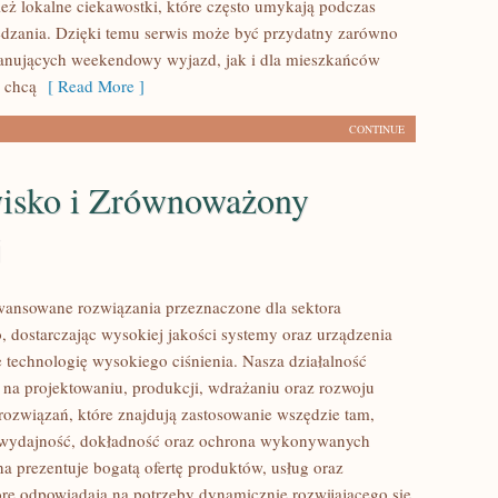
eż lokalne ciekawostki, które często umykają podczas
dzania. Dzięki temu serwis może być przydatny zarówno
lanujących weekendowy wyjazd, jak i dla mieszkańców
y chcą
[ Read More ]
CONTINUE
isko i Zrównoważony
j
ansowane rozwiązania przeznaczone dla sektora
 dostarczając wysokiej jakości systemy oraz urządzenia
 technologię wysokiego ciśnienia. Nasza działalność
ę na projektowaniu, produkcji, wdrażaniu oraz rozwoju
ozwiązań, które znajdują zastosowanie wszędzie tam,
ę wydajność, dokładność oraz ochrona wykonywanych
na prezentuje bogatą ofertę produktów, usług oraz
tóre odpowiadają na potrzeby dynamicznie rozwijającego się