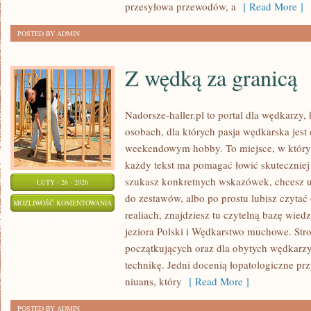
przesyłowa przewodów, a
[ Read More ]
POSTED BY ADMIN
Z wędką za granicą
Nadorsze-haller.pl to portal dla wędkarzy,
osobach, dla których pasja wędkarska jest
weekendowym hobby. To miejsce, w którym
każdy tekst ma pomagać łowić skuteczniej i
szukasz konkretnych wskazówek, chcesz 
LUTY - 26 - 2026
do zestawów, albo po prostu lubisz czytać
Z
MOŻLIWOŚĆ KOMENTOWANIA
realiach, znajdziesz tu czytelną bazę wiedz
WĘDKĄ
ZOSTAŁA WYŁĄCZONA
jeziora Polski i Wędkarstwo muchowe. Stro
ZA
początkujących oraz dla obytych wędkarzy,
GRANICĄ
technikę. Jedni docenią łopatologiczne pr
niuans, który
[ Read More ]
POSTED BY ADMIN