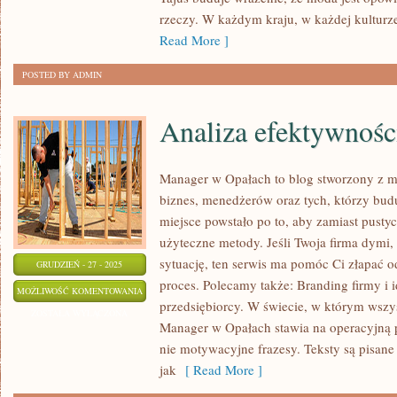
W
rzeczy. W każdym kraju, w każdej kulturz
RÓŻNYCH
Read More ]
KRAJACH
POSTED BY ADMIN
Analiza efektywnoś
Manager w Opałach to blog stworzony z 
biznes, menedżerów oraz tych, którzy budu
miejsce powstało po to, aby zamiast pustyc
użyteczne metody. Jeśli Twoja firma dymi, 
sytuację, ten serwis ma pomóc Ci złapać 
GRUDZIEŃ - 27 - 2025
proces. Polecamy także: Branding firmy i i
ANALIZA
MOŻLIWOŚĆ KOMENTOWANIA
przedsiębiorcy. W świecie, w którym wszy
EFEKTYWNOŚCI
ZOSTAŁA WYŁĄCZONA
Manager w Opałach stawia na operacyjną pr
PRACOWNIKÓW
nie motywacyjne frazesy. Teksty są pisane 
jak
[ Read More ]