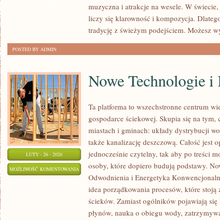
muzyczna i atrakcje na wesele. W świecie,
WESELE
liczy się klarowność i kompozycja. Dlate
tradycję z świeżym podejściem. Możesz w
POSTED BY ADMIN
Nowe Technologie i 
Ta platforma to wszechstronne centrum wi
gospodarce ściekowej. Skupia się na tym, 
miastach i gminach: układy dystrybucji wo
także kanalizację deszczową. Całość jest o
jednocześnie czytelny, tak aby po treści m
LUTY - 26 - 2026
osoby, które dopiero budują podstawy. Now
NOWE
MOŻLIWOŚĆ KOMENTOWANIA
Odwodnienia i Energetyka Konwencjonalna
TECHNOLOGIE
ZOSTAŁA WYŁĄCZONA
idea porządkowania procesów, które stoją
I
ścieków. Zamiast ogólników pojawiają się
INNOWACJE
płynów, nauka o obiegu wody, zatrzymyw