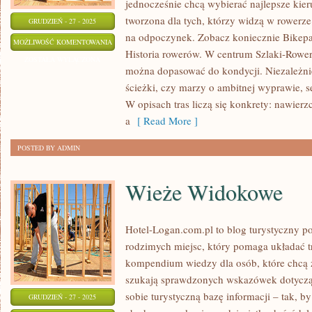
jednocześnie chcą wybierać najlepsze kier
tworzona dla tych, którzy widzą w rowerze
GRUDZIEŃ - 27 - 2025
na odpoczynek. Zobacz koniecznie Bikepac
PRACA
MOŻLIWOŚĆ KOMENTOWANIA
Historia rowerów. W centrum Szlaki-Rower
I
ZOSTAŁA WYŁĄCZONA
można dopasować do kondycji. Niezależnie
BIZNES
ścieżki, czy marzy o ambitnej wyprawie, 
NA
W opisach tras liczą się konkrety: nawierz
ROWERZE
a
[ Read More ]
POSTED BY ADMIN
Wieże Widokowe
Hotel-Logan.com.pl to blog turystyczny 
rodzimych miejsc, który pomaga układać 
kompendium wiedzy dla osób, które chcą z
szukają sprawdzonych wskazówek dotycząc
sobie turystyczną bazę informacji – tak, 
GRUDZIEŃ - 27 - 2025