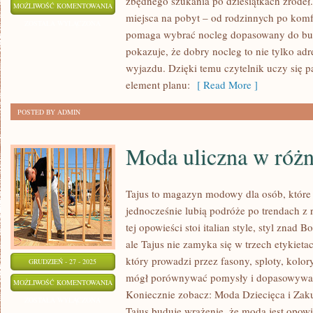
zbędnego szukania po dziesiątkach źródeł.
WIEŻE
MOŻLIWOŚĆ KOMENTOWANIA
miejsca na pobyt – od rodzinnych po komf
WIDOKOWE
ZOSTAŁA WYŁĄCZONA
pomaga wybrać nocleg dopasowany do bud
pokazuje, że dobry nocleg to nie tylko adr
wyjazdu. Dzięki temu czytelnik uczy się p
element planu:
[ Read More ]
POSTED BY ADMIN
Moda uliczna w różn
Tajus to magazyn modowy dla osób, które 
jednocześnie lubią podróże po trendach z 
tej opowieści stoi italian style, styl znad 
ale Tajus nie zamyka się w trzech etykieta
który prowadzi przez fasony, sploty, kolory
GRUDZIEŃ - 27 - 2025
mógł porównywać pomysły i dopasowywać 
MODA
MOŻLIWOŚĆ KOMENTOWANIA
Koniecznie zobacz: Moda Dziecięca i Zaku
ULICZNA
ZOSTAŁA WYŁĄCZONA
Tajus buduje wrażenie, że moda jest opowi