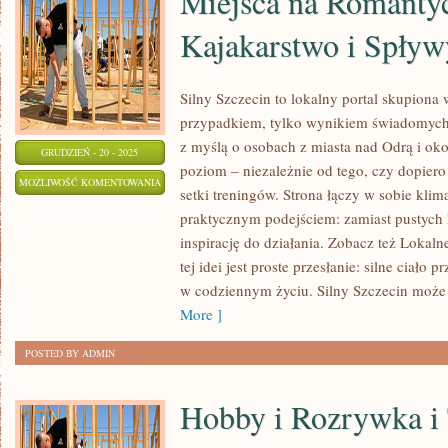
Miejsca na Romanty
Kajakarstwo i Spływ
Silny Szczecin to lokalny portal skupiona wo
przypadkiem, tylko wynikiem świadomych
z myślą o osobach z miasta nad Odrą i oko
GRUDZIEŃ - 20 - 2025
poziom – niezależnie od tego, czy dopiero
MIEJSCA
MOŻLIWOŚĆ KOMENTOWANIA
setki treningów. Strona łączy w sobie klim
NA
ZOSTAŁA WYŁĄCZONA
praktycznym podejściem: zamiast pustych h
ROMANTYCZNY
inspirację do działania. Zobacz też Lokaln
WYPAD
tej idei jest proste przesłanie: silne ciało 
I
w codziennym życiu. Silny Szczecin może 
KAJAKARSTWO
More ]
I
POSTED BY ADMIN
SPŁYWY
Hobby i Rozrywka i