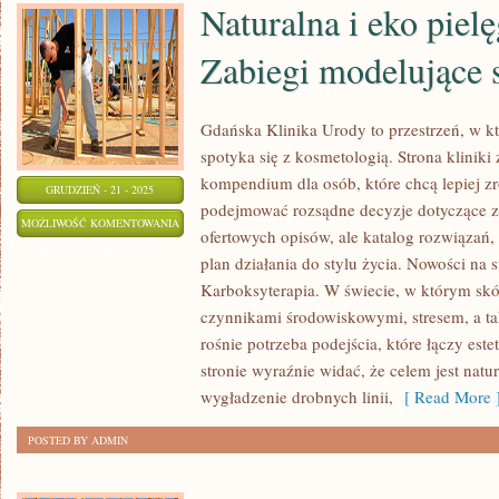
Naturalna i eko pielę
Zabiegi modelujące 
Gdańska Klinika Urody to przestrzeń, w 
spotyka się z kosmetologią. Strona kliniki
kompendium dla osób, które chcą lepiej zr
GRUDZIEŃ - 21 - 2025
podejmować rozsądne decyzje dotyczące zab
NATURALNA
MOŻLIWOŚĆ KOMENTOWANIA
ofertowych opisów, ale katalog rozwiązań, 
I
ZOSTAŁA WYŁĄCZONA
plan działania do stylu życia. Nowości na s
EKO
Karboksyterapia. W świecie, w którym skó
PIELĘGNACJA
czynnikami środowiskowymi, stresem, a 
I
rośnie potrzeba podejścia, które łączy es
ZABIEGI
stronie wyraźnie widać, że celem jest natu
MODELUJĄCE
wygładzenie drobnych linii,
[ Read More 
SYLWETKĘ
POSTED BY ADMIN