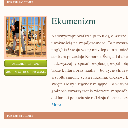
POSTED BY ADMIN
Ekumenizm
NadzwyczajniSzafarze.pl to blog o wierze, 
uważnością na współczesność. To przestrze
pogłębiać swoją wiarę oraz lepiej rozumieć 
centrum pozostaje Komunia Święta i diako
nadzwyczajny sposób wspierają wspólnotę
GRUDZIEŃ - 25 - 2025
także kultura oraz nauka – bo życie chrześc
EKUMENIZM
MOŻLIWOŚĆ KOMENTOWANIA
współbrzmienie serca i rozumu. Ciekawe kat
ZOSTAŁA WYŁĄCZONA
święte i Mity i legendy religijne. To witr
godność towarzyszenia wiernym w sposób p
deklaracji pojawia się refleksja duszpaster
More ]
POSTED BY ADMIN