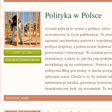
Polityka w Polsce
ryszard-galla.pl to serwis o polityce, któ
uczestnictwie w życiu publicznym. To prze
ogarniać mechanizmy państwa i wspólnoty
polityce krajowej, a jednocześnie budować
porównania i obserwacje. W centrum pozos
LUTY - 25 - 2026
demokracji, a także to, jak decyzje pode
POLITYKA
MOŻLIWOŚĆ KOMENTOWANIA
przekładają się na codzienność. Nowości na
W
ZOSTAŁA WYŁĄCZONA
polityczna Blog jest pisany w duchu porzą
POLSCE
spłycania sensu. Chodzi o to, by tematy ta
administracja lokalna, gwarancje konstytu
demokratyczne stały się zrozumiałe. To mi
POSTED BY ADMIN