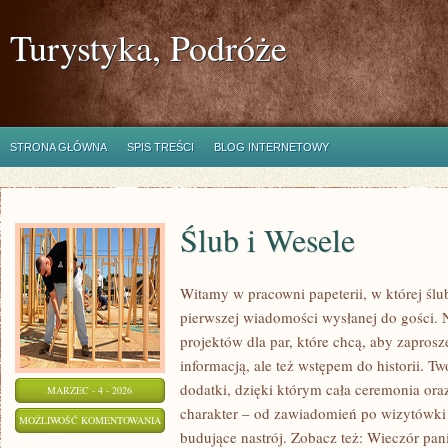
Turystyka, Podróże
STRONA GŁÓWNA
SPIS TREŚCI
BLOG INTERNETOWY
Ślub i Wesele
Witamy w pracowni papeterii, w której śl
pierwszej wiadomości wysłanej do gości. 
projektów dla par, które chcą, aby zaprosz
informacją, ale też wstępem do historii. T
dodatki, dzięki którym cała ceremonia ora
MARZEC - 4 - 2026
charakter – od zawiadomień po wizytówki 
ŚLUB
MOŻLIWOŚĆ KOMENTOWANIA
budujące nastrój. Zobacz też: Wieczór pan
I
ZOSTAŁA WYŁĄCZONA