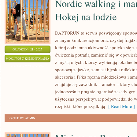
Nordic walking i mar
Hokej na lodzie
DAPTORUN to serwis poświęcony sportow
znanym konkurencjom oraz czystej frajdzie
której codzienna aktywność spotyka się z 
GRUDZIEŃ - 21 - 2025
ćwiczenia potrafią zamienić się w opowieść
NORDIC
MOŻLIWOŚĆ KOMENTOWANIA
z myślą o tych, którzy wybierają lokalne b
WALKING
ZOSTAŁA WYŁĄCZONA
sportową zajawkę, zamiast błysku reflekto
I
akcesoria i Piłka ręczna młodzieżowa i
MARSZE
znajduje się zawodnik – amator – który chc
SPORTOWE
jednocześnie pragnie ogarniać zasady gry.
I
użyteczna perspektywa: podpowiedzi do wdr
HOKEJ
rozpiski, które porządkują
[ Read More ]
NA
POSTED BY ADMIN
LODZIE