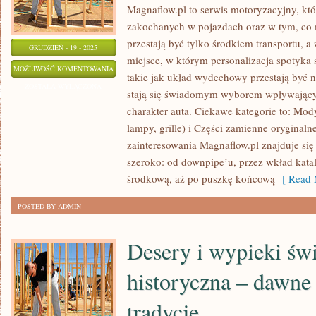
Magnaflow.pl to serwis motoryzacyjny, kt
zakochanych w pojazdach oraz w tym, co 
przestają być tylko środkiem transportu, a
GRUDZIEŃ - 19 - 2025
miejsce, w którym personalizacja spotyka 
HYDRAULICZNE
MOŻLIWOŚĆ KOMENTOWANIA
takie jak układ wydechowy przestają być
I
ZOSTAŁA WYŁĄCZONA
stają się świadomym wyborem wpływając
PNEUMATYCZNE
charakter auta. Ciekawe kategorie to: Mod
ZAWIESZENIE
lampy, grille) i Części zamienne oryginal
zainteresowania Magnaflow.pl znajduje s
szeroko: od downpipe’u, przez wkład katalit
środkową, aż po puszkę końcową
[ Read 
POSTED BY ADMIN
Desery i wypieki świ
historyczna – dawne 
tradycje