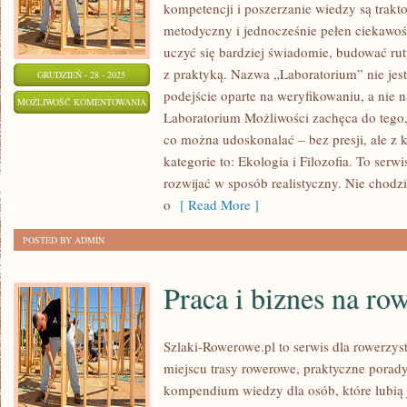
kompetencji i poszerzanie wiedzy są trakt
metodyczny i jednocześnie pełen ciekawoś
uczyć się bardziej świadomie, budować rut
z praktyką. Nazwa „Laboratorium” nie jes
GRUDZIEŃ - 28 - 2025
podejście oparte na weryfikowaniu, a nie n
CITIZEN
MOŻLIWOŚĆ KOMENTOWANIA
Laboratorium Możliwości zachęca do tego,
SCIENCE
ZOSTAŁA WYŁĄCZONA
co można udoskonalać – bez presji, ale z
kategorie to: Ekologia i Filozofia. To serwi
rozwijać w sposób realistyczny. Nie chodz
o
[ Read More ]
POSTED BY ADMIN
Praca i biznes na ro
Szlaki-Rowerowe.pl to serwis dla rowerzys
miejscu trasy rowerowe, praktyczne porad
kompendium wiedzy dla osób, które lubią j