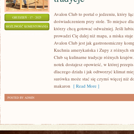
Avalon Club to portal o jedzeniu, który łą
GRUDZIEŃ - 17 - 2025
doświadczeniem przy stole. To miejsce dl
DESERY
MOŻLIWOŚĆ KOMENTOWANIA
którzy chcą gotować odważniej. Jeśli lub
I
ZOSTAŁA WYŁĄCZONA
prowadzi Cię dalej niż mapa, a miska staj
WYPIEKI
Avalon Club jest jak gastronomiczny komp
ŚWIATA
Kuchnia amerykańska i Zupy z różnych st
I
Club są kulinarne tradycje różnych krajów
KUCHNIA
notek dostajesz opowieść, w której przepi
dlaczego działa i jak odtworzyć klimat mie
HISTORYCZNA
surówka może stać się czymś więcej niż d
–
makaron
[ Read More ]
DAWNE
PRZEPISY
POSTED BY ADMIN
I
TRADYCJE