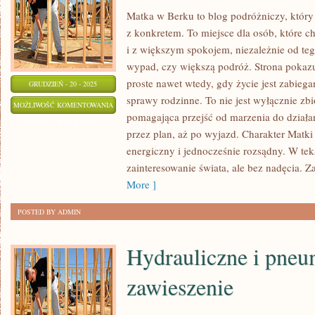
Matka w Berku to blog podróżniczy, który
z konkretem. To miejsce dla osób, które c
i z większym spokojem, niezależnie od te
wypad, czy większą podróż. Strona pokaz
proste nawet wtedy, gdy życie jest zabiega
GRUDZIEŃ - 20 - 2025
sprawy rodzinne. To nie jest wyłącznie zbi
HOBBY
MOŻLIWOŚĆ KOMENTOWANIA
pomagająca przejść od marzenia do działa
I
ZOSTAŁA WYŁĄCZONA
przez plan, aż po wyjazd. Charakter Matk
ROZRYWKA
energiczny i jednocześnie rozsądny. W tek
I
zainteresowanie świata, ale bez nadęcia. 
TORONTO
More ]
POSTED BY ADMIN
Hydrauliczne i pneu
zawieszenie