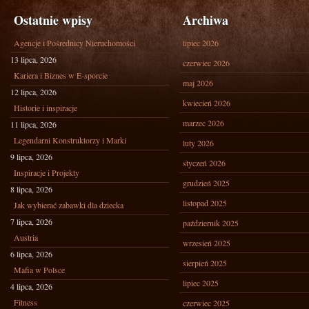
Ostatnie wpisy
Archiwa
Agencje i Pośrednicy Nieruchomości
lipiec 2026
13 lipca, 2026
czerwiec 2026
Kariera i Biznes w E-sporcie
maj 2026
12 lipca, 2026
kwiecień 2026
Historie i inspiracje
marzec 2026
11 lipca, 2026
Legendarni Konstruktorzy i Marki
luty 2026
9 lipca, 2026
styczeń 2026
Inspiracje i Projekty
grudzień 2025
8 lipca, 2026
listopad 2025
Jak wybierać zabawki dla dziecka
7 lipca, 2026
październik 2025
Austria
wrzesień 2025
6 lipca, 2026
sierpień 2025
Mafia w Polsce
lipiec 2025
4 lipca, 2026
Fitness
czerwiec 2025