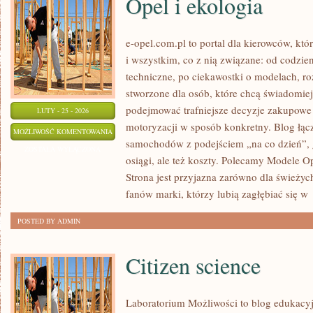
Opel i ekologia
e-opel.com.pl to portal dla kierowców, któ
i wszystkim, co z nią związane: od codzien
techniczne, po ciekawostki o modelach, ro
stworzone dla osób, które chcą świadomie
podejmować trafniejsze decyzje zakupowe 
LUTY - 25 - 2026
motoryzacji w sposób konkretny. Blog łąc
OPEL
MOŻLIWOŚĆ KOMENTOWANIA
samochodów z podejściem „na co dzień”, gd
I
ZOSTAŁA WYŁĄCZONA
osiągi, ale też koszty. Polecamy Modele O
EKOLOGIA
Strona jest przyjazna zarówno dla świeżych 
fanów marki, którzy lubią zagłębiać się w
POSTED BY ADMIN
Citizen science
Laboratorium Możliwości to blog edukacy