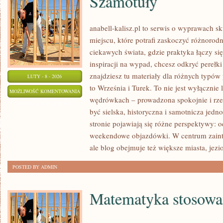
Szamotuły
anabell-kalisz.pl to serwis o wyprawach s
miejscu, które potrafi zaskoczyć różnorodn
ciekawych świata, gdzie praktyka łączy się 
inspiracji na wypad, chcesz odkryć pereł
znajdziesz tu materiały dla różnych typó
LUTY - 8 - 2026
to Września i Turek. To nie jest wyłącznie li
SZAMOTUŁY
MOŻLIWOŚĆ KOMENTOWANIA
wędrówkach – prowadzona spokojnie i rze
ZOSTAŁA WYŁĄCZONA
być sielska, historyczna i samotnicza jedn
stronie pojawiają się różne perspektywy: 
weekendowe objazdówki. W centrum zainter
ale blog obejmuje też większe miasta, jezio
POSTED BY ADMIN
Matematyka stosowa