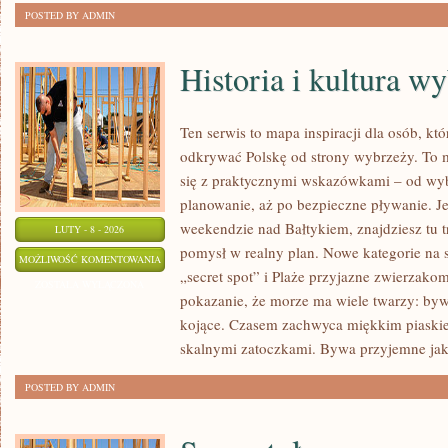
POSTED BY ADMIN
Historia i kultura w
Ten serwis to mapa inspiracji dla osób, kt
odkrywać Polskę od strony wybrzeży. To m
się z praktycznymi wskazówkami – od wyb
planowanie, aż po bezpieczne pływanie. J
weekendzie nad Bałtykiem, znajdziesz tu t
LUTY - 8 - 2026
pomysł w realny plan. Nowe kategorie na st
HISTORIA
MOŻLIWOŚĆ KOMENTOWANIA
„secret spot” i Plaże przyjazne zwierzakom
I
ZOSTAŁA WYŁĄCZONA
pokazanie, że morze ma wiele twarzy: bywa 
KULTURA
kojące. Czasem zachwyca miękkim piaski
WYBRZEŻY
skalnymi zatoczkami. Bywa przyjemne jak
POSTED BY ADMIN