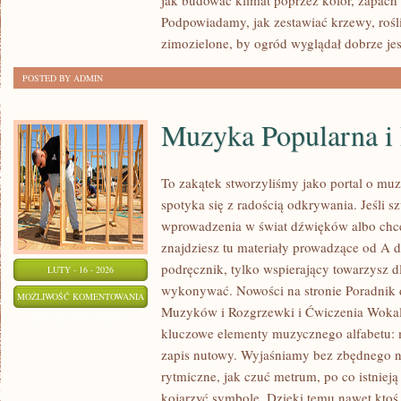
jak budować klimat poprzez kolor, zapach 
Podpowiadamy, jak zestawiać krzewy, rośl
zimozielone, by ogród wyglądał dobrze jes
POSTED BY ADMIN
Muzyka Popularna 
To zakątek stworzyliśmy jako portal o mu
spotyka się z radością odkrywania. Jeśli 
wprowadzenia w świat dźwięków albo chc
znajdziesz tu materiały prowadzące od A d
podręcznik, tylko wspierający towarzysz dl
LUTY - 16 - 2026
wykonywać. Nowości na stronie Poradnik
MUZYKA
MOŻLIWOŚĆ KOMENTOWANIA
Muzyków i Rozgrzewki i Ćwiczenia Wokal
POPULARNA
ZOSTAŁA WYŁĄCZONA
kluczowe elementy muzycznego alfabetu: 
I
zapis nutowy. Wyjaśniamy bez zbędnego n
ROZRYWKOWA
rytmiczne, jak czuć metrum, po co istnieją
kojarzyć symbole. Dzięki temu nawet ktoś