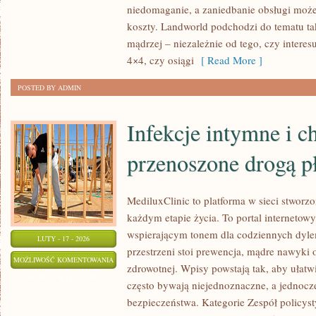
niedomaganie, a zaniedbanie obsługi może
PREMIUM
koszty. Landworld podchodzi do tematu ta
mądrzej – niezależnie od tego, czy interes
4×4, czy osiągi
[ Read More ]
POSTED BY ADMIN
Infekcje intymne i c
przenoszone drogą p
MediluxClinic to platforma w sieci stworz
każdym etapie życia. To portal internetowy
wspierającym tonem dla codziennych dyle
LUTY - 17 - 2026
przestrzeni stoi prewencja, mądre nawyki
INFEKCJE
MOŻLIWOŚĆ KOMENTOWANIA
zdrowotnej. Wpisy powstają tak, aby ułatwi
INTYMNE
ZOSTAŁA WYŁĄCZONA
często bywają niejednoznaczne, a jednocz
I
bezpieczeństwa. Kategorie Zespół policys
CHOROBY