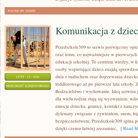
POSTED BY ADMIN
Komunikacja z dzie
Przedszkole309 to serwis poświęcony opi
oraz temu, co najważniejsze w pierwszych 
edukacji szkolnej. To centrum wiedzy, w 
osoby wspierające dzieci znajdą sprawdzon
dnia z maluchem oraz dojrzewania dzieck
LUTY - 15 - 2026
toddlerowego aż po pierwsze lata szkoły. 
KOMUNIKACJA
MOŻLIWOŚĆ KOMENTOWANIA
Rodzicielstwo i wychowanie. Ideą serwisu 
Z
ZOSTAŁA WYŁĄCZONA
dla wielu rodzin stają się wyzwaniem: wd
DZIECKIEM
emocje dziecka, granice, kontakt z nauczy
dylematy związane z żywieniem, snem, hig
bezpieczeństwem. Przedszkole309 spina p
dzięki czemu łatwiej zrozumieć,
[ Read M