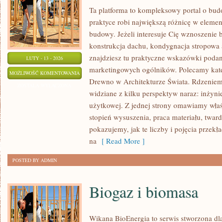
Ta platforma to kompleksowy portal o bu
praktyce robi największą różnicę w eleme
budowy. Jeżeli interesuje Cię wznoszenie 
konstrukcja dachu, kondygnacja stropowa al
znajdziesz tu praktyczne wskazówki poda
LUTY - 13 - 2026
marketingowych ogólników. Polecamy kat
IMPREGNACJA
MOŻLIWOŚĆ KOMENTOWANIA
Drewno w Architekturze Świata. Rdzeniem
I
ZOSTAŁA WYŁĄCZONA
widziane z kilku perspektyw naraz: inżynier
OCHRONA
użytkowej. Z jednej strony omawiamy właś
DREWNA
stopień wysuszenia, praca materiału, twardo
pokazujemy, jak te liczby i pojęcia przekł
na
[ Read More ]
POSTED BY ADMIN
Biogaz i biomasa
Wikana BioEnergia to serwis stworzona dl