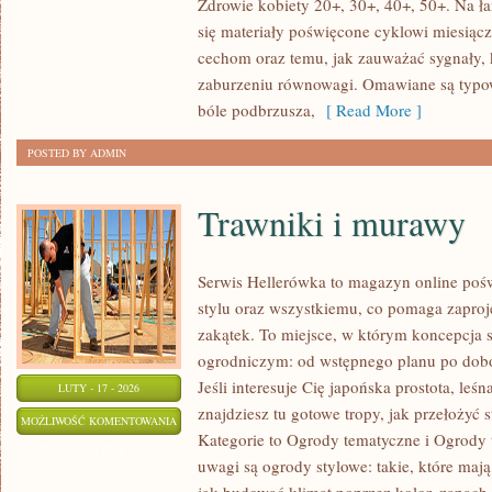
Zdrowie kobiety 20+, 30+, 40+, 50+. Na ł
PRZENOSZONE
się materiały poświęcone cyklowi miesią
DROGĄ
cechom oraz temu, jak zauważać sygnały,
PŁCIOWĄ
zaburzeniu równowagi. Omawiane są typow
bóle podbrzusza,
[ Read More ]
POSTED BY ADMIN
Trawniki i murawy
Serwis Hellerówka to magazyn online po
stylu oraz wszystkiemu, co pomaga zaproj
zakątek. To miejsce, w którym koncepcja 
ogrodniczym: od wstępnego planu po dobór 
Jeśli interesuje Cię japońska prostota, le
LUTY - 17 - 2026
znajdziesz tu gotowe tropy, jak przełożyć s
TRAWNIKI
MOŻLIWOŚĆ KOMENTOWANIA
Kategorie to Ogrody tematyczne i Ogrody
I
ZOSTAŁA WYŁĄCZONA
uwagi są ogrody stylowe: takie, które maj
MURAWY