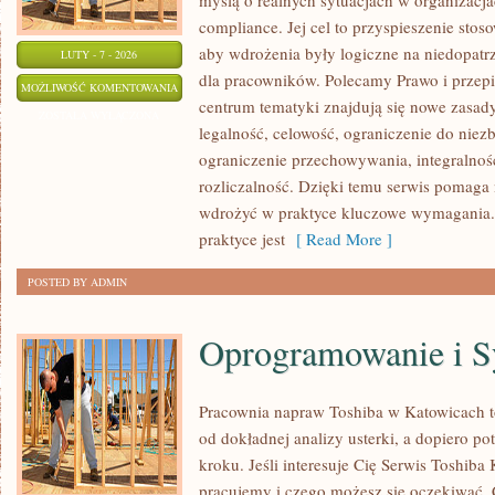
myślą o realnych sytuacjach w organizacja
compliance. Jej cel to przyspieszenie stos
aby wdrożenia były logiczne na niedopatrz
LUTY - 7 - 2026
dla pracowników. Polecamy Prawo i przep
AUDYTY
MOŻLIWOŚĆ KOMENTOWANIA
centrum tematyki znajdują się nowe zasad
I
ZOSTAŁA WYŁĄCZONA
legalność, celowość, ograniczenie do nie
CERTYFIKACJE
ograniczenie przechowywania, integralność
rozliczalność. Dzięki temu serwis pomaga n
wdrożyć w praktyce kluczowe wymagania. 
praktyce jest
[ Read More ]
POSTED BY ADMIN
Oprogramowanie i S
Pracownia napraw Toshiba w Katowicach 
od dokładnej analizy usterki, a dopiero 
kroku. Jeśli interesuje Cię Serwis Toshiba 
pracujemy i czego możesz się oczekiwać. 