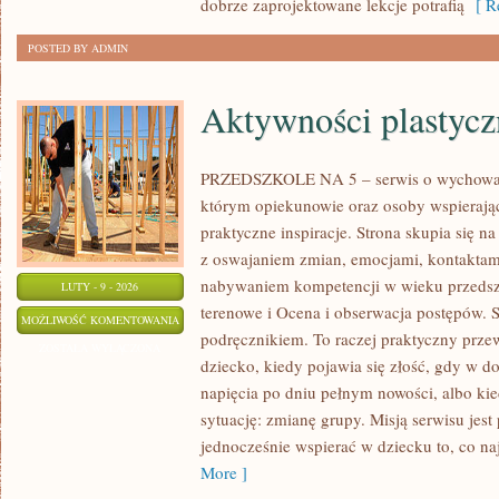
dobrze zaprojektowane lekcje potrafią
[ Re
POSTED BY ADMIN
Aktywności plastycz
PRZEDSZKOLE NA 5 – serwis o wychowan
którym opiekunowie oraz osoby wspierając
praktyczne inspiracje. Strona skupia się n
z oswajaniem zmian, emocjami, kontaktam
nabywaniem kompetencji w wieku przeds
LUTY - 9 - 2026
terenowe i Ocena i obserwacja postępów. S
AKTYWNOŚCI
MOŻLIWOŚĆ KOMENTOWANIA
podręcznikiem. To raczej praktyczny prze
PLASTYCZNE
ZOSTAŁA WYŁĄCZONA
dziecko, kiedy pojawia się złość, gdy w 
napięcia po dniu pełnym nowości, albo ki
sytuację: zmianę grupy. Misją serwisu jes
jednocześnie wspierać w dziecku to, co na
More ]