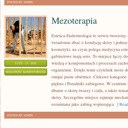
POSTED BY ADMIN
Mezoterapia
Estetica-Endermologia to serwis tworzony 
świadomie dbać o kondycję skóry i jednocz
kosmetyki, na czym polega medycyna este
gabinetowe mają sens. To miejsce łączy d
wiedzą o komponentach i procesach zacho
LUTY - 15 - 2026
organizmie. Dzięki temu czytelnik może do
MEZOTERAPIA
MOŻLIWOŚĆ KOMENTOWANIA
omijać puste obietnice. Ciekawe kategorie t
ZOSTAŁA WYŁĄCZONA
piękno i Poradniki zabiegowe. W centrum z
dbanie o skórę twarzy i ciała, a także tem
skóry. Szczególne miejsce zajmuje mechan
rozumiana jako zabieg wspierająca
[ Read
POSTED BY ADMIN