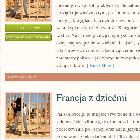
bioenergii w sposób praktyczny, ale jedno
porządkuje wiedzę o tym, jak biomasa może
mocy, jak wygląda łańcuch dostaw, oraz n
wchodzą koszty i efektywność. Kategorie 
LUTY - 12 - 2026
wodna. Na stronie przewija się myśl, że z
BIOGAZ
MOŻLIWOŚĆ KOMENTOWANIA
dzieje się wyłącznie w wielkich hasłach, 
I
ZOSTAŁA WYŁĄCZONA
jaki surowiec ma sens, jakie urządzenie pa
BIOMASA
parametry paliwa, i jak złożyć to wszystko
kompas, które
[ Read More ]
POSTED BY ADMIN
Francja z dziećmi
ParisGliwice.pl to miejsce stworzone dla os
jednocześnie szlifują język francuski. To
podróżowania po Francji oraz nauki język
rozmowach z mieszkańcami. Jeśli szukasz i