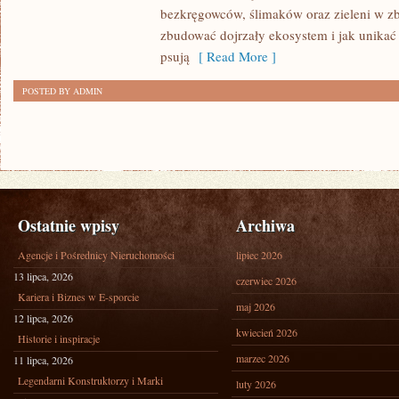
bezkręgowców, ślimaków oraz zieleni w zb
zbudować dojrzały ekosystem i jak unikać
psują
[ Read More ]
POSTED BY ADMIN
Ostatnie wpisy
Archiwa
Agencje i Pośrednicy Nieruchomości
lipiec 2026
13 lipca, 2026
czerwiec 2026
Kariera i Biznes w E-sporcie
maj 2026
12 lipca, 2026
kwiecień 2026
Historie i inspiracje
marzec 2026
11 lipca, 2026
Legendarni Konstruktorzy i Marki
luty 2026