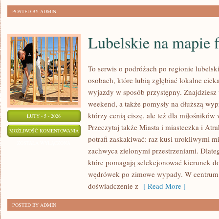
POSTED BY ADMIN
Lubelskie na mapie 
To serwis o podróżach po regionie lubelsk
osobach, które lubią zgłębiać lokalne cie
wyjazdy w sposób przystępny. Znajdziesz t
weekend, a także pomysły na dłuższą wypr
którzy cenią ciszę, ale też dla miłośników 
LUTY - 5 - 2026
Przeczytaj także Miasta i miasteczka i Atr
LUBELSKIE
MOŻLIWOŚĆ KOMENTOWANIA
potrafi zaskakiwać: raz kusi urokliwymi 
NA
ZOSTAŁA WYŁĄCZONA
zachwyca zielonymi przestrzeniami. Dlatego
MAPIE
które pomagają selekcjonować kierunek do 
FILMOWEJ
wędrówek po zimowe wypady. W centrum 
doświadczenie z
[ Read More ]
POSTED BY ADMIN