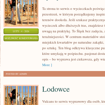
Ta strona to serwis o wycieczkach poświę
przestrzeń, w którym porządkujemy inspir
terenów dookoła. Jeśli szukasz praktycz
wycieczek albo dłuższych tras, znajdziesz 
uwagą na praktykę. To Śląsk bez zadęcia, a
LUTY - 4 - 2026
teraźniejszości. W centrum materiałów sto
TYCHY
MOŻLIWOŚĆ KOMENTOWANIA
miejskich kwartałów po naturalne zakątki
ZOSTAŁA WYŁĄCZONA
po sztukę. Ten blog odkrywa klasyczne pun
które umykają w pośpiechu. pasjonat dostaj
opis – bo wyprawa jest ciekawsza, gdy wi
More ]
POSTED BY ADMIN
Lodowce
Vulcans to serwis wyprawowy dla osób, kt