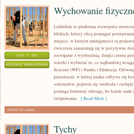
Wychowanie fizyczn
Lulitulisie to platforma rozwojowa stworz
bliskich, którzy chcą pomagać poznawanie
miejsce, w którym umiejętności są podawa
ćwiczenia zamieniają się w pozytywne doś
rozwijanie z wyobraźnią, dzięki czemu pr
LUTY - 5 - 2026
ścieżki i wybierać to, co najbardziej wci
WYCHOWANIE
MOŻLIWOŚĆ KOMENTOWANIA
fizyczne (WF) i Nauka i Edukacja. Główną 
FIZYCZNE
ZOSTAŁA WYŁĄCZONA
przestrzeni, w której nauka odbywa się be
(WF)
schematów, pojawia się swoboda i zachęta 
pomaga budować odwagę, bo każde małe po
świętowania.
[ Read More ]
POSTED BY ADMIN
Tychy