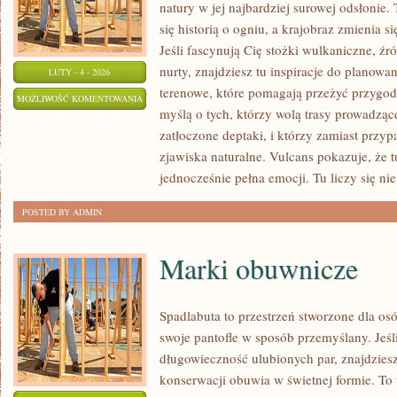
natury w jej najbardziej surowej odsłonie.
się historią o ogniu, a krajobraz zmienia 
Jeśli fascynują Cię stożki wulkaniczne, źr
nurty, znajdziesz tu inspiracje do planowan
LUTY - 4 - 2026
terenowe, które pomagają przeżyć przygod
LODOWCE
MOŻLIWOŚĆ KOMENTOWANIA
myślą o tych, którzy wolą trasy prowadząc
ZOSTAŁA WYŁĄCZONA
zatłoczone deptaki, i którzy zamiast przy
zjawiska naturalne. Vulcans pokazuje, że
jednocześnie pełna emocji. Tu liczy się nie 
POSTED BY ADMIN
Marki obuwnicze
Spadlabuta to przestrzeń stworzone dla os
swoje pantofle w sposób przemyślany. Jeśl
długowieczność ulubionych par, znajdziesz
konserwacji obuwia w świetnej formie. To