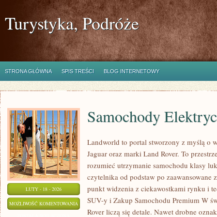
Turystyka, Podróże
STRONA GŁÓWNA
SPIS TREŚCI
BLOG INTERNETOWY
Samochody Elektry
Landworld to portal stworzony z myślą o 
Jaguar oraz marki Land Rover. To przestrze
rozumieć utrzymanie samochodu klasy luk
czytelnika od podstaw po zaawansowane z
punkt widzenia z ciekawostkami rynku i t
LUTY - 18 - 2026
SUV-y i Zakup Samochodu Premium W św
SAMOCHODY
MOŻLIWOŚĆ KOMENTOWANIA
Rover liczą się detale. Nawet drobne ozna
ELEKTRYCZNE
ZOSTAŁA WYŁĄCZONA