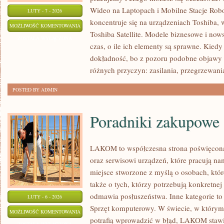
Wideo na Laptopach i Mobilne Stacje Robo
LUTY - 7 - 2026
koncentruje się na urządzeniach Toshiba, 
OPROGRAMOWANIE
MOŻLIWOŚĆ KOMENTOWANIA
Toshiba Satellite. Modele biznesowe i nows
I
ZOSTAŁA WYŁĄCZONA
czas, o ile ich elementy są sprawne. Kiedy 
SYSTEMY
dokładność, bo z pozoru podobne objawy
różnych przyczyn: zasilania, przegrzewani
POSTED BY ADMIN
Poradniki zakupowe
LAKOM to współczesna strona poświęcon
oraz serwisowi urządzeń, które pracują n
miejsce stworzone z myślą o osobach, któ
także o tych, którzy potrzebują konkretn
odmawia posłuszeństwa. Inne kategorie to 
LUTY - 6 - 2026
Sprzęt komputerowy. W świecie, w którym
PORADNIKI
MOŻLIWOŚĆ KOMENTOWANIA
potrafią wprowadzić w błąd, LAKOM stawi
ZAKUPOWE