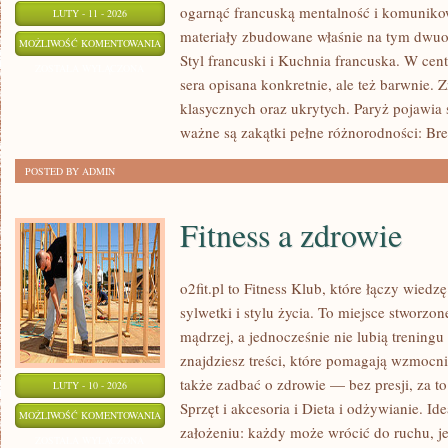
ogarnąć francuską mentalność i komunikowa
LUTY - 11 - 2026
materiały zbudowane właśnie na tym dwuo
FRANCJA
MOŻLIWOŚĆ KOMENTOWANIA
Styl francuski i Kuchnia francuska. W centr
Z
ZOSTAŁA WYŁĄCZONA
sera opisana konkretnie, ale też barwnie. Z
DZIEĆMI
klasycznych oraz ukrytych. Paryż pojawia 
ważne są zakątki pełne różnorodności: Bret
POSTED BY ADMIN
Fitness a zdrowie
o2fit.pl to Fitness Klub, które łączy wied
sylwetki i stylu życia. To miejsce stworzo
mądrzej, a jednocześnie nie lubią treningu
znajdziesz treści, które pomagają wzmocnić
także zadbać o zdrowie — bez presji, za t
LUTY - 10 - 2026
Sprzęt i akcesoria i Dieta i odżywianie. Ide
FITNESS
MOŻLIWOŚĆ KOMENTOWANIA
założeniu: każdy może wrócić do ruchu, jeś
A
ZOSTAŁA WYŁĄCZONA