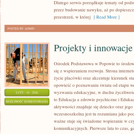
Dlatego serwis porządkuje tematy od pods
ZDROWIE
przez budowanie nawyku, aż po dopieszcza
przestrzeń, w której
[ Read More ]
POSTED BY ADMIN
Projekty i innowacje
Ośrodek Podstawowa w Popowie to środowi
się z wspieraniem rozwoju. Strona interne
życie placówki oraz akcentuje kierunek s
opowieść o poznawaniu świata od etapu w
wyzwania edukacyjne, w duchu życzliwości
LUTY - 10 - 2026
to Edukacja a zdrowie psychiczne i Eduka
PROJEKTY
MOŻLIWOŚĆ KOMENTOWANIA
aktywności znajduje się dziecko oraz jego
I
ZOSTAŁA WYŁĄCZONA
wczesnoszkolna jest tu rozumiana jako pod
INNOWACJE
ważne staje się świadome wspieranie w cz
komunikacyjnych. Pierwsze lata to czas, gd