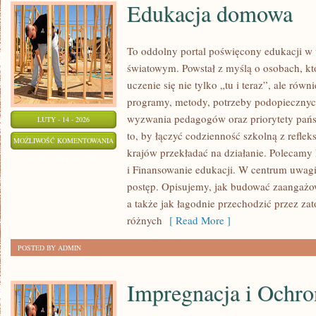
Edukacja domowa
To oddolny portal poświęcony edukacji w 
światowym. Powstał z myślą o osobach, kt
uczenie się nie tylko „tu i teraz”, ale równ
programy, metody, potrzeby podopiecznyc
wyzwania pedagogów oraz priorytety pańs
LUTY - 14 - 2026
to, by łączyć codzienność szkolną z refleks
EDUKACJA
MOŻLIWOŚĆ KOMENTOWANIA
krajów przekładać na działanie. Polecamy
DOMOWA
ZOSTAŁA WYŁĄCZONA
i Finansowanie edukacji. W centrum uwagi z
postęp. Opisujemy, jak budować zaangażow
a także jak łagodnie przechodzić przez zat
różnych
[ Read More ]
POSTED BY ADMIN
Impregnacja i Ochr