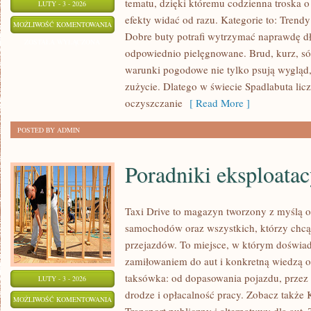
tematu, dzięki któremu codzienna troska o 
LUTY - 3 - 2026
efekty widać od razu. Kategorie to: Trend
MARKI
MOŻLIWOŚĆ KOMENTOWANIA
Dobre buty potrafi wytrzymać naprawdę dłu
OBUWNICZE
ZOSTAŁA WYŁĄCZONA
odpowiednio pielęgnowane. Brud, kurz, só
warunki pogodowe nie tylko psują wygląd, 
zużycie. Dlatego w świecie Spadlabuta lic
oczyszczanie
[ Read More ]
POSTED BY ADMIN
Poradniki eksploatac
Taxi Drive to magazyn tworzony z myślą o
samochodów oraz wszystkich, którzy chcą 
przejazdów. To miejsce, w którym doświad
zamiłowaniem do aut i konkretną wiedzą o
taksówka: od dopasowania pojazdu, przez o
LUTY - 3 - 2026
drodze i opłacalność pracy. Zobacz także 
PORADNIKI
MOŻLIWOŚĆ KOMENTOWANIA