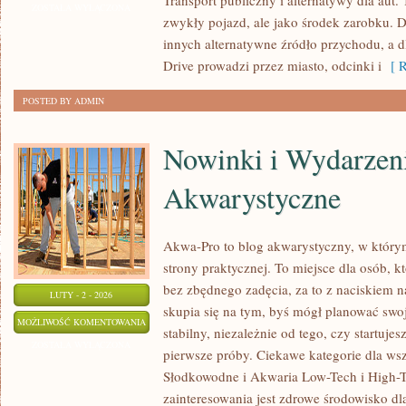
Transport publiczny i alternatywy dla aut. 
EKSPLOATACYJNE
ZOSTAŁA WYŁĄCZONA
zwykły pojazd, ale jako środek zarobku. Dl
innych alternatywne źródło przychodu, a dl
Drive prowadzi przez miasto, odcinki i
[ R
POSTED BY ADMIN
Nowinki i Wydarzen
Akwarystyczne
Akwa-Pro to blog akwarystyczny, w który
strony praktycznej. To miejsce dla osób, 
bez zbędnego zadęcia, za to z naciskiem n
LUTY - 2 - 2026
skupia się na tym, byś mógł planować swo
NOWINKI
MOŻLIWOŚĆ KOMENTOWANIA
stabilny, niezależnie od tego, czy startuje
I
ZOSTAŁA WYŁĄCZONA
pierwsze próby. Ciekawe kategorie dla ws
WYDARZENIA
Słodkowodne i Akwaria Low-Tech i High-
AKWARYSTYCZNE
zainteresowania jest zdrowe środowisko 