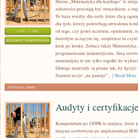
Strona „Matematyka dla każdego” to miejs
zależności przestają być straszakiem, a sta
To baza wiedzy dla osób, które chcą ogar
dla tych, którzy potrzebują utrwalenia ko
od tego, czy jesteś uczniem, opiekunem, 
LUTY - 7 - 2026
dorosłym uczącym się, znajdziesz tu czyte
MATEMATYKA
MOŻLIWOŚĆ KOMENTOWANIA
krok po kroku. Zobacz także Matematyka d
STOSOWANA
ZOSTAŁA WYŁĄCZONA
programowanie matematyczne. Ideą serwisu
matematyka to nie tylko regułki do wykuci
Dlatego materiały są pisane tak, by łączyć 
Zamiast uczyć „na pamięć”,
[ Read More 
POSTED BY ADMIN
Audyty i certyfikacj
Kompendium po GDPR to miejsce, które p
danymi osobowymi po implementacji RODO.