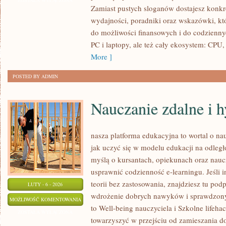
ZOSTAŁA WYŁĄCZONA
Zamiast pustych sloganów dostajesz konkr
wydajności, poradniki oraz wskazówki, k
do możliwości finansowych i do codzienn
PC i laptopy, ale też cały ekosystem: CP
More ]
POSTED BY ADMIN
Nauczanie zdalne i 
nasza platforma edukacyjna to wortal o na
jak uczyć się w modelu edukacji na odległ
myślą o kursantach, opiekunach oraz nauc
usprawnić codzienność e-learningu. Jeśli i
teorii bez zastosowania, znajdziesz tu podp
LUTY - 6 - 2026
wdrożenie dobrych nawyków i sprawdzony
NAUCZANIE
MOŻLIWOŚĆ KOMENTOWANIA
to Well-being nauczyciela i Szkolne lifehack
ZDALNE
ZOSTAŁA WYŁĄCZONA
towarzyszyć w przejściu od zamieszania do
I