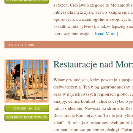
założeń. Ciekawe kategorie to Metamorfozy
NA
ZOSTAŁA WYŁĄCZONA
Fitness dla mężczyzn. Serwis skupia się na
SIŁOWNI
oporowych, ćwiczeń ogólnorozwojowych, 
kształtowania sylwetki, a także lepszego 
tego, czy interesuje
[ Read More ]
POSTED BY ADMIN
Restauracje nad Mor
Witamy w miejscu, które powstało z pasji
doświadczenia. Ten blog gastronomiczny 
oraz w najciekawszych regionach globu. J
knajpy, cenisz konkret i chcesz czytać o j
trafiasz idealnie. Nowości na stronie to Re
STYCZEŃ - 10 - 2026
Restauracje Romantyczne. To nie jest tylko
RESTAURACJE
MOŻLIWOŚĆ KOMENTOWANIA
zdań”. To relacja z restauracyjnych podróży
NAD
ZOSTAŁA WYŁĄCZONA
aromatu espresso po tempo obsługi. Opisuj
MORZEM