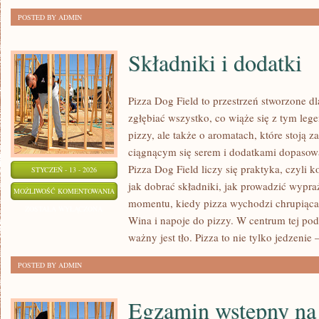
POSTED BY ADMIN
Składniki i dodatki
Pizza Dog Field to przestrzeń stworzone d
zgłębiać wszystko, co wiąże się z tym leg
pizzy, ale także o aromatach, które stoją
ciągnącym się serem i dodatkami dopasow
Pizza Dog Field liczy się praktyka, czyli 
STYCZEŃ - 13 - 2026
jak dobrać składniki, jak prowadzić wypraż
SKŁADNIKI
MOŻLIWOŚĆ KOMENTOWANIA
momentu, kiedy pizza wychodzi chrupiąca. 
I
ZOSTAŁA WYŁĄCZONA
Wina i napoje do pizzy. W centrum tej podr
DODATKI
ważny jest tło. Pizza to nie tylko jedzenie –
POSTED BY ADMIN
Egzamin wstępny na 