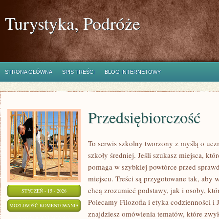
Turystyka, Podróże
STRONA GŁÓWNA
SPIS TREŚCI
BLOG INTERNETOWY
Przedsiębiorczość
To serwis szkolny tworzony z myślą o ucz
szkoły średniej. Jeśli szukasz miejsca, któ
pomaga w szybkiej powtórce przed sprawd
miejscu. Treści są przygotowane tak, aby 
chcą zrozumieć podstawy, jak i osoby, któ
STYCZEŃ - 15 - 2026
Polecamy Filozofia i etyka codzienności i 
PRZEDSIĘBIORCZOŚĆ
MOŻLIWOŚĆ KOMENTOWANIA
znajdziesz omówienia tematów, które zwyk
ZOSTAŁA WYŁĄCZONA