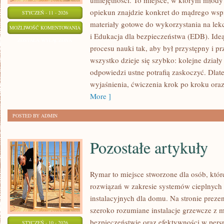
umiejętności. To miejsce, w którym młody
opiekun znajdzie konkret do mądrego wspi
STYCZEŃ - 11 - 2026
materiały gotowe do wykorzystania na lekc
TEATR
MOŻLIWOŚĆ KOMENTOWANIA
i Edukacja dla bezpieczeństwa (EDB). Ideą
I
ZOSTAŁA WYŁĄCZONA
procesu nauki tak, aby był przystępny i
DRAMA
wszystko dzieje się szybko: kolejne działy 
SZKOLNA
odpowiedzi ustne potrafią zaskoczyć. Dlate
wyjaśnienia, ćwiczenia krok po kroku ora
More ]
POSTED BY ADMIN
Pozostałe artykuły
Rymar to miejsce stworzone dla osób, któ
rozwiązań w zakresie systemów cieplnyc
instalacyjnych dla domu. Na stronie preze
szeroko rozumiane instalacje grzewcze z 
bezpieczeństwie oraz efektywności w pers
STYCZEŃ - 10 - 2026