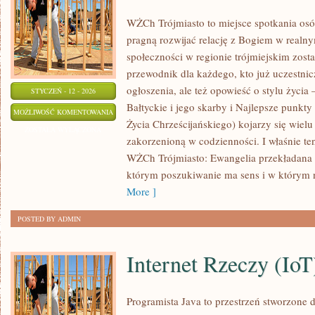
WŻCh Trójmiasto to miejsce spotkania os
pragną rozwijać relację z Bogiem w realnym
społeczności w regionie trójmiejskim zost
przewodnik dla każdego, kto już uczestnic
ogłoszenia, ale też opowieść o stylu życi
STYCZEŃ - 12 - 2026
Bałtyckie i jego skarby i Najlepsze pun
REJSY
MOŻLIWOŚĆ KOMENTOWANIA
Życia Chrześcijańskiego) kojarzy się wiel
I
ZOSTAŁA WYŁĄCZONA
zakorzenioną w codzienności. I właśnie te
WYCIECZKI
WŻCh Trójmiasto: Ewangelia przekładana 
MORSKIE
którym poszukiwanie ma sens i w którym ni
More ]
POSTED BY ADMIN
Internet Rzeczy (IoT
Programista Java to przestrzeń stworzone d