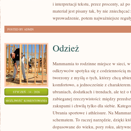
i interpretacji tekstu, przez procenty, aż 
materiał jest pisany tak, by nie zniechęcać
wprowadzenie, potem najważniejsze reguły
POSTED BY ADMIN
Odzież
Mammamia to rodzinne miejsce w sieci, 
odkrywców spotyka się z codziennością ma
tworzony z myślą o tych, którzy chcą ubier
komfortowo, a jednocześnie z charakterem. 
ubraniach, dodatkach i trendach, ale też o
STYCZEŃ - 14 - 2026
zabieganej rzeczywistości: między przedsz
ODZIEŻ
MOŻLIWOŚĆ KOMENTOWANIA
zakupami i chwilą tylko dla siebie. Katego
ZOSTAŁA WYŁĄCZONA
Ubrania sportowe i athleisure. Na Mamma
schematem. To raczej narzędzie, dzięki któ
dopasowane do wieku, pory roku, aktywno