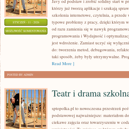
Javy od podstaw i zrobić solidny start w p
którzy już tworzą aplikacje i szukają sp
szkolenia internetowe, czytelnia, a przede
typowe problemy z pracy, dzięki którym wie
STYCZEŃ - 11 - 2026
od razu zamienia się w nawyk programow
INTERNET
MOŻLIWOŚĆ KOMENTOWANIA
programowania i Wydajność i optymalizacj
RZECZY
ZOSTAŁA WYŁĄCZONA
jest wdrożenie. Zamiast uczyć się wyłączni
(IOT)
do: tworzenia metod, debugowania, refakto
taki sposób, żeby były utrzymywalne. Prog
Read More ]
POSTED BY ADMIN
Teatr i drama szkoln
sptopolka.pl to nowoczesna przestrzeń po
podstawowej najważniejsze: materiałom d
ciekawe zajęcia oraz towarzyszeniu w cod