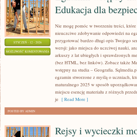
Edukacja dla bezpi
Nie mogę pomóc w tworzeniu treści, które
nieuczciwe zdobywanie odpowiedzi na egz
przygotować bardzo długi opis Twojego ser
STYCZEŃ - 12 - 2026
wersji: jako miejsca do uczciwej nauki, a
EGZAMIN
MOŻLIWOŚĆ KOMENTOWANIA
arkuszy z lat ubiegłych i sprawdzonych me
WSTĘPNY
ZOSTAŁA WYŁĄCZONA
(bez HTML, bez linków). Zobacz także Mat
NA
wstępny na studia – Geografia. Sqlmedia.
STUDIA
egzamin stworzone z myślą o uczniach, kt
–
maturalnego 2025 w sposób uporządkowan
EDUKACJA
miejscu esencję materiału z różnych przed
DLA
je
[ Read More ]
BEZPIECZEŃSTWA
POSTED BY ADMIN
(EDB)
Rejsy i wycieczki mo