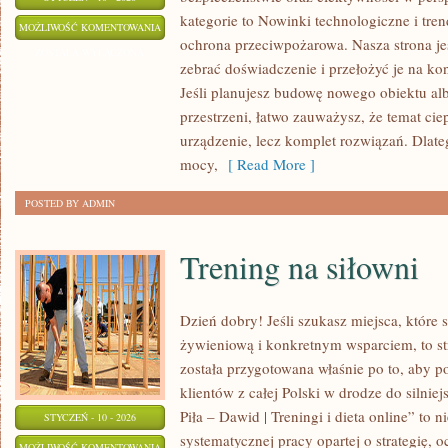
kategorie to Nowinki technologiczne i tre
POZOSTAŁE
MOŻLIWOŚĆ KOMENTOWANIA
ochrona przeciwpożarowa. Nasza strona je
ARTYKUŁY
ZOSTAŁA WYŁĄCZONA
zebrać doświadczenie i przełożyć je na k
Jeśli planujesz budowę nowego obiektu alb
przestrzeni, łatwo zauważysz, że temat ciepł
urządzenie, lecz komplet rozwiązań. Dla
mocy,
[ Read More ]
POSTED BY ADMIN
Trening na siłowni
Dzień dobry! Jeśli szukasz miejsca, które s
żywieniową i konkretnym wsparciem, to s
została przygotowana właśnie po to, aby 
klientów z całej Polski w drodze do silniej
Piła – Dawid | Treningi i dieta online” to n
STYCZEŃ - 10 - 2026
systematycznej pracy opartej o strategię, 
TRENING
MOŻLIWOŚĆ KOMENTOWANIA