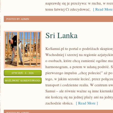
naprawdę się je przeżywa: w ruchu, w ro
/
temu łatwiej Ci zdecydować,
[ Read More
JEZIOREM
POSTED BY ADMIN
Sri Lanka
KoSamui.pl to portal o podróżach skupiony
Wschodniej i szerzej na regionie azjatyck
o osobach, które chcą zamienić ogólne ma
harmonogram, a potem w udaną podróż. St
pierwszego impulsu „chcę polecieć” aż po
STYCZEŃ - 8 - 2026
tego, w jakim sezonie lecieć, przez połącz
SRI
MOŻLIWOŚĆ KOMENTOWANIA
transport i codzienne realia. W centrum uw
LANKA
ZOSTAŁA WYŁĄCZONA
Samui – ale równie ważne są inne kierunki
nie kończą się na jednej plaży ani na jed
zachodzie słońca.
[ Read More ]
POSTED BY ADMIN