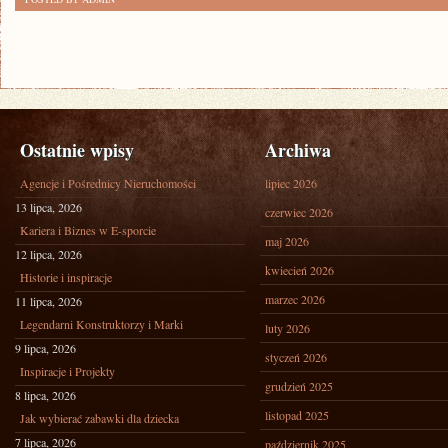
Ostatnie wpisy
Archiwa
Agencje i Pośrednicy Nieruchomości
lipiec 2026
13 lipca, 2026
czerwiec 2026
Kariera i Biznes w E-sporcie
maj 2026
12 lipca, 2026
kwiecień 2026
Historie i inspiracje
marzec 2026
11 lipca, 2026
Legendarni Konstruktorzy i Marki
luty 2026
9 lipca, 2026
styczeń 2026
Inspiracje i Projekty
grudzień 2025
8 lipca, 2026
listopad 2025
Jak wybierać zabawki dla dziecka
7 lipca, 2026
październik 2025