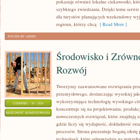
pokazuje również lokalne ciekawostki, kt
szybkiego zwiedzania. Dzięki temu serwi
dla turystów planujących weekendowy wyj
regionu, którzy chcą
[ Read More ]
POSTED BY ADMIN
Środowisko i Zrów
Rozwój
Tworzymy zaawansowane rozwiązania prze
przemysłowego, dostarczając wysokiej jak
wykorzystujące technologię wysokiego ciś
CZERWIEC - 30 - 2026
koncentruje się na projektowaniu, produkc
ŚRODOWISKO
MOŻLIWOŚĆ KOMENTOWANIA
nowoczesnych rozwiązań, które znajdują z
I
ZOSTAŁA WYŁĄCZONA
gdzie liczy się wydajność, dokładność o
ZRÓWNOWAŻONY
procesów. Strona prezentuje bogatą ofertę
ROZWÓJ
technologii, które odpowiadają na potrzeb