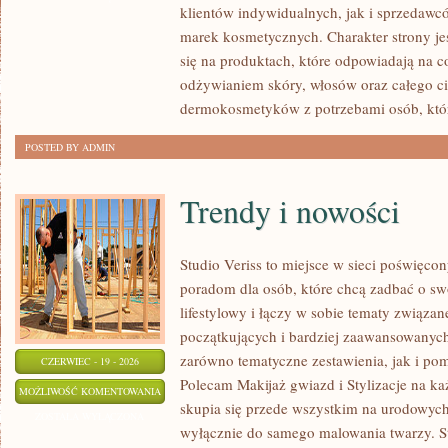
klientów indywidualnych, jak i sprzedawc
marek kosmetycznych. Charakter strony je
się na produktach, które odpowiadają na 
odżywianiem skóry, włosów oraz całego ci
dermokosmetyków z potrzebami osób, któ
POSTED BY ADMIN
Trendy i nowości
Studio Veriss to miejsce w sieci poświęc
poradom dla osób, które chcą zadbać o swó
lifestylowy i łączy w sobie tematy związa
początkujących i bardziej zaawansowanyc
zarówno tematyczne zestawienia, jak i po
CZERWIEC - 19 - 2026
Polecam Makijaż gwiazd i Stylizacje na ka
TRENDY
MOŻLIWOŚĆ KOMENTOWANIA
skupia się przede wszystkim na urodowych t
I
ZOSTAŁA WYŁĄCZONA
wyłącznie do samego malowania twarzy. St
NOWOŚCI