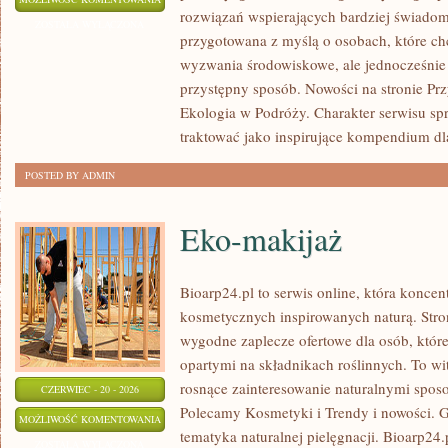
rozwiązań wspierających bardziej świadomy
ENERGIA
ZOSTAŁA WYŁĄCZONA
przygotowana z myślą o osobach, które c
wyzwania środowiskowe, ale jednocześnie 
przystępny sposób. Nowości na stronie Pr
Ekologia w Podróży. Charakter serwisu s
traktować jako inspirujące kompendium dl
POSTED BY ADMIN
Eko-makijaż
Bioarp24.pl to serwis online, która konce
kosmetycznych inspirowanych naturą. Stro
wygodne zaplecze ofertowe dla osób, które
opartymi na składnikach roślinnych. To wit
rosnące zainteresowanie naturalnymi spos
CZERWIEC - 20 - 2026
Polecamy Kosmetyki i Trendy i nowości.
EKO-
MOŻLIWOŚĆ KOMENTOWANIA
tematyka naturalnej pielęgnacji. Bioarp24
MAKIJAŻ
ZOSTAŁA WYŁĄCZONA