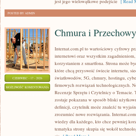
jest jego wielowątkowe podejście
[ Read M
POSTED BY ADMIN
Chmura i Przechow
Internat.com.pl to wartościowy cyfrowy 
internetowi oraz wszystkim zagadnieniom,
korzystaniem z smartfona. Strona może b
które chcą przyswoić świecie internetu, s
światłowodów, 5G, chmury, hostingu, cyb
CZERWIEC - 17 - 2026
firmowych rozwiązań technologicznych. Now
CHMURA
MOŻLIWOŚĆ KOMENTOWANIA
Recenzje Sprzętu i Czytelnicy o Temacie. 
I
ZOSTAŁA WYŁĄCZONA
zostaje pokazana w sposób bliski użytkow
PRZECHOWYWANIE
definicji, czytelnik może znaleźć tu wyjaś
DANYCH
zrozumieć nowe rozwiązania. Internat.com
wiedzy dla każdego, kto chce pewniej korz
tematyka strony skupia się wokół technol