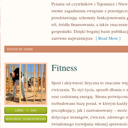
Pytania od czytelników i Tajemnice i Niew
POLSCE
istotne zagadnienia związane z przestępcz
przedstawiając schematy funkcjonowania g
ról, źródła finansowania, a także znaczenie
gospodarki. Dzięki bogatej bazie publikac
zarówno najważniejsze
[ Read More ]
POSTED BY ADMIN
Fitness
Sport i aktywność fizyczna to znacznie wię
ćwiczenia. To styl życia, sposób dbania o
oraz codzienną energię. Strona poświęcona
rozbudowane bazę porad, w którym każdy
początkujący, jak i zaawansowany – może 
LIPIEC - 3 - 2026
dotyczące treningów, ćwiczeń, zdrowego st
FITNESS
MOŻLIWOŚĆ KOMENTOWANIA
świadomego rozwijania własnej sprawności
ZOSTAŁA WYŁĄCZONA