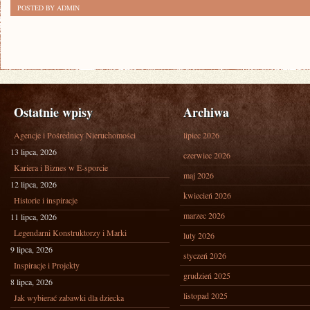
POSTED BY ADMIN
Ostatnie wpisy
Archiwa
Agencje i Pośrednicy Nieruchomości
lipiec 2026
13 lipca, 2026
czerwiec 2026
Kariera i Biznes w E-sporcie
maj 2026
12 lipca, 2026
kwiecień 2026
Historie i inspiracje
marzec 2026
11 lipca, 2026
Legendarni Konstruktorzy i Marki
luty 2026
9 lipca, 2026
styczeń 2026
Inspiracje i Projekty
grudzień 2025
8 lipca, 2026
listopad 2025
Jak wybierać zabawki dla dziecka