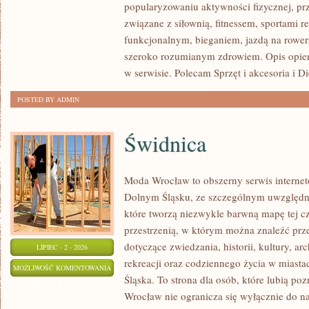
popularyzowaniu aktywności fizycznej, pr
związane z siłownią, fitnessem, sportami r
funkcjonalnym, bieganiem, jazdą na rowerz
szeroko rozumianym zdrowiem. Opis opier
w serwisie. Polecam Sprzęt i akcesoria i Di
POSTED BY ADMIN
Świdnica
Moda Wrocław to obszerny serwis interne
Dolnym Śląsku, ze szczególnym uwzględni
które tworzą niezwykle barwną mapę tej czę
przestrzenią, w którym można znaleźć p
dotyczące zwiedzania, historii, kultury, ar
LIPIEC - 2 - 2026
rekreacji oraz codziennego życia w miast
ŚWIDNICA
MOŻLIWOŚĆ KOMENTOWANIA
Śląska. To strona dla osób, które lubią po
ZOSTAŁA WYŁĄCZONA
Wrocław nie ogranicza się wyłącznie do naj