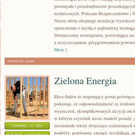
przemysłu i przedsiębiorstw poszukujący
technicznych. Polecam Bezpieczeństwo i N
Nasza oferta obejmuje instalacje wysokoci
opracowane z myślą o najbardziej wymaga
Dostarczamy rozwiązania, pozwalające na 
z oczyszczaniem, przygotowaniem powierzc
More ]
POSTED BY ADMIN
Zielona Energia
Ekos-Sułów to inspirujący portal poświęcon
pokazuje, że odpowiedzialność za środowi
wyrzeczeń, skomplikowanych decyzji ani 
w którym czytelnik może znaleźć porady, 
zrozumiałe teksty dotyczące codziennyc
CZERWIEC - 27 - 2026
podróży, gotowania, energii, recyklingu, 
ZIELONA
MOŻLIWOŚĆ KOMENTOWANIA