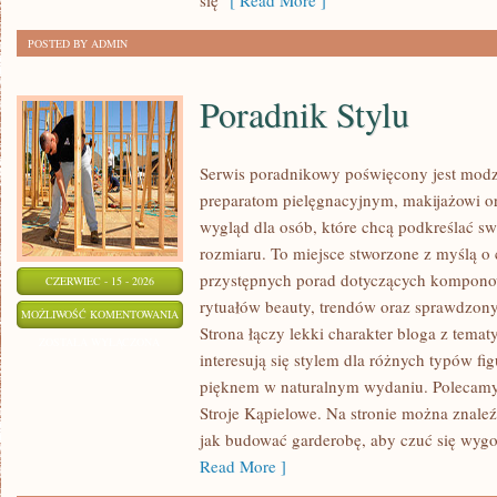
się
[ Read More ]
POSTED BY ADMIN
Poradnik Stylu
Serwis poradnikowy poświęcony jest modz
preparatom pielęgnacyjnym, makijażowi o
wygląd dla osób, które chcą podkreślać sw
rozmiaru. To miejsce stworzone z myślą o 
przystępnych porad dotyczących kompono
CZERWIEC - 15 - 2026
rytuałów beauty, trendów oraz sprawdzon
PORADNIK
MOŻLIWOŚĆ KOMENTOWANIA
Strona łączy lekki charakter bloga z temat
STYLU
ZOSTAŁA WYŁĄCZONA
interesują się stylem dla różnych typów f
pięknem w naturalnym wydaniu. Polecamy Z
Stroje Kąpielowe. Na stronie można znaleź
jak budować garderobę, aby czuć się wy
Read More ]