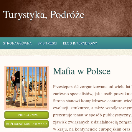
Turystyka, Podróże
STRONA GŁÓWNA
SPIS TREŚCI
BLOG INTERNETOWY
Mafia w Polsce
Przestępczość zorganizowana od wielu lat
zarówno specjalistów, jak i osób poszukują
Strona stanowi kompleksowe centrum wied
ewolucji, strukturze, a także współczesny
prezentuje temat w sposób publicystyczny
LIPIEC - 4 - 2026
zjawisk związanych z działalnością zorga
MAFIA
MOŻLIWOŚĆ KOMENTOWANIA
w kraju, na kontynencie europejskim oraz
W
ZOSTAŁA WYŁĄCZONA