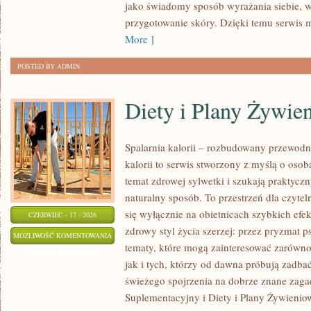
jako świadomy sposób wyrażania siebie, 
przygotowanie skóry. Dzięki temu serwis 
More ]
POSTED BY ADMIN
Diety i Plany Żywie
Spalarnia kalorii – rozbudowany przewodn
kalorii to serwis stworzony z myślą o osob
temat zdrowej sylwetki i szukają praktycz
naturalny sposób. To przestrzeń dla czytel
się wyłącznie na obietnicach szybkich efek
CZERWIEC - 17 - 2026
zdrowy styl życia szerzej: przez pryzmat p
DIETY
MOŻLIWOŚĆ KOMENTOWANIA
tematy, które mogą zainteresować zarówno
I
ZOSTAŁA WYŁĄCZONA
jak i tych, którzy od dawna próbują zadbać
PLANY
świeżego spojrzenia na dobrze znane zaga
ŻYWIENIOWE
Suplementacyjny i Diety i Plany Żywieniow