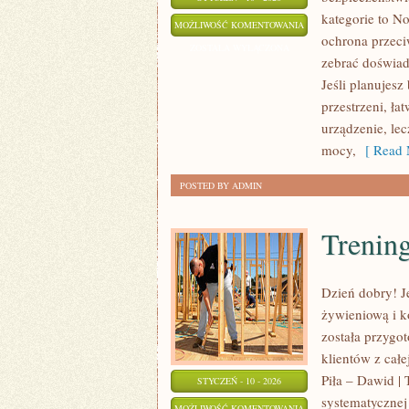
kategorie to N
POZOSTAŁE
MOŻLIWOŚĆ KOMENTOWANIA
ochrona przeci
ARTYKUŁY
ZOSTAŁA WYŁĄCZONA
zebrać doświad
Jeśli planujes
przestrzeni, łat
urządzenie, le
mocy,
[ Read 
POSTED BY ADMIN
Trening
Dzień dobry! Je
żywieniową i k
została przygo
klientów z całe
Piła – Dawid | 
STYCZEŃ - 10 - 2026
systematycznej 
TRENING
MOŻLIWOŚĆ KOMENTOWANIA