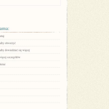
ama:
utaj
, aby otworzyć
 aby dowiedzieć się więcej
więcej szczegółów
teraz