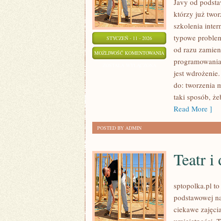
Javy od podstaw
którzy już two
szkolenia inter
typowe problemy
STYCZEŃ - 11 - 2026
od razu zamie
INTERNET
MOŻLIWOŚĆ KOMENTOWANIA
programowania 
RZECZY
ZOSTAŁA WYŁĄCZONA
jest wdrożenie.
(IOT)
do: tworzenia 
taki sposób, ż
Read More ]
POSTED BY ADMIN
Teatr i
sptopolka.pl t
podstawowej na
ciekawe zajęci