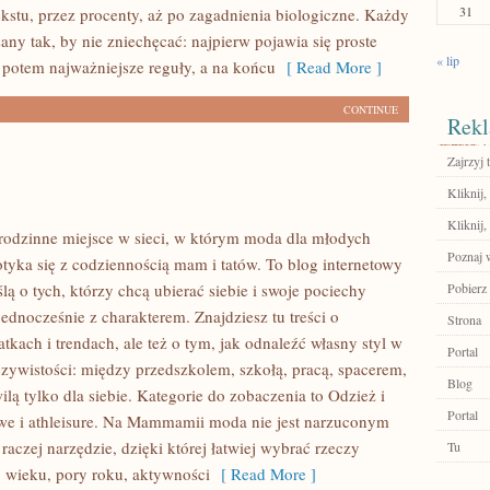
31
 tekstu, przez procenty, aż po zagadnienia biologiczne. Każdy
isany tak, by nie zniechęcać: najpierw pojawia się proste
« lip
potem najważniejsze reguły, a na końcu
[ Read More ]
CONTINUE
Rekl
Zajrzyj t
Kliknij
Kliknij,
odzinne miejsce w sieci, w którym moda dla młodych
Poznaj 
yka się z codziennością mam i tatów. To blog internetowy
ą o tych, którzy chcą ubierać siebie i swoje pociechy
Pobierz 
ednocześnie z charakterem. Znajdziesz tu treści o
Strona
tkach i trendach, ale też o tym, jak odnaleźć własny styl w
Portal
czywistości: między przedszkolem, szkołą, pracą, spacerem,
Blog
lą tylko dla siebie. Kategorie do zobaczenia to Odzież i
Portal
we i athleisure. Na Mammamii moda nie jest narzuconym
aczej narzędzie, dzięki której łatwiej wybrać rzeczy
Tu
wieku, pory roku, aktywności
[ Read More ]