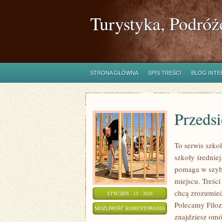
Turystyka, Podróż
STRONA GŁÓWNA
SPIS TREŚCI
BLOG INT
Przedsi
To serwis szko
szkoły średniej
pomaga w szybk
miejscu. Treśc
chcą zrozumieć
STYCZEŃ - 15 - 2026
Polecamy Filozo
PRZEDSIĘBIORCZOŚĆ
MOŻLIWOŚĆ KOMENTOWANIA
znajdziesz omó
ZOSTAŁA WYŁĄCZONA