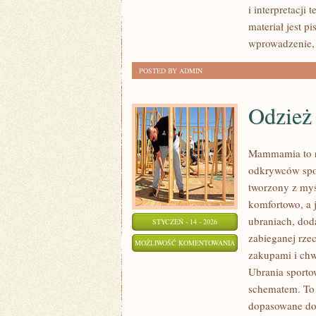
i interpretacji
materiał jest p
wprowadzenie, 
POSTED BY ADMIN
Odzież
Mammamia to r
odkrywców spot
tworzony z myśl
komfortowo, a j
ubraniach, doda
STYCZEŃ - 14 - 2026
zabieganej rze
ODZIEŻ
MOŻLIWOŚĆ KOMENTOWANIA
zakupami i chwi
ZOSTAŁA WYŁĄCZONA
Ubrania sporto
schematem. To r
dopasowane do 