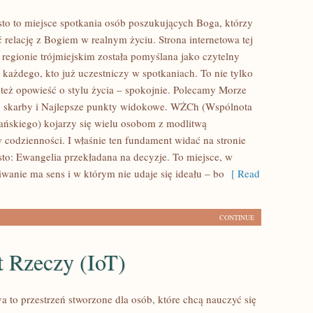
o to miejsce spotkania osób poszukujących Boga, którzy
 relację z Bogiem w realnym życiu. Strona internetowa tej
 regionie trójmiejskim została pomyślana jako czytelny
 każdego, kto już uczestniczy w spotkaniach. To nie tylko
e też opowieść o stylu życia – spokojnie. Polecamy Morze
go skarby i Najlepsze punkty widokowe. WŻCh (Wspólnota
jańskiego) kojarzy się wielu osobom z modlitwą
 codzienności. I właśnie ten fundament widać na stronie
o: Ewangelia przekładana na decyzje. To miejsce, w
wanie ma sens i w którym nie udaje się ideału – bo
[ Read
CONTINUE
t Rzeczy (IoT)
a to przestrzeń stworzone dla osób, które chcą nauczyć się