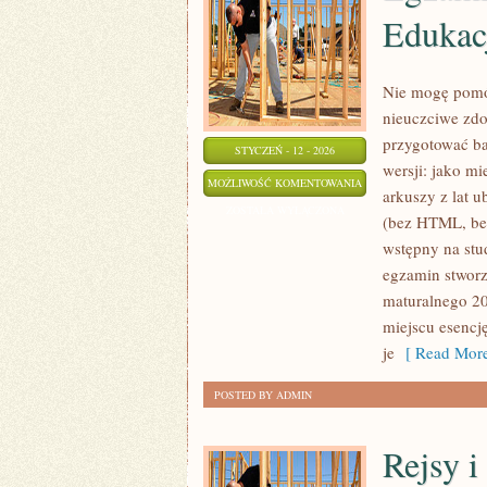
Edukac
Nie mogę pomóc
nieuczciwe zdo
przygotować ba
STYCZEŃ - 12 - 2026
wersji: jako mi
EGZAMIN
MOŻLIWOŚĆ KOMENTOWANIA
arkuszy z lat 
WSTĘPNY
ZOSTAŁA WYŁĄCZONA
(bez HTML, bez
NA
wstępny na stu
STUDIA
egzamin stworz
–
maturalnego 2
EDUKACJA
miejscu esencj
DLA
je
[ Read More
BEZPIECZEŃSTWA
POSTED BY ADMIN
(EDB)
Rejsy i