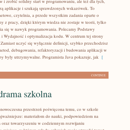
 i zrobić solidny start w programowaniu, ale też dla tych,
rzą aplikacje i szukają sprawdzonych wskazówek. To
netowe, czytelnia, a przede wszystkim zadania oparte o
 z pracy, dzięki którym wiedza nie zostaje w teorii, tylko
nia się w nawyk programowania. Polecamy Podstawy
i Wydajność i optymalizacja kodu. W centrum tej strony
 Zamiast uczyć się wyłącznie definicji, szybko przechodzisz
metod, debugowania, refaktoryzacji i budowania aplikacji w
eby były utrzymywalne. Programista Java pokazuje, jak
[
CONTINUE
 drama szkolna
o nowoczesna przestrzeń poświęcona temu, co w szkole
jważniejsze: materiałom do nauki, podpowiedziom na
a oraz towarzyszeniu w codziennym rozwijaniu