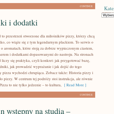
CONTINUE
Kate
Kategorie
ki i dodatki
d to przestrzeń stworzone dla miłośników pizzy, którzy chcą
tko, co wiąże się z tym legendarnym plackiem. To serwis o
że o aromatach, które stoją za dobrze wypieczonym ciastem,
serem i dodatkami dopasowanymi do nastroju. Na stronach
 liczy się praktyka, czyli konkret: jak przygotować bazę,
dniki, jak prowadzić wyprażanie i jak dojść do tego
 pizza wychodzi chrupiąca. Zobacz także: Historia pizzy i
o pizzy. W centrum tej podróży stoi instrukcja, ale równie
Pizza to nie tylko jedzenie – to kultura,
[ Read More ]
CONTINUE
n wstępny na studia –