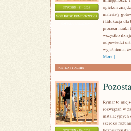
umiejętności. 
opiekun znajdz
STYCZEŃ - 11 - 2026
materiały goto
TEATR
MOŻLIWOŚĆ KOMENTOWANIA
i Edukacja dla
I
ZOSTAŁA WYŁĄCZONA
procesu nauki 
DRAMA
wszystko dzieje
SZKOLNA
odpowiedzi ustn
wyjaśnienia, ć
More ]
POSTED BY ADMIN
Pozosta
Rymar to miejs
rozwiązań w z
instalacyjnych
szeroko rozumi
bezpieczeństwi
STYCZEŃ - 10 - 2026