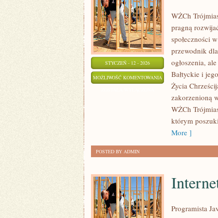
WŻCh Trójmiast
pragną rozwijać
społeczności w
przewodnik dla
ogłoszenia, al
STYCZEŃ - 12 - 2026
Bałtyckie i je
REJSY
MOŻLIWOŚĆ KOMENTOWANIA
Życia Chrześci
I
ZOSTAŁA WYŁĄCZONA
zakorzenioną w
WYCIECZKI
WŻCh Trójmiast
MORSKIE
którym poszuki
More ]
POSTED BY ADMIN
Interne
Programista Jav