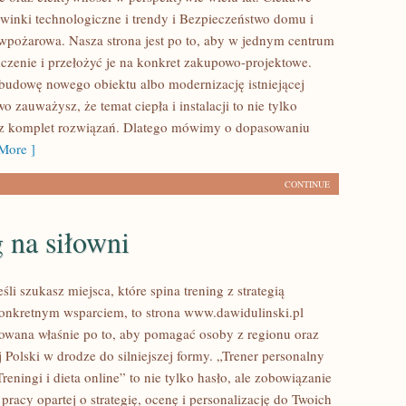
owinki technologiczne i trendy i Bezpieczeństwo domu i
wpożarowa. Nasza strona jest po to, aby w jednym centrum
czenie i przełożyć je na konkret zakupowo-projektowe.
z budowę nowego obiektu albo modernizację istniejącej
wo zauważysz, że temat ciepła i instalacji to nie tylko
cz komplet rozwiązań. Dlatego mówimy o dopasowaniu
More ]
CONTINUE
 na siłowni
śli szukasz miejsca, które spina trening z strategią
onkretnym wsparciem, to strona www.dawidulinski.pl
towana właśnie po to, aby pomagać osoby z regionu oraz
j Polski w drodze do silniejszej formy. „Trener personalny
Treningi i dieta online” to nie tylko hasło, ale zobowiązanie
pracy opartej o strategię, ocenę i personalizację do Twoich