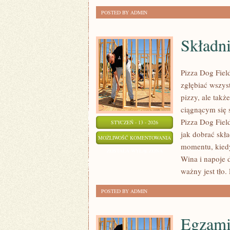
POSTED BY ADMIN
Składni
Pizza Dog Fiel
zgłębiać wszys
pizzy, ale tak
ciągnącym się 
Pizza Dog Field
STYCZEŃ - 13 - 2026
jak dobrać skła
SKŁADNIKI
MOŻLIWOŚĆ KOMENTOWANIA
momentu, kiedy
I
ZOSTAŁA WYŁĄCZONA
Wina i napoje d
DODATKI
ważny jest tło. 
POSTED BY ADMIN
Egzami