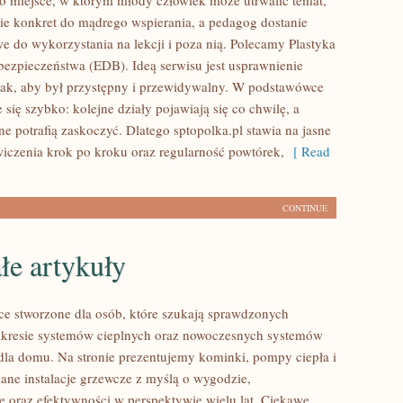
To miejsce, w którym młody człowiek może utrwalić temat,
ie konkret do mądrego wspierania, a pedagog dostanie
we do wykorzystania na lekcji i poza nią. Polecamy Plastyka
 bezpieczeństwa (EDB). Ideą serwisu jest usprawnienie
tak, aby był przystępny i przewidywalny. W podstawówce
 się szybko: kolejne działy pojawiają się co chwilę, a
e potrafią zaskoczyć. Dlatego sptopolka.pl stawia na jasne
wiczenia krok po kroku oraz regularność powtórek,
[ Read
CONTINUE
łe artykuły
ce stworzone dla osób, które szukają sprawdzonych
akresie systemów cieplnych oraz nowoczesnych systemów
 dla domu. Na stronie prezentujemy kominki, pompy ciepła i
ane instalacje grzewcze z myślą o wygodzie,
e oraz efektywności w perspektywie wielu lat. Ciekawe