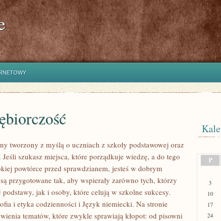
e
ERNETOWY
ębiorczość
Kale
lny tworzony z myślą o uczniach z szkoły podstawowej oraz
. Jeśli szukasz miejsca, które porządkuje wiedzę, a do tego
P
iej powtórce przed sprawdzianem, jesteś w dobrym
i są przygotowane tak, aby wspierały zarówno tych, którzy
3
 podstawy, jak i osoby, które celują w szkolne sukcesy.
10
fia i etyka codzienności i Język niemiecki. Na stronie
17
wienia tematów, które zwykle sprawiają kłopot: od pisowni
24