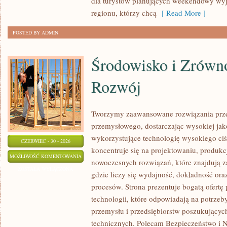
dla turystów planujących weekendowy wyj
regionu, którzy chcą
[ Read More ]
POSTED BY ADMIN
Środowisko i Zrów
Rozwój
Tworzymy zaawansowane rozwiązania prze
przemysłowego, dostarczając wysokiej jak
wykorzystujące technologię wysokiego ciś
CZERWIEC - 30 - 2026
koncentruje się na projektowaniu, produkc
ŚRODOWISKO
MOŻLIWOŚĆ KOMENTOWANIA
nowoczesnych rozwiązań, które znajdują z
I
ZOSTAŁA WYŁĄCZONA
gdzie liczy się wydajność, dokładność o
ZRÓWNOWAŻONY
procesów. Strona prezentuje bogatą ofertę
ROZWÓJ
technologii, które odpowiadają na potrzeb
przemysłu i przedsiębiorstw poszukujący
technicznych. Polecam Bezpieczeństwo i N