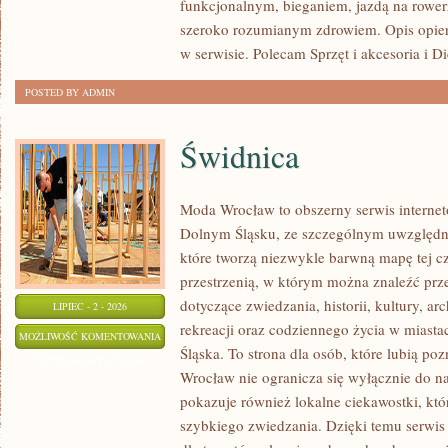
funkcjonalnym, bieganiem, jazdą na rowerz
szeroko rozumianym zdrowiem. Opis opier
w serwisie. Polecam Sprzęt i akcesoria i Di
POSTED BY ADMIN
Świdnica
Moda Wrocław to obszerny serwis interne
Dolnym Śląsku, ze szczególnym uwzględni
które tworzą niezwykle barwną mapę tej czę
przestrzenią, w którym można znaleźć p
dotyczące zwiedzania, historii, kultury, ar
LIPIEC - 2 - 2026
rekreacji oraz codziennego życia w miast
ŚWIDNICA
MOŻLIWOŚĆ KOMENTOWANIA
Śląska. To strona dla osób, które lubią po
ZOSTAŁA WYŁĄCZONA
Wrocław nie ogranicza się wyłącznie do naj
pokazuje również lokalne ciekawostki, kt
szybkiego zwiedzania. Dzięki temu serwi