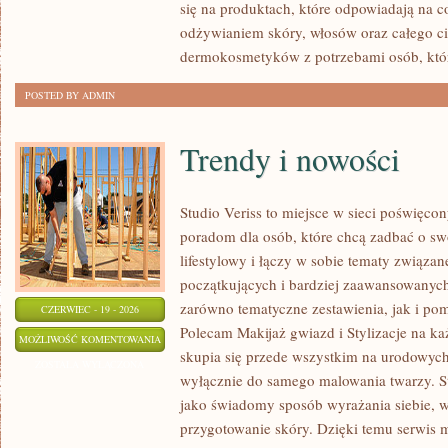
się na produktach, które odpowiadają na 
odżywianiem skóry, włosów oraz całego ci
dermokosmetyków z potrzebami osób, któ
POSTED BY ADMIN
Trendy i nowości
Studio Veriss to miejsce w sieci poświęc
poradom dla osób, które chcą zadbać o swó
lifestylowy i łączy w sobie tematy związa
początkujących i bardziej zaawansowanyc
zarówno tematyczne zestawienia, jak i po
CZERWIEC - 19 - 2026
Polecam Makijaż gwiazd i Stylizacje na ka
TRENDY
MOŻLIWOŚĆ KOMENTOWANIA
skupia się przede wszystkim na urodowych t
I
ZOSTAŁA WYŁĄCZONA
wyłącznie do samego malowania twarzy. St
NOWOŚCI
jako świadomy sposób wyrażania siebie, 
przygotowanie skóry. Dzięki temu serwis 