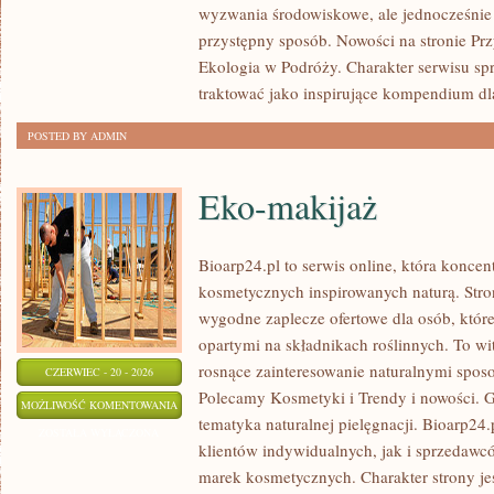
wyzwania środowiskowe, ale jednocześnie 
przystępny sposób. Nowości na stronie Pr
Ekologia w Podróży. Charakter serwisu s
traktować jako inspirujące kompendium dl
POSTED BY ADMIN
Eko-makijaż
Bioarp24.pl to serwis online, która konce
kosmetycznych inspirowanych naturą. Stro
wygodne zaplecze ofertowe dla osób, które
opartymi na składnikach roślinnych. To wit
rosnące zainteresowanie naturalnymi spos
CZERWIEC - 20 - 2026
Polecamy Kosmetyki i Trendy i nowości.
EKO-
MOŻLIWOŚĆ KOMENTOWANIA
tematyka naturalnej pielęgnacji. Bioarp24
MAKIJAŻ
ZOSTAŁA WYŁĄCZONA
klientów indywidualnych, jak i sprzedawc
marek kosmetycznych. Charakter strony je