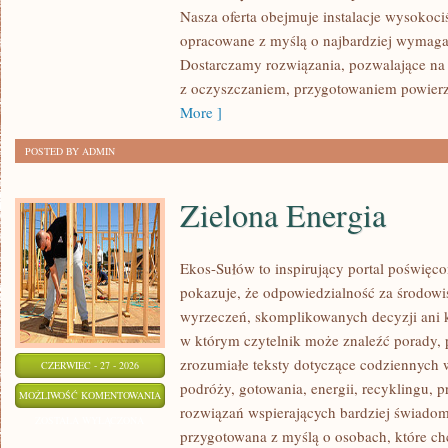
Nasza oferta obejmuje instalacje wysokoci
opracowane z myślą o najbardziej wymaga
Dostarczamy rozwiązania, pozwalające na 
z oczyszczaniem, przygotowaniem powierzc
More ]
POSTED BY ADMIN
Zielona Energia
Ekos-Sułów to inspirujący portal poświęcon
pokazuje, że odpowiedzialność za środowi
wyrzeczeń, skomplikowanych decyzji ani 
w którym czytelnik może znaleźć porady, 
zrozumiałe teksty dotyczące codziennyc
CZERWIEC - 27 - 2026
podróży, gotowania, energii, recyklingu, 
ZIELONA
MOŻLIWOŚĆ KOMENTOWANIA
rozwiązań wspierających bardziej świadomy
ENERGIA
ZOSTAŁA WYŁĄCZONA
przygotowana z myślą o osobach, które c