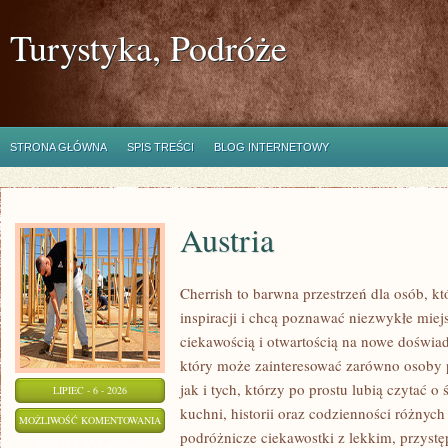
Turystyka, Podróże
STRONA GŁÓWNA
SPIS TREŚCI
BLOG INTERNETOWY
Austria
Cherrish to barwna przestrzeń dla osób, k
inspiracji i chcą poznawać niezwykłe miej
ciekawością i otwartością na nowe doświad
który może zainteresować zarówno osoby 
jak i tych, którzy po prostu lubią czytać o 
LIPIEC - 6 - 2026
kuchni, historii oraz codzienności różnych
AUSTRIA
MOŻLIWOŚĆ KOMENTOWANIA
podróżnicze ciekawostki z lekkim, przys
ZOSTAŁA WYŁĄCZONA