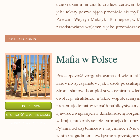
dzięki czemu można tu znaleźć zarówno k
jak i teksty pozwalające przenieść się myś
Polecam Węgry i Meksyk. To miejsce, w k
przedstawiane wyłącznie jako przemieszcz
POSTED BY ADMIN
Mafia w Polsce
Przestępczość zorganizowana od wielu lat
zarówno specjalistów, jak i osób poszukują
Strona stanowi kompleksowe centrum wied
ewolucji, strukturze, a także współczesny
prezentuje temat w sposób publicystyczny
LIPIEC - 4 - 2026
zjawisk związanych z działalnością zorga
MAFIA
MOŻLIWOŚĆ KOMENTOWANIA
w kraju, na kontynencie europejskim oraz
W
ZOSTAŁA WYŁĄCZONA
Pytania od czytelników i Tajemnice i Niew
POLSCE
istotne zagadnienia związane z przestępcz