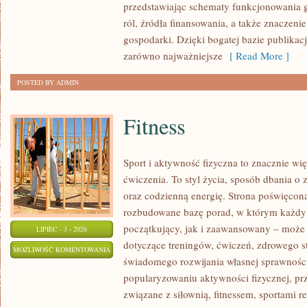
przedstawiając schematy funkcjonowania g
ról, źródła finansowania, a także znaczenie
gospodarki. Dzięki bogatej bazie publikac
zarówno najważniejsze
[ Read More ]
POSTED BY ADMIN
Fitness
Sport i aktywność fizyczna to znacznie wię
ćwiczenia. To styl życia, sposób dbania o
oraz codzienną energię. Strona poświęcona
rozbudowane bazę porad, w którym każdy
początkujący, jak i zaawansowany – może 
LIPIEC - 3 - 2026
dotyczące treningów, ćwiczeń, zdrowego st
FITNESS
MOŻLIWOŚĆ KOMENTOWANIA
świadomego rozwijania własnej sprawności
ZOSTAŁA WYŁĄCZONA
popularyzowaniu aktywności fizycznej, pr
związane z siłownią, fitnessem, sportami r