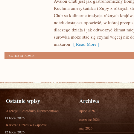
Avalon Club jest jak gastronomiczny komp
ŚWIATA
Kuchnia amerykańska i Zupy z różnych st
I
Club są kulinarne tradycje różnych krajów
KUCHNIA
notek dostajesz opowieść, w której przepi
dlaczego działa i jak odtworzyć klimat mie
HISTORYCZNA
surówka może stać się czymś więcej niż d
–
makaron
[ Read More ]
DAWNE
PRZEPISY
POSTED BY ADMIN
I
TRADYCJE
Ostatnie wpisy
Archiwa
Agencje i Pośrednicy Nieruchomości
lipiec 2026
13 lipca, 2026
czerwiec 2026
Kariera i Biznes w E-sporcie
maj 2026
12 lipca, 2026