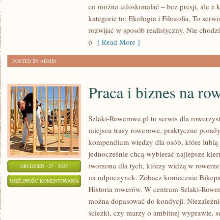
co można udoskonalać – bez presji, ale z
kategorie to: Ekologia i Filozofia. To serwi
rozwijać w sposób realistyczny. Nie chodz
o
[ Read More ]
POSTED BY ADMIN
Praca i biznes na ro
Szlaki-Rowerowe.pl to serwis dla rowerzys
miejscu trasy rowerowe, praktyczne porad
kompendium wiedzy dla osób, które lubią j
jednocześnie chcą wybierać najlepsze kier
tworzona dla tych, którzy widzą w rowerze
GRUDZIEŃ - 27 - 2025
na odpoczynek. Zobacz koniecznie Bikepac
PRACA
MOŻLIWOŚĆ KOMENTOWANIA
Historia rowerów. W centrum Szlaki-Rower
I
ZOSTAŁA WYŁĄCZONA
można dopasować do kondycji. Niezależnie
BIZNES
ścieżki, czy marzy o ambitnej wyprawie, 
NA