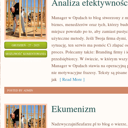
Analiza efektywnoś
Manager w Opałach to blog stworzony z 
biznes, menedżerów oraz tych, którzy budu
miejsce powstało po to, aby zamiast pustyc
użyteczne metody. Jeśli Twoja firma dymi, 
sytuację, ten serwis ma pomóc Ci złapać 
GRUDZIEŃ - 27 - 2025
proces. Polecamy także: Branding firmy i i
ANALIZA
MOŻLIWOŚĆ KOMENTOWANIA
przedsiębiorcy. W świecie, w którym wszy
EFEKTYWNOŚCI
ZOSTAŁA WYŁĄCZONA
Manager w Opałach stawia na operacyjną pr
PRACOWNIKÓW
nie motywacyjne frazesy. Teksty są pisane 
jak
[ Read More ]
POSTED BY ADMIN
Ekumenizm
NadzwyczajniSzafarze.pl to blog o wierze, 