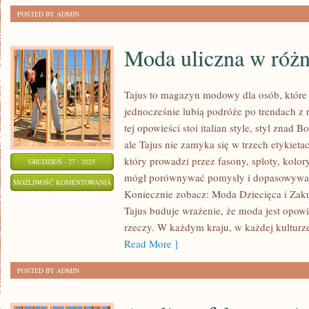
POSTED BY ADMIN
Moda uliczna w różn
Tajus to magazyn modowy dla osób, które 
jednocześnie lubią podróże po trendach z 
tej opowieści stoi italian style, styl znad 
ale Tajus nie zamyka się w trzech etykieta
który prowadzi przez fasony, sploty, kolory
GRUDZIEŃ - 27 - 2025
mógł porównywać pomysły i dopasowywać 
MODA
MOŻLIWOŚĆ KOMENTOWANIA
Koniecznie zobacz: Moda Dziecięca i Zaku
ULICZNA
ZOSTAŁA WYŁĄCZONA
Tajus buduje wrażenie, że moda jest opowi
W
rzeczy. W każdym kraju, w każdej kulturz
RÓŻNYCH
Read More ]
KRAJACH
POSTED BY ADMIN