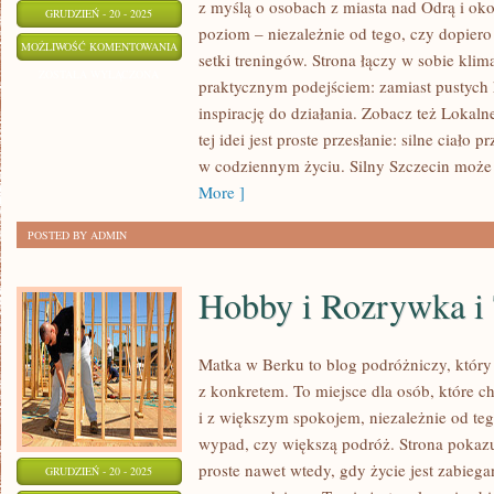
z myślą o osobach z miasta nad Odrą i oko
GRUDZIEŃ - 20 - 2025
poziom – niezależnie od tego, czy dopiero
MIEJSCA
MOŻLIWOŚĆ KOMENTOWANIA
setki treningów. Strona łączy w sobie klim
NA
ZOSTAŁA WYŁĄCZONA
praktycznym podejściem: zamiast pustych h
ROMANTYCZNY
inspirację do działania. Zobacz też Lokaln
WYPAD
tej idei jest proste przesłanie: silne ciało 
I
w codziennym życiu. Silny Szczecin może 
KAJAKARSTWO
More ]
I
POSTED BY ADMIN
SPŁYWY
Hobby i Rozrywka i
Matka w Berku to blog podróżniczy, który
z konkretem. To miejsce dla osób, które c
i z większym spokojem, niezależnie od te
wypad, czy większą podróż. Strona pokaz
proste nawet wtedy, gdy życie jest zabiega
GRUDZIEŃ - 20 - 2025