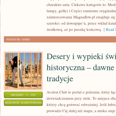
PNEUMATYCZNE
charakter auta. Ciekawe kategorie to: Mod
ZAWIESZENIE
lampy, grille) i Części zamienne oryginal
zainteresowania Magnaflow.pl znajduje s
szeroko: od downpipe’u, przez wkład katalit
środkową, aż po puszkę końcową
[ Read 
POSTED BY ADMIN
Desery i wypieki świ
historyczna – dawne 
tradycje
Avalon Club to portal o jedzeniu, który łą
GRUDZIEŃ - 17 - 2025
doświadczeniem przy stole. To miejsce dl
DESERY
MOŻLIWOŚĆ KOMENTOWANIA
którzy chcą gotować odważniej. Jeśli lub
I
ZOSTAŁA WYŁĄCZONA
prowadzi Cię dalej niż mapa, a miska staj
WYPIEKI