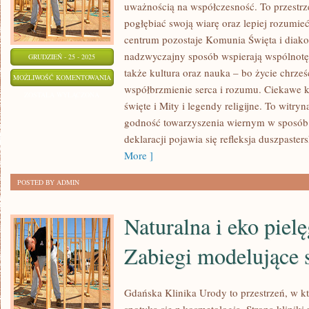
uważnością na współczesność. To przestrze
pogłębiać swoją wiarę oraz lepiej rozumieć 
centrum pozostaje Komunia Święta i diako
nadzwyczajny sposób wspierają wspólnotę
GRUDZIEŃ - 25 - 2025
także kultura oraz nauka – bo życie chrześc
EKUMENIZM
MOŻLIWOŚĆ KOMENTOWANIA
współbrzmienie serca i rozumu. Ciekawe kat
ZOSTAŁA WYŁĄCZONA
święte i Mity i legendy religijne. To witr
godność towarzyszenia wiernym w sposób p
deklaracji pojawia się refleksja duszpaster
More ]
POSTED BY ADMIN
Naturalna i eko pielę
Zabiegi modelujące 
Gdańska Klinika Urody to przestrzeń, w 