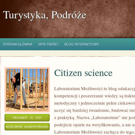
Turystyka, Podróże
STRONA GŁÓWNA
SPIS TREŚCI
BLOG INTERNETOWY
Citizen science
Laboratorium Możliwości to blog edukacy
kompetencji i poszerzanie wiedzy są trakt
metodyczny i jednocześnie pełen ciekawoś
uczyć się bardziej świadomie, budować rut
z praktyką. Nazwa „Laboratorium” nie jes
GRUDZIEŃ - 28 - 2025
podejście oparte na weryfikowaniu, a nie n
CITIZEN
MOŻLIWOŚĆ KOMENTOWANIA
Laboratorium Możliwości zachęca do tego,
SCIENCE
ZOSTAŁA WYŁĄCZONA