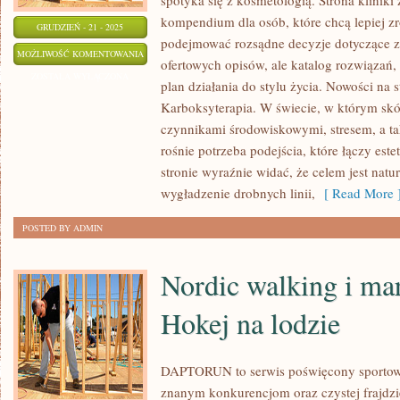
spotyka się z kosmetologią. Strona kliniki
kompendium dla osób, które chcą lepiej zr
GRUDZIEŃ - 21 - 2025
podejmować rozsądne decyzje dotyczące zab
NATURALNA
MOŻLIWOŚĆ KOMENTOWANIA
ofertowych opisów, ale katalog rozwiązań, 
I
ZOSTAŁA WYŁĄCZONA
plan działania do stylu życia. Nowości na s
EKO
Karboksyterapia. W świecie, w którym skó
PIELĘGNACJA
czynnikami środowiskowymi, stresem, a 
I
rośnie potrzeba podejścia, które łączy es
ZABIEGI
stronie wyraźnie widać, że celem jest natu
MODELUJĄCE
wygładzenie drobnych linii,
[ Read More 
SYLWETKĘ
POSTED BY ADMIN
Nordic walking i mar
Hokej na lodzie
DAPTORUN to serwis poświęcony sportow
znanym konkurencjom oraz czystej frajdzie