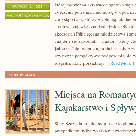
której codzienna aktywność spotyka się z 
GRUDZIEŃ - 21 - 2025
ćwiczenia potrafią zamienić się w opowieść
NORDIC
MOŻLIWOŚĆ KOMENTOWANIA
z myślą o tych, którzy wybierają lokalne b
WALKING
ZOSTAŁA WYŁĄCZONA
sportową zajawkę, zamiast błysku reflekto
I
akcesoria i Piłka ręczna młodzieżowa i
MARSZE
znajduje się zawodnik – amator – który chc
SPORTOWE
jednocześnie pragnie ogarniać zasady gry.
I
użyteczna perspektywa: podpowiedzi do wdr
HOKEJ
rozpiski, które porządkują
[ Read More ]
NA
POSTED BY ADMIN
LODZIE
Miejsca na Romanty
Kajakarstwo i Spływ
Silny Szczecin to lokalny portal skupiona wo
przypadkiem, tylko wynikiem świadomych