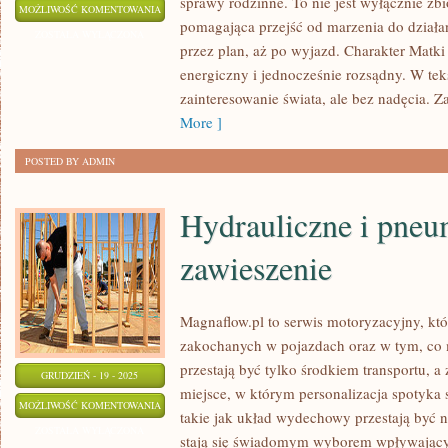
sprawy rodzinne. To nie jest wyłącznie zbi
HOBBY
MOŻLIWOŚĆ KOMENTOWANIA
pomagająca przejść od marzenia do działa
I
ZOSTAŁA WYŁĄCZONA
przez plan, aż po wyjazd. Charakter Matk
ROZRYWKA
energiczny i jednocześnie rozsądny. W tek
I
zainteresowanie świata, ale bez nadęcia. 
TORONTO
More ]
POSTED BY ADMIN
Hydrauliczne i pneu
zawieszenie
Magnaflow.pl to serwis motoryzacyjny, kt
zakochanych w pojazdach oraz w tym, co 
przestają być tylko środkiem transportu, a
GRUDZIEŃ - 19 - 2025
miejsce, w którym personalizacja spotyka 
HYDRAULICZNE
MOŻLIWOŚĆ KOMENTOWANIA
takie jak układ wydechowy przestają być
I
ZOSTAŁA WYŁĄCZONA
stają się świadomym wyborem wpływając