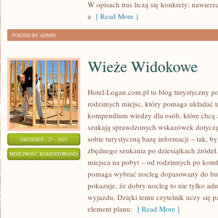
W opisach tras liczą się konkrety: nawierz
ROWERZE
a
[ Read More ]
POSTED BY ADMIN
Wieże Widokowe
Hotel-Logan.com.pl to blog turystyczny 
rodzimych miejsc, który pomaga układać 
kompendium wiedzy dla osób, które chcą z
szukają sprawdzonych wskazówek dotycząc
sobie turystyczną bazę informacji – tak, 
GRUDZIEŃ - 27 - 2025
zbędnego szukania po dziesiątkach źródeł.
WIEŻE
MOŻLIWOŚĆ KOMENTOWANIA
miejsca na pobyt – od rodzinnych po komf
WIDOKOWE
ZOSTAŁA WYŁĄCZONA
pomaga wybrać nocleg dopasowany do bud
pokazuje, że dobry nocleg to nie tylko adr
wyjazdu. Dzięki temu czytelnik uczy się p
element planu:
[ Read More ]