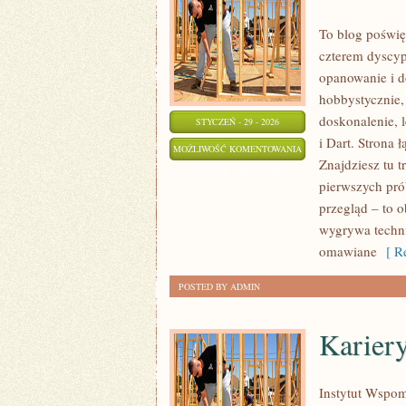
To blog poświę
czterem dyscyp
opanowanie i d
hobbystycznie,
doskonalenie, 
STYCZEŃ - 29 - 2026
i Dart. Strona
KULTURA
MOŻLIWOŚĆ KOMENTOWANIA
Znajdziesz tu t
I
ZOSTAŁA WYŁĄCZONA
pierwszych pró
SPOŁECZNOŚĆ
przegląd – to 
FANÓW
wygrywa techni
omawiane
[ Re
POSTED BY ADMIN
Karier
Instytut Wspom