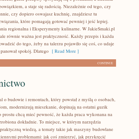
bowiązkiem, a staje się radością. Niezależnie od tego, czy
nnie, czy dopiero oswajasz kuchnię, znajdziesz tu
wiązania, które pomagają gotować pewniej i jeść lepiej.
ia regionalna i Eksperymenty kulinarne. W JakieSmaki.pl
 ale równie ważna jest praktyczność. Każdy przepis i każda
wadzić do tego, żeby na talerzu pojawiło się coś, co udaje
i panował spokój. Dlatego
[ Read More ]
CONTINUE
nictwo
al o budowie i remontach, który powstał z myślą o osobach,
 dom, modernizują mieszkanie, dopinają na ostatni guzik
o prostu chcą mieć pewność, że każda praca wykonana na
 zrobiona dokładnie. To miejsce, w którym narzędzia
z praktyczną wiedzą, a tematy takie jak maszyny budowlane
dziennymi problemami: jak coś zmierzyć, jak przykręcić