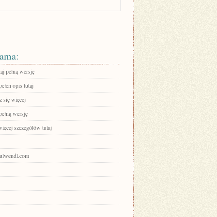
ama:
aj pełną wersję
ełen opis tutaj
 się więcej
pełną wersję
ięcej szczegółów tutaj
paulwendl.com