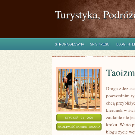
Turystyka, Podróż
STRONA GŁÓWNA
SPIS TREŚCI
BLOG INT
Taoizm
Droga z Jezuse
powszednim ryt
chcą przybliży
kierunek w świe
zaufanie nie je
STYCZEŃ - 31 - 2026
kroku. Warto p
TAOIZM
MOŻLIWOŚĆ KOMENTOWANIA
blogu życie wew
ZOSTAŁA WYŁĄCZONA