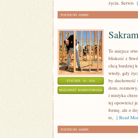
życiu. Serwis
[
POSTED BY ADMIN
Sakram
To miejsce stw
bliskość z Stwó
chcą bardziej k
wtedy, gdy życi
by duchowość st
STYCZEŃ - 30 - 2026
dom, rozmowy, 
SAKRAMENTY
MOŻLIWOŚĆ KOMENTOWANIA
i mistyka chrze
ZOSTAŁA WYŁĄCZONA
tej opowieści 
formę, ale o d
to,
[ Read Mor
POSTED BY ADMIN