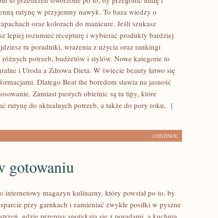
om to przestrzeń stworzone po to, by przegonić nudę i
enną rutynę w przyjemny nawyk. To baza wiedzy o
apachach oraz kolorach do manicure. Jeśli szukasz
esz lepiej rozumieć recepturę i wybierać produkty bardziej
dziesz tu poradniki, wrażenia z użycia oraz rankingi
różnych potrzeb, budżetów i stylów. Nowe kategorie to
ralne i Uroda a Zdrowa Dieta. W świecie beauty łatwo się
formacjami. Dlatego Beat the boredom stawia na jasność
WA
tosowanie. Zamiast pustych obietnic są tu tipy, które
ć rutynę do aktualnych potrzeb, a także do pory roku,
[
CONTINUE
w gotowaniu
to internetowy magazyn kulinarny, który powstał po to, by
sparcie przy garnkach i zamieniać zwykłe posiłki w pyszne
strzeń, gdzie przepisy spotykają się z poradami, a kuchnia