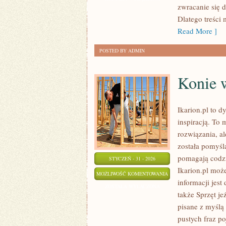
zwracanie się 
Dlatego treści
Read More ]
POSTED BY ADMIN
Konie 
Ikarion.pl to 
inspiracją. To 
rozwiązania, a
została pomyśl
pomagają codzi
STYCZEŃ - 31 - 2026
Ikarion.pl moż
KONIE
MOŻLIWOŚĆ KOMENTOWANIA
informacji jes
W
ZOSTAŁA WYŁĄCZONA
także Sprzęt je
SPORCIE
pisane z myślą
pustych fraz po