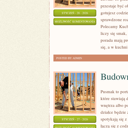
przestaje być o
gotujesz codzie
STYCZEŃ - 28 - 2026
sprawdzone roz
BŁĘDY
MOŻLIWOŚĆ KOMENTOWANIA
Polecamy Kuchn
W
ZOSTAŁA WYŁĄCZONA
liczy się smak,
GOTOWANIU
porada mają pro
się, a w kuchn
POSTED BY ADMIN
Budow
Pusmak to port
które stawiają
wnętrza albo p
działce będzie
spotykają się 
STYCZEŃ - 27 - 2026
łączą się z co
BUDOWNICTWO
MOŻLIWOŚĆ KOMENTOWANIA