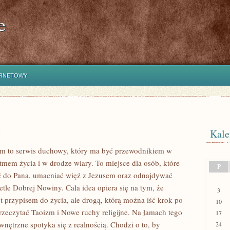
e
ERNETOWY
Kale
m to serwis duchowy, który ma być przewodnikiem w
mem życia i w drodze wiary. To miejsce dla osób, które
P
ć do Pana, umacniać więź z Jezusem oraz odnajdywać
tle Dobrej Nowiny. Cała idea opiera się na tym, że
3
st przypisem do życia, ale drogą, którą można iść krok po
10
rzeczytać Taoizm i Nowe ruchy religijne. Na łamach tego
17
nętrzne spotyka się z realnością. Chodzi o to, by
24