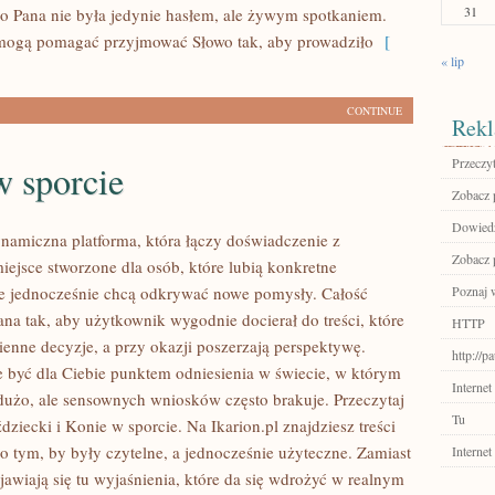
31
do Pana nie była jedynie hasłem, ale żywym spotkaniem.
 mogą pomagać przyjmować Słowo tak, aby prowadziło
[
« lip
CONTINUE
Rekl
Przeczyt
w sporcie
Zobacz p
Dowiedz
dynamiczna platforma, która łączy doświadczenie z
Zobacz 
miejsce stworzone dla osób, które lubią konkretne
le jednocześnie chcą odkrywać nowe pomysły. Całość
Poznaj w
ana tak, aby użytkownik wygodnie docierał do treści, które
HTTP
enne decyzje, a przy okazji poszerzają perspektywę.
http://
e być dla Ciebie punktem odniesienia w świecie, w którym
Internet
t dużo, ale sensownych wniosków często brakuje. Przeczytaj
Tu
ździecki i Konie w sporcie. Na Ikarion.pl znajdziesz treści
 o tym, by były czytelne, a jednocześnie użyteczne. Zamiast
Internet
jawiają się tu wyjaśnienia, które da się wdrożyć w realnym