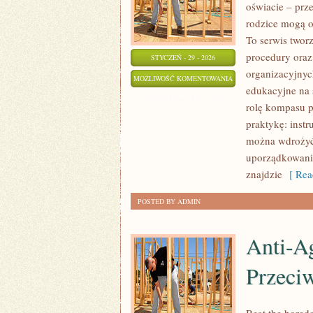
oświacie – prz
rodzice mogą o
To serwis twor
procedury ora
STYCZEŃ - 29 - 2026
organizacyjnyc
KARIERY
MOŻLIWOŚĆ KOMENTOWANIA
edukacyjne na 
W
ZOSTAŁA WYŁĄCZONA
rolę kompasu p
EDUKACJI
praktykę: instr
można wdrożyć 
uporządkowanie
znajdzie
[ Rea
POSTED BY ADMIN
Anti-Ag
Przeci