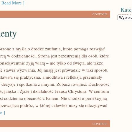
 Read More ]
Kate
CONTINUE
Kategorie
enty
orzone z myślą o drodze zaufania, które pomaga rozwijać
rcą w codzienności. Strona jest przestrzenią dla osób, które
onsekwentnie żyją wiarą – nie tylko od święta, ale także
e stawia wyzwania. Jej misją jest prowadzić w taki sposób,
awała się praktyczna, a modlitwa i refleksja przenikały
decyzje i spotkania z innymi. Zobacz również: Duchowość
ścijańska i Życie i działalność Jezusa Chrystusa. W centrum
jest codzienna obecność z Panem. Nie chodzi o perfekcyjną
ojrzewającą podróż, w której człowiek uczy się odczytywać
e ]
CONTINUE