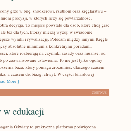
cony grze w bilę, snookerowi, rzutkom oraz kręglarstwu –
linom precyzji, w których liczy się powtarzalność,
obra decyzja. To miejsce powstało dla osób, które chcą grać
 ale też dla tych, którzy mierzą wyżej: w świadome
lepsze wyniki i rywalizację. Polecam między innymi Kręgle
 łączy absolutne minimum z konkretnymi poradami.
reści, które rozbierają na czynniki zasady oraz niuanse: od
b po zaawansowane ustawienia. To nie jest tylko ogólny
obszerna baza, który pomaga zrozumieć, dlaczego czasem
ka, a czasem drobiazg: chwyt. W części bilardowej
ad More ]
CONTINUE
y w edukacji
agania Oświaty to praktyczna platforma poświęcona