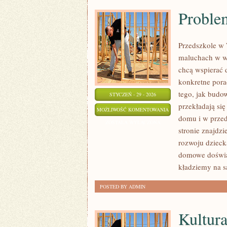
Proble
Przedszkole w 
maluchach w wi
chcą wspierać 
konkretne pora
tego, jak budo
STYCZEŃ - 29 - 2026
przekładają si
PROBLEMY
MOŻLIWOŚĆ KOMENTOWANIA
domu i w przed
WYCHOWAWCZE
ZOSTAŁA WYŁĄCZONA
stronie znajdz
rozwoju dziecka
domowe doświa
kładziemy na s
POSTED BY ADMIN
Kultura