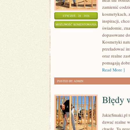
Beat the bored
zamienić codzi
kosmetykach, z
STYCZEŃ - 28 - 2026
inspiracji, chc
ANTI-
MOŻLIWOŚĆ KOMENTOWANIA
świadomie, znaj
AGING
ZOSTAŁA WYŁĄCZONA
dopasowane do 
I
Kosmetyki natu
PIELĘGNACJA
przeładować in
PRZECIWZMARSZCZKO
oraz realne zas
pomagają dobra
Read More ]
POSTED BY ADMIN
Błędy 
JakieSmaki.pl 
dawać realne w
chwile. To prze