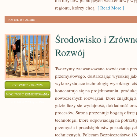
dla turystów planujących weekendowy wyj
regionu, którzy chcą
[ Read More ]
POSTED BY ADMIN
Środowisko i Zrów
Rozwój
Tworzymy zaawansowane rozwiązania prze
przemysłowego, dostarczając wysokiej jak
wykorzystujące technologię wysokiego ciś
CZERWIEC - 30 - 2026
koncentruje się na projektowaniu, produkc
ŚRODOWISKO
MOŻLIWOŚĆ KOMENTOWANIA
nowoczesnych rozwiązań, które znajdują z
I
ZOSTAŁA WYŁĄCZONA
gdzie liczy się wydajność, dokładność o
ZRÓWNOWAŻONY
procesów. Strona prezentuje bogatą ofertę
ROZWÓJ
technologii, które odpowiadają na potrzeb
przemysłu i przedsiębiorstw poszukujący
technicznych. Polecam Bezpieczeństwo i N