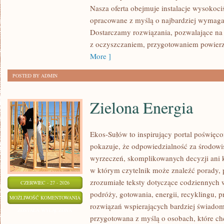
Nasza oferta obejmuje instalacje wysokoci
opracowane z myślą o najbardziej wymaga
Dostarczamy rozwiązania, pozwalające na 
z oczyszczaniem, przygotowaniem powierzc
More ]
POSTED BY ADMIN
Zielona Energia
Ekos-Sułów to inspirujący portal poświęcon
pokazuje, że odpowiedzialność za środowi
wyrzeczeń, skomplikowanych decyzji ani 
w którym czytelnik może znaleźć porady, 
zrozumiałe teksty dotyczące codziennyc
CZERWIEC - 27 - 2026
podróży, gotowania, energii, recyklingu, 
ZIELONA
MOŻLIWOŚĆ KOMENTOWANIA
rozwiązań wspierających bardziej świadomy
ENERGIA
ZOSTAŁA WYŁĄCZONA
przygotowana z myślą o osobach, które c