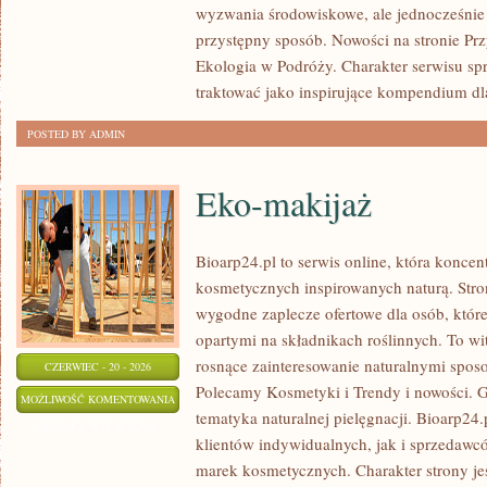
wyzwania środowiskowe, ale jednocześnie 
przystępny sposób. Nowości na stronie Pr
Ekologia w Podróży. Charakter serwisu s
traktować jako inspirujące kompendium dl
POSTED BY ADMIN
Eko-makijaż
Bioarp24.pl to serwis online, która konce
kosmetycznych inspirowanych naturą. Stro
wygodne zaplecze ofertowe dla osób, które
opartymi na składnikach roślinnych. To wit
rosnące zainteresowanie naturalnymi spos
CZERWIEC - 20 - 2026
Polecamy Kosmetyki i Trendy i nowości.
EKO-
MOŻLIWOŚĆ KOMENTOWANIA
tematyka naturalnej pielęgnacji. Bioarp24
MAKIJAŻ
ZOSTAŁA WYŁĄCZONA
klientów indywidualnych, jak i sprzedawc
marek kosmetycznych. Charakter strony je