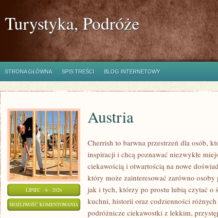
Turystyka, Podróże
STRONA GŁÓWNA
SPIS TREŚCI
BLOG INTERNETOWY
Austria
Cherrish to barwna przestrzeń dla osób, k
inspiracji i chcą poznawać niezwykłe miej
ciekawością i otwartością na nowe doświad
który może zainteresować zarówno osoby 
jak i tych, którzy po prostu lubią czytać o 
LIPIEC - 6 - 2026
kuchni, historii oraz codzienności różnych
AUSTRIA
MOŻLIWOŚĆ KOMENTOWANIA
podróżnicze ciekawostki z lekkim, przys
ZOSTAŁA WYŁĄCZONA