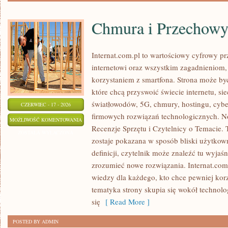
Chmura i Przechow
Internat.com.pl to wartościowy cyfrowy 
internetowi oraz wszystkim zagadnieniom,
korzystaniem z smartfona. Strona może b
które chcą przyswoić świecie internetu, s
światłowodów, 5G, chmury, hostingu, cyb
CZERWIEC - 17 - 2026
firmowych rozwiązań technologicznych. Now
CHMURA
MOŻLIWOŚĆ KOMENTOWANIA
Recenzje Sprzętu i Czytelnicy o Temacie. 
I
ZOSTAŁA WYŁĄCZONA
zostaje pokazana w sposób bliski użytkow
PRZECHOWYWANIE
definicji, czytelnik może znaleźć tu wyjaś
DANYCH
zrozumieć nowe rozwiązania. Internat.com
wiedzy dla każdego, kto chce pewniej korz
tematyka strony skupia się wokół technol
się
[ Read More ]
POSTED BY ADMIN