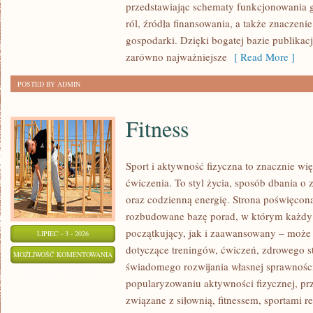
przedstawiając schematy funkcjonowania g
ról, źródła finansowania, a także znaczenie
gospodarki. Dzięki bogatej bazie publikac
zarówno najważniejsze
[ Read More ]
POSTED BY ADMIN
Fitness
Sport i aktywność fizyczna to znacznie wię
ćwiczenia. To styl życia, sposób dbania o
oraz codzienną energię. Strona poświęcona
rozbudowane bazę porad, w którym każdy
początkujący, jak i zaawansowany – może 
LIPIEC - 3 - 2026
dotyczące treningów, ćwiczeń, zdrowego st
FITNESS
MOŻLIWOŚĆ KOMENTOWANIA
świadomego rozwijania własnej sprawności
ZOSTAŁA WYŁĄCZONA
popularyzowaniu aktywności fizycznej, pr
związane z siłownią, fitnessem, sportami r