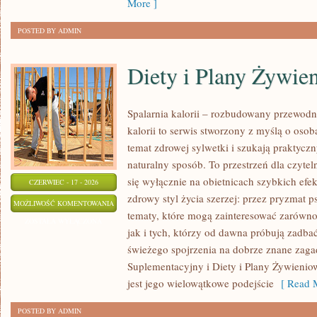
More ]
POSTED BY ADMIN
Diety i Plany Żywie
Spalarnia kalorii – rozbudowany przewodn
kalorii to serwis stworzony z myślą o osob
temat zdrowej sylwetki i szukają praktycz
naturalny sposób. To przestrzeń dla czytel
się wyłącznie na obietnicach szybkich efek
CZERWIEC - 17 - 2026
zdrowy styl życia szerzej: przez pryzmat p
DIETY
MOŻLIWOŚĆ KOMENTOWANIA
tematy, które mogą zainteresować zarówno
I
ZOSTAŁA WYŁĄCZONA
jak i tych, którzy od dawna próbują zadbać
PLANY
świeżego spojrzenia na dobrze znane zaga
ŻYWIENIOWE
Suplementacyjny i Diety i Plany Żywieniow
jest jego wielowątkowe podejście
[ Read M
POSTED BY ADMIN