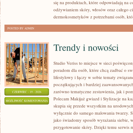
się na produktach, które odpowiadają na 
odżywianiem skóry, włosów oraz całego ci
dermokosmetyków z potrzebami osób, któ
POSTED BY ADMIN
Trendy i nowości
Studio Veriss to miejsce w sieci poświęc
poradom dla osób, które chcą zadbać o swó
lifestylowy i łączy w sobie tematy związa
początkujących i bardziej zaawansowanyc
zarówno tematyczne zestawienia, jak i po
CZERWIEC - 19 - 2026
Polecam Makijaż gwiazd i Stylizacje na ka
TRENDY
MOŻLIWOŚĆ KOMENTOWANIA
skupia się przede wszystkim na urodowych t
I
ZOSTAŁA WYŁĄCZONA
wyłącznie do samego malowania twarzy. St
NOWOŚCI
jako świadomy sposób wyrażania siebie, 
przygotowanie skóry. Dzięki temu serwis 