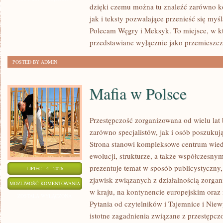
dzięki czemu można tu znaleźć zarówno k
jak i teksty pozwalające przenieść się myś
Polecam Węgry i Meksyk. To miejsce, w k
przedstawiane wyłącznie jako przemieszcz
POSTED BY ADMIN
Mafia w Polsce
Przestępczość zorganizowana od wielu lat
zarówno specjalistów, jak i osób poszukują
Strona stanowi kompleksowe centrum wied
ewolucji, strukturze, a także współczesny
prezentuje temat w sposób publicystyczny
LIPIEC - 4 - 2026
zjawisk związanych z działalnością zorga
MAFIA
MOŻLIWOŚĆ KOMENTOWANIA
w kraju, na kontynencie europejskim oraz
W
ZOSTAŁA WYŁĄCZONA
Pytania od czytelników i Tajemnice i Niew
POLSCE
istotne zagadnienia związane z przestępcz