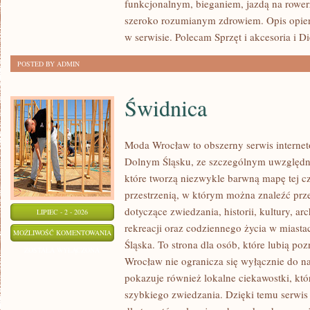
funkcjonalnym, bieganiem, jazdą na rowerz
szeroko rozumianym zdrowiem. Opis opier
w serwisie. Polecam Sprzęt i akcesoria i Di
POSTED BY ADMIN
Świdnica
Moda Wrocław to obszerny serwis interne
Dolnym Śląsku, ze szczególnym uwzględni
które tworzą niezwykle barwną mapę tej czę
przestrzenią, w którym można znaleźć p
dotyczące zwiedzania, historii, kultury, ar
LIPIEC - 2 - 2026
rekreacji oraz codziennego życia w miast
ŚWIDNICA
MOŻLIWOŚĆ KOMENTOWANIA
Śląska. To strona dla osób, które lubią po
ZOSTAŁA WYŁĄCZONA
Wrocław nie ogranicza się wyłącznie do naj
pokazuje również lokalne ciekawostki, kt
szybkiego zwiedzania. Dzięki temu serwi