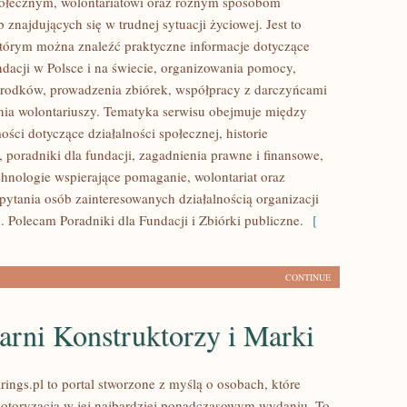
połecznym, wolontariatowi oraz różnym sposobom
 znajdujących się w trudnej sytuacji życiowej. Jest to
którym można znaleźć praktyczne informacje dotyczące
ndacji w Polsce i na świecie, organizowania pomocy,
rodków, prowadzenia zbiórek, współpracy z darczyńcami
ia wolontariuszy. Tematyka serwisu obejmuje między
ści dotyczące działalności społecznej, historie
 poradniki dla fundacji, zagadnienia prawne i finansowe,
hnologie wspierające pomaganie, wolontariat oraz
pytania osób zainteresowanych działalnością organizacji
 Polecam Poradniki dla Fundacji i Zbiórki publiczne.
[
CONTINUE
arni Konstruktorzy i Marki
ings.pl to portal stworzone z myślą o osobach, które
motoryzacją w jej najbardziej ponadczasowym wydaniu. To