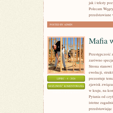
jak i teksty po
Polecam Węgry 
przedstawiane 
POSTED BY ADMIN
Mafia 
Przestępczość 
zarówno specjal
Strona stanowi
ewolucji, stru
prezentuje tem
LIPIEC - 4 - 2026
zjawisk związa
MAFIA
MOŻLIWOŚĆ KOMENTOWANIA
w kraju, na ko
W
ZOSTAŁA WYŁĄCZONA
Pytania od czy
POLSCE
istotne zagadn
przedstawiając