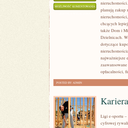
nieruchomości.
AGENCJE
MOŻLIWOŚĆ KOMENTOWANIA
planują zakup 
I
ZOSTAŁA WYŁĄCZONA
nieruchomości,
POŚREDNICY
chcących lepi
NIERUCHOMOŚCI
także Dom i Mi
Dzielnicach. W
dotyczące kupo
nieruchomości
najważniejsze e
zaawansowane 
opłacalności,
POSTED BY ADMIN
Kariera
Ligi e-sportu 
cyfrowej rywal