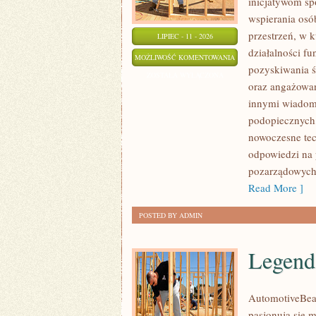
inicjatywom s
wspierania osób
przestrzeń, w 
LIPIEC - 11 - 2026
działalności fu
HISTORIE
MOŻLIWOŚĆ KOMENTOWANIA
pozyskiwania ś
I
ZOSTAŁA WYŁĄCZONA
oraz angażowan
INSPIRACJE
innymi wiadomo
podopiecznych,
nowoczesne tec
odpowiedzi na 
pozarządowych.
Read More ]
POSTED BY ADMIN
Legend
AutomotiveBear
pasjonują się 