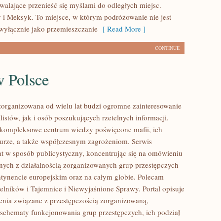
zwalające przenieść się myślami do odległych miejsc.
i Meksyk. To miejsce, w którym podróżowanie nie jest
wyłącznie jako przemieszczanie
[ Read More ]
CONTINUE
w Polsce
zorganizowana od wielu lat budzi ogromne zainteresowanie
istów, jak i osób poszukujących rzetelnych informacji.
 kompleksowe centrum wiedzy poświęcone mafii, ich
kturze, a także współczesnym zagrożeniom. Serwis
at w sposób publicystyczny, koncentrując się na omówieniu
nych z działalnością zorganizowanych grup przestępczych
ntynencie europejskim oraz na całym globie. Polecam
telników i Tajemnice i Niewyjaśnione Sprawy. Portal opisuje
ienia związane z przestępczością zorganizowaną,
 schematy funkcjonowania grup przestępczych, ich podział