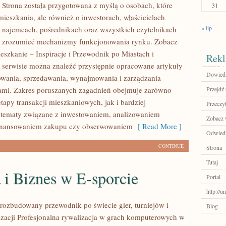
 Strona została przygotowana z myślą o osobach, które
31
mieszkania, ale również o inwestorach, właścicielach
« lip
 najemcach, pośrednikach oraz wszystkich czytelnikach
ej zrozumieć mechanizmy funkcjonowania rynku. Zobacz
eszkanie – Inspiracje i Przewodnik po Miastach i
Rekl
 serwisie można znaleźć przystępnie opracowane artykuły
Dowiedz 
wania, sprzedawania, wynajmowania i zarządzania
ami. Zakres poruszanych zagadnień obejmuje zarówno
Przejdź 
tapy transakcji mieszkaniowych, jak i bardziej
Przeczyt
tematy związane z inwestowaniem, analizowaniem
Zobacz 
 finansowaniem zakupu czy obserwowaniem
[ Read More ]
Odwiedź
CONTINUE
Strona
Tutaj
 i Biznes w E-sporcie
Portal
http://u
– rozbudowany przewodnik po świecie gier, turniejów i
Blog
izacji Profesjonalna rywalizacja w grach komputerowych w