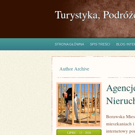
Turystyka, Podróż
STRONA GŁÓWNA
SPIS TREŚCI
BLOG INT
Author Archive
Agencje
Nieruc
Borawska Mies
mieszkaniach 
internetowy po
LIPIEC - 13 - 2026