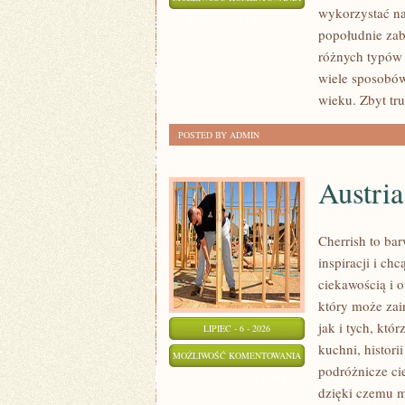
wykorzystać na
WYBIERAĆ
ZOSTAŁA WYŁĄCZONA
popołudnie zaba
ZABAWKI
różnych typów
DLA
wiele sposobów
DZIECKA
wieku. Zbyt tr
POSTED BY ADMIN
Austria
Cherrish to ba
inspiracji i c
ciekawością i 
który może zai
jak i tych, któ
LIPIEC - 6 - 2026
kuchni, histori
AUSTRIA
MOŻLIWOŚĆ KOMENTOWANIA
podróżnicze ci
ZOSTAŁA WYŁĄCZONA
dzięki czemu m