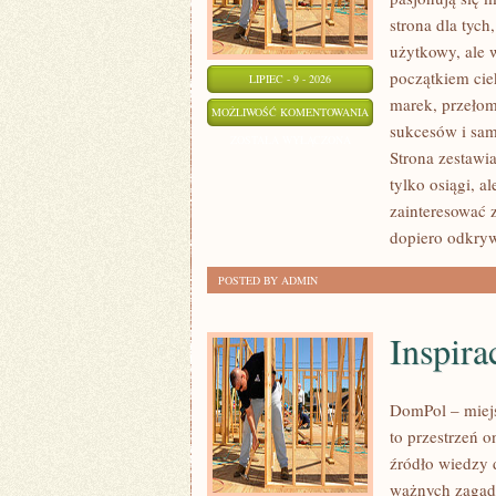
strona dla tych
użytkowy, ale 
początkiem cie
LIPIEC - 9 - 2026
marek, przeło
LEGENDARNI
MOŻLIWOŚĆ KOMENTOWANIA
sukcesów i sam
KONSTRUKTORZY
ZOSTAŁA WYŁĄCZONA
Strona zestawia
I
tylko osiągi, a
MARKI
zainteresować 
dopiero odkry
POSTED BY ADMIN
Inspira
DomPol – miej
to przestrzeń 
źródło wiedzy 
ważnych zagadn