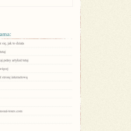
ama:
się, jak to działa
tutaj
aj pełny artykuł tutaj
więcej
 stronę internetową
nusual-tours.com