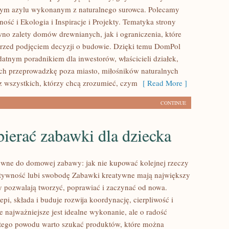
nym azylu wykonanym z naturalnego surowca. Polecamy
ść i Ekologia i Inspiracje i Projekty. Tematyka strony
no zalety domów drewnianych, jak i ograniczenia, które
rzed podjęciem decyzji o budowie. Dzięki temu DomPol
atnym poradnikiem dla inwestorów, właścicieli działek,
ch przeprowadzkę poza miasto, miłośników naturalnych
z wszystkich, którzy chcą zrozumieć, czym
[ Read More ]
CONTINUE
ierać zabawki dla dziecka
wne do domowej zabawy: jak nie kupować kolejnej rzeczy
atywność lubi swobodę Zabawki kreatywne mają największy
y pozwalają tworzyć, poprawiać i zaczynać od nowa.
epi, składa i buduje rozwija koordynację, cierpliwość i
e najważniejsze jest idealne wykonanie, ale o radość
tego powodu warto szukać produktów, które można