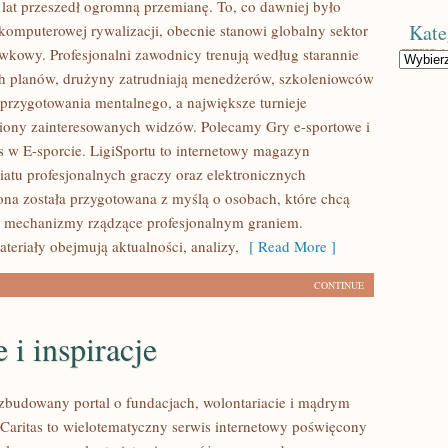
h lat przeszedł ogromną przemianę. To, co dawniej było
Kate
komputerowej rywalizacji, obecnie stanowi globalny sektor
wkowy. Profesjonalni zawodnicy trenują według starannie
Kategorie
h planów, drużyny zatrudniają menedżerów, szkoleniowców
 przygotowania mentalnego, a największe turnieje
liony zainteresowanych widzów. Polecamy Gry e-sportowe i
es w E-sporcie. LigiSportu to internetowy magazyn
atu profesjonalnych graczy oraz elektronicznych
ona została przygotowana z myślą o osobach, które chcą
ć mechanizmy rządzące profesjonalnym graniem.
teriały obejmują aktualności, analizy,
[ Read More ]
CONTINUE
e i inspiracje
ozbudowany portal o fundacjach, wolontariacie i mądrym
aritas to wielotematyczny serwis internetowy poświęcony