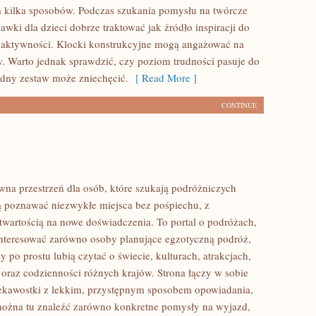
 kilka sposobów. Podczas szukania pomysłu na twórcze
wki dla dzieci dobrze traktować jak źródło inspiracji do
 aktywności. Klocki konstrukcyjne mogą angażować na
. Warto jednak sprawdzić, czy poziom trudności pasuje do
udny zestaw może zniechęcić.
[ Read More ]
CONTINUE
rwna przestrzeń dla osób, które szukają podróżniczych
hcą poznawać niezwykłe miejsca bez pośpiechu, z
otwartością na nowe doświadczenia. To portal o podróżach,
nteresować zarówno osoby planujące egzotyczną podróż,
rzy po prostu lubią czytać o świecie, kulturach, atrakcjach,
i oraz codzienności różnych krajów. Strona łączy w sobie
ekawostki z lekkim, przystępnym sposobem opowiadania,
ożna tu znaleźć zarówno konkretne pomysły na wyjazd,