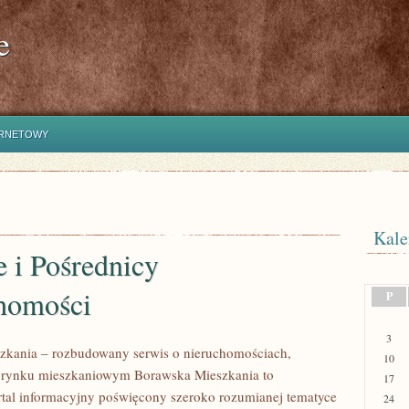
e
ERNETOWY
Kale
 i Pośrednicy
homości
P
3
zkania – rozbudowany serwis o nieruchomościach,
10
i rynku mieszkaniowym Borawska Mieszkania to
17
rtal informacyjny poświęcony szeroko rozumianej tematyce
24