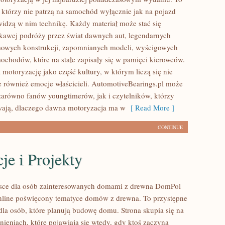
, którzy nie patrzą na samochód wyłącznie jak na pojazd
widzą w nim technikę. Każdy materiał może stać się
kawej podróży przez świat dawnych aut, legendarnych
mowych konstrukcji, zapomnianych modeli, wyścigowych
ochodów, które na stałe zapisały się w pamięci kierowców.
 motoryzację jako część kultury, w którym liczą się nie
le również emocje właścicieli. AutomotiveBearings.pl może
zarówno fanów youngtimerów, jak i czytelników, którzy
wają, dlaczego dawna motoryzacja ma w
[ Read More ]
CONTINUE
cje i Projekty
sce dla osób zainteresowanych domami z drewna DomPol
online poświęcony tematyce domów z drewna. To przystępne
dla osób, które planują budowę domu. Strona skupia się na
ieniach, które pojawiają się wtedy, gdy ktoś zaczyna