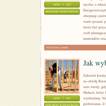
myśleć o włas
LIPIEC - 8 - 2026
Energooszczędno
INSPIRACJE
MOŻLIWOŚĆ KOMENTOWANIA
obejmuje zarów
I
ZOSTAŁA WYŁĄCZONA
warto poznać p
PROJEKTY
może być przyd
osób planujący
materiałów ora
POSTED BY ADMIN
Jak wyb
Zabawki kreaty
na chwilę Kre
sens wtedy, gd
Maluch, który l
wyobraźnię. Ni
LIPIEC - 7 - 2026
próbowania. Z 
JAK
MOŻLIWOŚĆ KOMENTOWANIA