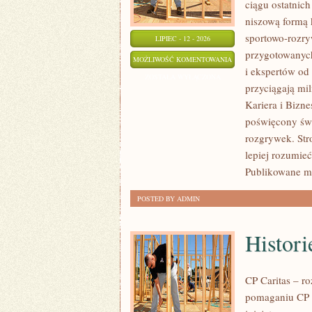
ciągu ostatnic
niszową formą 
sportowo-rozry
LIPIEC - 12 - 2026
przygotowanyc
KARIERA
MOŻLIWOŚĆ KOMENTOWANIA
i ekspertów od
I
ZOSTAŁA WYŁĄCZONA
przyciągają mi
BIZNES
Kariera i Bizn
W
poświęcony świ
E-
rozgrywek. Str
SPORCIE
lepiej rozumie
Publikowane ma
POSTED BY ADMIN
Histori
CP Caritas – r
pomaganiu CP C